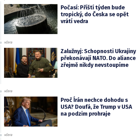
Počasí: Příští týden bude
tropický, do Česka se opět
vrátí vedra
včera
Zalužnyj: Schopnosti Ukrajiny
překonávají NATO. Do aliance
zřejmě nikdy nevstoupíme
včera
Proč Írán nechce dohodu s
USA? Doufá, že Trump v USA
na podzim prohraje
včera