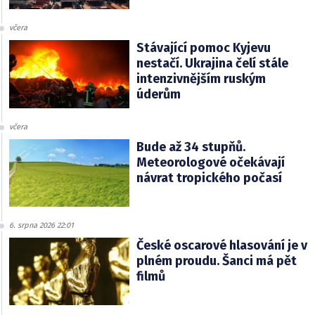
včera
Stávající pomoc Kyjevu
nestačí. Ukrajina čelí stále
intenzivnějším ruským
úderům
včera
Bude až 34 stupňů.
Meteorologové očekávají
návrat tropického počasí
6. srpna 2026 22:01
České oscarové hlasování je v
plném proudu. Šanci má pět
filmů