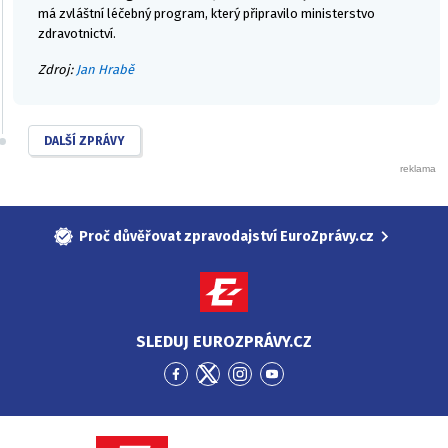
má zvláštní léčebný program, který připravilo ministerstvo
zdravotnictví.
Zdroj:
Jan Hrabě
DALŠÍ ZPRÁVY
Proč důvěřovat zpravodajství EuroZprávy.cz
SLEDUJ EUROZPRÁVY.CZ
Přejít
Přejít
Přejít
Přejít
na
na
na
na
Facebook
Twitter
Instagram
YouTube