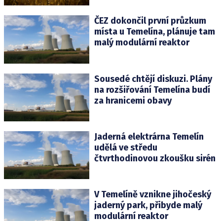
ČEZ dokončil první průzkum
místa u Temelína, plánuje tam
malý modulární reaktor
Sousedé chtějí diskuzi. Plány
na rozšiřování Temelína budí
za hranicemi obavy
Jaderná elektrárna Temelín
udělá ve středu
čtvrthodinovou zkoušku sirén
V Temelíně vznikne jihočeský
jaderný park, přibyde malý
modulární reaktor