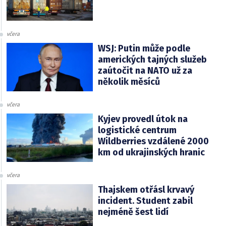
včera
WSJ: Putin může podle
amerických tajných služeb
zaútočit na NATO už za
několik měsíců
včera
Kyjev provedl útok na
logistické centrum
Wildberries vzdálené 2000
km od ukrajinských hranic
včera
Thajskem otřásl krvavý
incident. Student zabil
nejméně šest lidí