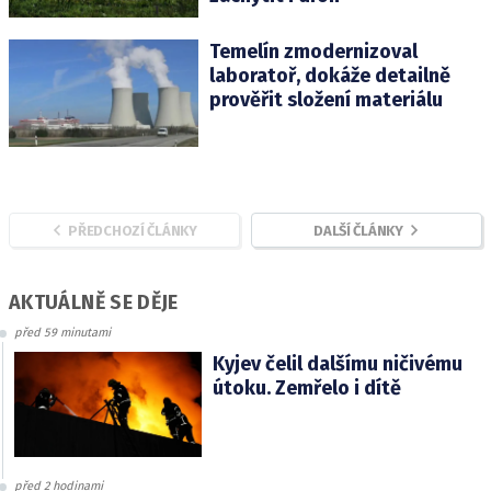
Temelín zmodernizoval
laboratoř, dokáže detailně
prověřit složení materiálu
PŘEDCHOZÍ ČLÁNKY
DALŠÍ ČLÁNKY
AKTUÁLNĚ SE DĚJE
před 59 minutami
Kyjev čelil dalšímu ničivému
útoku. Zemřelo i dítě
před 2 hodinami