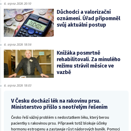
6. srpna 2026 20:10
Důchodci a valorizační
oznámení. Úřad připomněl
svůj aktuální postup
6. srpna 2026 18:56
Knížáka posmrtně
rehabilitovali. Za minulého
režimu strávil měsíce ve
vazbě
6. srpna 2026 18:03
V Česku dochází lék na rakovinu prsu.
Ministerstvo přišlo s neotřelým řešením
Česko řeší vážný problém s nedostatkem léku, který berou
pacientky s rakovinou prsu. Přípravek totiž blokuje účinky
hormonu estrogenu a zastavuje růst nádorových buněk. Pomoci