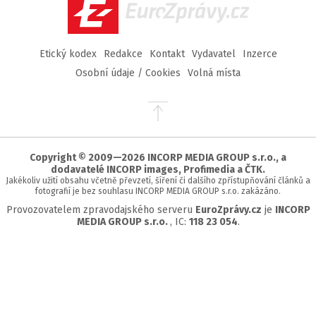
EuroZprávy.cz
Etický kodex
Redakce
Kontakt
Vydavatel
Inzerce
Osobní údaje / Cookies
Volná místa
Přejít
na
začátek
stránky
Copyright © 2009—2026 INCORP MEDIA GROUP s.r.o., a
dodavatelé INCORP images, Profimedia a ČTK.
Jakékoliv užití obsahu včetně převzetí, šíření či dalšího zpřístupňování článků a
fotografií je bez souhlasu INCORP MEDIA GROUP s.r.o. zakázáno.
Provozovatelem zpravodajského serveru
EuroZprávy.cz
je
INCORP
MEDIA GROUP s.r.o.
, IC:
118 23 054
.