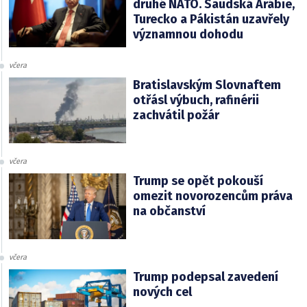
druhé NATO. Saudská Arábie,
Turecko a Pákistán uzavřely
významnou dohodu
včera
Bratislavským Slovnaftem
otřásl výbuch, rafinérii
zachvátil požár
včera
Trump se opět pokouší
omezit novorozencům práva
na občanství
včera
Trump podepsal zavedení
nových cel