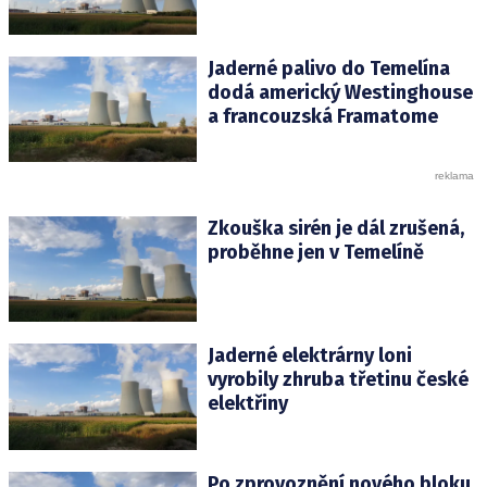
Jaderné palivo do Temelína
dodá americký Westinghouse
a francouzská Framatome
Zkouška sirén je dál zrušená,
proběhne jen v Temelíně
Jaderné elektrárny loni
vyrobily zhruba třetinu české
elektřiny
Po zprovoznění nového bloku