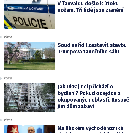
V Tanvaldu došlo k útoku
nožem. Tři lidé jsou zranění
včera
Soud nařídil zastavit stavbu
Trumpova tanečního sálu
včera
Jak Ukrajinci přichází o
bydlení? Pokud odejdou z
okupovaných oblastí, Rusové
jim dům zabaví
včera
Na Blízkém východě vzniká