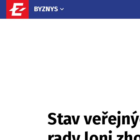
BYZNYS
Stav veřejný
rady loni zho