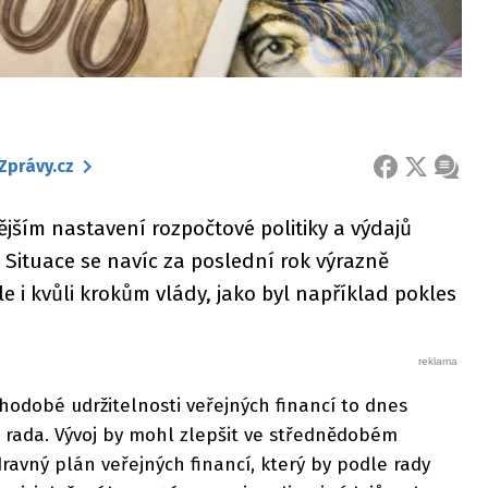
Zprávy.cz
FACEBOOK
X
ZPRÁ
ějším nastavení rozpočtové politiky a výdajů
Situace se navíc za poslední rok výrazně
e i kvůli krokům vlády, jako byl například pokles
hodobé udržitelnosti veřejných financí to dnes
 rada. Vývoj by mohl zlepšit ve střednědobém
avný plán veřejných financí, který by podle rady