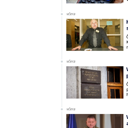
včera
včera
včera