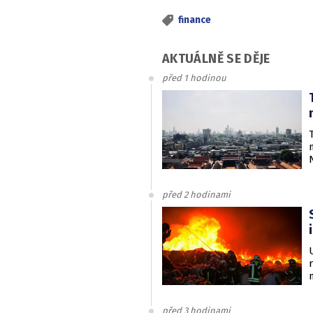
finance
AKTUÁLNĚ SE DĚJE
před 1 hodinou
před 2 hodinami
před 3 hodinami