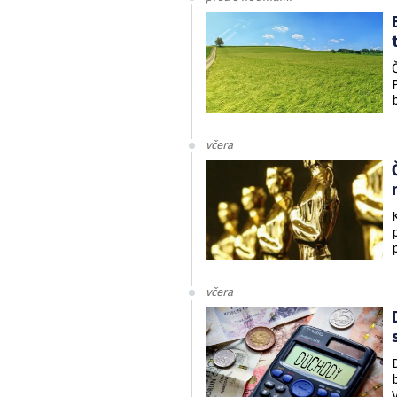
včera
včera