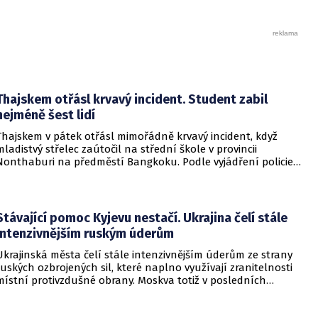
Thajskem otřásl krvavý incident. Student zabil
nejméně šest lidí
Thajskem v pátek otřásl mimořádně krvavý incident, když
mladistvý střelec zaútočil na střední škole v provincii
Nonthaburi na předměstí Bangkoku. Podle vyjádření policie
začalo násilné řádění poté, co podezřelý čtrnáctiletý chlapec
údajně usmrtil své prarodiče v jejich domě a následně zamířil
do vzdělávací instituce.
Stávající pomoc Kyjevu nestačí. Ukrajina čelí stále
intenzivnějším ruským úderům
Ukrajinská města čelí stále intenzivnějším úderům ze strany
ruských ozbrojených sil, které naplno využívají zranitelnosti
místní protivzdušné obrany. Moskva totiž v posledních
měsících masivně sází na balistické rakety. Tyto zbraně
dopadají na hustě obydlené oblasti s minimálním nebo