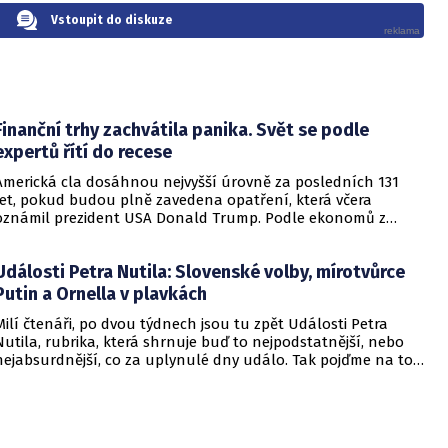
Vstoupit do diskuze
Finanční trhy zachvátila panika. Svět se podle
expertů řítí do recese
Americká cla dosáhnou nejvyšší úrovně za posledních 131
let, pokud budou plně zavedena opatření, která včera
oznámil prezident USA Donald Trump. Podle ekonomů z
Capital Economics se efektivní celní sazba na všechny dovozy
zvýší z loňských 2,3 % na přibližně 26 %, čímž překoná i
Události Petra Nutila: Slovenské volby, mírotvůrce
nechvalně proslulý Smoot-Hawleyho tarifní zákon z roku
1930. Tento zákon, přijatý během Velké hospodářské krize,
Putin a Ornella v plavkách
způsobil výrazné oslabení globálního obchodu a přispěl k
Milí čtenáři, po dvou týdnech jsou tu zpět Události Petra
prohloubení ekonomického propadu.
Nutila, rubrika, která shrnuje buď to nejpodstatnější, nebo
nejabsurdnější, co za uplynulé dny událo. Tak pojďme na to.
Dneska toho máme hodně.