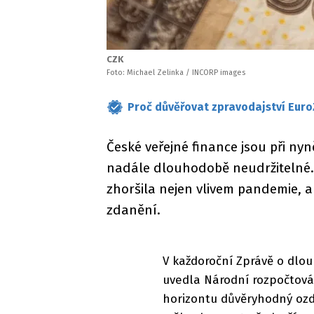
CZK
Foto: Michael Zelinka / INCORP images
Proč důvěřovat zpravodajství Euro
České veřejné finance jsou při nyn
nadále dlouhodobě neudržitelné. 
zhoršila nejen vlivem pandemie, al
zdanění.
V každoroční Zprávě o dlou
uvedla Národní rozpočtová
horizontu důvěryhodný ozdr