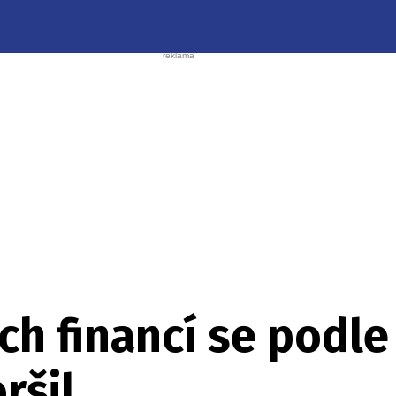
ch financí se podl
ršil