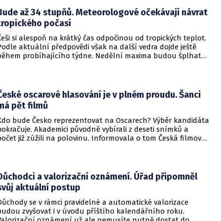
dokonce žádným varováním předem, což civilnímu
obyvatelstvu dává jen pramalou šanci se včas ukrýt.
Bude až 34 stupňů. Meteorologové očekávají návrat
tropického počasí
Češi si alespoň na krátký čas odpočinou od tropických teplot.
Podle aktuální předpovědi však na další vedra dojde ještě
během probíhajícího týdne. Nedělní maxima budou šplhat
výrazně přes 30 stupňů.
České oscarové hlasování je v plném proudu. Šanci
má pět filmů
Kdo bude Česko reprezentovat na Oscarech? Výběr kandidáta
pokračuje. Akademici původně vybírali z deseti snímků a
počet již zúžili na polovinu. Informovala o tom Česká filmová
a televizní akademie.
Důchodci a valorizační oznámení. Úřad připomněl
svůj aktuální postup
Důchody se v rámci pravidelné a automatické valorizace
budou zvyšovat i v úvodu příštího kalendářního roku.
Valorizační oznámení už ale nemusíte nutně dostat do