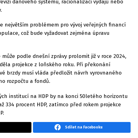
evizi daňového systému, racionalizaci výdajů nebo
.
že největším problémem pro vývoj veřejných financí
opulace, což bude vyžadovat zejména úpravu
může podle dnešní zprávy prolomit již v roce 2024,
áděla projekce z loňského roku. Při překonání
é brzdy musí vláda předložit návrh vyrovnaného
o rozpočtu a fondů.
ých institucí na HDP by na konci 50letého horizontu
ž 334 procent HDP, zatímco před rokem projekce
P.
Sdílet na Facebooku