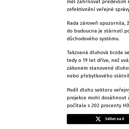
měl zahrnovat především r
zefektivnění veřejné správy
Rada zároveň upozornila, 
do budoucna je stárnutí p
důchodového systému.
Takzvaná dluhová brzda se 
tedy o 19 let dříve, než uv
zákonem stanovené dluhov
nebo přebytkového státníh
Podíl dluhu sektoru veřejn
projekce mohl dosáhnout a
počítala s 202 procenty HD
Sdílet na X