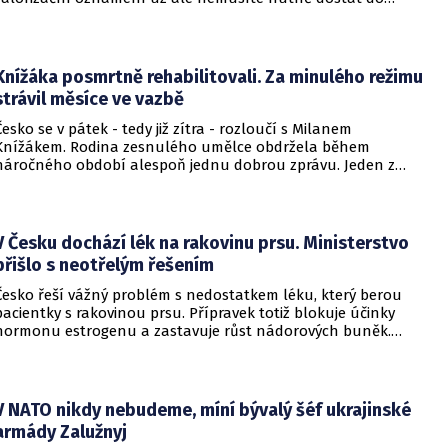
schránky. Pokud ho člověk chce mít na papíře, může si o něj
požádat.
Knížáka posmrtně rehabilitovali. Za minulého režimu
strávil měsíce ve vazbě
Česko se v pátek - tedy již zítra - rozloučí s Milanem
Knížákem. Rodina zesnulého umělce obdržela během
náročného období alespoň jednu dobrou zprávu. Jeden z
pražských obvodních soudů Knížáka definitivně rehabilitoval
za vazební stíhání v dobách komunistického režimu.
V Česku dochází lék na rakovinu prsu. Ministerstvo
přišlo s neotřelým řešením
Česko řeší vážný problém s nedostatkem léku, který berou
pacientky s rakovinou prsu. Přípravek totiž blokuje účinky
hormonu estrogenu a zastavuje růst nádorových buněk.
Pomoci má zvláštní léčebný program, který připravilo
ministerstvo zdravotnictví.
V NATO nikdy nebudeme, míní bývalý šéf ukrajinské
armády Zalužnyj