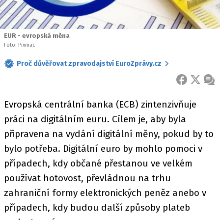
EUR - evropská měna
Foto: Pixmac
Proč důvěřovat zpravodajství EuroZprávy.cz
FACEBOOK
X
ZPR
Evropská centrální banka (ECB) zintenzivňuje
práci na digitálním euru. Cílem je, aby byla
připravena na vydání digitální měny, pokud by to
bylo potřeba. Digitální euro by mohlo pomoci v
případech, kdy občané přestanou ve velkém
používat hotovost, převládnou na trhu
zahraniční formy elektronických peněz anebo v
případech, kdy budou další způsoby plateb