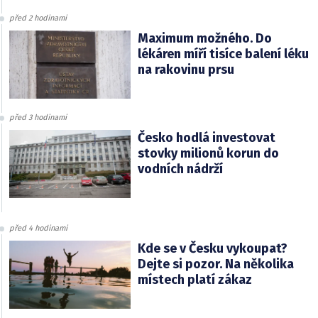
před 2 hodinami
Maximum možného. Do
lékáren míří tisíce balení léku
na rakovinu prsu
před 3 hodinami
Česko hodlá investovat
stovky milionů korun do
vodních nádrží
před 4 hodinami
Kde se v Česku vykoupat?
Dejte si pozor. Na několika
místech platí zákaz