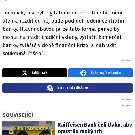
Technicky má být digitální euro podobné bitcoinu,
ale na rozdíl od něj bude pod dohledem centrální
banky. Hlavní obavou je, že tato forma peněz by
mohla nahradit tradiční vklady, vytlačit komerční
banky, zvláště v době finanční krize, a nahradit
soukromá řešení.
Sdílet na X
Sdílet na Facebooku
Vstoupit do diskuze
SOUVISEJÍCÍ
Raiffeisen Bank čelí tlaku, aby
opustila ruský trh