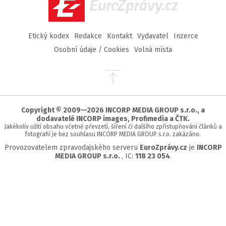
EuroZprávy.cz
Etický kodex
Redakce
Kontakt
Vydavatel
Inzerce
Osobní údaje / Cookies
Volná místa
Přejít
na
začátek
stránky
Copyright © 2009—2026 INCORP MEDIA GROUP s.r.o., a
dodavatelé INCORP images, Profimedia a ČTK.
Jakékoliv užití obsahu včetně převzetí, šíření či dalšího zpřístupňování článků a
fotografií je bez souhlasu INCORP MEDIA GROUP s.r.o. zakázáno.
Provozovatelem zpravodajského serveru
EuroZprávy.cz
je
INCORP
MEDIA GROUP s.r.o.
, IC:
118 23 054
.