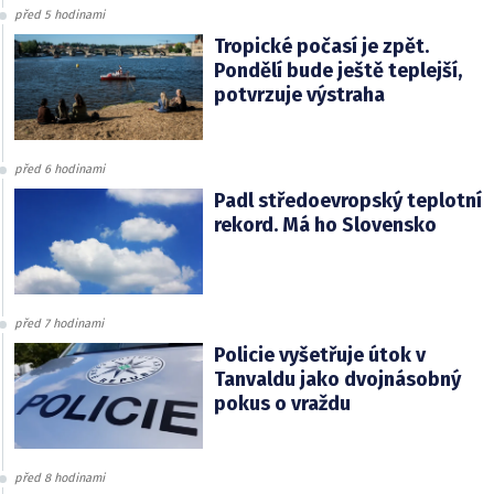
před 5 hodinami
Tropické počasí je zpět.
Pondělí bude ještě teplejší,
potvrzuje výstraha
před 6 hodinami
Padl středoevropský teplotní
rekord. Má ho Slovensko
před 7 hodinami
Policie vyšetřuje útok v
Tanvaldu jako dvojnásobný
pokus o vraždu
před 8 hodinami