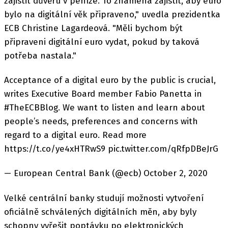
zajistit důvěru v peníze. To znamená zajistit, aby euro
bylo na digitální věk připraveno," uvedla prezidentka
ECB Christine Lagardeová. "Měli bychom být
připraveni digitální euro vydat, pokud by taková
potřeba nastala."
Acceptance of a digital euro by the public is crucial,
writes Executive Board member Fabio Panetta in
#TheECBBlog. We want to listen and learn about
people’s needs, preferences and concerns with
regard to a digital euro. Read more
https://t.co/ye4xHTRwS9 pic.twitter.com/qRfpDBeJrG
— European Central Bank (@ecb) October 2, 2020
Velké centrální banky studují možnosti vytvoření
oficiálně schválených digitálních měn, aby byly
schopny vyřešit poptávku po elektronických