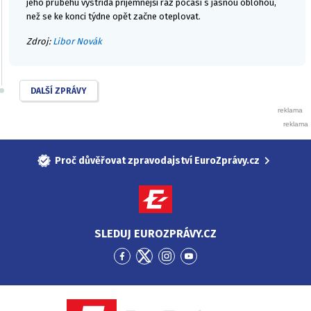
jeho průběhu vystřídá příjemnější ráz počasí s jasnou oblohou,
než se ke konci týdne opět začne oteplovat.
Zdroj:
Libor Novák
DALŠÍ ZPRÁVY
Proč důvěřovat zpravodajství EuroZprávy.cz
SLEDUJ EUROZPRÁVY.CZ
Přejít
Přejít
Přejít
Přejít
na
na
na
na
Facebook
Twitter
Instagram
YouTube