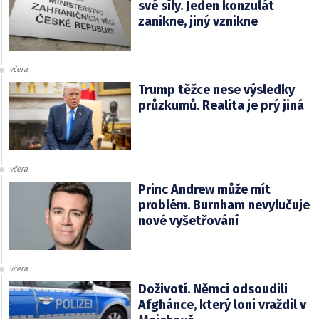
své síly. Jeden konzulát
zanikne, jiný vznikne
včera
Trump těžce nese výsledky
průzkumů. Realita je prý jiná
včera
Princ Andrew může mít
problém. Burnham nevylučuje
nové vyšetřování
včera
Doživotí. Němci odsoudili
Afghánce, který loni vraždil v