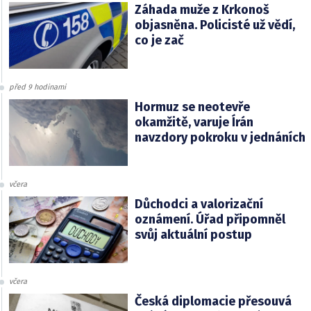
Záhada muže z Krkonoš
objasněna. Policisté už vědí,
co je zač
před 9 hodinami
Hormuz se neotevře
okamžitě, varuje Írán
navzdory pokroku v jednáních
včera
Důchodci a valorizační
oznámení. Úřad připomněl
svůj aktuální postup
včera
Česká diplomacie přesouvá