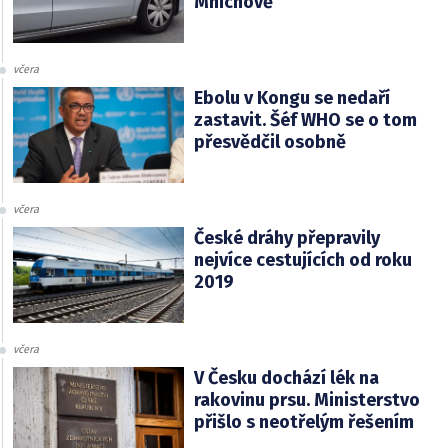
Mnichově
včera
Ebolu v Kongu se nedaří
zastavit. Šéf WHO se o tom
přesvědčil osobně
včera
České dráhy přepravily
nejvíce cestujících od roku
2019
včera
V Česku dochází lék na
rakovinu prsu. Ministerstvo
přišlo s neotřelým řešením