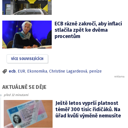
ECB rázně zakročí, aby inflaci
stlačila zpět ke dvěma
procentům
VÍCE SOUVISEJÍCÍCH
ecb
,
EUR
,
Ekonomika
,
Christine Lagardeová
,
peníze
AKTUÁLNĚ SE DĚJE
před 32 minutami
Ještě letos vyprší platnost
téměř 300 tisíc řidičáků. Na
úřad kvůli výměně nemusíte