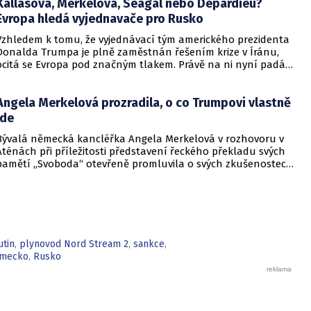
Kallasová, Merkelová, Seagal nebo Depardieu?
Evropa hledá vyjednavače pro Rusko
Vzhledem k tomu, že vyjednávací tým amerického prezidenta
Donalda Trumpa je plně zaměstnán řešením krize v Íránu,
ocitá se Evropa pod značným tlakem. Právě na ni nyní padá
odpovědnost, aby jmenovala zvláštního vyslance pro mírové
rozhovory mezi Ruskem a Ukrajinou. Překvapivé přitom je, že k
Angela Merkelová prozradila, o co Trumpovi vlastně
tomuto kroku vyjadřují otevřenost jak Kyjev, tak Moskva.
jde
Bývalá německá kancléřka Angela Merkelová v rozhovoru v
Aténách při příležitosti představení řeckého překladu svých
pamětí „Svoboda“ otevřeně promluvila o svých zkušenostech
s americkým prezidentem Donaldem Trumpem i o
dramatických chvílích řecké dluhové krize.
utin
,
plynovod Nord Stream 2
,
sankce
,
mecko
,
Rusko