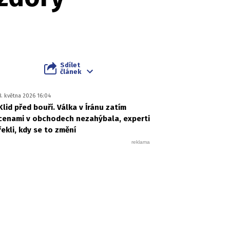
Sdílet
článek
8. května 2026 16:04
Klid před bouří. Válka v Íránu zatím
cenami v obchodech nezahýbala, experti
řekli, kdy se to změní