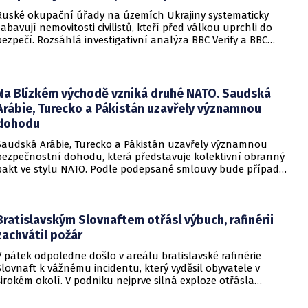
Ruské okupační úřady na územích Ukrajiny systematicky
zabavují nemovitosti civilistů, kteří před válkou uprchli do
bezpečí. Rozsáhlá investigativní analýza BBC Verify a BBC
Russian odhalila, že od roku 2024 bylo identifikováno k
zabavení nebo již přímo zkonfiskováno přes 34 tisíc domů a
bytů.
Na Blízkém východě vzniká druhé NATO. Saudská
Arábie, Turecko a Pákistán uzavřely významnou
dohodu
Saudská Arábie, Turecko a Pákistán uzavřely významnou
bezpečnostní dohodu, která představuje kolektivní obranný
pakt ve stylu NATO. Podle podepsané smlouvy bude případný
útok na některou z těchto tří zemí považován za útok na
všechny členy aliance, což má posílit odstrašující sílu v
regionu.
Bratislavským Slovnaftem otřásl výbuch, rafinérii
zachvátil požár
V pátek odpoledne došlo v areálu bratislavské rafinérie
Slovnaft k vážnému incidentu, který vyděsil obyvatele v
širokém okolí. V podniku nejprve silná exploze otřásla
budovami a následně vypukl rozsáhlý požár.