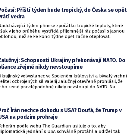
Počasí: Příští týden bude tropický, do Česka se opět
vrátí vedra
Nadcházející týden přinese zpočátku tropické teploty, které
však v jeho průběhu vystřídá příjemnější ráz počasí s jasnou
oblohou, než se ke konci týdne opět začne oteplovat.
Zalužnyj: Schopnosti Ukrajiny překonávají NATO. Do
aliance zřejmě nikdy nevstoupíme
Ukrajinský velvyslanec ve Spojeném království a bývalý vrchní
velitel ozbrojených sil Valerij Zalužnyj otevřeně prohlásil, že
jeho země pravděpodobně nikdy nevstoupí do NATO. Na
setkání s evropskými velvyslanci uvedl, že se v otázce členství
pohyboval celá léta, avšak současná realita ukazuje, že
alianční standardy jsou pro Kyjev v současné podobě
nedosažitelné.
Proč Írán nechce dohodu s USA? Doufá, že Trump v
USA na podzim prohraje
Teherán podle webu The Guardian usiluje o to, aby
diplomatická jednání s USA schválně protáhl a udržel tak