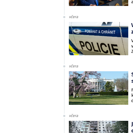
včera
včera
včera