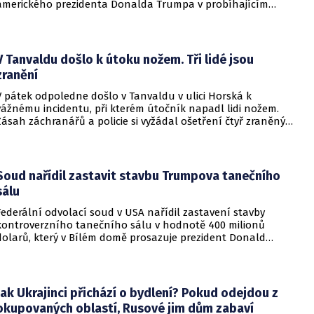
amerického prezidenta Donalda Trumpa v probíhajícím
konfliktu až do podzimních voleb do Kongresu. Cílem íránské
strany je uštědřit americkému prezidentovi politickou ránu,
která by se mohla vyrovnat krizi s americkými teheránskými
rukojmími za prezidenta Jimmyho Cartera.
V Tanvaldu došlo k útoku nožem. Tři lidé jsou
zranění
V pátek odpoledne došlo v Tanvaldu v ulici Horská k
vážnému incidentu, při kterém útočník napadl lidi nožem.
Zásah záchranářů a policie si vyžádal ošetření čtyř zraněných
osob, přičemž tři z nich utrpěly těžká poranění.
Soud nařídil zastavit stavbu Trumpova tanečního
sálu
Federální odvolací soud v USA nařídil zastavení stavby
kontroverzního tanečního sálu v hodnotě 400 milionů
dolarů, který v Bílém domě prosazuje prezident Donald
Trump. Páteční rozhodnutí představuje vážnou překážku pro
administrativu a otevírá cestu k právní bitvě před Nejvyšším
soudem.
Jak Ukrajinci přichází o bydlení? Pokud odejdou z
okupovaných oblastí, Rusové jim dům zabaví