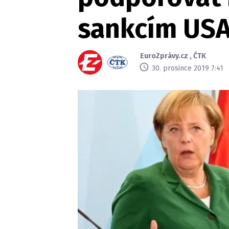
sankcím US
EuroZprávy.cz
,
ČTK
30. prosince 2019 7:41