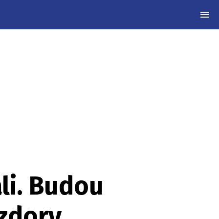
MEN
li. Budou
zdory