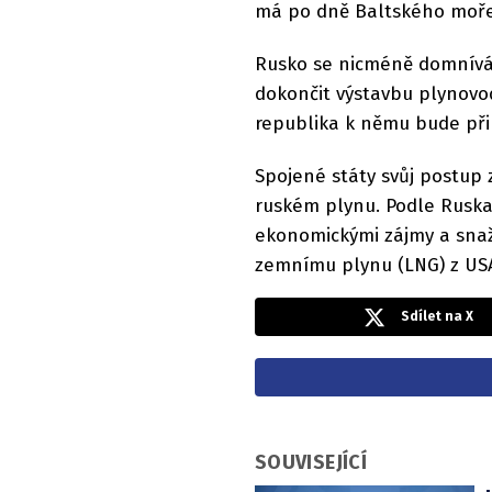
má po dně Baltského moře
Rusko se nicméně domnívá
dokončit výstavbu plynovo
republika k němu bude př
Spojené státy svůj postup
ruském plynu. Podle Ruska
ekonomickými zájmy a snaž
zemnímu plynu (LNG) z US
Sdílet na X
SOUVISEJÍCÍ