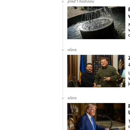
před 1 hodinou
včera
včera