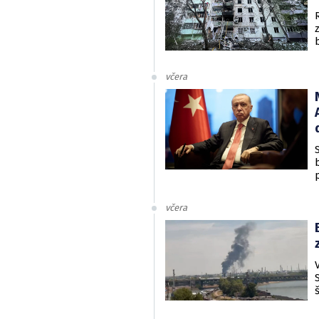
včera
včera