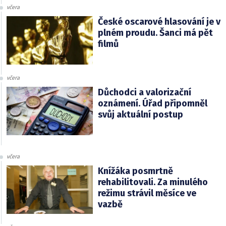
včera
České oscarové hlasování je v
plném proudu. Šanci má pět
filmů
včera
Důchodci a valorizační
oznámení. Úřad připomněl
svůj aktuální postup
včera
Knížáka posmrtně
rehabilitovali. Za minulého
režimu strávil měsíce ve
vazbě