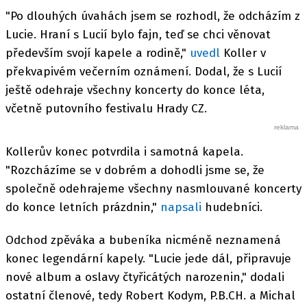
"Po dlouhých úvahách jsem se rozhodl, že odcházím z
Lucie. Hraní s Lucií bylo fajn, teď se chci věnovat
především svojí kapele a rodině,"
uvedl
Koller v
překvapivém večerním oznámení. Dodal, že s Lucií
ještě odehraje všechny koncerty do konce léta,
včetně putovního festivalu Hrady CZ.
Kollerův konec potvrdila i samotná kapela.
"Rozcházíme se v dobrém a dohodli jsme se, že
společně odehrajeme všechny nasmlouvané koncerty
do konce letních prázdnin,"
napsali
hudebníci.
Odchod zpěváka a bubeníka nicméně neznamená
konec legendární kapely. "Lucie jede dál, připravuje
nové album a oslavy čtyřicátých narozenin," dodali
ostatní členové, tedy Robert Kodym, P.B.CH. a Michal