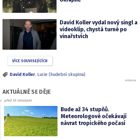
David Koller vydal nový singl a
videoklip, chystá turné po
vinařstvích
VÍCE SOUVISEJÍCÍCH
David Koller
,
Lucie (hudební skupina)
AKTUÁLNĚ SE DĚJE
před 55 minutami
Bude až 34 stupňů.
Meteorologové očekávají
návrat tropického počasí