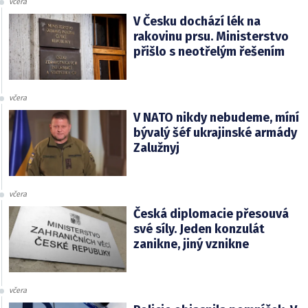
včera
V Česku dochází lék na
rakovinu prsu. Ministerstvo
přišlo s neotřelým řešením
včera
V NATO nikdy nebudeme, míní
bývalý šéf ukrajinské armády
Zalužnyj
včera
Česká diplomacie přesouvá
své síly. Jeden konzulát
zanikne, jiný vznikne
včera