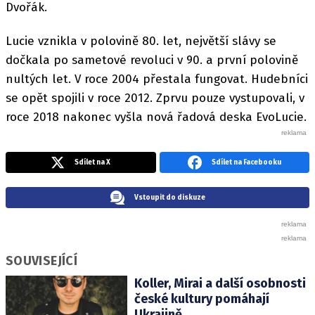
Dvořák.
Lucie vznikla v polovině 80. let, největší slávy se
dočkala po sametové revoluci v 90. a první polovině
nultých let. V roce 2004 přestala fungovat. Hudebníci
se opět spojili v roce 2012. Zprvu pouze vystupovali, v
roce 2018 nakonec vyšla nová řadová deska EvoLucie.
Sdílet na X
Sdílet na Facebooku
Vstoupit do diskuze
SOUVISEJÍCÍ
Koller, Mirai a další osobnosti
české kultury pomáhají
Ukrajině