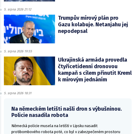
5. srpna 2026 21:12
Trumpův mírový plán pro
Gazu kolabuje. Netanjahu jej
nepodepsal
5. srpna 2026 19:55
Ukrajinská armáda provedla
čtyřicetidenní dronovou
kampaň s cílem přinutit Kreml
k mírovým jednáním
5. srpna 2026 18:31
Na německém letišti našli dron s výbušninou.
Policie nasadila robota
Německá policie musela na letišti v Lipsku nasadit
protibombového robota poté, co byl v zabezpečeném prostoru