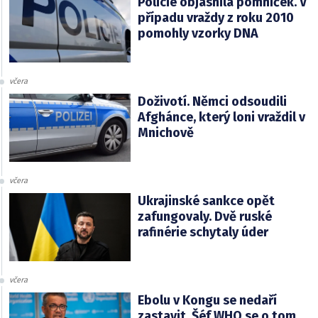
Policie objasnila pomníček. V
případu vraždy z roku 2010
pomohly vzorky DNA
včera
Doživotí. Němci odsoudili
Afghánce, který loni vraždil v
Mnichově
včera
Ukrajinské sankce opět
zafungovaly. Dvě ruské
rafinérie schytaly úder
včera
Ebolu v Kongu se nedaří
zastavit. Šéf WHO se o tom