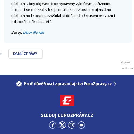
nákladní zóny objeven dron vybavený výbušným zařízením.
Incident se odehrál v bezprostřední blízkosti ukrajinského
nákladního letounu a vyžádal si dočasné přerušení provozu i
odklonění několika letů.
Zdroj:
Libor Novák
DALŠÍ ZPRÁVY
Proč důvěřovat zpravodajství EuroZprávy.cz
SLEDUJ EUROZPRÁVY.CZ
Přejít
Přejít
Přejít
Přejít
na
na
na
na