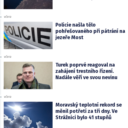
včera
Policie našla tělo
pohřešovaného při pátrání na
jezeře Most
včera
Turek poprvé reagoval na
zahájení trestního řízení.
Nadále věří ve svou nevinu
včera
Moravský teplotní rekord se
měnil potřetí za tři dny. Ve
Strážnici bylo 41 stupňů