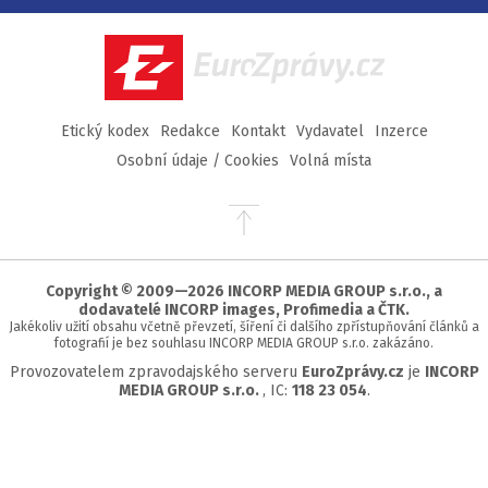
Facebook
Twitter
Instagram
YouTube
EuroZprávy.cz
Etický kodex
Redakce
Kontakt
Vydavatel
Inzerce
Osobní údaje / Cookies
Volná místa
Přejít
na
začátek
stránky
Copyright © 2009—2026 INCORP MEDIA GROUP s.r.o., a
dodavatelé INCORP images, Profimedia a ČTK.
Jakékoliv užití obsahu včetně převzetí, šíření či dalšího zpřístupňování článků a
fotografií je bez souhlasu INCORP MEDIA GROUP s.r.o. zakázáno.
Provozovatelem zpravodajského serveru
EuroZprávy.cz
je
INCORP
MEDIA GROUP s.r.o.
, IC:
118 23 054
.