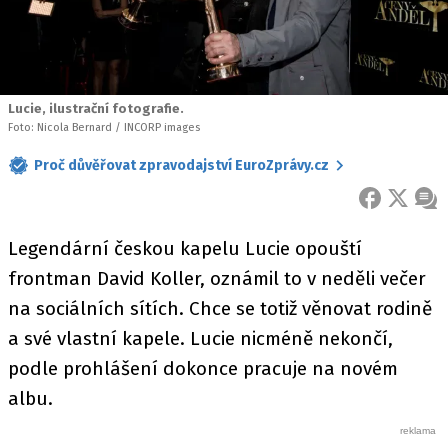
Lucie, ilustrační fotografie.
Foto: Nicola Bernard / INCORP images
Proč důvěřovat zpravodajství EuroZprávy.cz
FACEBOOK
X
ZPR
Legendární českou kapelu Lucie opouští
frontman David Koller, oznámil to v neděli večer
na sociálních sítích. Chce se totiž věnovat rodině
a své vlastní kapele. Lucie nicméně nekončí,
podle prohlášení dokonce pracuje na novém
albu.