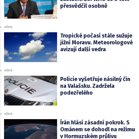
přesvědčil osobně
včera
Tropické počasí stále sužuje
jižní Moravu. Meteorologové
avizují další vedra
včera
Policie vyšetřuje násilný čin
na Valašsku. Zadržela
podezřelého
včera
Írán hlásí zásadní pokrok. S
Ománem se dohodl na režimu
v Hormuzském průlivu