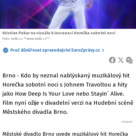
Kristian Pekar na vizuálu k inscenaci Horečka sobotní noci
Foto: mdb.cz **www.mdb.cz**
Proč důvěřovat zpravodajství EuroZprávy.cz
FACEBOOK
X
ZPR
Brno - Kdo by neznal nablýskaný muzikálový hit
Horečka sobotní noci s Johnem Travoltou a hity
jako How Deep Is Your Love nebo Stayin´ Alive.
Film nyní ožije v divadelní verzi na Hudební scéně
Městského divadla Brno.
Městské divadlo Brno uvede muzikálový hit Horečka