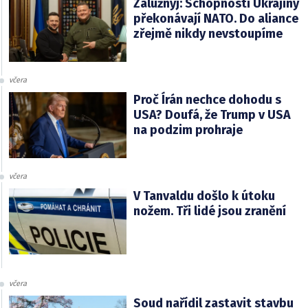
Zalužnyj: Schopnosti Ukrajiny
překonávají NATO. Do aliance
zřejmě nikdy nevstoupíme
včera
Proč Írán nechce dohodu s
USA? Doufá, že Trump v USA
na podzim prohraje
včera
V Tanvaldu došlo k útoku
nožem. Tři lidé jsou zranění
včera
Soud nařídil zastavit stavbu