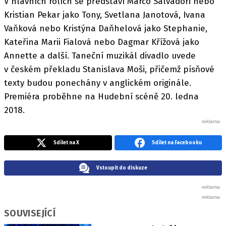
V hlavních rolích se představí Marco Salvadori nebo
Kristian Pekar jako Tony, Svetlana Janotová, Ivana
Vaňková nebo Kristýna Daňhelová jako Stephanie,
Kateřina Marii Fialová nebo Dagmar Křížová jako
Annette a další. Taneční muzikál divadlo uvede
v českém překladu Stanislava Moši, přičemž písňové
texty budou ponechány v anglickém originále.
Premiéra proběhne na Hudební scéně 20. ledna
2018.
Sdílet na X
Sdílet na Facebooku
Vstoupit do diskuze
SOUVISEJÍCÍ