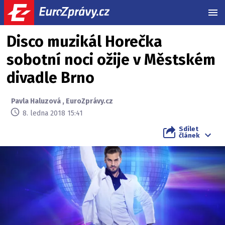
MEN
Disco muzikál Horečka
sobotní noci ožije v Městském
divadle Brno
Pavla Haluzová
,
EuroZprávy.cz
8. ledna 2018 15:41
Sdílet
článek