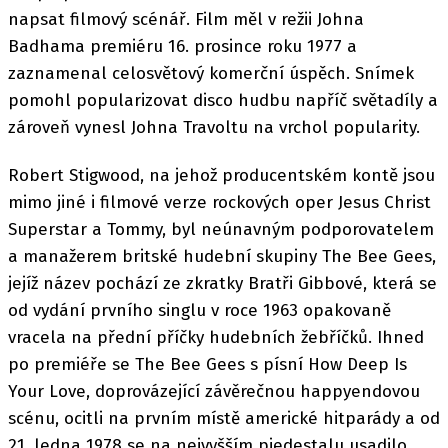
napsat filmový scénář. Film měl v režii Johna
Badhama premiéru 16. prosince roku 1977 a
zaznamenal celosvětový komerční úspěch. Snímek
pomohl popularizovat disco hudbu napříč světadíly a
zároveň vynesl Johna Travoltu na vrchol popularity.
Robert Stigwood, na jehož producentském kontě jsou
mimo jiné i filmové verze rockových oper Jesus Christ
Superstar a Tommy, byl neúnavným podporovatelem
a manažerem britské hudební skupiny The Bee Gees,
jejíž název pochází ze zkratky Bratři Gibbové, která se
od vydání prvního singlu v roce 1963 opakovaně
vracela na přední příčky hudebních žebříčků. Ihned
po premiéře se The Bee Gees s písní How Deep Is
Your Love, doprovázející závěrečnou happyendovou
scénu, ocitli na prvním místě americké hitparády a od
21. ledna 1978 se na nejvyšším piedestalu usadilo