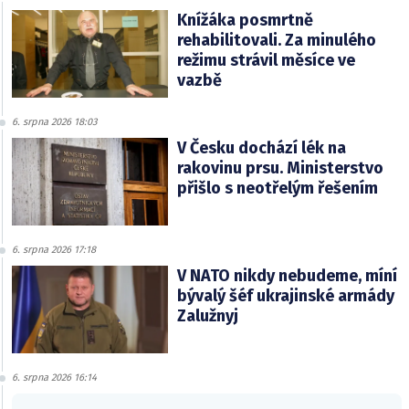
Knížáka posmrtně
rehabilitovali. Za minulého
režimu strávil měsíce ve
vazbě
6. srpna 2026 18:03
V Česku dochází lék na
rakovinu prsu. Ministerstvo
přišlo s neotřelým řešením
6. srpna 2026 17:18
V NATO nikdy nebudeme, míní
bývalý šéf ukrajinské armády
Zalužnyj
6. srpna 2026 16:14