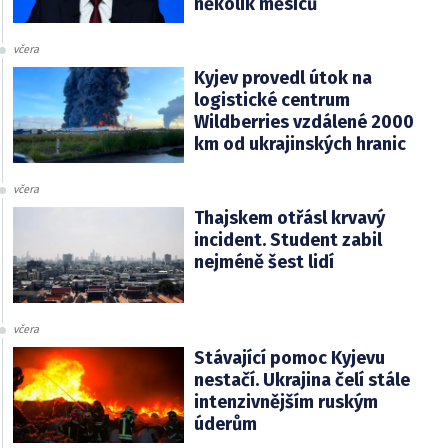
několik měsíců
včera
Kyjev provedl útok na
logistické centrum
Wildberries vzdálené 2000
km od ukrajinských hranic
včera
Thajskem otřásl krvavý
incident. Student zabil
nejméně šest lidí
včera
Stávající pomoc Kyjevu
nestačí. Ukrajina čelí stále
intenzivnějším ruským
úderům