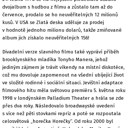
dvojalbum s hudbou z filmu a zůstalo tam až do
července, prodalo se ho neuvěřitelných 12 milionů
kusů. V USA se Zlatá deska uděluje za prodej
v hodnotě jednoho milionu dolarů, takže zmiňované
album jich získalo neuvěřitelných 156!
Divadelní verze slavného filmu také vypráví příběh
brooklynského mladíka Tonyho Manera, jehož
jediným zájmem je trávit víkendy na místní diskotéce,
což mu dovoluje zapomenout na všední ubíjející život
ve složité rodinné i sociální situaci. Jevištní adaptace
filmového hitu měla světovou premiéru 5. května roku
1998 v londýnském Palladium Theater a hrála se zde
přes dva roky. Následovalo broadwayské uvedení
s více než pěti stovkami repríz a poté se rozpoutala
celosvětová „horečka Horečky“. Od roku 2000 byl