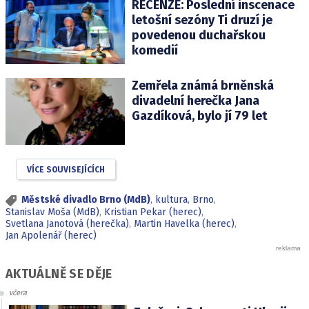
RECENZE: Poslední inscenace
letošní sezóny Ti druzí je
povedenou duchařskou
komedií
Zemřela známá brněnská
divadelní herečka Jana
Gazdíková, bylo jí 79 let
VÍCE SOUVISEJÍCÍCH
Městské divadlo Brno (MdB)
,
kultura
,
Brno
,
Stanislav Moša (MdB)
,
Kristian Pekar (herec)
,
Svetlana Janotová (herečka)
,
Martin Havelka (herec)
,
Jan Apolenář (herec)
AKTUÁLNĚ SE DĚJE
včera