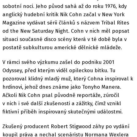
sobotní noci. Jeho původ sahá až do roku 1976, kdy
anglický hudební kritik Nik Cohn začal v New York
Magazine vydávat sérii článků s názvem Tribal Rites
od the New Saturday Night. Cohn v nich měl popsat
situaci současné disco scény která v té době byla v
postatě subkulturou americké dělnické mládeže.
V rámci svého výzkumu zašel do podniku 2001
Odyssey, před kterým viděl opileckou bitku. Tu
pozoroval klidný mladý muž, který Cohna inspiroval k
hrdinovi, jehož dnes známe jako Tonyho Manera.
Ačkoli Nik Cohn psal původně reportáže, zúročil
v nich i své další zkušenosti a zážitky, čímž vznikl
fiktivní příběh inspirovaný skutečnými událostmi.
Zkušený producent Robert Stigwood záhy po vydání
koupil práva a nechal scenáristu Normana Wexlera