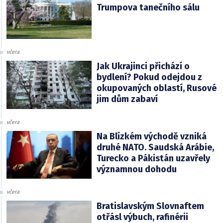
Trumpova tanečního sálu
včera
Jak Ukrajinci přichází o
bydlení? Pokud odejdou z
okupovaných oblastí, Rusové
jim dům zabaví
včera
Na Blízkém východě vzniká
druhé NATO. Saudská Arábie,
Turecko a Pákistán uzavřely
významnou dohodu
včera
Bratislavským Slovnaftem
otřásl výbuch, rafinérii