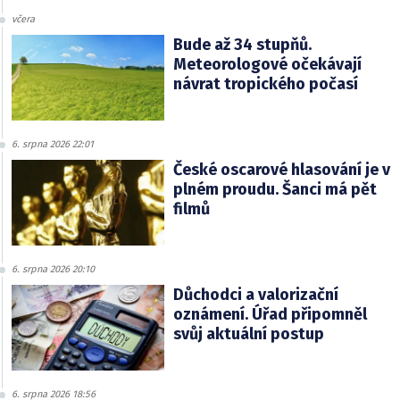
včera
Bude až 34 stupňů.
Meteorologové očekávají
návrat tropického počasí
6. srpna 2026 22:01
České oscarové hlasování je v
plném proudu. Šanci má pět
filmů
6. srpna 2026 20:10
Důchodci a valorizační
oznámení. Úřad připomněl
svůj aktuální postup
6. srpna 2026 18:56