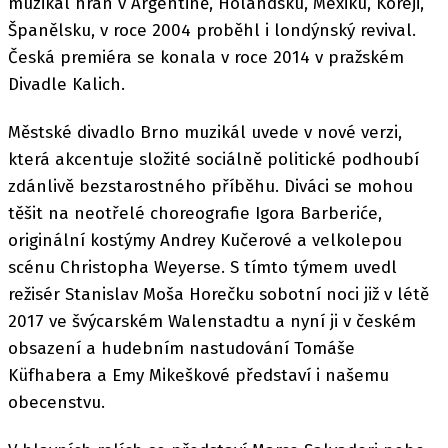
muzikál hrán v Argentině, Holandsku, Mexiku, Koreji,
Španělsku, v roce 2004 proběhl i londýnský revival.
Česká premiéra se konala v roce 2014 v pražském
Divadle Kalich.
Městské divadlo Brno muzikál uvede v nové verzi,
která akcentuje složité sociálně politické podhoubí
zdánlivě bezstarostného příběhu. Diváci se mohou
těšit na neotřelé choreografie Igora Barberiće,
originální kostýmy Andrey Kučerové a velkolepou
scénu Christopha Weyerse. S tímto týmem uvedl
režisér Stanislav Moša Horečku sobotní noci již v létě
2017 ve švýcarském Walenstadtu a nyní ji v českém
obsazení a hudebním nastudování Tomáše
Küfhabera a Emy Mikeškové představí i našemu
obecenstvu.