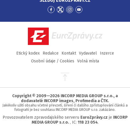
SLEDUJ EUROZPRÁVY.CZ
Přejít
Přejít
Přejít
Přejít
na
na
na
na
Facebook
Twitter
Instagram
YouTube
EuroZprávy.cz
Etický kodex
Redakce
Kontakt
Vydavatel
Inzerce
Osobní údaje / Cookies
Volná místa
Přejít
na
začátek
stránky
Copyright © 2009—2026 INCORP MEDIA GROUP s.r.o., a
dodavatelé INCORP images, Profimedia a ČTK.
Jakékoliv užití obsahu včetně převzetí, šíření či dalšího zpřístupňování článků a
fotografií je bez souhlasu INCORP MEDIA GROUP s.r.o. zakázáno.
Provozovatelem zpravodajského serveru
EuroZprávy.cz
je
INCORP
MEDIA GROUP s.r.o.
, IC:
118 23 054
.