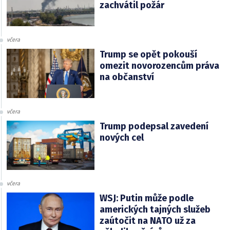
zachvátil požár
včera
Trump se opět pokouší
omezit novorozencům práva
na občanství
včera
Trump podepsal zavedení
nových cel
včera
WSJ: Putin může podle
amerických tajných služeb
zaútočit na NATO už za