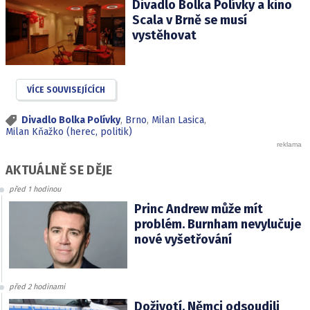
Divadlo Bolka Polívky a kino
Scala v Brně se musí
vystěhovat
VÍCE SOUVISEJÍCÍCH
Divadlo Bolka Polívky
,
Brno
,
Milan Lasica
,
Milan Kňažko (herec, politik)
AKTUÁLNĚ SE DĚJE
před 1 hodinou
Princ Andrew může mít
problém. Burnham nevylučuje
nové vyšetřování
před 2 hodinami
Doživotí. Němci odsoudili