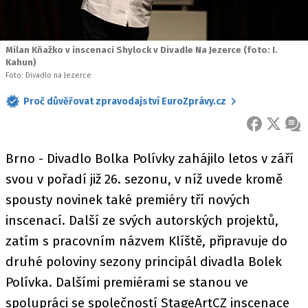
Milan Kňažko v inscenaci Shylock v Divadle Na Jezerce (foto: I.
Kahun)
Foto: Divadlo na Jezerce
Proč důvěřovat zpravodajství EuroZprávy.cz
FACEBOOK
X
ZPR
Brno - Divadlo Bolka Polívky zahájilo letos v září
svou v pořadí již 26. sezonu, v níž uvede kromě
spousty novinek také premiéry tří nových
inscenací. Další ze svých autorských projektů,
zatím s pracovním názvem Klíště, připravuje do
druhé poloviny sezony principál divadla Bolek
Polívka. Dalšími premiérami se stanou ve
spolupráci se společností StageArtCZ inscenace