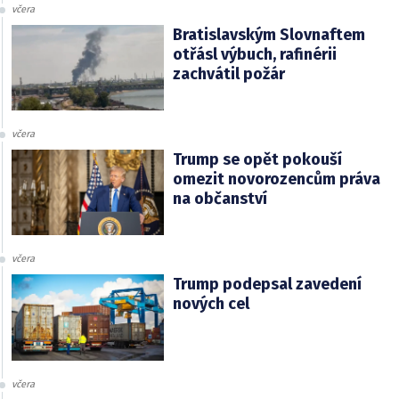
včera
Bratislavským Slovnaftem
otřásl výbuch, rafinérii
zachvátil požár
včera
Trump se opět pokouší
omezit novorozencům práva
na občanství
včera
Trump podepsal zavedení
nových cel
včera