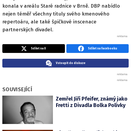
konala v areálu Staré radnice v Brně. DBP nabídlo
nejen téměř všechny tituly svého kmenového
repertoáru, ale také špičkové inscenace
partnerských divadel.
Sdílet na X
Sdílet na Facebooku
Vstoupit do diskuze
SOUVISEJÍCÍ
Zemřel Jiří Pfeifer, známý jako
Fretti z Divadla Bolka Polívky