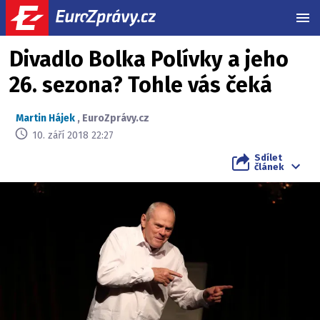
MEN
Divadlo Bolka Polívky a jeho
26. sezona? Tohle vás čeká
Martin Hájek
,
EuroZprávy.cz
10. září 2018 22:27
Sdílet
článek