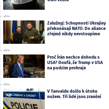
včera
Zalužnyj: Schopnosti Ukrajiny
překonávají NATO. Do aliance
zřejmě nikdy nevstoupíme
včera
Proč Írán nechce dohodu s
USA? Doufá, že Trump v USA
na podzim prohraje
včera
V Tanvaldu došlo k útoku
nožem. Tři lidé jsou zranění