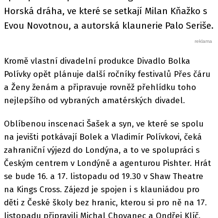
Horská dráha, ve které se setkají Milan Kňažko s
Evou Novotnou, a autorská klaunerie Palo Seriše.
Kromě vlastní divadelní produkce Divadlo Bolka
Polívky opět plánuje další ročníky festivalů Přes čáru
a Ženy ženám a připravuje rovněž přehlídku toho
nejlepšího od vybraných amatérských divadel.
Oblíbenou inscenaci Šašek a syn, ve které se spolu
na jevišti potkávají Bolek a Vladimír Polívkovi, čeká
zahraniční výjezd do Londýna, a to ve spolupráci s
Českým centrem v Londýně a agenturou Pishter. Hrát
se bude 16. a 17. listopadu od 19.30 v Shaw Theatre
na Kings Cross. Zájezd je spojen i s klauniádou pro
děti z České školy bez hranic, kterou si pro ně na 17.
listopadu připravili Michal Chovanec a Ondřej Klíč.