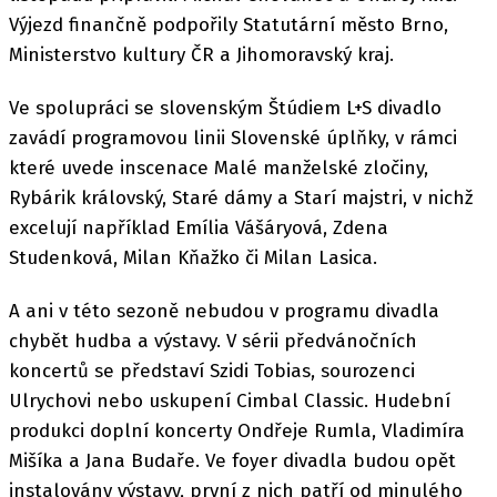
Výjezd finančně podpořily Statutární město Brno,
Ministerstvo kultury ČR a Jihomoravský kraj.
Ve spolupráci se slovenským Štúdiem L+S divadlo
zavádí programovou linii Slovenské úplňky, v rámci
které uvede inscenace Malé manželské zločiny,
Rybárik královský, Staré dámy a Starí majstri, v nichž
excelují například Emília Vášáryová, Zdena
Studenková, Milan Kňažko či Milan Lasica.
A ani v této sezoně nebudou v programu divadla
chybět hudba a výstavy. V sérii předvánočních
koncertů se představí Szidi Tobias, sourozenci
Ulrychovi nebo uskupení Cimbal Classic. Hudební
produkci doplní koncerty Ondřeje Rumla, Vladimíra
Mišíka a Jana Budaře. Ve foyer divadla budou opět
instalovány výstavy, první z nich patří od minulého