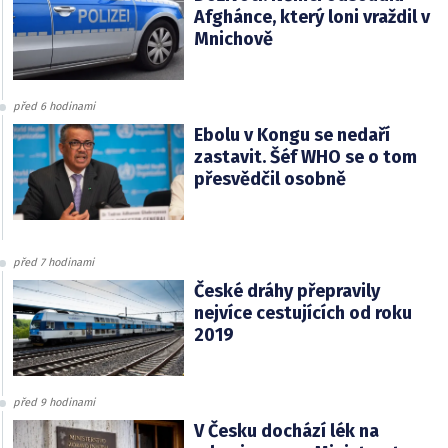
Afghánce, který loni vraždil v
Mnichově
před 6 hodinami
Ebolu v Kongu se nedaří
zastavit. Šéf WHO se o tom
přesvědčil osobně
před 7 hodinami
České dráhy přepravily
nejvíce cestujících od roku
2019
před 9 hodinami
V Česku dochází lék na