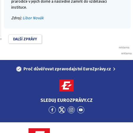
prarodiče v jejich domě a následně zamířil do vzdělávací
instituce.
Zdroj:
Libor Novák
DALŠÍ ZPRÁVY
Proč důvěřovat zpravodajství EuroZprávy.cz
SLEDUJ EUROZPRÁVY.CZ
Přejít
Přejít
Přejít
Přejít
na
na
na
na
Facebook
Twitter
Instagram
YouTube