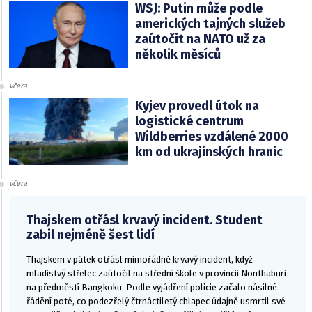
WSJ: Putin může podle
amerických tajných služeb
zaútočit na NATO už za
několik měsíců
včera
Kyjev provedl útok na
logistické centrum
Wildberries vzdálené 2000
km od ukrajinských hranic
včera
Thajskem otřásl krvavý incident. Student
zabil nejméně šest lidí
Thajskem v pátek otřásl mimořádně krvavý incident, když
mladistvý střelec zaútočil na střední škole v provincii Nonthaburi
na předměstí Bangkoku. Podle vyjádření policie začalo násilné
řádění poté, co podezřelý čtrnáctiletý chlapec údajně usmrtil své