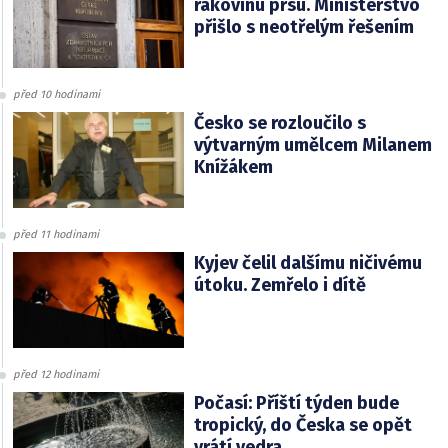
rakovinu prsu. Ministerstvo
přišlo s neotřelým řešením
před 10 hodinami
Česko se rozloučilo s
výtvarným umělcem Milanem
Knížákem
před 11 hodinami
Kyjev čelil dalšímu ničivému
útoku. Zemřelo i dítě
před 12 hodinami
Počasí: Příští týden bude
tropický, do Česka se opět
vrátí vedra