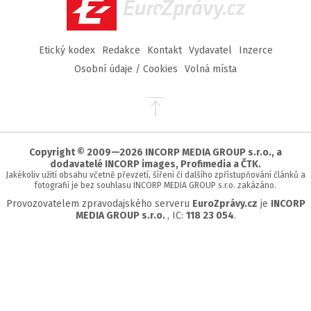
EuroZprávy.cz
Etický kodex
Redakce
Kontakt
Vydavatel
Inzerce
Osobní údaje / Cookies
Volná místa
Přejít
na
začátek
stránky
Copyright © 2009—2026 INCORP MEDIA GROUP s.r.o., a
dodavatelé INCORP images, Profimedia a ČTK.
Jakékoliv užití obsahu včetně převzetí, šíření či dalšího zpřístupňování článků a
fotografií je bez souhlasu INCORP MEDIA GROUP s.r.o. zakázáno.
Provozovatelem zpravodajského serveru
EuroZprávy.cz
je
INCORP
MEDIA GROUP s.r.o.
, IC:
118 23 054
.