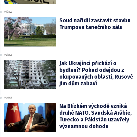
včera
Soud nařídil zastavit stavbu
Trumpova tanečního sálu
včera
Jak Ukrajinci přichází o
bydlení? Pokud odejdou z
okupovaných oblastí, Rusové
jim dům zabaví
včera
Na Blízkém východě vzniká
druhé NATO. Saudská Arábie,
Turecko a Pákistán uzavřely
významnou dohodu