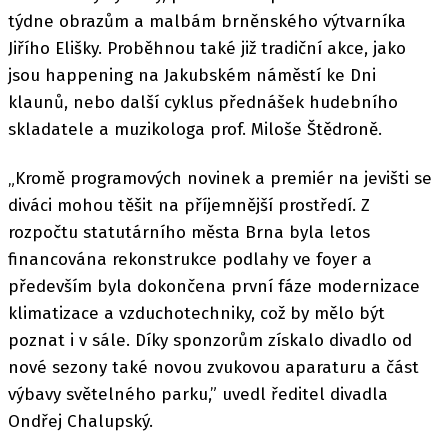
týdne obrazům a malbám brněnského výtvarníka
Jiřího Elišky. Proběhnou také již tradiční akce, jako
jsou happening na Jakubském náměstí ke Dni
klaunů, nebo další cyklus přednášek hudebního
skladatele a muzikologa prof. Miloše Štědroně.
„Kromě programových novinek a premiér na jevišti se
diváci mohou těšit na příjemnější prostředí. Z
rozpočtu statutárního města Brna byla letos
financována rekonstrukce podlahy ve foyer a
především byla dokončena první fáze modernizace
klimatizace a vzduchotechniky, což by mělo být
poznat i v sále. Díky sponzorům získalo divadlo od
nové sezony také novou zvukovou aparaturu a část
výbavy světelného parku,” uvedl ředitel divadla
Ondřej Chalupský.