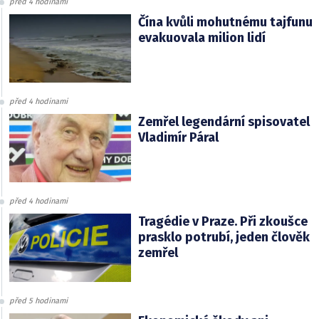
před 4 hodinami
Čína kvůli mohutnému tajfunu
evakuovala milion lidí
před 4 hodinami
Zemřel legendární spisovatel
Vladimír Páral
před 4 hodinami
Tragédie v Praze. Při zkoušce
prasklo potrubí, jeden člověk
zemřel
před 5 hodinami