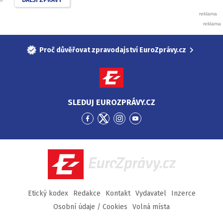
DALŠÍ ZPRÁVY
Proč důvěřovat zpravodajství EuroZprávy.cz
SLEDUJ EUROZPRÁVY.CZ
Přejít
Přejít
Přejít
Přejít
na
na
na
na
Facebook
Twitter
Instagram
YouTube
EuroZprávy.cz
Etický kodex
Redakce
Kontakt
Vydavatel
Inzerce
Osobní údaje / Cookies
Volná místa