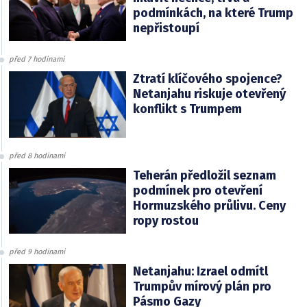
podmínkách, na které Trump
nepřistoupí
před 7 hodinami
Ztratí klíčového spojence?
Netanjahu riskuje otevřený
konflikt s Trumpem
před 8 hodinami
Teherán předložil seznam
podmínek pro otevření
Hormuzského průlivu. Ceny
ropy rostou
před 9 hodinami
Netanjahu: Izrael odmítl
Trumpův mírový plán pro
Pásmo Gazy