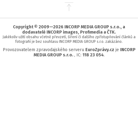
Přejít
na
začátek
stránky
Copyright © 2009—2026 INCORP MEDIA GROUP s.r.o., a
dodavatelé INCORP images, Profimedia a ČTK.
Jakékoliv užití obsahu včetně převzetí, šíření či dalšího zpřístupňování článků a
fotografií je bez souhlasu INCORP MEDIA GROUP s.r.o. zakázáno.
Provozovatelem zpravodajského serveru
EuroZprávy.cz
je
INCORP
MEDIA GROUP s.r.o.
, IC:
118 23 054
.