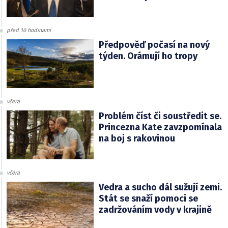
před 10 hodinami
Předpověď počasí na nový
týden. Orámují ho tropy
včera
Problém číst či soustředit se.
Princezna Kate zavzpomínala
na boj s rakovinou
včera
Vedra a sucho dál sužují zemi.
Stát se snaží pomoci se
zadržováním vody v krajině