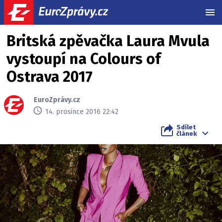
MEN
Britská zpěvačka Laura Mvula
vystoupí na Colours of
Ostrava 2017
EuroZprávy.cz
14. prosince 2016 22:42
Sdílet
článek