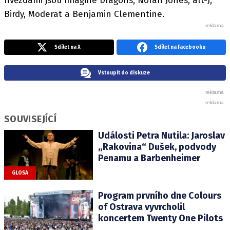
hvězdami jsou Imagine Dragons, Norah Jones, alt-J,
Birdy, Moderat a Benjamin Clementine.
Sdílet na X
Sdílet na Facebooku
Vstoupit do diskuze
SOUVISEJÍCÍ
Události Petra Nutila: Jaroslav
„Rakovina“ Dušek, podvody
Penamu a Barbenheimer
GLOSA
Program prvního dne Colours
of Ostrava vyvrcholil
koncertem Twenty One Pilots