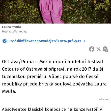
Laura Mvula
Foto: ArtsMarketing
Proč důvěřovat zpravodajství EuroZprávy.cz
FACEBOOK
X
ZPR
Ostrava/Praha – Mezinárodní hudební festival
Colours of Ostrava si připravil na rok 2017 další
tuzemskou premiéru. Vůbec poprvé do České
republiky přijede britská soulová zpěvačka Laura
Mvula.
Absolventce klasické kompozice na konzervatoři v