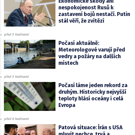
Ekonomické škody ani
nespokojenost Rusů k
zastavení bojů nestačí. Putin
stál věří, že zvítězí
před 5 hodinami
Počasí aktuálně:
Meteorologové varují před
vedry a požáry na dalších
místech
před 5 hodinami
Počasí láme jeden rekord za
druhým. Historicky nejvyšší
teploty hlásí oceány i celá
Evropa
před 6 hodinami
Patová situace: Írán s USA
mluvit nechce, trvá a