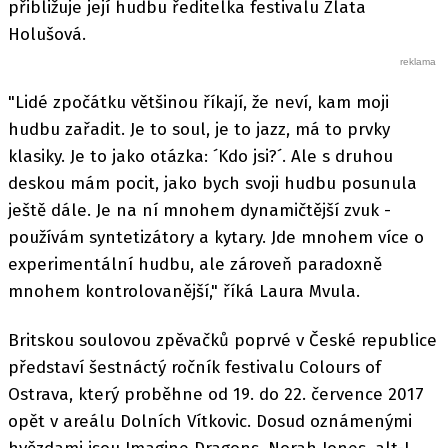
přibližuje její hudbu ředitelka festivalu Zlata
Holušová.
"Lidé zpočátku většinou říkají, že neví, kam moji
hudbu zařadit. Je to soul, je to jazz, má to prvky
klasiky. Je to jako otázka: ´Kdo jsi?´. Ale s druhou
deskou mám pocit, jako bych svoji hudbu posunula
ještě dále. Je na ní mnohem dynamičtější zvuk -
používám syntetizátory a kytary. Jde mnohem více o
experimentální hudbu, ale zároveň paradoxně
mnohem kontrolovanější," říká Laura Mvula.
Britskou soulovou zpěvačků poprvé v České republice
představí šestnáctý ročník festivalu Colours of
Ostrava, který proběhne od 19. do 22. července 2017
opět v areálu Dolních Vítkovic. Dosud oznámenými