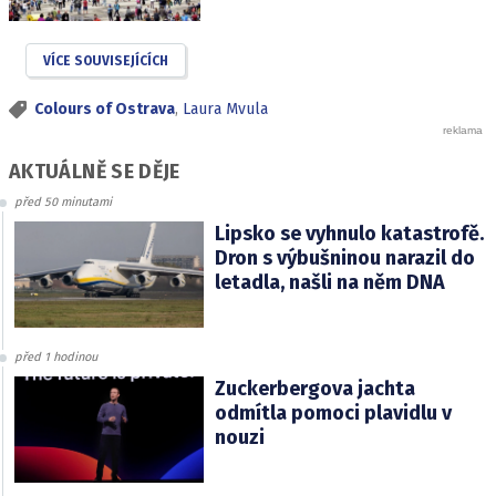
VÍCE SOUVISEJÍCÍCH
Colours of Ostrava
,
Laura Mvula
AKTUÁLNĚ SE DĚJE
před 50 minutami
Lipsko se vyhnulo katastrofě.
Dron s výbušninou narazil do
letadla, našli na něm DNA
před 1 hodinou
Zuckerbergova jachta
odmítla pomoci plavidlu v
nouzi