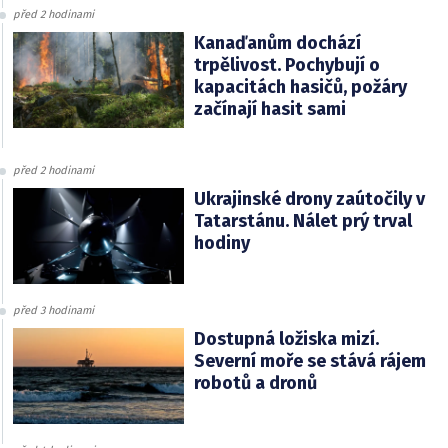
před 2 hodinami
Kanaďanům dochází
trpělivost. Pochybují o
kapacitách hasičů, požáry
začínají hasit sami
před 2 hodinami
Ukrajinské drony zaútočily v
Tatarstánu. Nálet prý trval
hodiny
před 3 hodinami
Dostupná ložiska mizí.
Severní moře se stává rájem
robotů a dronů