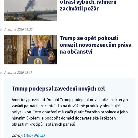
otřásl výbuch, rafinérii
zachvátil požár
7. srpna 2026 14:25
Trump se opět pokouší
omezit novorozencům práva
na občanství
7. srpna 2026 13:11
Trump podepsal zavedení nových cel
Americký prezident Donald Trump podepsal nové nařízení, kterým
zavádí patnáctiprocentní clo na dovážené produkty obsahující
polysilikon. Toto opatření má začít platit čtvrtého prosince a jeho
hlavním úkolem je podpořit domácí dodavatelské řetězce v
oblasti mikročipů i solárních panelů.
Zdroj:
Libor Novák