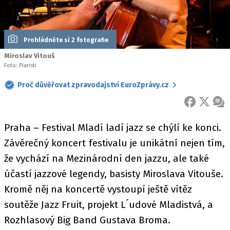
Prohlédněte si 2 fotografie
Miroslav Vitouš
Foto: Piaristi
Proč důvěřovat zpravodajství EuroZprávy.cz
FACEBOOK
X
ZPR
Praha – Festival Mladí ladí jazz se chýlí ke konci.
Závěrečný koncert festivalu je unikátní nejen tím,
že vychází na Mezinárodní den jazzu, ale také
účastí jazzové legendy, basisty Miroslava Vitouše.
Kromě něj na koncertě vystoupí ještě vítěz
soutěže Jazz Fruit, projekt L´udové Mladistvá, a
Rozhlasový Big Band Gustava Broma.