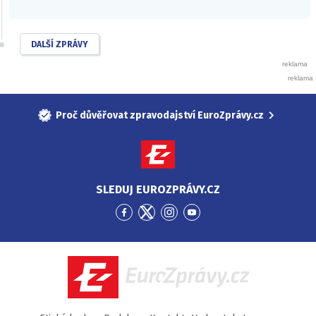
DALŠÍ ZPRÁVY
Proč důvěřovat zpravodajství EuroZprávy.cz
SLEDUJ EUROZPRÁVY.CZ
Přejít
Přejít
Přejít
Přejít
na
na
na
na
Facebook
Twitter
Instagram
YouTube
EuroZprávy.cz