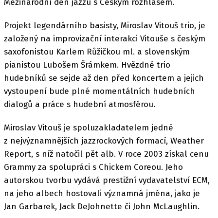
Mezinárodní den jazzu s Českým rozhlasem.
Projekt legendárního basisty, Miroslav Vitouš trio, je
založený na improvizační interakci Vitouše s českým
saxofonistou Karlem Růžičkou ml. a slovenským
pianistou Lubošem Šrámkem. Hvězdné trio
hudebníků se sejde až den před koncertem a jejich
vystoupení bude plné momentálních hudebních
dialogů a práce s hudební atmosférou.
Miroslav Vitouš je spoluzakladatelem jedné
z nejvýznamnějších jazzrockových formací, Weather
Report, s níž natočil pět alb. V roce 2003 získal cenu
Grammy za spolupráci s Chickem Coreou. Jeho
autorskou tvorbu vydává prestižní vydavatelství ECM,
na jeho albech hostovali významná jména, jako je
Jan Garbarek, Jack DeJohnette či John McLaughlin.