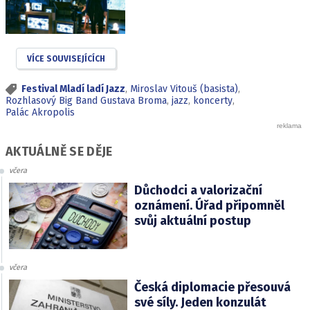
VÍCE SOUVISEJÍCÍCH
Festival Mladí ladí Jazz
,
Miroslav Vitouš (basista)
,
Rozhlasový Big Band Gustava Broma
,
jazz
,
koncerty
,
Palác Akropolis
AKTUÁLNĚ SE DĚJE
včera
Důchodci a valorizační
oznámení. Úřad připomněl
svůj aktuální postup
včera
Česká diplomacie přesouvá
své síly. Jeden konzulát