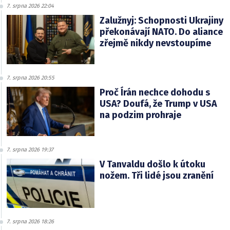
7. srpna 2026 22:04
Zalužnyj: Schopnosti Ukrajiny
překonávají NATO. Do aliance
zřejmě nikdy nevstoupíme
7. srpna 2026 20:55
Proč Írán nechce dohodu s
USA? Doufá, že Trump v USA
na podzim prohraje
7. srpna 2026 19:37
V Tanvaldu došlo k útoku
nožem. Tři lidé jsou zranění
7. srpna 2026 18:26