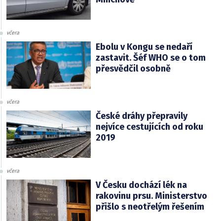
včera
Ebolu v Kongu se nedaří
zastavit. Šéf WHO se o tom
přesvědčil osobně
včera
České dráhy přepravily
nejvíce cestujících od roku
2019
včera
V Česku dochází lék na
rakovinu prsu. Ministerstvo
přišlo s neotřelým řešením