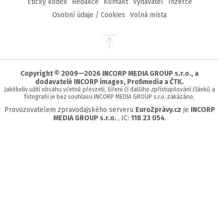
Etický kodex
Redakce
Kontakt
Vydavatel
Inzerce
Osobní údaje / Cookies
Volná místa
Přejít
na
začátek
stránky
Copyright © 2009—2026 INCORP MEDIA GROUP s.r.o., a
dodavatelé INCORP images, Profimedia a ČTK.
Jakékoliv užití obsahu včetně převzetí, šíření či dalšího zpřístupňování článků a
fotografií je bez souhlasu INCORP MEDIA GROUP s.r.o. zakázáno.
Provozovatelem zpravodajského serveru
EuroZprávy.cz
je
INCORP
MEDIA GROUP s.r.o.
, IC:
118 23 054
.