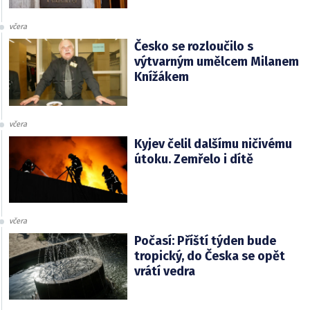
včera
Česko se rozloučilo s
výtvarným umělcem Milanem
Knížákem
včera
Kyjev čelil dalšímu ničivému
útoku. Zemřelo i dítě
včera
Počasí: Příští týden bude
tropický, do Česka se opět
vrátí vedra