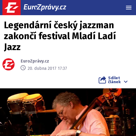
MEN
Legendární český jazzman
zakončí festival Mladí Ladí
Jazz
EuroZprávy.cz
20. dubna 2017 17:37
Sdílet
článek