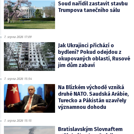
Soud nařídil zastavit stavbu
Trumpova tanečního sálu
7. srpna 2026 17:09
Jak Ukrajinci přichází o
bydlení? Pokud odejdou z
okupovaných oblastí, Rusové
jim dům zabaví
7. srpna 2026 15:54
Na Blízkém východě vzniká
druhé NATO. Saudská Arábie,
Turecko a Pákistán uzavřely
významnou dohodu
7. srpna 2026 15:15
Bratislavským Slovnaftem