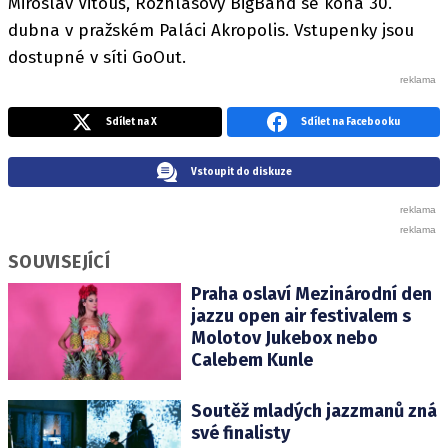
Miroslav Vitouš, Rozhlasový BigBand se koná 30.
dubna v pražském Paláci Akropolis. Vstupenky jsou
dostupné v síti GoOut.
Sdílet na X
Sdílet na Facebooku
Vstoupit do diskuze
SOUVISEJÍCÍ
Praha oslaví Mezinárodní den
jazzu open air festivalem s
Molotov Jukebox nebo
Calebem Kunle
Soutěž mladých jazzmanů zná
své finalisty