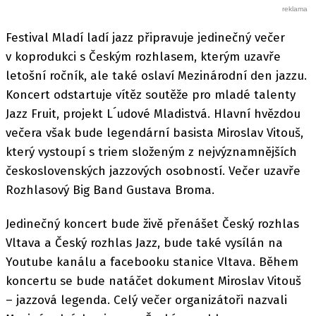
Festival Mladí ladí jazz připravuje jedinečný večer
v koprodukci s Českým rozhlasem, kterým uzavře
letošní ročník, ale také oslaví Mezinárodní den jazzu.
Koncert odstartuje vítěz soutěže pro mladé talenty
Jazz Fruit, projekt L´udové Mladistvá. Hlavní hvězdou
večera však bude legendární basista Miroslav Vitouš,
který vystoupí s triem složeným z nejvýznamnějších
československých jazzových osobností. Večer uzavře
Rozhlasový Big Band Gustava Broma.
Jedinečný koncert bude živě přenášet Český rozhlas
Vltava a Český rozhlas Jazz, bude také vysílán na
Youtube kanálu a facebooku stanice Vltava. Během
koncertu se bude natáčet dokument Miroslav Vitouš
– jazzová legenda. Celý večer organizátoři nazvali