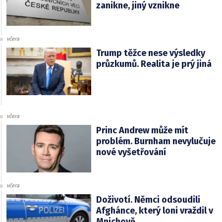
zanikne, jiný vznikne
včera
Trump těžce nese výsledky
průzkumů. Realita je prý jiná
včera
Princ Andrew může mít
problém. Burnham nevylučuje
nové vyšetřování
včera
Doživotí. Němci odsoudili
Afghánce, který loni vraždil v
Mnichově