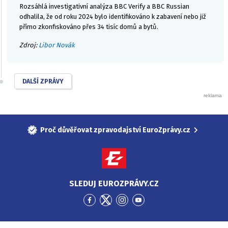
Rozsáhlá investigativní analýza BBC Verify a BBC Russian
odhalila, že od roku 2024 bylo identifikováno k zabavení nebo již
přímo zkonfiskováno přes 34 tisíc domů a bytů.
Zdroj:
Libor Novák
DALŠÍ ZPRÁVY
Proč důvěřovat zpravodajství EuroZprávy.cz
SLEDUJ EUROZPRÁVY.CZ
Přejít
Přejít
Přejít
Přejít
na
na
na
na
Facebook
Twitter
Instagram
YouTube