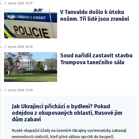
7. srpna 2026 19:37
V Tanvaldu došlo k útoku
nožem. Tři lidé jsou zranění
7. srpna 2026 18:26
Soud nařídil zastavit stavbu
Trumpova tanečního sálu
7. srpna 2026 17:09
Jak Ukrajinci přichází o bydlení? Pokud
odejdou z okupovaných oblastí, Rusové jim
dům zabaví
Ruské okupační úřady na územích Ukrajiny systematicky zabavují
nemovitosti civilistů, kteří před válkou uprchli do bezpečí.