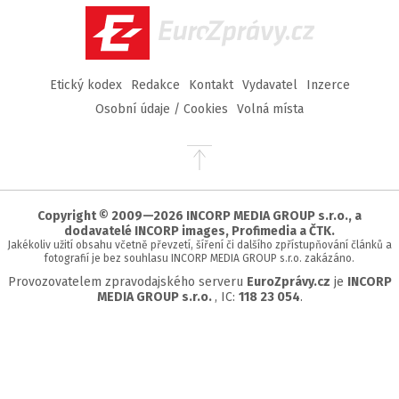
EuroZprávy.cz
Etický kodex
Redakce
Kontakt
Vydavatel
Inzerce
Osobní údaje / Cookies
Volná místa
Přejít
na
začátek
stránky
Copyright © 2009—2026 INCORP MEDIA GROUP s.r.o., a
dodavatelé INCORP images, Profimedia a ČTK.
Jakékoliv užití obsahu včetně převzetí, šíření či dalšího zpřístupňování článků a
fotografií je bez souhlasu INCORP MEDIA GROUP s.r.o. zakázáno.
Provozovatelem zpravodajského serveru
EuroZprávy.cz
je
INCORP
MEDIA GROUP s.r.o.
, IC:
118 23 054
.