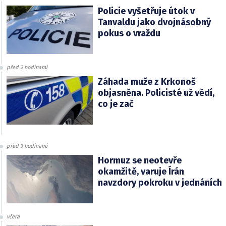
Policie vyšetřuje útok v
Tanvaldu jako dvojnásobný
pokus o vraždu
před 2 hodinami
Záhada muže z Krkonoš
objasněna. Policisté už vědí,
co je zač
před 3 hodinami
Hormuz se neotevře
okamžitě, varuje Írán
navzdory pokroku v jednáních
včera