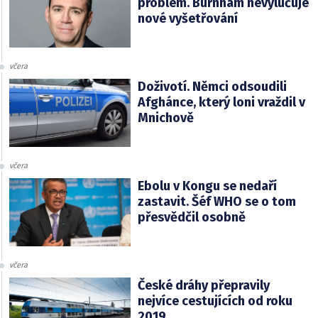
problém. Burnham nevylučuje
nové vyšetřování
včera
Doživotí. Němci odsoudili
Afghánce, který loni vraždil v
Mnichově
včera
Ebolu v Kongu se nedaří
zastavit. Šéf WHO se o tom
přesvědčil osobně
včera
České dráhy přepravily
nejvíce cestujících od roku
2019