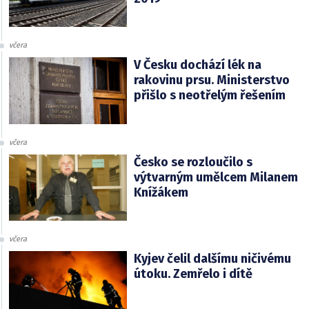
včera
V Česku dochází lék na
rakovinu prsu. Ministerstvo
přišlo s neotřelým řešením
včera
Česko se rozloučilo s
výtvarným umělcem Milanem
Knížákem
včera
Kyjev čelil dalšímu ničivému
útoku. Zemřelo i dítě