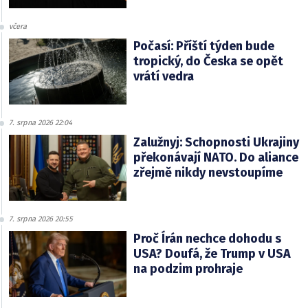
včera
Počasí: Příští týden bude
tropický, do Česka se opět
vrátí vedra
7. srpna 2026 22:04
Zalužnyj: Schopnosti Ukrajiny
překonávají NATO. Do aliance
zřejmě nikdy nevstoupíme
7. srpna 2026 20:55
Proč Írán nechce dohodu s
USA? Doufá, že Trump v USA
na podzim prohraje