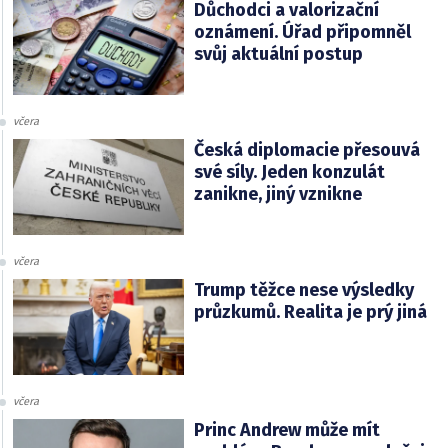
Důchodci a valorizační
oznámení. Úřad připomněl
svůj aktuální postup
včera
Česká diplomacie přesouvá
své síly. Jeden konzulát
zanikne, jiný vznikne
včera
Trump těžce nese výsledky
průzkumů. Realita je prý jiná
včera
Princ Andrew může mít