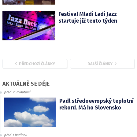
Festival Mladí Ladí Jazz
startuje již tento týden
PŘEDCHOZÍ ČLÁNKY
DALŠÍ ČLÁNKY
AKTUÁLNĚ SE DĚJE
před 31 minutami
Padl středoevropský teplotní
rekord. Má ho Slovensko
před 1 hodinou