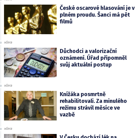
České oscarové hlasování je v
plném proudu. Šanci má pět
filmů
včera
Důchodci a valorizační
oznámení. Úřad připomněl
svůj aktuální postup
včera
Knížáka posmrtně
rehabilitovali. Za minulého
režimu strávil měsíce ve
vazbě
včera
V Česku dochází lék na