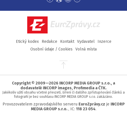
Přejít
Přejít
Přejít
Přejít
na
na
na
na
Facebook
Twitter
Instagram
YouTube
EuroZprávy.cz
Etický kodex
Redakce
Kontakt
Vydavatel
Inzerce
Osobní údaje / Cookies
Volná místa
Přejít
na
začátek
stránky
Copyright © 2009—2026 INCORP MEDIA GROUP s.r.o., a
dodavatelé INCORP images, Profimedia a ČTK.
Jakékoliv užití obsahu včetně převzetí, šíření či dalšího zpřístupňování článků a
fotografií je bez souhlasu INCORP MEDIA GROUP s.r.o. zakázáno.
Provozovatelem zpravodajského serveru
EuroZprávy.cz
je
INCORP
MEDIA GROUP s.r.o.
, IC:
118 23 054
.