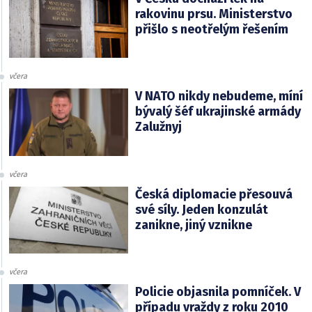
rakovinu prsu. Ministerstvo
přišlo s neotřelým řešením
včera
V NATO nikdy nebudeme, míní
bývalý šéf ukrajinské armády
Zalužnyj
včera
Česká diplomacie přesouvá
své síly. Jeden konzulát
zanikne, jiný vznikne
včera
Policie objasnila pomníček. V
případu vraždy z roku 2010