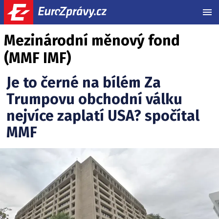
MEN
Mezinárodní měnový fond
(MMF IMF)
Je to černé na bílém Za
Trumpovu obchodní válku
nejvíce zaplatí USA? spočítal
MMF