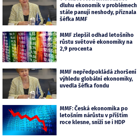
dluhu ekonomik v problémech
stále panují neshody, přiznala
šéfka MMF
MMF zlepšil odhad letošního
růstu světové ekonomiky na
2,9 procenta
MMF nepředpokládá zhoršení
výhledu globální ekonomiky,
uvedla šéfka fondu
MMF: Česká ekonomika po
letošním nárůstu v příštím
roce klesne, sníží se i HDP