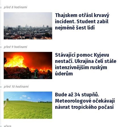
před 8 hodinami
Thajskem otřásl krvavý
incident. Student zabil
nejméně šest lidí
před 9 hodinami
Stávající pomoc Kyjevu
nestačí. Ukrajina čelí stále
intenzivnějším ruským
úderům
před 10 hodinami
Bude až 34 stupňů.
Meteorologové očekávají
návrat tropického počasí
včera