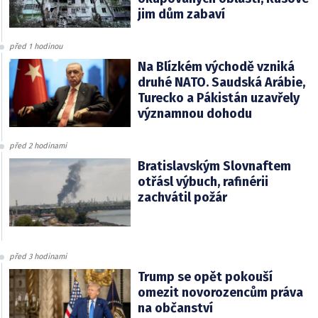
jim dům zabaví
před 1 hodinou
Na Blízkém východě vzniká
druhé NATO. Saudská Arábie,
Turecko a Pákistán uzavřely
významnou dohodu
před 2 hodinami
Bratislavským Slovnaftem
otřásl výbuch, rafinérii
zachvátil požár
před 3 hodinami
Trump se opět pokouší
omezit novorozencům práva
na občanství