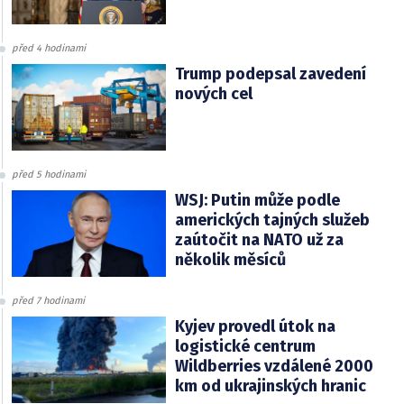
před 4 hodinami
Trump podepsal zavedení
nových cel
před 5 hodinami
WSJ: Putin může podle
amerických tajných služeb
zaútočit na NATO už za
několik měsíců
před 7 hodinami
Kyjev provedl útok na
logistické centrum
Wildberries vzdálené 2000
km od ukrajinských hranic