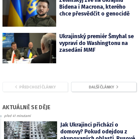
Zelenskyj zve na Ukrajinu
Bidena i Macrona, kterého
chce přesvědčit o genocidě
Ukrajinský premiér Šmyhal se
vypraví do Washingtonu na
zasedání MMF
PŘEDCHOZÍ ČLÁNKY
DALŠÍ ČLÁNKY
AKTUÁLNĚ SE DĚJE
před 41 minutami
Jak Ukrajinci přichází o
domovy? Pokud odejdou z
okupovaných oblastí, Rusové