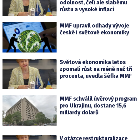
odolnost, čelí ale slabému
růstu a vysoké inflaci
MMF upravil odhady vývoje
české i světové ekonomiky
Světová ekonomika letos
zpomalí růst na méně než tři
procenta, uvedla šéfka MMF
MMF schválil úvěrový program
pro Ukrajinu, dostane 15,6
miliardy dolarů
V otázce restrukturalizace