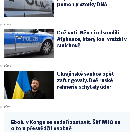
pomohly vzorky DNA
včera
Doživotí. Němci odsoudili
Afghánce, který loni vraždil v
Mnichově
včera
Ukrajinské sankce opět
zafungovaly. Dvě ruské
rafinérie schytaly úder
včera
Ebolu v Kongu se nedaří zastavit. Šéf WHO se
o tom přesvědčil osobně