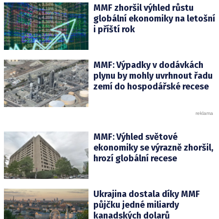
MMF zhoršil výhled růstu
globální ekonomiky na letošní
i příští rok
MMF: Výpadky v dodávkách
plynu by mohly uvrhnout řadu
zemí do hospodářské recese
MMF: Výhled světové
ekonomiky se výrazně zhoršil,
hrozí globální recese
Ukrajina dostala díky MMF
půjčku jedné miliardy
kanadských dolarů