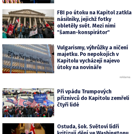
FBI po útoku na Kapitol zatkla
násilníky, jejichž fotky
obletěly svět. Mezi nimi
"šaman-konspirátor"
Vulgarismy, výhrůžky a ničení
majetku. Po nepokojích v
Kapitolu vycházejí najevo
útoky na novináře
Při vpádu Trumpových
příznivců do Kapitolu zemřeli
čtyři lidé
Ostuda, šok. Světoví lídři
kritizují dění ve Washingtonu