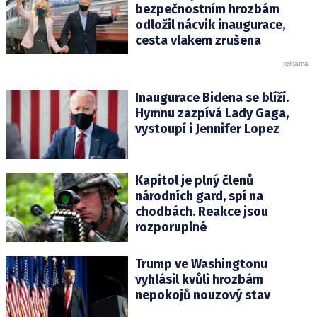
bezpečnostním hrozbám
odložil nácvik inaugurace,
cesta vlakem zrušena
Inaugurace Bidena se blíží.
Hymnu zazpívá Lady Gaga,
vystoupí i Jennifer Lopez
Kapitol je plný členů
národních gard, spí na
chodbách. Reakce jsou
rozporuplné
Trump ve Washingtonu
vyhlásil kvůli hrozbám
nepokojů nouzový stav