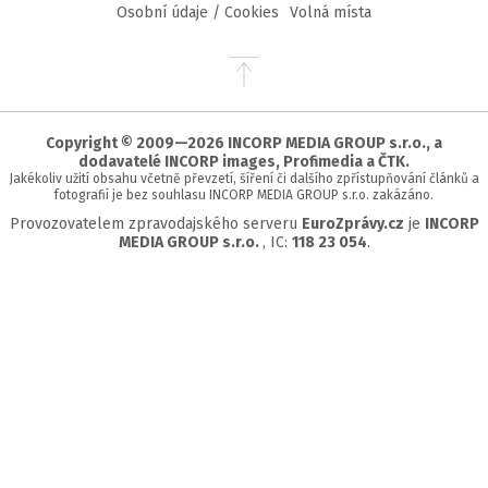
Osobní údaje / Cookies
Volná místa
Přejít
na
začátek
stránky
Copyright © 2009—2026 INCORP MEDIA GROUP s.r.o., a
dodavatelé INCORP images, Profimedia a ČTK.
Jakékoliv užití obsahu včetně převzetí, šíření či dalšího zpřístupňování článků a
fotografií je bez souhlasu INCORP MEDIA GROUP s.r.o. zakázáno.
Provozovatelem zpravodajského serveru
EuroZprávy.cz
je
INCORP
MEDIA GROUP s.r.o.
, IC:
118 23 054
.