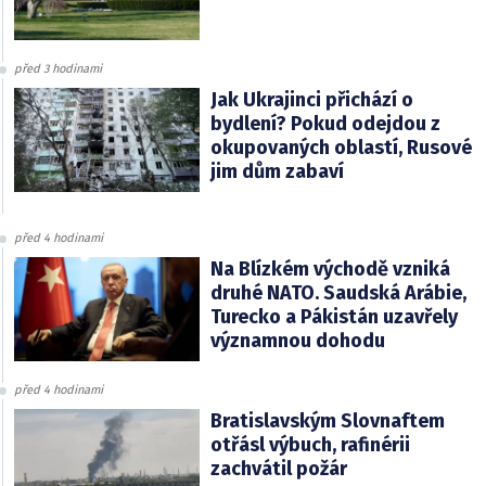
před 3 hodinami
Jak Ukrajinci přichází o
bydlení? Pokud odejdou z
okupovaných oblastí, Rusové
jim dům zabaví
před 4 hodinami
Na Blízkém východě vzniká
druhé NATO. Saudská Arábie,
Turecko a Pákistán uzavřely
významnou dohodu
před 4 hodinami
Bratislavským Slovnaftem
otřásl výbuch, rafinérii
zachvátil požár