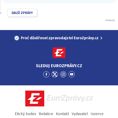
DALŠÍ ZPRÁVY
Proč důvěřovat zpravodajství EuroZprávy.cz
SLEDUJ EUROZPRÁVY.CZ
Přejít
Přejít
Přejít
Přejít
na
na
na
na
Facebook
Twitter
Instagram
YouTube
EuroZprávy.cz
Etický kodex
Redakce
Kontakt
Vydavatel
Inzerce