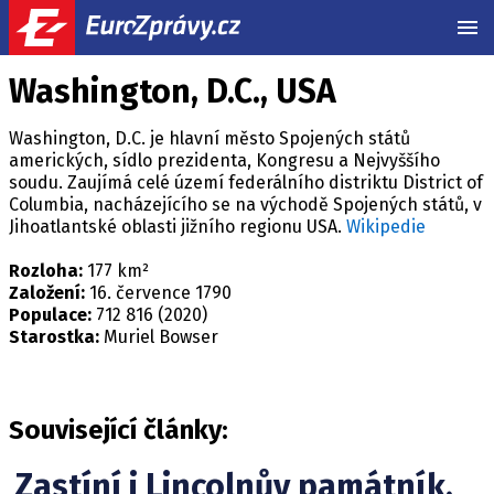
MEN
Washington, D.C., USA
Washington, D.C. je hlavní město Spojených států
amerických, sídlo prezidenta, Kongresu a Nejvyššího
soudu. Zaujímá celé území federálního distriktu District of
Columbia, nacházejícího se na východě Spojených států, v
Jihoatlantské oblasti jižního regionu USA.
Wikipedie
Rozloha:
177 km²
Založení:
16. července 1790
Populace:
712 816 (2020)
Starostka:
Muriel Bowser
Související články:
Zastíní i Lincolnův památník.