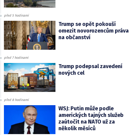
před 5 hodinami
Trump se opět pokouší
omezit novorozencům práva
na občanství
před 7 hodinami
Trump podepsal zavedení
nových cel
před 8 hodinami
WSJ: Putin může podle
amerických tajných služeb
zaútočit na NATO už za
několik měsíců