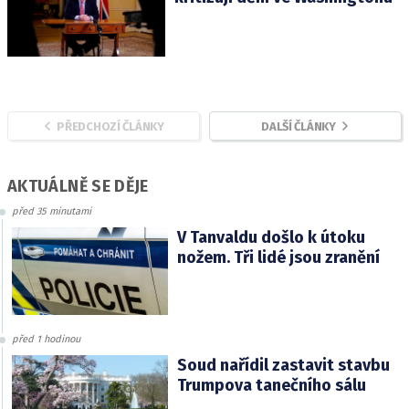
PŘEDCHOZÍ ČLÁNKY
DALŠÍ ČLÁNKY
AKTUÁLNĚ SE DĚJE
před 35 minutami
V Tanvaldu došlo k útoku
nožem. Tři lidé jsou zranění
před 1 hodinou
Soud nařídil zastavit stavbu
Trumpova tanečního sálu