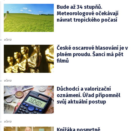
Bude až 34 stupňů.
Meteorologové očekávají
návrat tropického počasí
včera
České oscarové hlasování je v
plném proudu. Šanci má pět
filmů
včera
Důchodci a valorizační
oznámení. Úřad připomněl
svůj aktuální postup
včera
Knížáka posmrtně