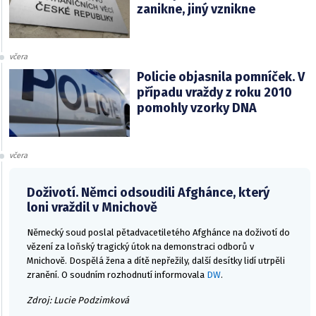
zanikne, jiný vznikne
včera
Policie objasnila pomníček. V
případu vraždy z roku 2010
pomohly vzorky DNA
včera
Doživotí. Němci odsoudili Afghánce, který
loni vraždil v Mnichově
Německý soud poslal pětadvacetiletého Afghánce na doživotí do
vězení za loňský tragický útok na demonstraci odborů v
Mnichově. Dospělá žena a dítě nepřežily, další desítky lidí utrpěli
zranění. O soudním rozhodnutí informovala
DW
.
Zdroj: Lucie Podzimková