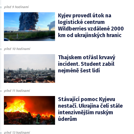
před 9 hodinami
Kyjev provedl útok na
logistické centrum
Wildberries vzdálené 2000
km od ukrajinských hranic
před 10 hodinami
Thajskem otřásl krvavý
incident. Student zabil
nejméně šest lidí
před 11 hodinami
Stávající pomoc Kyjevu
nestačí. Ukrajina čelí stále
intenzivnějším ruským
úderům
před 13 hodinami