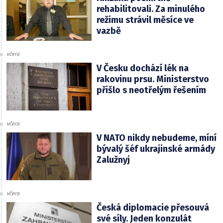
rehabilitovali. Za minulého
režimu strávil měsíce ve
vazbě
včera
V Česku dochází lék na
rakovinu prsu. Ministerstvo
přišlo s neotřelým řešením
včera
V NATO nikdy nebudeme, míní
bývalý šéf ukrajinské armády
Zalužnyj
včera
Česká diplomacie přesouvá
své síly. Jeden konzulát