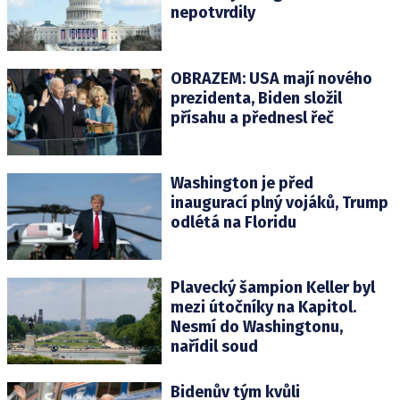
nepotvrdily
OBRAZEM: USA mají nového
prezidenta, Biden složil
přísahu a přednesl řeč
Washington je před
inaugurací plný vojáků, Trump
odlétá na Floridu
Plavecký šampion Keller byl
mezi útočníky na Kapitol.
Nesmí do Washingtonu,
nařídil soud
Bidenův tým kvůli