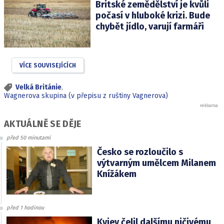
Britské zemědělství je kvůli
počasí v hluboké krizi. Bude
chybět jídlo, varují farmáři
VÍCE SOUVISEJÍCÍCH
Velká Británie
,
Wagnerova skupina (v přepisu z ruštiny Vagnerova)
AKTUÁLNĚ SE DĚJE
před 50 minutami
Česko se rozloučilo s
výtvarným umělcem Milanem
Knížákem
před 1 hodinou
Kyjev čelil dalšímu ničivému