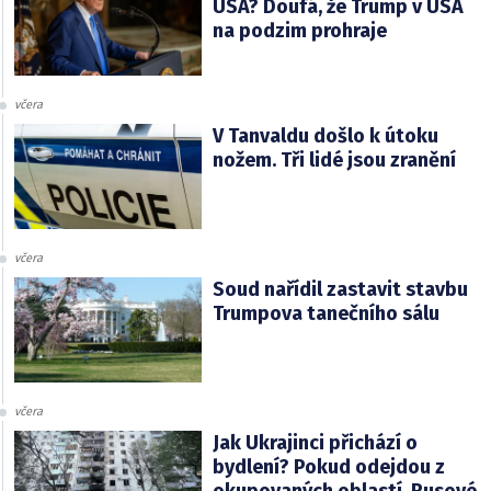
USA? Doufá, že Trump v USA
na podzim prohraje
včera
V Tanvaldu došlo k útoku
nožem. Tři lidé jsou zranění
včera
Soud nařídil zastavit stavbu
Trumpova tanečního sálu
včera
Jak Ukrajinci přichází o
bydlení? Pokud odejdou z