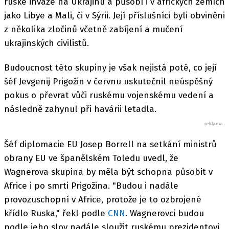
ruské invaze na Ukrajinu a působí i v afrických zemích
jako Libye a Mali, či v Sýrii. Její příslušníci byli obviněni
z několika zločinů včetně zabíjení a mučení
ukrajinských civilistů.
Budoucnost této skupiny je však nejistá poté, co její
šéf Jevgenij Prigožin v červnu uskutečnil neúspěšný
pokus o převrat vůči ruskému vojenskému vedení a
následně zahynul při havárii letadla.
Šéf diplomacie EU Josep Borrell na setkání ministrů
obrany EU ve španělském Toledu uvedl, že
Wagnerova skupina by měla být schopna působit v
Africe i po smrti Prigožina. "Budou i nadále
provozuschopní v Africe, protože je to ozbrojené
křídlo Ruska," řekl podle
CNN
. Wagnerovci budou
podle jeho slov nadále sloužit ruskému prezidentovi