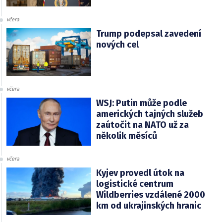
včera
Trump podepsal zavedení
nových cel
včera
WSJ: Putin může podle
amerických tajných služeb
zaútočit na NATO už za
několik měsíců
včera
Kyjev provedl útok na
logistické centrum
Wildberries vzdálené 2000
km od ukrajinských hranic