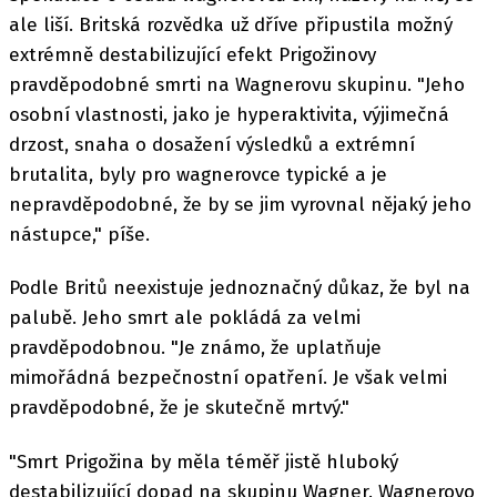
ale liší. Britská rozvědka už dříve připustila možný
extrémně destabilizující efekt Prigožinovy
pravděpodobné smrti na Wagnerovu skupinu. "Jeho
osobní vlastnosti, jako je hyperaktivita, výjimečná
drzost, snaha o dosažení výsledků a extrémní
brutalita, byly pro wagnerovce typické a je
nepravděpodobné, že by se jim vyrovnal nějaký jeho
nástupce," píše.
Podle Britů neexistuje jednoznačný důkaz, že byl na
palubě. Jeho smrt ale pokládá za velmi
pravděpodobnou. "Je známo, že uplatňuje
mimořádná bezpečnostní opatření. Je však velmi
pravděpodobné, že je skutečně mrtvý."
"Smrt Prigožina by měla téměř jistě hluboký
destabilizující dopad na skupinu Wagner. Wagnerovo