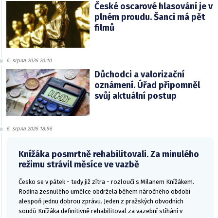
České oscarové hlasování je v
plném proudu. Šanci má pět
filmů
6. srpna 2026 20:10
Důchodci a valorizační
oznámení. Úřad připomněl
svůj aktuální postup
6. srpna 2026 18:56
Knížáka posmrtně rehabilitovali. Za minulého
režimu strávil měsíce ve vazbě
Česko se v pátek - tedy již zítra - rozloučí s Milanem Knížákem.
Rodina zesnulého umělce obdržela během náročného období
alespoň jednu dobrou zprávu. Jeden z pražských obvodních
soudů Knížáka definitivně rehabilitoval za vazební stíhání v