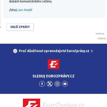
dobách komunistického režimu.
Zdroj:
Jan Hrabě
DALŠÍ ZPRÁVY
Proč důvěřovat zpravodajství EuroZprávy.cz
SLEDUJ EUROZPRÁVY.CZ
Přejít
Přejít
Přejít
Přejít
na
na
na
na
Facebook
Twitter
Instagram
YouTube
EuroZprávy.cz