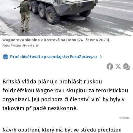
Wagnerova skupina v Rostově na Donu (24. června 2023).
Foto: Twitter @nexta_tv
Proč důvěřovat zpravodajství EuroZprávy.cz
FACEBOOK
X
ZPR
Britská vláda plánuje prohlásit ruskou
žoldnéřskou Wagnerovu skupinu za teroristickou
organizaci. Její podpora či členství v ní by byly v
takovém případě nezákonné.
Návrh opatření, který má být ve středu předložen