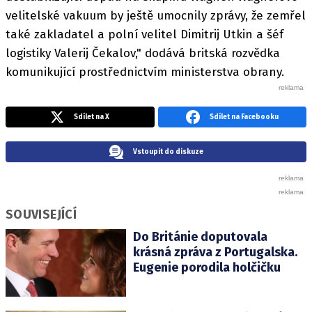
velitelské vakuum by ještě umocnily zprávy, že zemřel
také zakladatel a polní velitel Dimitrij Utkin a šéf
logistiky Valerij Čekalov," dodává britská rozvědka
komunikující prostřednictvím ministerstva obrany.
Sdílet na X
Sdílet na Facebooku
Vstoupit do diskuze
SOUVISEJÍCÍ
Do Británie doputovala
krásná zpráva z Portugalska.
Eugenie porodila holčičku