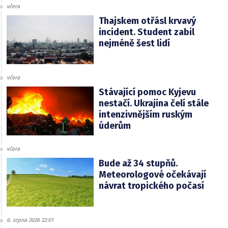
včera
Thajskem otřásl krvavý
incident. Student zabil
nejméně šest lidí
včera
Stávající pomoc Kyjevu
nestačí. Ukrajina čelí stále
intenzivnějším ruským
úderům
včera
Bude až 34 stupňů.
Meteorologové očekávají
návrat tropického počasí
6. srpna 2026 22:01