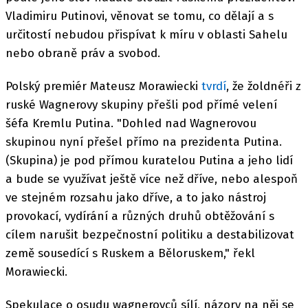
Vladimiru Putinovi, věnovat se tomu, co dělají a s
určitostí nebudou přispívat k míru v oblasti Sahelu
nebo obraně práv a svobod.
Polský premiér Mateusz Morawiecki
tvrdí
, že žoldnéři z
ruské Wagnerovy skupiny přešli pod přímé velení
šéfa Kremlu Putina. "Dohled nad Wagnerovou
skupinou nyní přešel přímo na prezidenta Putina.
(Skupina) je pod přímou kuratelou Putina a jeho lidí
a bude se využívat ještě více než dříve, nebo alespoň
ve stejném rozsahu jako dříve, a to jako nástroj
provokací, vydírání a různých druhů obtěžování s
cílem narušit bezpečnostní politiku a destabilizovat
země sousedící s Ruskem a Běloruskem," řekl
Morawiecki.
Spekulace o osudu wagnerovců sílí, názory na něj se