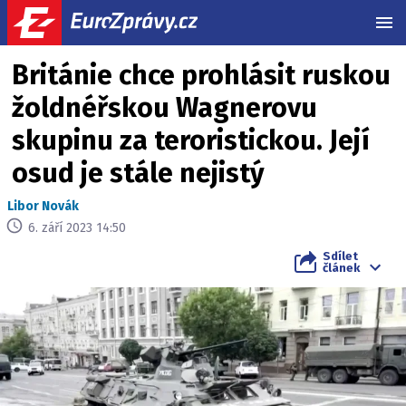
MEN
Británie chce prohlásit ruskou
žoldnéřskou Wagnerovu
skupinu za teroristickou. Její
osud je stále nejistý
Libor Novák
6. září 2023 14:50
Sdílet
článek