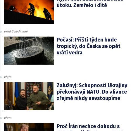
útoku. Zemřelo i dítě
před 3 hodinami
Počasí: Příští týden bude
tropický, do Česka se opět
vrátí vedra
včera
Zalužnyj: Schopnosti Ukrajiny
překonávají NATO. Do aliance
zřejmě nikdy nevstoupíme
včera
Proč Írán nechce dohodu s