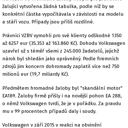
žalující vytvořena žádná tabulka, podle níž by se
konkrétní částka vypočítávala v závislosti na modelu
a stáří vozu. Případy jsou příliš rozdílné.
Právníci VZBV vymohli pro své klienty odškodné 1350
až 6257 eur (35.353 až 163.860 Kč). Dohodu Volkswagen
uzavřel už s téměř všemi z 245.000 žadatelů, jejichž
nárok byl shledán jako oprávněný. Podle firemních
zdrojů jim koncern dohromady zaplatil více než 750
milionů eur (19,7 miliardy Kč).
Předmětem hromadné žaloby byl "skandální motor"
EA189. Žaloby firmě přišly i na novější pohon EA 288,
o němž Volkswagen tvrdí, že je v pořádku. Za pravdu
mu v 99 procentech případů daly i soudy.
Volkswagen v září 2015 v reakci na obvinění