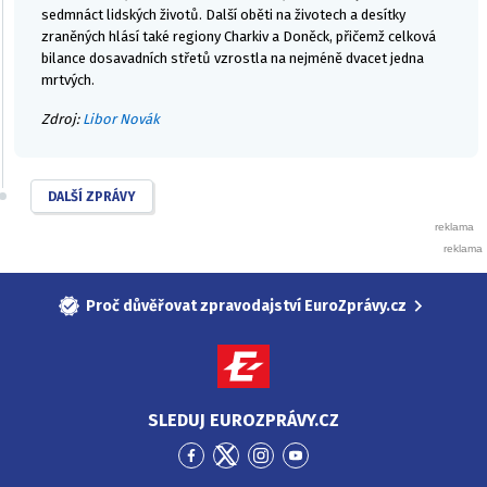
sedmnáct lidských životů. Další oběti na životech a desítky
zraněných hlásí také regiony Charkiv a Doněck, přičemž celková
bilance dosavadních střetů vzrostla na nejméně dvacet jedna
mrtvých.
Zdroj:
Libor Novák
DALŠÍ ZPRÁVY
Proč důvěřovat zpravodajství EuroZprávy.cz
SLEDUJ EUROZPRÁVY.CZ
Přejít
Přejít
Přejít
Přejít
na
na
na
na