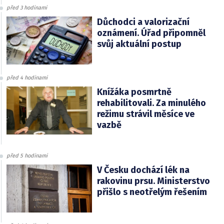
před 3 hodinami
Důchodci a valorizační
oznámení. Úřad připomněl
svůj aktuální postup
před 4 hodinami
Knížáka posmrtně
rehabilitovali. Za minulého
režimu strávil měsíce ve
vazbě
před 5 hodinami
V Česku dochází lék na
rakovinu prsu. Ministerstvo
přišlo s neotřelým řešením