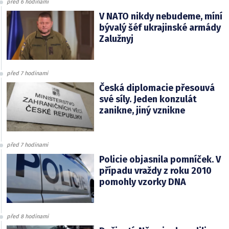
před 6 hodinami
V NATO nikdy nebudeme, míní
bývalý šéf ukrajinské armády
Zalužnyj
před 7 hodinami
Česká diplomacie přesouvá
své síly. Jeden konzulát
zanikne, jiný vznikne
před 7 hodinami
Policie objasnila pomníček. V
případu vraždy z roku 2010
pomohly vzorky DNA
před 8 hodinami