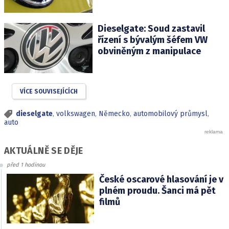
Dieselgate: Soud zastavil
řízení s bývalým šéfem VW
obviněným z manipulace
VÍCE SOUVISEJÍCÍCH
dieselgate
,
volkswagen
,
Německo
,
automobilový průmysl
,
auto
AKTUÁLNĚ SE DĚJE
před 1 hodinou
České oscarové hlasování je v
plném proudu. Šanci má pět
filmů