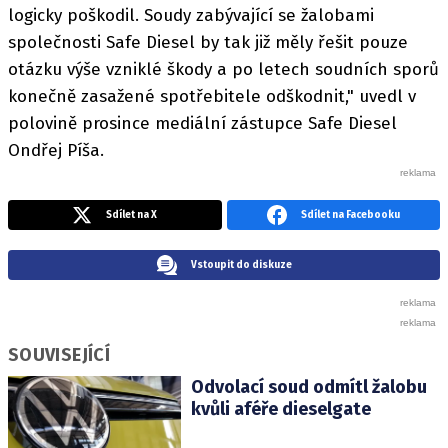
logicky poškodil. Soudy zabývající se žalobami
společnosti Safe Diesel by tak již měly řešit pouze
otázku výše vzniklé škody a po letech soudních sporů
konečně zasažené spotřebitele odškodnit," uvedl v
polovině prosince mediální zástupce Safe Diesel
Ondřej Píša.
Sdílet na X
Sdílet na Facebooku
Vstoupit do diskuze
SOUVISEJÍCÍ
Odvolací soud odmítl žalobu
kvůli aféře dieselgate