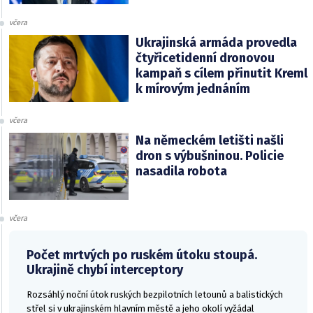
včera
Ukrajinská armáda provedla
čtyřicetidenní dronovou
kampaň s cílem přinutit Kreml
k mírovým jednáním
včera
Na německém letišti našli
dron s výbušninou. Policie
nasadila robota
včera
Počet mrtvých po ruském útoku stoupá.
Ukrajině chybí interceptory
Rozsáhlý noční útok ruských bezpilotních letounů a balistických
střel si v ukrajinském hlavním městě a jeho okolí vyžádal