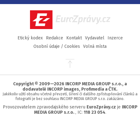
Facebook
Twitter
Instagram
YouTube
EuroZprávy.cz
Etický kodex
Redakce
Kontakt
Vydavatel
Inzerce
Osobní údaje / Cookies
Volná místa
Přejít
na
začátek
stránky
Copyright © 2009—2026 INCORP MEDIA GROUP s.r.o., a
dodavatelé INCORP images, Profimedia a ČTK.
Jakékoliv užití obsahu včetně převzetí, šíření či dalšího zpřístupňování článků a
fotografií je bez souhlasu INCORP MEDIA GROUP s.r.o. zakázáno.
Provozovatelem zpravodajského serveru
EuroZprávy.cz
je
INCORP
MEDIA GROUP s.r.o.
, IC:
118 23 054
.