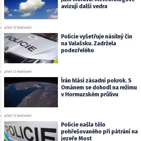
avizují další vedra
před 12 hodinami
Policie vyšetřuje násilný čin
na Valašsku. Zadržela
podezřelého
před 12 hodinami
Írán hlásí zásadní pokrok. S
Ománem se dohodl na režimu
v Hormuzském průlivu
před 13 hodinami
Policie našla tělo
pohřešovaného při pátrání na
jezeře Most