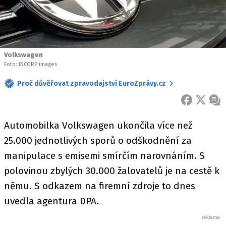
Volkswagen
Foto: INCORP images
Proč důvěřovat zpravodajství EuroZprávy.cz
FACEBOOK
X
ZPR
Automobilka Volkswagen ukončila více než
25.000 jednotlivých sporů o odškodnění za
manipulace s emisemi smírčím narovnáním. S
polovinou zbylých 30.000 žalovatelů je na cestě k
němu. S odkazem na firemní zdroje to dnes
uvedla agentura DPA.