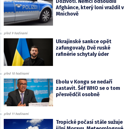
Doživotí. Němci odsoudili
Afghánce, který loni vraždil v
Mnichově
před 9 hodinami
Ukrajinské sankce opět
zafungovaly. Dvě ruské
rafinérie schytaly úder
před 10 hodinami
Ebolu v Kongu se nedaří
zastavit. Šéf WHO se o tom
přesvědčil osobně
před 11 hodinami
Tropické počasí stále sužuje
jižní Moravu. Meteorologové