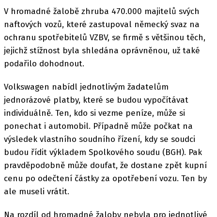
V hromadné žalobě zhruba 470.000 majitelů svých
naftových vozů, které zastupoval německý svaz na
ochranu spotřebitelů VZBV, se firmě s většinou těch,
jejichž stížnost byla shledána oprávněnou, už také
podařilo dohodnout.
Volkswagen nabídl jednotlivým žadatelům
jednorázové platby, které se budou vypočítávat
individuálně. Ten, kdo si vezme peníze, může si
ponechat i automobil. Případně může počkat na
výsledek vlastního soudního řízení, kdy se soudci
budou řídit výkladem Spolkového soudu (BGH). Pak
pravděpodobně může doufat, že dostane zpět kupní
cenu po odečtení částky za opotřebení vozu. Ten by
ale museli vrátit.
Na rozdíl od hromadné žaloby nebyla pro jednotlivé