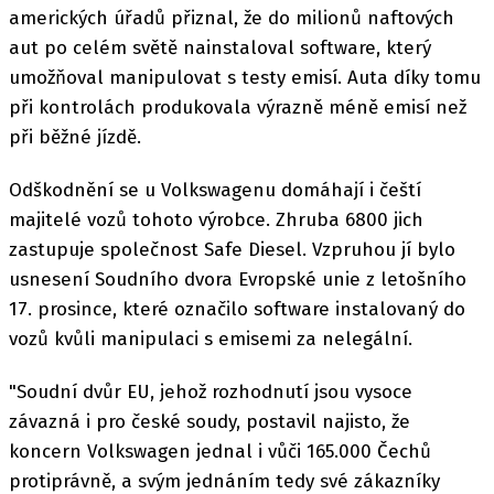
amerických úřadů přiznal, že do milionů naftových
aut po celém světě nainstaloval software, který
umožňoval manipulovat s testy emisí. Auta díky tomu
při kontrolách produkovala výrazně méně emisí než
při běžné jízdě.
Odškodnění se u Volkswagenu domáhají i čeští
majitelé vozů tohoto výrobce. Zhruba 6800 jich
zastupuje společnost Safe Diesel. Vzpruhou jí bylo
usnesení Soudního dvora Evropské unie z letošního
17. prosince, které označilo software instalovaný do
vozů kvůli manipulaci s emisemi za nelegální.
"Soudní dvůr EU, jehož rozhodnutí jsou vysoce
závazná i pro české soudy, postavil najisto, že
koncern Volkswagen jednal i vůči 165.000 Čechů
protiprávně, a svým jednáním tedy své zákazníky