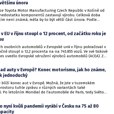
výzkum.
většinu února
ce Toyota Motor Manufacturing Czech Republic v Kolíně od
i nedostatku komponentů zastavují výrobu. Celková doba
tím není známá, měla by to být větší část února. Podle
utomobilky Tomáše Paroubka je důvodem výpadek
pro českého dodavatele způsobený epidemií covidu v Číně
 v EU v říjnu stoupl o 12 procent, od začátku roku je
ňského roku.
su
ch osobních automobilů v Evropské unii v říjnu pokračoval v
očně stoupl o 12,2 procenta na na 745.855 vozů. Ve své tiskové
nes uvedlo Evropské sdružení výrobců automobilů (ACEA). Za
t měsíců ale prodej meziročně klesl o 8,1 procenta na 7,53
.
ad auty v Evropě? Konec motorismu, jak ho známe,
k jednoduchý
e blíží konec aut v Evropě. Možná, že jste v tuzemském
rostoru tuhle zprávu v různých variantách také
. Po letošním Mondial de l'automobile de Paris, tedy Světové
mobilů v Paříži, se tohle poselství tak nějak rozletělo
ormačním světem. Podle některých komentářů totiž byla
 nyní kvůli pandemii vyrábí v Česku na 75 až 80
osledních výdobytků automobilového segmentu po čtyřech
 a potíží, způsobených hlavně koronavirovými restrikcemi,
apacity