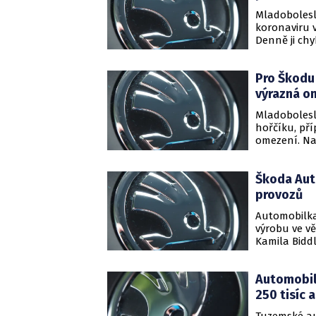
„tragická“ 
Mladobolesl
koronaviru v
Denně ji ch
představens
Pro Škodu
výrazná o
Mladobolesl
hořčíku, př
omezení. Na 
Produkce ho
úrovně, upoz
Škoda Aut
provozů
Automobilka
výrobu ve v
Kamila Biddl
v palubní el
Automobilk
250 tisíc 