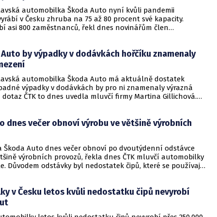
a jasně ukázala „absolutní úpadek evropského motorismu“.
avská automobilka Škoda Auto nyní kvůli pandemii
yrábí v Česku zhruba na 75 až 80 procent své kapacity.
ybí asi 800 zaměstnanců, řekl dnes novinářům člen
tva Škody Auto Michael Oeljeklaus.
 Auto by výpadky v dodávkách hořčíku znamenaly
mezení
avská automobilka Škoda Auto má aktuálně dostatek
ípadné výpadky v dodávkách by pro ni znamenaly výrazná
dotaz ČTK to dnes uvedla mluvčí firmy Martina Gillichová.
řčíku v Číně je nyní zhruba na 50 procentech obvyklé
orňují zdroje z odvětví.
o dnes večer obnoví výrobu ve většině výrobních
 Škoda Auto dnes večer obnoví po dvoutýdenní odstávce
ětšině výrobních provozů, řekla dnes ČTK mluvčí automobilky
e. Důvodem odstávky byl nedostatek čipů, které se používají
ektronice.
y v Česku letos kvůli nedostatku čipů nevyrobí
aut