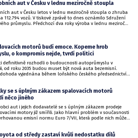
bních aut v Česku v lednu meziročně stoupla
atný nápad. Mezitím se odhalily i další závislosti vyspělého
dobných „dodavatelích“, i když zatím ne se skutečnými
ních aut v Česku letos v lednu meziročně stoupla o zhruba
 aktivitami. A to ať už u léků, čipů nebo potřebných
a 112.794 vozů. V tiskové zprávě to dnes oznámilo Sdružení
 vojenské munice. Jenže, jak se zdá, zatím jsme se z toho
ého průmyslu. Předchozí dva roky výroba v lednu meziročně
li.
větší podíl, více než 60 procent, měla na celkové výrobě česká
a Škoda Auto.
lovacích motorů budí emoce. Kopeme hrob
lu, o kompromis nejde, tvrdí politici
i definitivně rozhodli o budoucnosti autoprůmyslu v
ii, od roku 2035 budou muset být nová auta bezemisní.
a dohoda vyjednána během loňského českého předsednictví,
ci dávají hlasitě najevo svůj nesouhlas.
ky se s úplným zákazem spalovacích motorů
adí něco jiného
obci aut i jejich dodavatelé se s úplným zákazem prodeje
ovacími motory již smířili. Jako hlavní problém v současnosti
avrhovanou emisní normu Euro 7/VII, která podle nich může
roces elektrifikace vozidel zásadním způsobem
t. Mohlo by jít například o předčasné vyřazování vozů
oyota od středy zastaví kvůli nedostatku dílů
ších kategorií z trhu nebo přesměrování omezených zdrojů