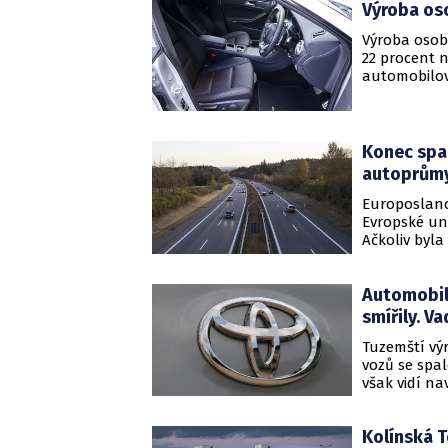
Výroba oso
byl hodně šp
světa na po
Výroba osob
válečnickými
22 procent n
součástek do
automobilov
moc nepouči
klesala. Nej
automobilk
Konec spa
autoprůmys
Europoslanc
Evropské un
Ačkoliv byl
mnozí politi
Automobil
smířily. V
Tuzemští výr
vozů se spal
však vidí n
nastavený p
zkomplikova
Kolínská T
zejména niž