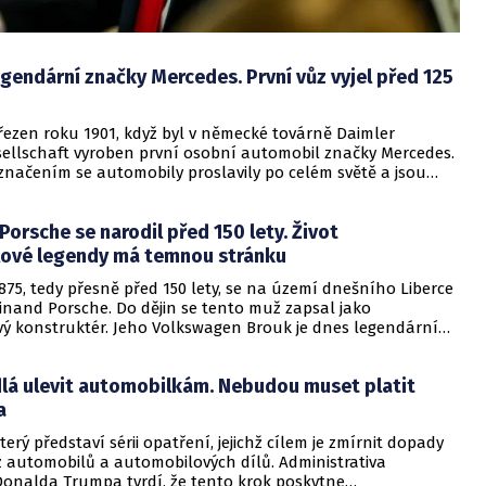
egendární značky Mercedes. První vůz vyjel před 125
březen roku 1901, když byl v německé továrně Daimler
ellschaft vyroben první osobní automobil značky Mercedes.
značením se automobily proslavily po celém světě a jsou
nes. Jaká je historie těchto vozů? A po kom byly
y?
Porsche se narodil před 150 lety. Život
ové legendy má temnou stránku
1875, tedy přesně před 150 lety, se na území dnešního Liberce
inand Porsche. Do dějin se tento muž zapsal jako
ý konstruktér. Jeho Volkswagen Brouk je dnes legendárním
bou elektromobilů předběhl svou dobu. Pověst mu ovšem
olupráce s nacisty.
lá ulevit automobilkám. Nebudou muset platit
a
terý představí sérii opatření, jejichž cílem je zmírnit dopady
z automobilů a automobilových dílů. Administrativa
Donalda Trumpa tvrdí, že tento krok poskytne