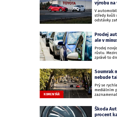
na vývoj a 
výrobu na 
V automobil
středy kvůl
odstávky za
mluvčího a
subdodávek 
Prodej aut
na konci lo
ale v minu
Prodej nový
růstu. Mezir
zprávě to d
prvních dese
milionu vozů
Soumrak n
nebude ta
Prý se rychl
mediálním p
zaznamenali
KOMENTÁŘ
výstavě auto
domácím inf
Škoda Auto
přehlídka p
letech útrap
procent k