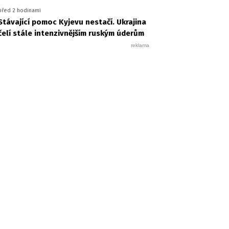
před 2 hodinami
Stávající pomoc Kyjevu nestačí. Ukrajina
čelí stále intenzivnějším ruským úderům