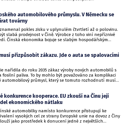
m více času k přesunu výroby do Spojených států.
opského automobilového průmyslu. V Německu se
írat továrny
znamenal pokles zisku v uplynulém čtvrtletí až o polovinu.
ýt slabá prodejnost v Číně. Výrobce z toho viní nepříznivé
ředí. Čínská ekonomika bojuje se slabým hospodářským
 se odráží i na firmách, které se zemí obchodují. Německé
v Číně čelí větší konkurenci ze strany tamních automobilek.
musí přizpůsobit zákazu. Jde o auta se spalovacími
ie nařídila do roku 2035 zákaz výroby nových automobilů s
fosilní paliva. To by mohlo být považováno za komplikaci
ý automobilový průmysl, který se tomuto rozhodnutí musí
é konkurence kooperace. EU zkouší na Čínu její
odel ekonomického nátlaku
čínské automobilky namísto konkurence přistupují ke
Uvalení vysokých cel ze strany Evropské unie na dovoz z Číny
louží jako prostředek k donucení jedné z největších
ta, aby tamní výrobci automobilů přišli přímo do Evropy.