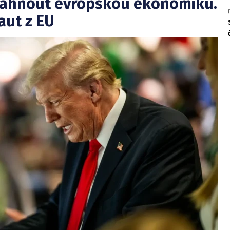
sáhnout evropskou ekonomiku.
aut z EU