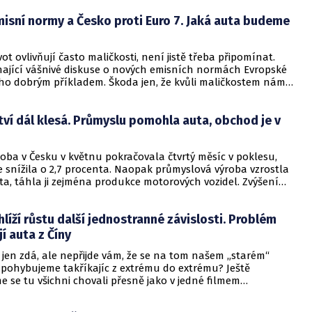
namné evropské automobilky už oznámily brzké sloučení s
isní normy a Česko proti Euro 7. Jaká auta budeme
nkurenty.
vot ovlivňují často maličkosti, není jistě třeba připomínat.
hající vášnivé diskuse o nových emisních normách Evropské
oho dobrým příkladem. Škoda jen, že kvůli maličkostem nám
bytečně protékají ty „velké“ a „důležité“ skutečnosti.
o totiž jeden velmi známý „kus“: Mnoho povyku (možná) pro
ví dál klesá. Průmyslu pomohla auta, obchod je v
ůležitá otázka, která může člověka napadnout je, zda je
jaké to množství určitých látek z výfukových plynů motorů
ných souvislostech důležitější než (nadneseně) čistší a
oba v Česku v květnu pokračovala čtvrtý měsíc v poklesu,
zduší na planetě Zemi?
 snížila o 2,7 procenta. Naopak průmyslová výroba vzrostla
ta, táhla ji zejména produkce motorových vozidel. Zvýšení
 společně se snížením schodku obchodu s ropou a plynem
anci zahraničního obchodu, která v květnu skončila v
hlíží růstu další jednostranné závislosti. Problém
,8 miliardy korun, v kladných hodnotách je od počátku roku.
 údajů, které dnes zveřejnil Český statistický úřad (ČSÚ).
í auta z Číny
jen zdá, ale nepřijde vám, že se na tom našem „starém“
 pohybujeme takříkajíc z extrému do extrému? Ještě
 se tu všichni chovali přesně jako v jedné filmem
písni: „Kupovat potřebné energetické komodity z jednoho
levně? Nevadí!“ Jenže ruská agrese na Ukrajině ukázala, že to