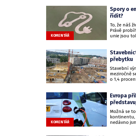
Některé výz
Spory o em
čínskými ko
řídit?
To, že náš ži
Právě probí
unie jsou t
KOMENTÁŘ
mezi prsty z
Připomíná t
Stavebnict
nic. Hodně d
skutečně ně
přebytku
ve všech mož
Stavební výr
zdravější ov
meziročně se
o 1,4 procen
exportu aut
pomohlo bil
Evropa při
přebytku 11
Vyplývá to z
představuj
Možná se to 
kontinentu,
nedávno jsme
KOMENTÁŘ
proslavené 
zdroje, ale 