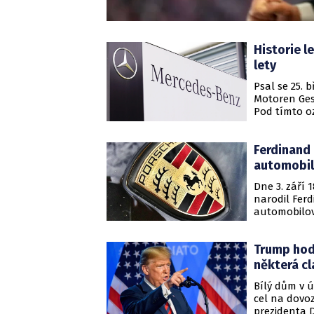
Historie l
lety
Psal se 25. 
Motoren Ges
Pod tímto o
oblíbené dod
pojmenován
Ferdinand 
automobil
Dne 3. září 
narodil Ferd
automobilov
autem, výro
kazí jeho sp
Trump hod
některá cl
Bílý dům v ú
cel na dovo
prezidenta 