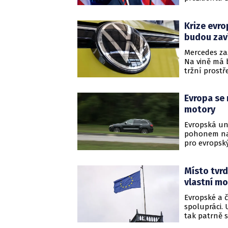
automobilká
Krize evr
budou zav
Mercedes za
Na vině má b
tržní prost
růstem, a to
továrny tak 
Evropa se 
motory
Evropská un
pohonem na 
pro evropsk
přizpůsobit.
Místo tvrd
vlastní m
Evropské a 
spolupráci. 
tak patrně s
ekonomik svě