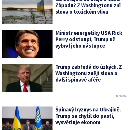
Západu? Z Washingtonu zní
slova o toxickém vlivu
Ministr energetiky USA Rick
Perry odstoupí, Trump už
vybral jeho nástupce
Trump zabředá do úzkých. Z
Washingtonu znějí slova o
další špinavé aféře
Špinavý byznys na Ukrajině.
Trump se chytil do pasti,
vysvětluje ekonom