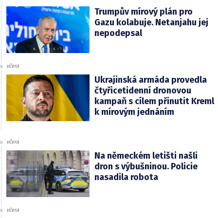
Trumpův mírový plán pro
Gazu kolabuje. Netanjahu jej
nepodepsal
včera
Ukrajinská armáda provedla
čtyřicetidenní dronovou
kampaň s cílem přinutit Kreml
k mírovým jednáním
včera
Na německém letišti našli
dron s výbušninou. Policie
nasadila robota
včera