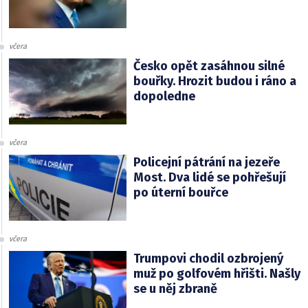
včera
Česko opět zasáhnou silné
bouřky. Hrozit budou i ráno a
dopoledne
včera
Policejní pátrání na jezeře
Most. Dva lidé se pohřešují
po úterní bouřce
včera
Trumpovi chodil ozbrojený
muž po golfovém hřišti. Našly
se u něj zbraně