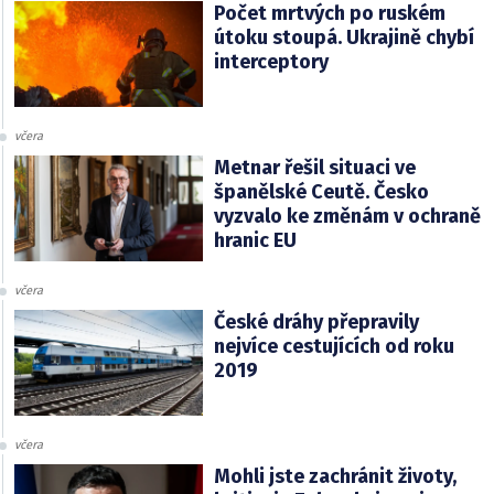
Počet mrtvých po ruském
útoku stoupá. Ukrajině chybí
interceptory
včera
Metnar řešil situaci ve
španělské Ceutě. Česko
vyzvalo ke změnám v ochraně
hranic EU
včera
České dráhy přepravily
nejvíce cestujících od roku
2019
včera
Mohli jste zachránit životy,