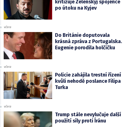
kritizuje Zelenskyj spojence
po útoku na Kyjev
včera
Do Británie doputovala
krásná zpráva z Portugalska.
Eugenie porodila holčičku
včera
Policie zahájila trestní řízení
kvůli nehodě poslance Filipa
Turka
včera
Trump stále nevylučuje další
použití síly proti Íránu