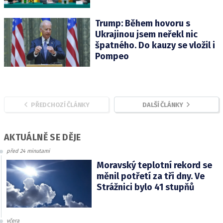
Trump: Během hovoru s
Ukrajinou jsem neřekl nic
špatného. Do kauzy se vložil i
Pompeo
PŘEDCHOZÍ ČLÁNKY
DALŠÍ ČLÁNKY
AKTUÁLNĚ SE DĚJE
před 24 minutami
Moravský teplotní rekord se
měnil potřetí za tři dny. Ve
Strážnici bylo 41 stupňů
včera