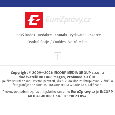
na
na
na
na
Facebook
Twitter
Instagram
YouTube
EuroZprávy.cz
Etický kodex
Redakce
Kontakt
Vydavatel
Inzerce
Osobní údaje / Cookies
Volná místa
Přejít
na
začátek
stránky
Copyright © 2009—2026 INCORP MEDIA GROUP s.r.o., a
dodavatelé INCORP images, Profimedia a ČTK.
Jakékoliv užití obsahu včetně převzetí, šíření či dalšího zpřístupňování článků a
fotografií je bez souhlasu INCORP MEDIA GROUP s.r.o. zakázáno.
Provozovatelem zpravodajského serveru
EuroZprávy.cz
je
INCORP
MEDIA GROUP s.r.o.
, IC:
118 23 054
.