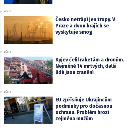
včera
Česko netrápí jen tropy. V
Praze a dvou krajích se
vyskytuje smog
včera
Kyjev čelil raketám a dronům.
Nejméně 14 mrtvých, další
lidé jsou zranění
včera
EU zpřísňuje Ukrajincům
podmínky pro dočasnou
ochranu. Problém hrozí
zejména mužům