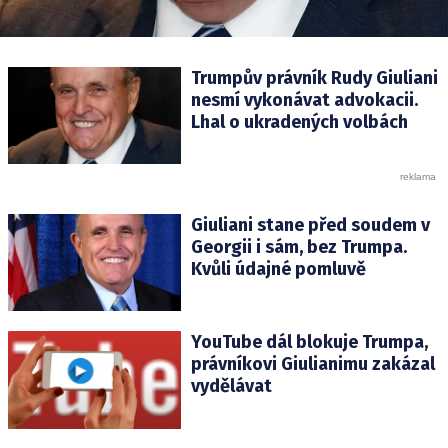
Trumpův právník Rudy Giuliani
nesmí vykonávat advokacii.
Lhal o ukradených volbách
Giuliani stane před soudem v
Georgii i sám, bez Trumpa.
Kvůli údajné pomluvě
YouTube dál blokuje Trumpa,
právníkovi Giulianimu zakázal
vydělávat