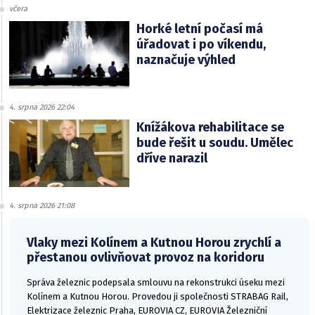
včera
Horké letní počasí má
úřadovat i po víkendu,
naznačuje výhled
4. srpna 2026 22:04
Knížákova rehabilitace se
bude řešit u soudu. Umělec
dříve narazil
4. srpna 2026 21:08
Vlaky mezi Kolínem a Kutnou Horou zrychlí a
přestanou ovlivňovat provoz na koridoru
Správa železnic podepsala smlouvu na rekonstrukci úseku mezi
Kolínem a Kutnou Horou. Provedou ji společnosti STRABAG Rail,
Elektrizace železnic Praha, EUROVIA CZ, EUROVIA Železniční