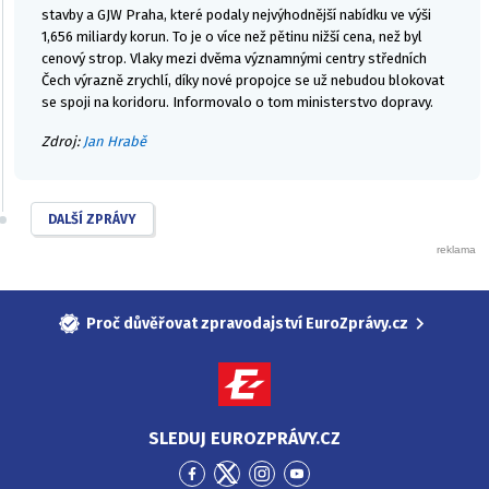
stavby a GJW Praha, které podaly nejvýhodnější nabídku ve výši
1,656 miliardy korun. To je o více než pětinu nižší cena, než byl
cenový strop. Vlaky mezi dvěma významnými centry středních
Čech výrazně zrychlí, díky nové propojce se už nebudou blokovat
se spoji na koridoru. Informovalo o tom ministerstvo dopravy.
Zdroj:
Jan Hrabě
DALŠÍ ZPRÁVY
Proč důvěřovat zpravodajství EuroZprávy.cz
SLEDUJ EUROZPRÁVY.CZ
Přejít
Přejít
Přejít
Přejít