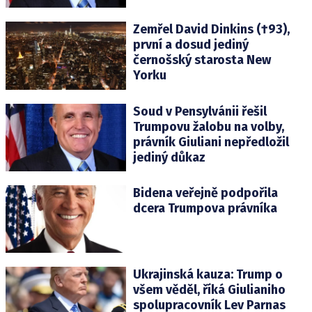
Zemřel David Dinkins (†93),
první a dosud jediný
černošský starosta New
Yorku
Soud v Pensylvánii řešil
Trumpovu žalobu na volby,
právník Giuliani nepředložil
jediný důkaz
Bidena veřejně podpořila
dcera Trumpova právníka
Ukrajinská kauza: Trump o
všem věděl, říká Giulianiho
spolupracovník Lev Parnas