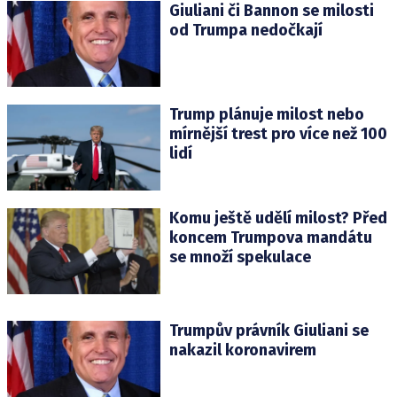
Giuliani či Bannon se milosti
od Trumpa nedočkají
Trump plánuje milost nebo
mírnější trest pro více než 100
lidí
Komu ještě udělí milost? Před
koncem Trumpova mandátu
se množí spekulace
Trumpův právník Giuliani se
nakazil koronavirem