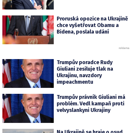
Proruská opozice na Ukrajině
chce vyšetřovat Obamu a
Bidena, poslala udání
Trumpův poradce Rudy
Giuliani zesiluje tlak na
Ukrajinu, navzdory
impeachmentu
Trumpův právník Giuliani má
problém. Vedl kampaň proti
velvyslankyni Ukrajiny
Na Ukrajině se hraje o osud