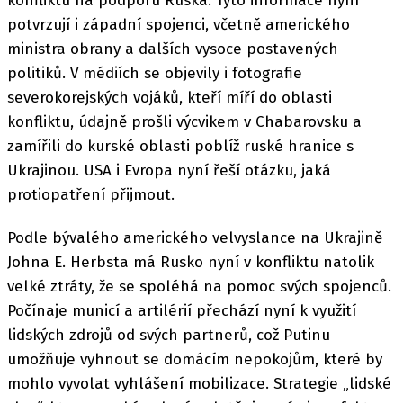
konfliktu na podporu Ruska. Tyto informace nyní
potvrzují i západní spojenci, včetně amerického
ministra obrany a dalších vysoce postavených
politiků. V médiích se objevily i fotografie
severokorejských vojáků, kteří míří do oblasti
konfliktu, údajně prošli výcvikem v Chabarovsku a
zamířili do kurské oblasti poblíž ruské hranice s
Ukrajinou. USA i Evropa nyní řeší otázku, jaká
protiopatření přijmout.
Podle bývalého amerického velvyslance na Ukrajině
Johna E. Herbsta má Rusko nyní v konfliktu natolik
velké ztráty, že se spoléhá na pomoc svých spojenců.
Počínaje municí a artilérií přechází nyní k využití
lidských zdrojů od svých partnerů, což Putinu
umožňuje vyhnout se domácím nepokojům, které by
mohlo vyvolat vyhlášení mobilizace. Strategie „lidské