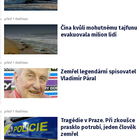
před 1 hodinou
Čína kvůli mohutnému tajfunu
evakuovala milion lidí
před 1 hodinou
Zemřel legendární spisovatel
Vladimír Páral
před 1 hodinou
Tragédie v Praze. Při zkoušce
prasklo potrubí, jeden člověk
zemřel