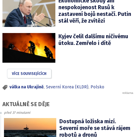
Ekonomické škody ani
nespokojenost Rusů k
zastavení bojů nestačí. Putin
stál věří, že zvítězí
Kyjev čelil dalšímu ničivému
útoku. Zemřelo i dítě
VÍCE SOUVISEJÍCÍCH
válka na Ukrajině
,
Severní Korea (KLDR)
,
Polsko
AKTUÁLNĚ SE DĚJE
před 37 minutami
Dostupná ložiska mizí.
Severní moře se stává rájem
robotů a dronů