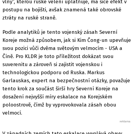
vlny“, kterou ruské velení uplatňuje, má sice efekt v
postupu na bojišti, avšak znamená také obrovské
ztráty na ruské straně.
Podle analytiků je tento vojenský zásah Severní
Koreje možná způsobem, jak si Kim Čong-un upevňuje
svou pozici vůči dvěma světovým velmocím - USA a
Číně. Pro KLDR je toto příležitost dokázat svou
suverenitu a zároveň si zajistit vojenskou i
technologickou podporu od Ruska. Markus
Garlauskas, expert na bezpečnostní otázky, považuje
tento krok za součást širší hry Severní Koreje na
dosažení nejvyšší míry eskalace na Korejském
poloostrově, čímž by vyprovokovala zásah obou
velmocí.
V západních zemích tato eskalace vyvolává obavy.