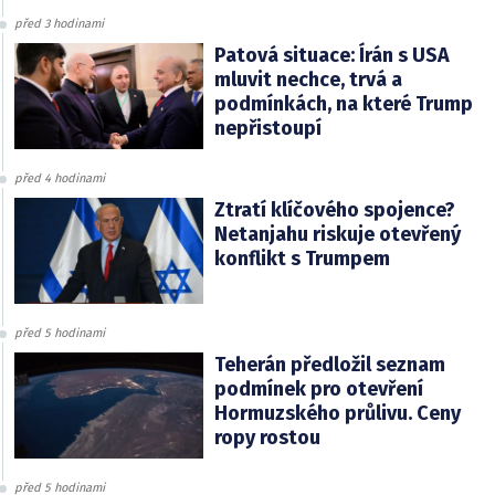
před 3 hodinami
Patová situace: Írán s USA
mluvit nechce, trvá a
podmínkách, na které Trump
nepřistoupí
před 4 hodinami
Ztratí klíčového spojence?
Netanjahu riskuje otevřený
konflikt s Trumpem
před 5 hodinami
Teherán předložil seznam
podmínek pro otevření
Hormuzského průlivu. Ceny
ropy rostou
před 5 hodinami