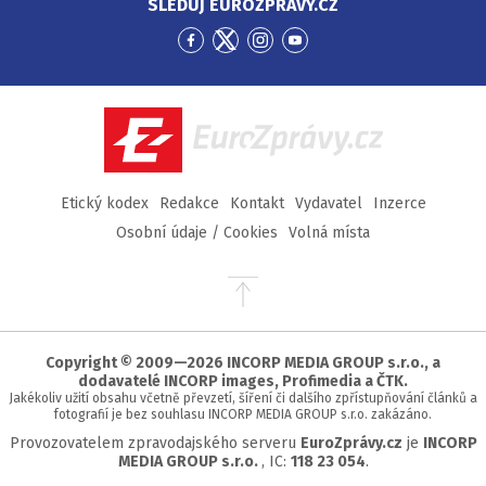
SLEDUJ EUROZPRÁVY.CZ
Přejít
Přejít
Přejít
Přejít
na
na
na
na
Facebook
Twitter
Instagram
YouTube
EuroZprávy.cz
Etický kodex
Redakce
Kontakt
Vydavatel
Inzerce
Osobní údaje / Cookies
Volná místa
Přejít
na
začátek
stránky
Copyright © 2009—2026 INCORP MEDIA GROUP s.r.o., a
dodavatelé INCORP images, Profimedia a ČTK.
Jakékoliv užití obsahu včetně převzetí, šíření či dalšího zpřístupňování článků a
fotografií je bez souhlasu INCORP MEDIA GROUP s.r.o. zakázáno.
Provozovatelem zpravodajského serveru
EuroZprávy.cz
je
INCORP
MEDIA GROUP s.r.o.
, IC:
118 23 054
.