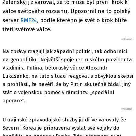
Zelenskyj již varoval, že to může být první krok k
válce světového rozsahu. Upozornil na to polský
server
RMF24
, podle kterého je svět o krok blíže
třetí světové válce.
Na zprávy reagují jak západní politici, tak odborníci
na geopolitiku. Největší spojenec ruského prezidenta
Vladimira Putina, běloruský vůdce Alexandr
Lukašenko, na tuto situaci reagoval s obvyklou skepsí
a prohlásil, že nevěří, že by Putin skutečně žádal jiný
stát o vojenskou pomoc v rámci tzv. „speciální
operace“.
Ukrajinské zpravodajské služby již dříve varovaly, že
Severní Korea je připravena vyslat své vojáky do