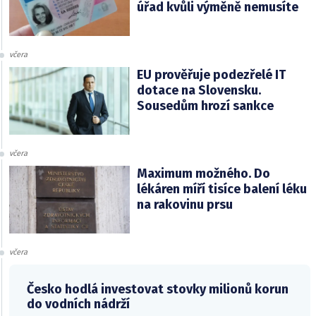
úřad kvůli výměně nemusíte
včera
EU prověřuje podezřelé IT
dotace na Slovensku.
Sousedům hrozí sankce
včera
Maximum možného. Do
lékáren míří tisíce balení léku
na rakovinu prsu
včera
Česko hodlá investovat stovky milionů korun
do vodních nádrží