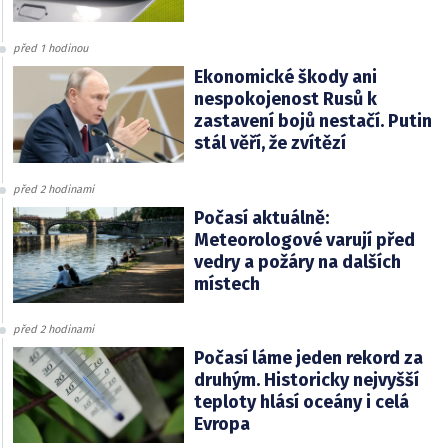
před 1 hodinou
Ekonomické škody ani
nespokojenost Rusů k
zastavení bojů nestačí. Putin
stál věří, že zvítězí
před 2 hodinami
Počasí aktuálně:
Meteorologové varují před
vedry a požáry na dalších
místech
před 2 hodinami
Počasí láme jeden rekord za
druhým. Historicky nejvyšší
teploty hlásí oceány i celá
Evropa