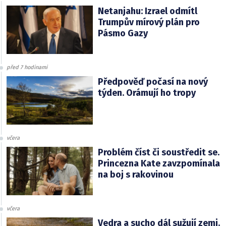
Netanjahu: Izrael odmítl
Trumpův mírový plán pro
Pásmo Gazy
před 7 hodinami
Předpověď počasí na nový
týden. Orámují ho tropy
včera
Problém číst či soustředit se.
Princezna Kate zavzpomínala
na boj s rakovinou
včera
Vedra a sucho dál sužují zemi.