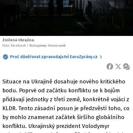
Zničená Ukrajina.
Foto: Facebook / Володимир Зеленський
Proč důvěřovat zpravodajství EuroZprávy.cz
FACEBOOK
X
ZPR
Situace na Ukrajině dosahuje nového kritického
bodu. Poprvé od začátku konfliktu se k bojům
přidávají jednotky z třetí země, konkrétně vojáci z
KLDR. Tento zásadní posun je předzvěstí toho, co
by mohlo znamenat začátek širšího globálního
konfliktu. Ukrajinský prezident Volodymyr