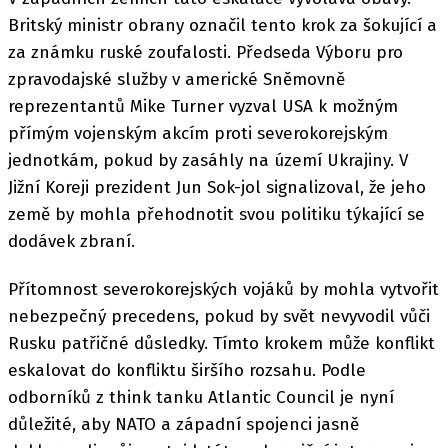
Britský ministr obrany označil tento krok za šokující a
za známku ruské zoufalosti. Předseda Výboru pro
zpravodajské služby v americké Sněmovně
reprezentantů Mike Turner vyzval USA k možným
přímým vojenským akcím proti severokorejským
jednotkám, pokud by zasáhly na území Ukrajiny. V
Jižní Koreji prezident Jun Sok-jol signalizoval, že jeho
země by mohla přehodnotit svou politiku týkající se
dodávek zbraní.
Přítomnost severokorejských vojáků by mohla vytvořit
nebezpečný precedens, pokud by svět nevyvodil vůči
Rusku patřičné důsledky. Tímto krokem může konflikt
eskalovat do konfliktu širšího rozsahu. Podle
odborníků z think tanku Atlantic Council je nyní
důležité, aby NATO a západní spojenci jasně