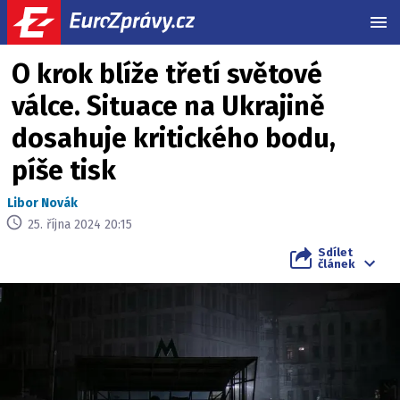
MEN
O krok blíže třetí světové
válce. Situace na Ukrajině
dosahuje kritického bodu,
píše tisk
Libor Novák
25. října 2024 20:15
Sdílet
článek