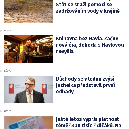
Stát se snaží pomoci se
zadržováním vody v krajině
včera
Knihovna bez Havla. Začne
nová éra, dohoda s Havlovou
nevyšla
včera
Důchody se v lednu zvýší.
Juchelka představil první
odhady
včera
Ještě letos vyprší platnost
téměř 300 tisíc řidičáků. Na