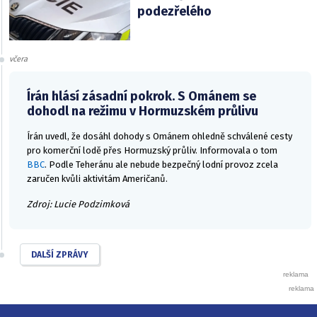
podezřelého
včera
Írán hlásí zásadní pokrok. S Ománem se
dohodl na režimu v Hormuzském průlivu
Írán uvedl, že dosáhl dohody s Ománem ohledně schválené cesty
pro komerční lodě přes Hormuzský průliv. Informovala o tom
BBC
. Podle Teheránu ale nebude bezpečný lodní provoz zcela
zaručen kvůli aktivitám Američanů.
Zdroj: Lucie Podzimková
DALŠÍ ZPRÁVY