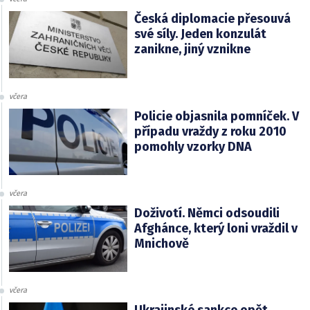
Česká diplomacie přesouvá
své síly. Jeden konzulát
zanikne, jiný vznikne
včera
Policie objasnila pomníček. V
případu vraždy z roku 2010
pomohly vzorky DNA
včera
Doživotí. Němci odsoudili
Afghánce, který loni vraždil v
Mnichově
včera
Ukrajinské sankce opět