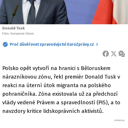
Donald Tusk
Foto: European Union
Proč důvěřovat zpravodajství EuroZprávy.cz
FACEBOOK
X
ZPR
Polsko opět vytvoří na hranici s Běloruskem
nárazníkovou zónu, řekl premiér Donald Tusk v
reakci na úterní útok migranta na polského
pohraničníka. Zóna existovala už za předchozí
vlády vedené Právem a spravedlností (PiS), a to
navzdory kritice lidskoprávních aktivistů.