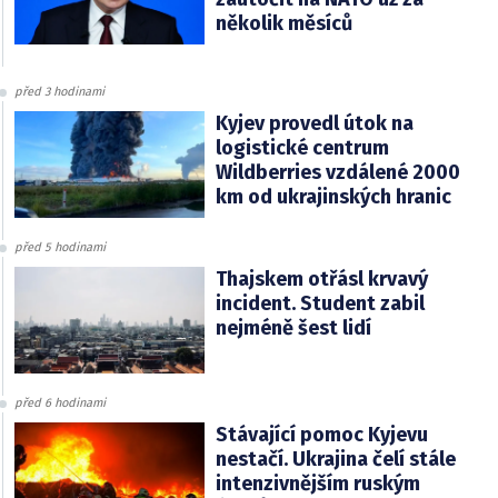
několik měsíců
před 3 hodinami
Kyjev provedl útok na
logistické centrum
Wildberries vzdálené 2000
km od ukrajinských hranic
před 5 hodinami
Thajskem otřásl krvavý
incident. Student zabil
nejméně šest lidí
před 6 hodinami
Stávající pomoc Kyjevu
nestačí. Ukrajina čelí stále
intenzivnějším ruským