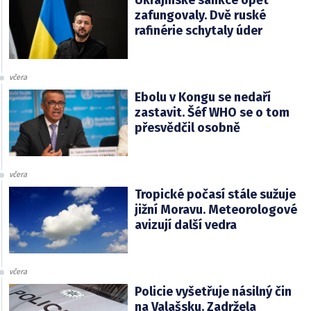
zafungovaly. Dvě ruské
rafinérie schytaly úder
včera
Ebolu v Kongu se nedaří
zastavit. Šéf WHO se o tom
přesvědčil osobně
včera
Tropické počasí stále sužuje
jižní Moravu. Meteorologové
avizují další vedra
včera
Policie vyšetřuje násilný čin
na Valašsku. Zadržela