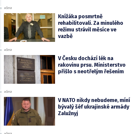
včera
Knížáka posmrtně
rehabilitovali. Za minulého
režimu strávil měsíce ve
vazbě
včera
V Česku dochází lék na
rakovinu prsu. Ministerstvo
přišlo s neotřelým řešením
včera
V NATO nikdy nebudeme, míní
bývalý šéf ukrajinské armády
Zalužnyj
včera