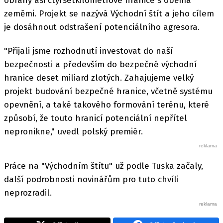
obrany asi čtyřsetkilometrové hranice s oběma
zeměmi. Projekt se nazývá Východní štít a jeho cílem
je dosáhnout odstrašení potenciálního agresora.
"Přijali jsme rozhodnutí investovat do naší
bezpečnosti a především do bezpečné východní
hranice deset miliard zlotých. Zahajujeme velký
projekt budování bezpečné hranice, včetně systému
opevnění, a také takového formování terénu, které
způsobí, že touto hranicí potenciální nepřítel
nepronikne," uvedl polský premiér.
Práce na "Východním štítu" už podle Tuska začaly,
další podrobnosti novinářům pro tuto chvíli
neprozradil.