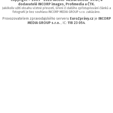
dodavatelé INCORP images, Profimedia a ČTK.
Jakékoliv užití obsahu včetně převzetí, šíření či dalšího zpřístupňování článků a
fotografií je bez souhlasu INCORP MEDIA GROUP s.r.o. zakázáno.
Provozovatelem zpravodajského serveru
EuroZprávy.cz
je
INCORP
MEDIA GROUP s.r.o.
, IC:
118 23 054
.