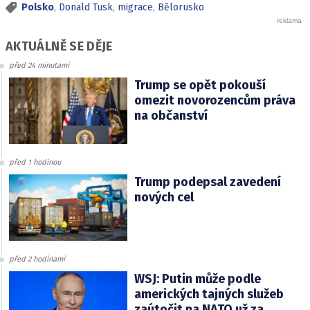
Polsko
,
Donald Tusk
,
migrace
,
Bělorusko
AKTUÁLNĚ SE DĚJE
před 24 minutami
Trump se opět pokouší
omezit novorozencům práva
na občanství
před 1 hodinou
Trump podepsal zavedení
nových cel
před 2 hodinami
WSJ: Putin může podle
amerických tajných služeb
zaútočit na NATO už za