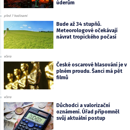
úderům
před 7 hodinami
Bude až 34 stupňů.
Meteorologové očekávají
návrat tropického počasí
včera
České oscarové hlasování je v
plném proudu. Šanci má pět
filmů
včera
Důchodci a valorizační
oznámení. Úřad připomněl
svůj aktuální postup