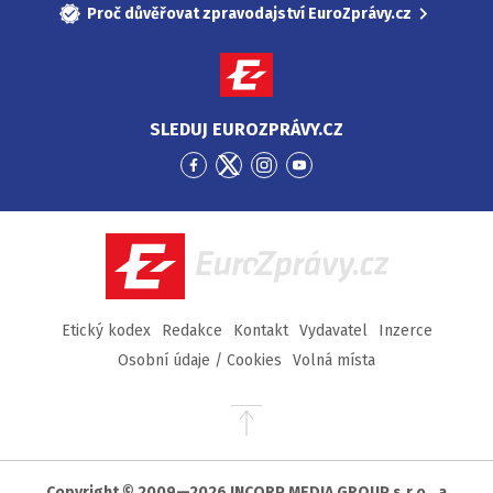
Proč důvěřovat zpravodajství EuroZprávy.cz
SLEDUJ EUROZPRÁVY.CZ
Přejít
Přejít
Přejít
Přejít
na
na
na
na
Facebook
Twitter
Instagram
YouTube
EuroZprávy.cz
Etický kodex
Redakce
Kontakt
Vydavatel
Inzerce
Osobní údaje / Cookies
Volná místa
Přejít
na
začátek
stránky
Copyright © 2009—2026 INCORP MEDIA GROUP s.r.o., a