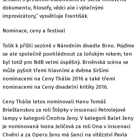
dokumentu, filosofy, vědci ale i výtečnými
improvizátory,“ vysvětluje Františák.
Nominace, ceny a festival
Tolik k příští sezóně v Národním divadle Brno. Pojďme
se ale společně poohlédnout za loňským rokem; ten
byl totiž pro NdB velmi úspěšný. Brněnská scéna se
může pyšnit třemi hlavními a dvěma širšími
nominacemi na Ceny Thálie 2016 a také třemi
nominacemi na Ceny divadelní kritiky 2016.
Ceny Thálie letos nominovali Hanu Tomáš
Briešťanskou za roli Štěpky v inscenaci Petrolejové
lampy v kategorii Činohra ženy. V kategorii Balet ženy
je nominovaná Ivona Jeličová za roli Ona v inscenaci
Chvění a za Operu ženy má šanci na vítězství Pavla