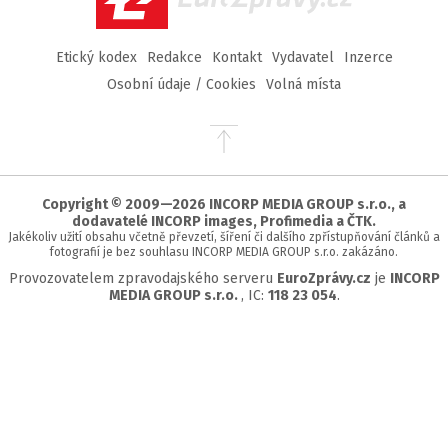
Etický kodex
Redakce
Kontakt
Vydavatel
Inzerce
Osobní údaje / Cookies
Volná místa
Přejít
na
začátek
stránky
Copyright © 2009—2026 INCORP MEDIA GROUP s.r.o., a
dodavatelé INCORP images, Profimedia a ČTK.
Jakékoliv užití obsahu včetně převzetí, šíření či dalšího zpřístupňování článků a
fotografií je bez souhlasu INCORP MEDIA GROUP s.r.o. zakázáno.
Provozovatelem zpravodajského serveru
EuroZprávy.cz
je
INCORP
MEDIA GROUP s.r.o.
, IC:
118 23 054
.