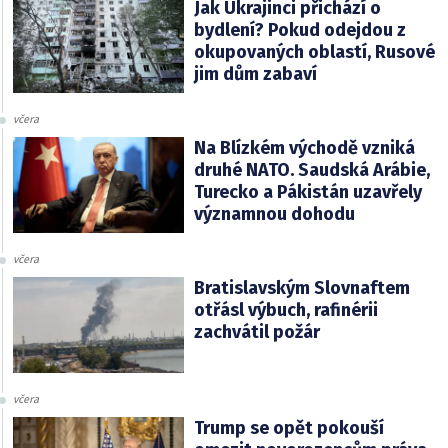
Jak Ukrajinci přichází o
bydlení? Pokud odejdou z
okupovaných oblastí, Rusové
jim dům zabaví
včera
Na Blízkém východě vzniká
druhé NATO. Saudská Arábie,
Turecko a Pákistán uzavřely
významnou dohodu
včera
Bratislavským Slovnaftem
otřásl výbuch, rafinérii
zachvátil požár
včera
Trump se opět pokouší