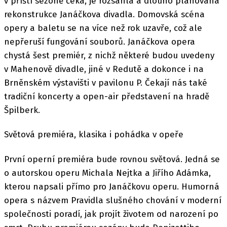
v příští sezóně čeká, je rozsáhlá a dlouho plánovaná
rekonstrukce Janáčkova divadla. Domovská scéna
opery a baletu se na více než rok uzavře, což ale
nepřeruší fungování souborů. Janáčkova opera
chystá šest premiér, z nichž některé budou uvedeny
v Mahenově divadle, jiné v Redutě a dokonce i na
Brněnském výstavišti v pavilonu P. Čekají nás také
tradiční koncerty a open-air představení na hradě
Špilberk.
Světová premiéra, klasika i pohádka v opeře
První operní premiéra bude rovnou světová. Jedná se
o autorskou operu Michala Nejtka a Jiřího Adámka,
kterou napsali přímo pro Janáčkovu operu. Humorná
opera s názvem Pravidla slušného chování v moderní
společnosti poradí, jak projít životem od narození po