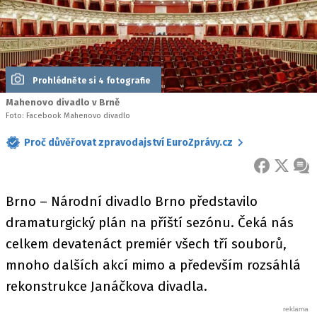
Prohlédněte si 4 fotografie
Mahenovo divadlo v Brně
Foto: Facebook Mahenovo divadlo
Proč důvěřovat zpravodajství EuroZprávy.cz
FACEBOOK
X
ZPR
Brno – Národní divadlo Brno představilo
dramaturgický plán na příští sezónu. Čeká nás
celkem devatenáct premiér všech tří souborů,
mnoho dalších akcí mimo a především rozsáhlá
rekonstrukce Janáčkova divadla.