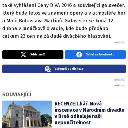
také vyhlášení Ceny DIVA 2016 a související galavečer,
který bude letos ve znamení opery a v atmosféře her
o Marii Bohuslava Martinů. Galavečer se koná 12.
dubna v Janáčkově divadle, kde bude předáno
celkem 23 cen na základě diváckého hlasování.
Sdílet na X
Sdílet na Facebooku
Vstoupit do diskuze
SOUVISEJÍCÍ
RECENZE: Lhář. Nová
inscenace v Národním divadle
v Brně odhaluje naši
nepoučitelnost