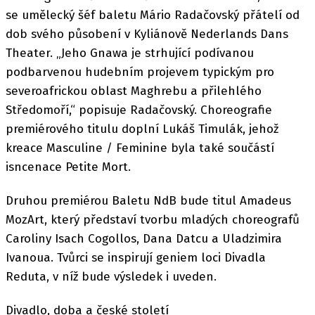
se umělecký šéf baletu Mário Radačovský přátelí od
dob svého působení v Kyliánově Nederlands Dans
Theater. „Jeho Gnawa je strhující podívanou
podbarvenou hudebním projevem typickým pro
severoafrickou oblast Maghrebu a přilehlého
Středomo­ří,“ popisuje Radačovský. Choreografie
premiérového titulu doplní Lukáš Timulák, jehož
kreace Masculine / Feminine byla také součástí
isncenace Petite Mort.
Druhou premiérou Baletu NdB bude titul Amadeus
MozArt, který představí tvorbu mladých choreografů
Caroliny Isach Cogollos, Dana Datcu a Uladzimira
Ivanoua. Tvůrci se inspirují geniem loci Divadla
Reduta, v níž bude výsledek i uveden.
Divadlo, doba a české století