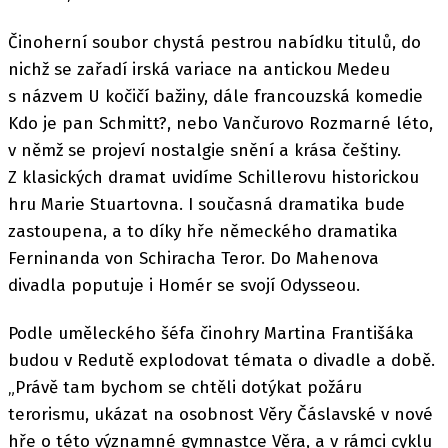
Činoherní soubor chystá pestrou nabídku titulů, do
nichž se zařadí irská variace na antickou Medeu
s názvem U kočičí bažiny, dále francouzská komedie
Kdo je pan Schmitt?, nebo Vančurovo Rozmarné léto,
v němž se projeví nostalgie snění a krása češtiny.
Z klasických dramat uvidíme Schillerovu historickou
hru Marie Stuartovna. I současná dramatika bude
zastoupena, a to díky hře německého dramatika
Ferninanda von Schiracha Teror. Do Mahenova
divadla poputuje i Homér se svojí Odysseou.
Podle uměleckého šéfa činohry Martina Františáka
budou v Redutě explodovat témata o divadle a době.
„Právě tam bychom se chtěli dotýkat požáru
terorismu, ukázat na osobnost Věry Čáslavské v nové
hře o této významné gymnastce Věra, a v rámci cyklu