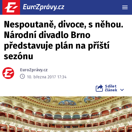
MEN
Nespoutaně, divoce, s něhou.
Národní divadlo Brno
představuje plán na příští
sezónu
EuroZprávy.cz
10. března 2017 17:34
Sdílet
článek