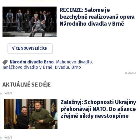
RECENZE: Salome je
bezchybně realizovaná opera
Národního divadla v Brně
VÍCE SOUVISEJÍCÍCH
Národní divadlo Brno
,
Mahenovo divadlo
,
Janáčkovo divadlo v Brně
,
Divadla
,
Brno
AKTUÁLNĚ SE DĚJE
včera
Zalužnyj: Schopnosti Ukrajiny
překonávají NATO. Do aliance
zřejmě nikdy nevstoupíme
včera