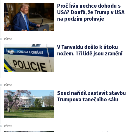
Proč Írán nechce dohodu s
USA? Doufá, že Trump v USA
na podzim prohraje
včera
V Tanvaldu došlo k útoku
nožem. Tři lidé jsou zranění
včera
Soud nařídil zastavit stavbu
Trumpova tanečního sálu
včera