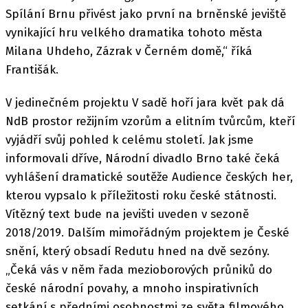
Spílání Brnu přivést jako první na brněnské jeviště
vynikající hru velkého dramatika tohoto města
Milana Uhdeho, Zázrak v Černém domě,“ říká
Františák.
V jedinečném projektu V sadě hoří jara květ pak dá
NdB prostor režijním vzorům a elitním tvůrcům, kteří
vyjádří svůj pohled k celému století. Jak jsme
informovali dříve, Národní divadlo Brno také čeká
vyhlášení dramatické soutěže Audience českých her,
kterou vypsalo k příležitosti roku české státnosti.
Vítězný text bude na jevišti uveden v sezoně
2018/2019. Dalším mimořádným projektem je České
snění, který obsadí Redutu hned na dvě sezóny.
„Čeká vás v něm řada mezioborových průniků do
české národní povahy, a mnoho inspirativních
setkání s předními osobnostmi ze světa filmového