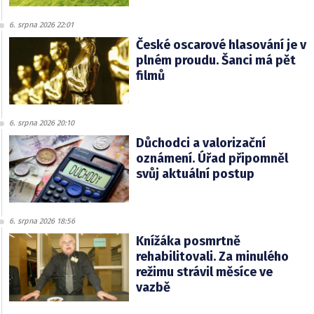
6. srpna 2026 22:01
České oscarové hlasování je v
plném proudu. Šanci má pět
filmů
6. srpna 2026 20:10
Důchodci a valorizační
oznámení. Úřad připomněl
svůj aktuální postup
6. srpna 2026 18:56
Knížáka posmrtně
rehabilitovali. Za minulého
režimu strávil měsíce ve
vazbě