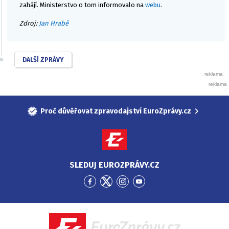
zahájí. Ministerstvo o tom informovalo na
webu
.
Zdroj:
Jan Hrabě
DALŠÍ ZPRÁVY
Proč důvěřovat zpravodajství EuroZprávy.cz
SLEDUJ EUROZPRÁVY.CZ
Přejít
Přejít
Přejít
Přejít
na
na
na
na
Facebook
Twitter
Instagram
YouTube
EuroZprávy.cz