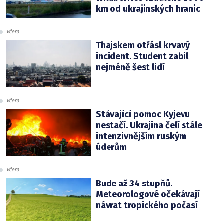
km od ukrajinských hranic
včera
Thajskem otřásl krvavý
incident. Student zabil
nejméně šest lidí
včera
Stávající pomoc Kyjevu
nestačí. Ukrajina čelí stále
intenzivnějším ruským
úderům
včera
Bude až 34 stupňů.
Meteorologové očekávají
návrat tropického počasí