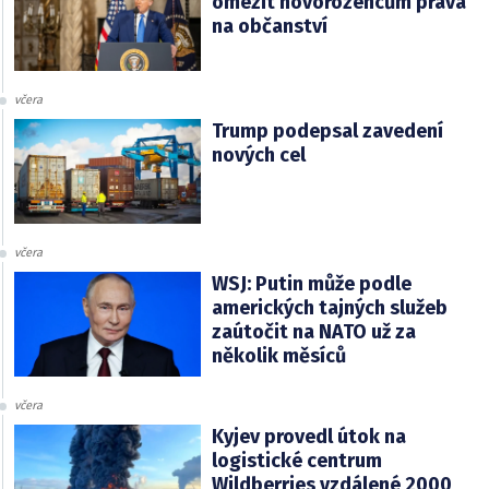
omezit novorozencům práva
na občanství
včera
Trump podepsal zavedení
nových cel
včera
WSJ: Putin může podle
amerických tajných služeb
zaútočit na NATO už za
několik měsíců
včera
Kyjev provedl útok na
logistické centrum
Wildberries vzdálené 2000