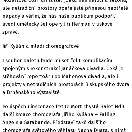
Mozartova Cosi fan tutte. „Čeká nás náročná sezona,
ale netradiční prostory opeře jistě přinesou neotřelé
nápady a věřím, že nás naše publikum podpoří,“
uvedl umělecký šéf opery Jiří Heřman v tiskové
zprávě.
Jiří Kylián a mladí choreografové
I soubor baletu bude muset čelit komplikacím
spojeným s rekonstrukcí Janáčkova divadla. Čeká jej
stěhování repertoáru do Mahenova divadla, ale i
projekty v netradičních prostorách Biskupského dvora
a Brněnského výstaviště.
Po úspěchu inscenace Petite Mort chystá Balet NdB
další kreace choreografa Jiřího Kyliána – Falling
Angels a Sarabande. Představí také dalšího
choreografa světového věhlasu Nacha Duata, s nímž