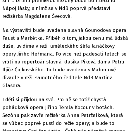
smrt. Druhu premiérou sezóny bude Donizettiho
Nápoj lásky, s nímž se v NdB poprvé představí
režisérka Magdalena Švecová.
Na výstavišti bude uvedena slavná Gounodova opera
Faust a Markétka. Příběh o tom, jakou cenu má lidská
duše, uvidíme v režii uměleckého šéfa Janáčkovy
opery Jiřího Heřmana. Po více než padesáti letech se
vrátí na repertoár slavná klasika Piková dáma Petra
Iljiče Čajkovského. Ta bude uvedena v Mahenově
divadle v režii samotného ředitele NdB Martina
Glasera.
I děti si přijdou na své. Pro ně se totiž chystá
pohádková opera Jiřího Temla Kocour v botách.
Sezónu pak zavře režisérka Anna Petrželková, která
se vůbec poprvé pustí do režie opery; a bude to