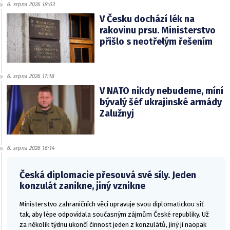
6. srpna 2026 18:03
V Česku dochází lék na
rakovinu prsu. Ministerstvo
přišlo s neotřelým řešením
6. srpna 2026 17:18
V NATO nikdy nebudeme, míní
bývalý šéf ukrajinské armády
Zalužnyj
6. srpna 2026 16:14
Česká diplomacie přesouvá své síly. Jeden
konzulát zanikne, jiný vznikne
Ministerstvo zahraničních věcí upravuje svou diplomatickou síť
tak, aby lépe odpovídala současným zájmům České republiky. Už
za několik týdnu ukončí činnost jeden z konzulátů, jiný ji naopak