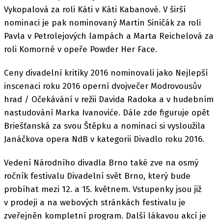
Vykopalová za roli Káti v Káti Kabanové. V širší
nominaci je pak nominovaný Martin Siničák za roli
Pavla v Petrolejových lampách a Marta Reichelová za
roli Komorné v opeře Powder Her Face.
Ceny divadelní kritiky 2016 nominovali jako Nejlepší
inscenaci roku 2016 operní dvojvečer Modrovousův
hrad / Očekávání v režii Davida Radoka a v hudebním
nastudování Marka Ivanoviće. Dále zde figuruje opět
Briešťanská za svou Štěpku a nominaci si vysloužila
Janáčkova opera NdB v kategorii Divadlo roku 2016.
Vedení Národního divadla Brno také zve na osmý
ročník festivalu Divadelní svět Brno, který bude
probíhat mezi 12. a 15. květnem. Vstupenky jsou již
v prodeji a na webových stránkách festivalu je
zveřejněn kompletní program. Další lákavou akcí je