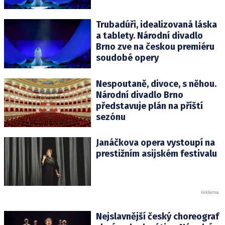
Trubadúři, idealizovaná láska
a tablety. Národní divadlo
Brno zve na českou premiéru
soudobé opery
Nespoutaně, divoce, s něhou.
Národní divadlo Brno
představuje plán na příští
sezónu
Janáčkova opera vystoupí na
prestižním asijském festivalu
Nejslavnější český choreograf