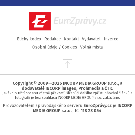
na
na
na
na
Facebook
Twitter
Instagram
YouTube
EuroZprávy.cz
Etický kodex
Redakce
Kontakt
Vydavatel
Inzerce
Osobní údaje / Cookies
Volná místa
Přejít
na
začátek
stránky
Copyright © 2009—2026 INCORP MEDIA GROUP s.r.o., a
dodavatelé INCORP images, Profimedia a ČTK.
Jakékoliv užití obsahu včetně převzetí, šíření či dalšího zpřístupňování článků a
fotografií je bez souhlasu INCORP MEDIA GROUP s.r.o. zakázáno.
Provozovatelem zpravodajského serveru
EuroZprávy.cz
je
INCORP
MEDIA GROUP s.r.o.
, IC:
118 23 054
.