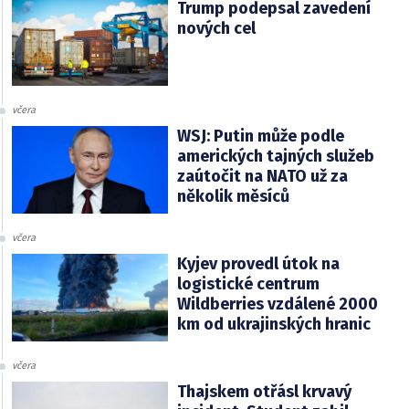
Trump podepsal zavedení
nových cel
včera
WSJ: Putin může podle
amerických tajných služeb
zaútočit na NATO už za
několik měsíců
včera
Kyjev provedl útok na
logistické centrum
Wildberries vzdálené 2000
km od ukrajinských hranic
včera
Thajskem otřásl krvavý