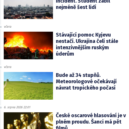
incident. Student zabil
nejméně šest lidí
včera
Stávající pomoc Kyjevu
nestačí. Ukrajina čelí stále
intenzivnějším ruským
úderům
včera
Bude až 34 stupňů.
Meteorologové očekávají
návrat tropického počasí
6. srpna 2026 22:01
České oscarové hlasování je v
plném proudu. Šanci má pět
filmů