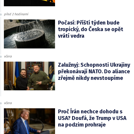
před 2 hodinami
Počasí: Příští týden bude
tropický, do Česka se opět
vrátí vedra
včera
Zalužnyj: Schopnosti Ukrajiny
překonávají NATO. Do aliance
zřejmě nikdy nevstoupíme
včera
Proč Írán nechce dohodu s
USA? Doufá, že Trump v USA
na podzim prohraje