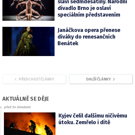
slaví sedmdesátiny. Národní
divadlo Brno je oslaví
speciálním představením
Janáčkova opera přenese
diváky do renesančních
Benátek
PŘEDCHOZÍ ČLÁNKY
DALŠÍ ČLÁNKY
AKTUÁLNĚ SE DĚJE
před 54 minutami
Kyjev čelil dalšímu ničivému
útoku. Zemřelo i dítě