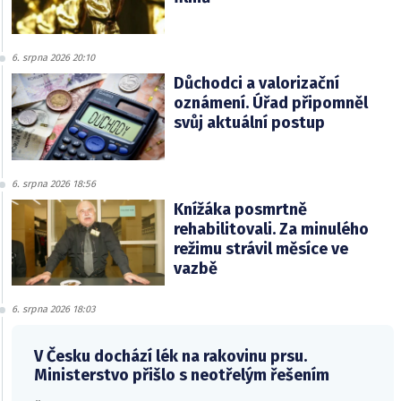
6. srpna 2026 20:10
Důchodci a valorizační
oznámení. Úřad připomněl
svůj aktuální postup
6. srpna 2026 18:56
Knížáka posmrtně
rehabilitovali. Za minulého
režimu strávil měsíce ve
vazbě
6. srpna 2026 18:03
V Česku dochází lék na rakovinu prsu.
Ministerstvo přišlo s neotřelým řešením