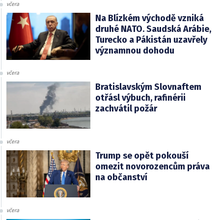
včera
Na Blízkém východě vzniká
druhé NATO. Saudská Arábie,
Turecko a Pákistán uzavřely
významnou dohodu
včera
Bratislavským Slovnaftem
otřásl výbuch, rafinérii
zachvátil požár
včera
Trump se opět pokouší
omezit novorozencům práva
na občanství
včera