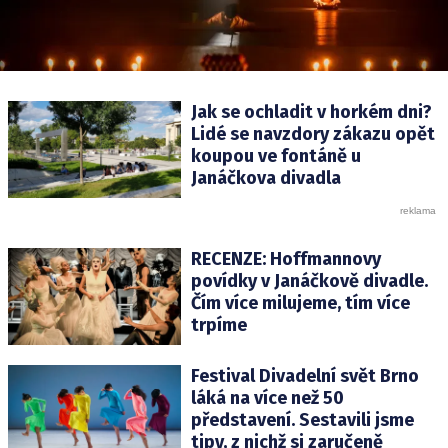
Jak se ochladit v horkém dni?
Lidé se navzdory zákazu opět
koupou ve fontáně u
Janáčkova divadla
RECENZE: Hoffmannovy
povídky v Janáčkově divadle.
Čím více milujeme, tím více
trpíme
Festival Divadelní svět Brno
láká na více než 50
představení. Sestavili jsme
tipy, z nichž si zaručeně