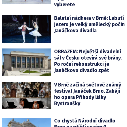
vyberete
Baletní nádhera v Brně: Labutí
jezero je velký umělecký počin
Janáčkova divadla
OBRAZEM: Největší divadelní
sál v Česku otevírá své brány.
Po roční rekonstrukci je
Janáčkovo divadlo zpět
V Brně začíná světově známý
festival Janáček Brno. Zahájí
ho opera Příhody lišky
Bystroušky
Co chystá Národní divadlo
Brno na příští sezónu?