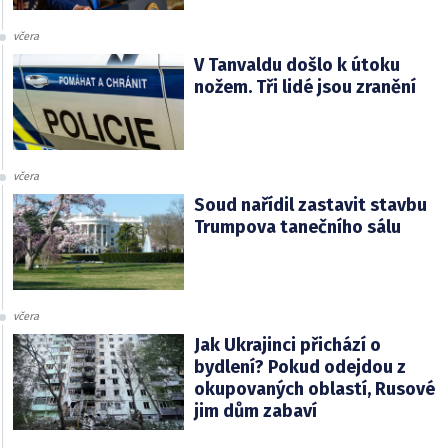
včera
V Tanvaldu došlo k útoku
nožem. Tři lidé jsou zranění
včera
Soud nařídil zastavit stavbu
Trumpova tanečního sálu
včera
Jak Ukrajinci přichází o
bydlení? Pokud odejdou z
okupovaných oblastí, Rusové
jim dům zabaví