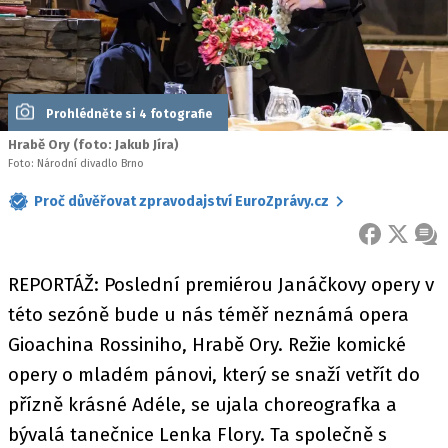
Prohlédněte si 4 fotografie
Hrabě Ory (foto: Jakub Jíra)
Foto: Národní divadlo Brno
Proč důvěřovat zpravodajství EuroZprávy.cz
FACEBOOK
X
ZPR
REPORTÁŽ: Poslední premiérou Janáčkovy opery v
této sezóně bude u nás téměř neznámá opera
Gioachina Rossiniho, Hrabě Ory. Režie komické
opery o mladém pánovi, který se snaží vetřít do
přízně krásné Adéle, se ujala choreografka a
bývalá tanečnice Lenka Flory. Ta společně s