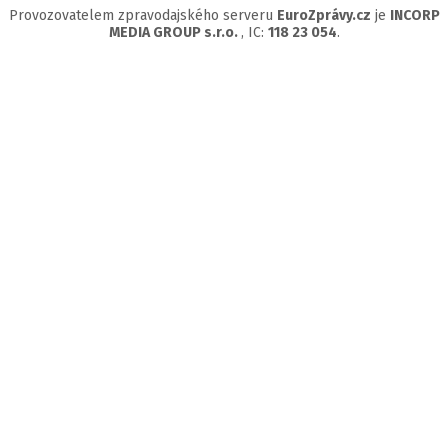
Provozovatelem zpravodajského serveru
EuroZprávy.cz
je
INCORP
MEDIA GROUP s.r.o.
, IC:
118 23 054
.