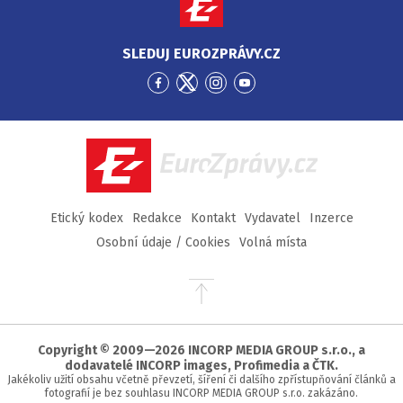
SLEDUJ EUROZPRÁVY.CZ
Přejít
Přejít
Přejít
Přejít
na
na
na
na
Facebook
Twitter
Instagram
YouTube
EuroZprávy.cz
Etický kodex
Redakce
Kontakt
Vydavatel
Inzerce
Osobní údaje / Cookies
Volná místa
Přejít
na
začátek
stránky
Copyright © 2009—2026 INCORP MEDIA GROUP s.r.o., a
dodavatelé INCORP images, Profimedia a ČTK.
Jakékoliv užití obsahu včetně převzetí, šíření či dalšího zpřístupňování článků a
fotografií je bez souhlasu INCORP MEDIA GROUP s.r.o. zakázáno.