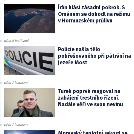
Írán hlásí zásadní pokrok. S
Ománem se dohodl na režimu
v Hormuzském průlivu
před 6 hodinami
Policie našla tělo
pohřešovaného při pátrání na
jezeře Most
před 7 hodinami
Turek poprvé reagoval na
zahájení trestního řízení.
Nadále věří ve svou nevinu
před 7 hodinami
Moravský teplotní rekord se