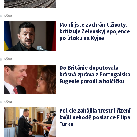
včera
Mohli jste zachránit životy,
kritizuje Zelenskyj spojence
po útoku na Kyjev
včera
Do Británie doputovala
krásná zpráva z Portugalska.
Eugenie porodila holčičku
včera
Policie zahájila trestní řízení
kvůli nehodě poslance Filipa
Turka