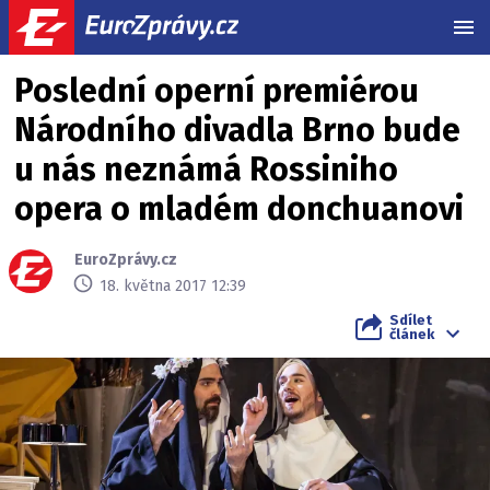
MEN
Poslední operní premiérou
Národního divadla Brno bude
u nás neznámá Rossiniho
opera o mladém donchuanovi
EuroZprávy.cz
18. května 2017 12:39
Sdílet
článek