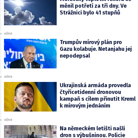
měnil potřetí za tři dny. Ve
Strážnici bylo 41 stupňů
včera
Trumpův mírový plán pro
Gazu kolabuje. Netanjahu jej
nepodepsal
včera
Ukrajinská armáda provedla
čtyřicetidenní dronovou
kampaň s cílem přinutit Kreml
k mírovým jednáním
včera
Na německém letišti našli
dron s výbušninou. Policie