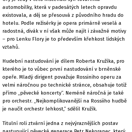
automobilky, která v padesátých letech opravdu
existovala, a děj se přesouvá z původního hradu do
hotelu. Podle režisérky je opera primárně veselá a
radostná, divák v ní však může najít i závažné motivy
– pro Lenku Flory je to především křehkost lidských
vztahů.
Hudební nastudování je dílem Roberta Kružíka, pro
kterého je to vůbec první nastudování v brněnské
opeře. Mladý dirigent považuje Rossiniho operu za
velmi náročnou po technické stránce, obsahuje totiž
přímo „pěvecké koncerty“. Neméně náročná je také
pro orchestr. „Nejkomplikovanější na Rossiiho hudbě
je naučit orchestr lehkost,“ sdělil Kružík.
Titulní roli ztvární jedna z nejvýraznějších postav
nastupující pěvecké generace Petr Nekoranec, který