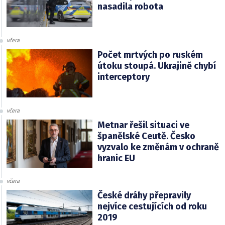
nasadila robota
včera
Počet mrtvých po ruském
útoku stoupá. Ukrajině chybí
interceptory
včera
Metnar řešil situaci ve
španělské Ceutě. Česko
vyzvalo ke změnám v ochraně
hranic EU
včera
České dráhy přepravily
nejvíce cestujících od roku
2019