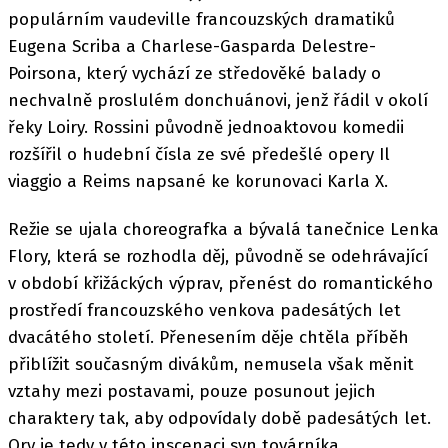
populárním vaudeville francouzských dramatiků
Eugena Scriba a Charlese-Gasparda Delestre-
Poirsona, který vychází ze středověké balady o
nechvalně proslulém donchuánovi, jenž řádil v okolí
řeky Loiry. Rossini původně jednoaktovou komedii
rozšířil o hudební čísla ze své předešlé opery Il
viaggio a Reims napsané ke korunovaci Karla X.
Režie se ujala choreografka a bývalá tanečnice Lenka
Flory, která se rozhodla děj, původně se odehrávající
v období křižáckých výprav, přenést do romantického
prostředí francouzského venkova padesátých let
dvacátého století. Přenesením děje chtěla příběh
přiblížit současným divákům, nemusela však měnit
vztahy mezi postavami, pouze posunout jejich
charaktery tak, aby odpovídaly době padesátých let.
Ory je tedy v této inscenaci syn továrníka