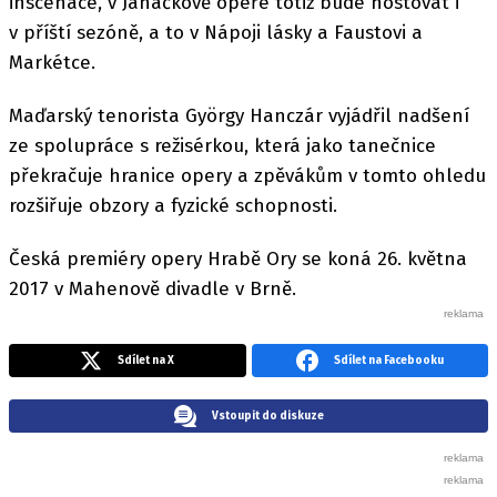
inscenace, v Janáčkově opeře totiž bude hostovat i
v příští sezóně, a to v Nápoji lásky a Faustovi a
Markétce.
Maďarský tenorista György Hanczár vyjádřil nadšení
ze spolupráce s režisérkou, která jako tanečnice
překračuje hranice opery a zpěvákům v tomto ohledu
rozšiřuje obzory a fyzické schopnosti.
Česká premiéry opery Hrabě Ory se koná 26. května
2017 v Mahenově divadle v Brně.
Sdílet na X
Sdílet na Facebooku
Vstoupit do diskuze