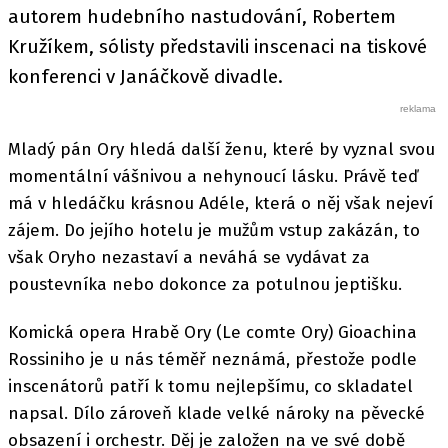
autorem hudebního nastudování, Robertem
Kružíkem, sólisty představili inscenaci na tiskové
konferenci v Janáčkově divadle.
Mladý pán Ory hledá další ženu, které by vyznal svou
momentální vášnivou a nehynoucí lásku. Právě teď
má v hledáčku krásnou Adéle, která o něj však nejeví
zájem. Do jejího hotelu je mužům vstup zakázán, to
však Oryho nezastaví a neváhá se vydávat za
poustevníka nebo dokonce za potulnou jeptišku.
Komická opera Hrabě Ory (Le comte Ory) Gioachina
Rossiniho je u nás téměř neznámá, přestože podle
inscenátorů patří k tomu nejlepšímu, co skladatel
napsal. Dílo zároveň klade velké nároky na pěvecké
obsazení i orchestr. Děj je založen na ve své době