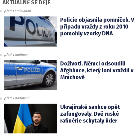
AKTUÁLNĚ SE DĚJE
před 41 minutami
Policie objasnila pomníček. V
případu vraždy z roku 2010
pomohly vzorky DNA
před 1 hodinou
Doživotí. Němci odsoudili
Afghánce, který loni vraždil v
Mnichově
před 2 hodinami
Ukrajinské sankce opět
zafungovaly. Dvě ruské
rafinérie schytaly úder