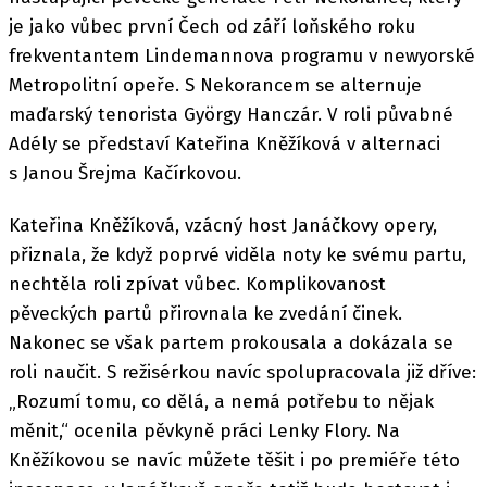
je jako vůbec první Čech od září loňského roku
frekventantem Lindemannova programu v newyorské
Metropolitní opeře. S Nekorancem se alternuje
maďarský tenorista György Hanczár. V roli půvabné
Adély se představí Kateřina Kněžíková v alternaci
s Janou Šrejma Kačírkovou.
Kateřina Kněžíková, vzácný host Janáčkovy opery,
přiznala, že když poprvé viděla noty ke svému partu,
nechtěla roli zpívat vůbec. Komplikovanost
pěveckých partů přirovnala ke zvedání činek.
Nakonec se však partem prokousala a dokázala se
roli naučit. S režisérkou navíc spolupracovala již dříve:
„Rozumí tomu, co dělá, a nemá potřebu to nějak
měnit,“ ocenila pěvkyně práci Lenky Flory. Na
Kněžíkovou se navíc můžete těšit i po premiéře této