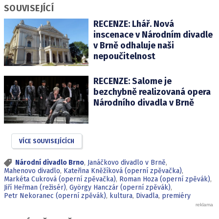
SOUVISEJÍCÍ
RECENZE: Lhář. Nová
inscenace v Národním divadle
v Brně odhaluje naši
nepoučitelnost
RECENZE: Salome je
bezchybně realizovaná opera
Národního divadla v Brně
VÍCE SOUVISEJÍCÍCH
Národní divadlo Brno
,
Janáčkovo divadlo v Brně
,
Mahenovo divadlo
,
Kateřina Kněžíková (operní zpěvačka)
,
Markéta Cukrová (operní zpěvačka)
,
Roman Hoza (operní zpěvák)
,
Jiří Heřman (režisér)
,
György Hanczár (operní zpěvák)
,
Petr Nekoranec (operní zpěvák)
,
kultura
,
Divadla
,
premiéry