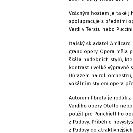
Vzácným hostem je také jih
spolupracuje s předními o
Verdi v Terstu nebo Puccini
Italský skladatel Amilcare
grand opery. Opera měla pr
škála hudebních stylů, kter
kontrastu velké výpravné 
Důrazem na roli orchestru
vokálním stylem opera pře
Autorem libreta je rodák z 
Verdiho opery Otello nebo F
použil pro Ponchielliho op
z Padovy. Příběh o nevysly
z Padovy do atraktivnějšíc