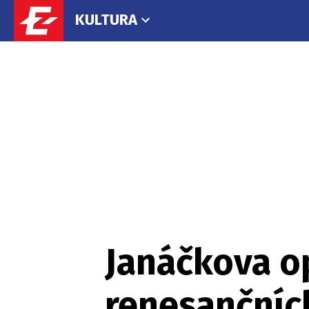
KULTURA
Janáčkova o
renesančníc