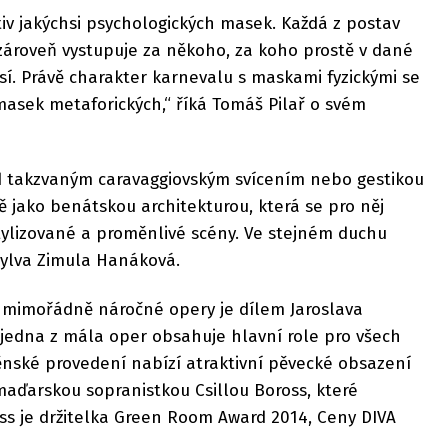
tiv jakýchsi psychologických masek. Každá z postav
zároveň vystupuje za někoho, za koho prostě v dané
í. Právě charakter karnevalu s maskami fyzickými se
masek metaforických,“ říká Tomáš Pilař o svém
lad takzvaným caravaggiovským svícením nebo gestikou
 jako benátskou architekturou, která se pro něj
 stylizované a proměnlivé scény. Ve stejném duchu
Sylva Zimula Hanáková.
 mimořádně náročné opery je dílem Jaroslava
 jedna z mála oper obsahuje hlavní role pro všech
ěnské provedení nabízí atraktivní pěvecké obsazení
 maďarskou sopranistkou Csillou Boross, které
oross je držitelka Green Room Award 2014, Ceny DIVA