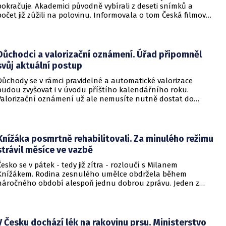
pokračuje. Akademici původně vybírali z deseti snímků a
počet již zúžili na polovinu. Informovala o tom Česká filmová
a televizní akademie.
Důchodci a valorizační oznámení. Úřad připomněl
svůj aktuální postup
Důchody se v rámci pravidelné a automatické valorizace
budou zvyšovat i v úvodu příštího kalendářního roku.
Valorizační oznámení už ale nemusíte nutně dostat do
schránky. Pokud ho člověk chce mít na papíře, může si o něj
požádat.
Knížáka posmrtně rehabilitovali. Za minulého režimu
strávil měsíce ve vazbě
Česko se v pátek - tedy již zítra - rozloučí s Milanem
Knížákem. Rodina zesnulého umělce obdržela během
náročného období alespoň jednu dobrou zprávu. Jeden z
pražských obvodních soudů Knížáka definitivně rehabilitoval
za vazební stíhání v dobách komunistického režimu.
V Česku dochází lék na rakovinu prsu. Ministerstvo