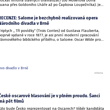
dočkal mnoha slavných dramatizací (od Molièrova Dona
Juana přes Goldoniho Lháře až po Čapkova Loupežníka). Je
popsán v mnoha dalších literárních dílech a má také více
filmových podob. Ale pravděpodobně nejslavnější je dílo z
RECENZE: Salome je bezchybně realizovaná opera
období francouzského klasicizmu, právě Corneillův Lhář.
Národního divadla v Brně
Triptych „ Tři povídky“ (Trois Contes) od Gustava Flauberta,
poprvé vydané v roce 1877, je asi první moderní zpracování
dávnověkého biblického příběhu, o Salome. Oscar Wilde pro
napsání divadelní hry (1891) použil právě tento, dá se říct
krvelačný biblický příběh o Salome, Herodiadě a stětí Jana
Křtitele. Do Judeje přijíždí římský správce Sýrie a probíhá
bohatě popisovaná opulentní hostina. Herodiada pomocí
intriky přiměje svého manžela Heroda, aby se zamiloval do její
dcery Salome. Jejím prostřednictvím pak dosáhne popravy
ovo divadlo v Brně
proroka Joachanana, hlásajícího příchod Mesiáše.
České oscarové hlasování je v plném proudu. Šanci
má pět filmů
Kdo bude Česko reprezentovat na Oscarech? Výběr kandidáta