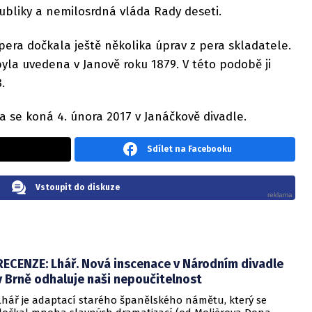
ubliky a nemilosrdná vláda Rady deseti.
era dočkala ještě několika úprav z pera skladatele.
 byla uvedena v Janově roku 1879. V této podobě ji
.
 se koná 4. února 2017 v Janáčkově divadle.
Sdílet na Facebooku
Vstoupit do diskuze
RECENZE: Lhář. Nová inscenace v Národním divadle
v Brně odhaluje naši nepoučitelnost
Lhář je adaptací starého španělského námětu, který se