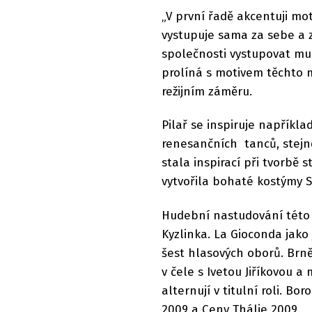
„V první řadě akcentuji mo
vystupuje sama za sebe a 
společnosti vystupovat mus
prolíná s motivem těchto 
režijním záměru.
Pilař se inspiruje napřík
renesančních tanců, stejně
stala inspirací při tvorbě
vytvořila bohaté kostýmy 
Hudební nastudování této
Kyzlinka. La Gioconda jako
šest hlasových oborů. Brn
v čele s Ivetou Jiříkovou a
alternují v titulní roli. B
2009 a Ceny Thálie 2009.