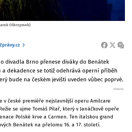
Marek Olbrzymek)
Zprávy.cz
FACEBOOK
X
ZPRÁ
o divadla Brno přenese diváky do Benátek
 a dekadence se totiž odehrává operní příběh
erý bude na českém jevišti uveden vůbec poprvé.
e v české premiéře nejslavnější operu Amilcare
Režie se ujme Tomáš Pilař, který v Janáčkově opeře
cenace Polské krve a Carmen. Ten italskou grand
vých Benátek na přelomu 16. a 17. století.