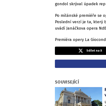
gondol skrýval úpadek rep
Po milánské premiéře se op
Poslední verzí je ta, který
uvádí Janáčkova opera NdB
Premiéra opery La Gioconda
Sdílet na X
SOUVISEJÍCÍ