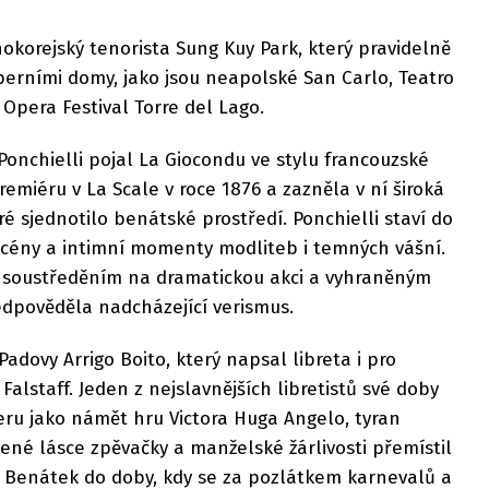
okorejský tenorista Sung Kuy Park, který pravidelně
perními domy, jako jsou neapolské San Carlo, Teatro
 Opera Festival Torre del Lago.
 Ponchielli pojal La Giocondu ve stylu francouzské
emiéru v La Scale v roce 1876 a zazněla v ní široká
é sjednotilo benátské prostředí. Ponchielli staví do
scény a intimní momenty modliteb i temných vášní.
, soustředěním na dramatickou akci a vyhraněným
dpověděla nadcházející verismus.
Padovy Arrigo Boito, který napsal libreta i pro
alstaff. Jeden z nejslavnějších libretistů své doby
eru jako námět hru Victora Huga Angelo, tyran
šené lásce zpěvačky a manželské žárlivosti přemístil
h Benátek do doby, kdy se za pozlátkem karnevalů a