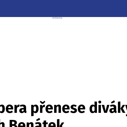
pera přenese divák
h Benátek