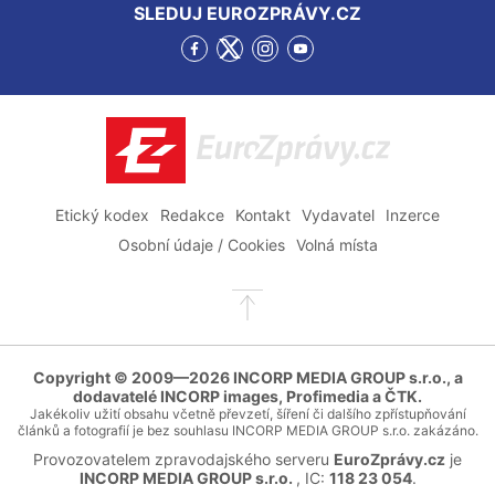
SLEDUJ EUROZPRÁVY.CZ
Přejít
Přejít
Přejít
Přejít
na
na
na
na
Facebook
Twitter
Instagram
YouTube
EuroZprávy.cz
Etický kodex
Redakce
Kontakt
Vydavatel
Inzerce
Osobní údaje / Cookies
Volná místa
Přejít
na
začátek
stránky
Copyright © 2009—2026 INCORP MEDIA GROUP s.r.o., a
dodavatelé INCORP images, Profimedia a ČTK.
Jakékoliv užití obsahu včetně převzetí, šíření či dalšího zpřístupňování
článků a fotografií je bez souhlasu INCORP MEDIA GROUP s.r.o. zakázáno.
Provozovatelem zpravodajského serveru
EuroZprávy.cz
je
INCORP MEDIA GROUP s.r.o.
, IC:
118 23 054
.