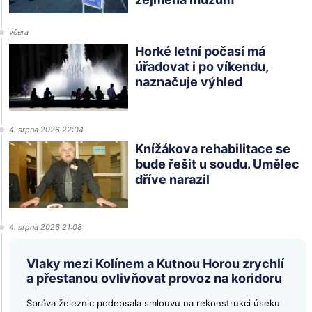
včera
Horké letní počasí má
úřadovat i po víkendu,
naznačuje výhled
4. srpna 2026 22:04
Knížákova rehabilitace se
bude řešit u soudu. Umělec
dříve narazil
4. srpna 2026 21:08
Vlaky mezi Kolínem a Kutnou Horou zrychlí
a přestanou ovlivňovat provoz na koridoru
Správa železnic podepsala smlouvu na rekonstrukci úseku