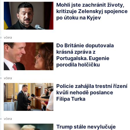
Mohli jste zachránit životy,
kritizuje Zelenskyj spojence
po útoku na Kyjev
včera
Do Británie doputovala
krásná zpráva z
Portugalska. Eugenie
porodila holčičku
včera
Policie zahájila trestní řízení
kvůli nehodě poslance
Filipa Turka
včera
Trump stále nevylučuje