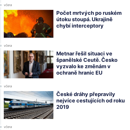
včera
Počet mrtvých po ruském
útoku stoupá. Ukrajině
chybí interceptory
včera
Metnar řešil situaci ve
španělské Ceutě. Česko
vyzvalo ke změnám v
ochraně hranic EU
včera
České dráhy přepravily
nejvíce cestujících od roku
2019
včera