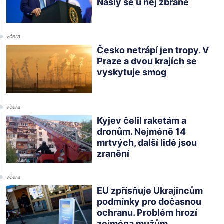
Našly se u něj zbraně
včera
Česko netrápí jen tropy. V
Praze a dvou krajích se
vyskytuje smog
včera
Kyjev čelil raketám a
dronům. Nejméně 14
mrtvých, další lidé jsou
zranění
včera
EU zpřísňuje Ukrajincům
podmínky pro dočasnou
ochranu. Problém hrozí
zejména mužům