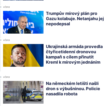
včera
Trumpův mírový plán pro
Gazu kolabuje. Netanjahu jej
nepodepsal
včera
Ukrajinská armáda provedla
čtyřicetidenní dronovou
kampaň s cílem přinutit
Kreml k mírovým jednáním
včera
Na německém letišti našli
dron s výbušninou. Policie
nasadila robota