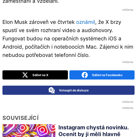
zaměstnání a vzdělání.
Elon Musk zároveň ve čtvrtek
oznámil
, že X brzy
spustí ve svém rozhraní video a audiohovory.
Fungovat budou na operačních systémech iOS a
Android, počítačích i noteboocích Mac. Zájemci k nim
nebudou potřebovat telefonní číslo.
Sdílet na X
Sdílet na Facebooku
Vstoupit do diskuze
SOUVISEJÍCÍ
Instagram chystá novinku.
Ocenit by ji měli hlavně