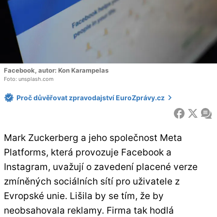
Facebook, autor: Kon Karampelas
Foto: unsplash.com
Proč důvěřovat zpravodajství EuroZprávy.cz
FACEBOOK
X
ZP
Mark Zuckerberg a jeho společnost Meta
Platforms, která provozuje Facebook a
Instagram, uvažují o zavedení placené verze
zmíněných sociálních sítí pro uživatele z
Evropské unie. Lišila by se tím, že by
neobsahovala reklamy. Firma tak hodlá