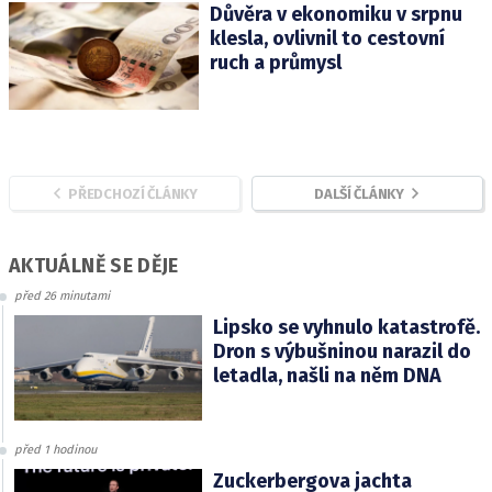
Důvěra v ekonomiku v srpnu
klesla, ovlivnil to cestovní
ruch a průmysl
PŘEDCHOZÍ ČLÁNKY
DALŠÍ ČLÁNKY
AKTUÁLNĚ SE DĚJE
před 26 minutami
Lipsko se vyhnulo katastrofě.
Dron s výbušninou narazil do
letadla, našli na něm DNA
před 1 hodinou
Zuckerbergova jachta