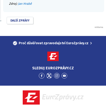
Zdroj:
Jan Hrabě
DALŠÍ ZPRÁVY
Proč důvěřovat zpravodajství EuroZprávy.cz
SLEDUJ EUROZPRÁVY.CZ
Přejít
Přejít
Přejít
Přejít
na
na
na
na
Facebook
Twitter
Instagram
YouTube
EuroZprávy.cz