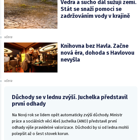
Vedra a sucho dál sužují zemi.
Stát se snaží pomoci se
zadržováním vody v krajině
včera
Knihovna bez Havla. Začne
nová éra, dohoda s Havlovou
nevyšla
včera
Důchody se v lednu zvýší. Juchelka představil
první odhady
Na Nový rok se lidem opět automaticky zvýší důchody. Ministr
práce a sociálních věcí Aleš Juchelka (ANO) představil první
odhady výše pravidelné valorizace. Důchodci by si od ledna mohli
polepšit až o šest stovek korun.