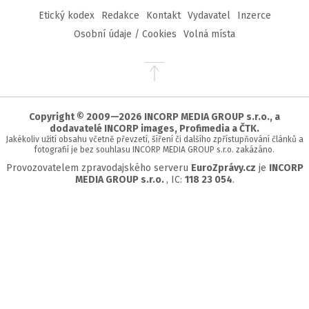
Etický kodex
Redakce
Kontakt
Vydavatel
Inzerce
Osobní údaje / Cookies
Volná místa
Přejít
na
začátek
stránky
Copyright © 2009—2026 INCORP MEDIA GROUP s.r.o., a
dodavatelé INCORP images, Profimedia a ČTK.
Jakékoliv užití obsahu včetně převzetí, šíření či dalšího zpřístupňování článků a
fotografií je bez souhlasu INCORP MEDIA GROUP s.r.o. zakázáno.
Provozovatelem zpravodajského serveru
EuroZprávy.cz
je
INCORP
MEDIA GROUP s.r.o.
, IC:
118 23 054
.