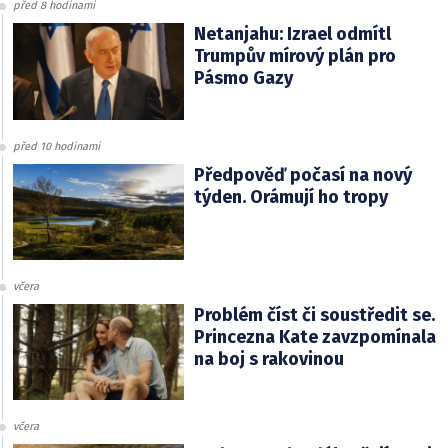
před 8 hodinami
Netanjahu: Izrael odmítl
Trumpův mírový plán pro
Pásmo Gazy
před 10 hodinami
Předpověď počasí na nový
týden. Orámují ho tropy
včera
Problém číst či soustředit se.
Princezna Kate zavzpomínala
na boj s rakovinou
včera