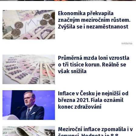
Ekonomika překvapila
značným meziročním růstem.
Zvýšila se i nezaměstnanost
Průměrná mzda loni vzrostla
o tři tisíce korun. Reálně se
však snížila
Inflace v Česku je nejnižší od
března 2021. Fiala oznámil
konec zdražování
Meziroční inflace zpomalila i v
červenci. Hodnota je 8,8