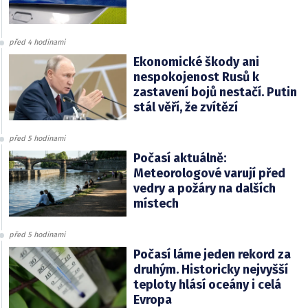
před 4 hodinami
Ekonomické škody ani
nespokojenost Rusů k
zastavení bojů nestačí. Putin
stál věří, že zvítězí
před 5 hodinami
Počasí aktuálně:
Meteorologové varují před
vedry a požáry na dalších
místech
před 5 hodinami
Počasí láme jeden rekord za
druhým. Historicky nejvyšší
teploty hlásí oceány i celá
Evropa