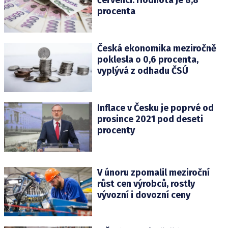
procenta
Česká ekonomika meziročně
poklesla o 0,6 procenta,
vyplývá z odhadu ČSÚ
Inflace v Česku je poprvé od
prosince 2021 pod deseti
procenty
V únoru zpomalil meziroční
růst cen výrobců, rostly
vývozní i dovozní ceny