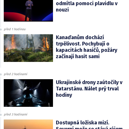
odmítla pomoci plavidlu v
nouzi
před 1 hodinou
Kanaďanům dochází
trpělivost. Pochybují o
kapacitách hasičů, požáry
začínají hasit sami
před 2 hodinami
Ukrajinské drony zaútočily v
Tatarstánu. Nálet prý trval
hodiny
před 3 hodinami
Dostupná ložiska mizí.
Severní moře se stává rájem