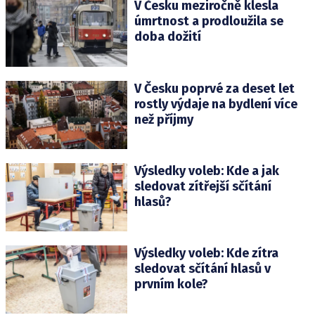
V Česku meziročně klesla
úmrtnost a prodloužila se
doba dožití
V Česku poprvé za deset let
rostly výdaje na bydlení více
než příjmy
Výsledky voleb: Kde a jak
sledovat zítřejší sčítání
hlasů?
Výsledky voleb: Kde zítra
sledovat sčítání hlasů v
prvním kole?