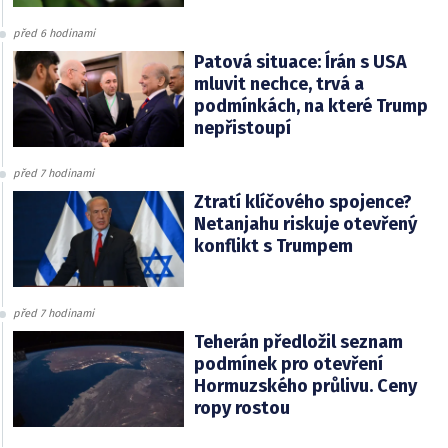
před 6 hodinami
Patová situace: Írán s USA
mluvit nechce, trvá a
podmínkách, na které Trump
nepřistoupí
před 7 hodinami
Ztratí klíčového spojence?
Netanjahu riskuje otevřený
konflikt s Trumpem
před 7 hodinami
Teherán předložil seznam
podmínek pro otevření
Hormuzského průlivu. Ceny
ropy rostou