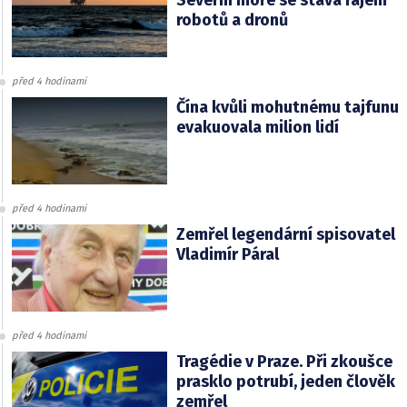
robotů a dronů
před 4 hodinami
Čína kvůli mohutnému tajfunu
evakuovala milion lidí
před 4 hodinami
Zemřel legendární spisovatel
Vladimír Páral
před 4 hodinami
Tragédie v Praze. Při zkoušce
prasklo potrubí, jeden člověk
zemřel