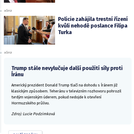
včera
Policie zahájila trestní řízení
kvůli nehodě poslance Filipa
Turka
včera
Trump stále nevylučuje další použití síly proti
Íránu
Americký prezident Donald Trump tlačí na dohodu s Íránem již
klasickým způsobem. Teheránu v televizním rozhovoru pohrozil
tvrdým vojenským úderem, pokud nedojde k otevření
Hormuzského průlivu.
Zdroj: Lucie Podzimková