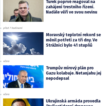
Turek poprvé reagoval na
zahájení trestního řízení.
Nadále věří ve svou nevinu
před 7 hodinami
Moravský teplotní rekord se
měnil potřetí za tři dny. Ve
Strážnici bylo 41 stupňů
včera
Trumpův mírový plán pro
Gazu kolabuje. Netanjahu jej
nepodepsal
včera
Ukrajinská armáda provedla