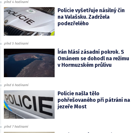
před 4 hodinami
Policie vyšetřuje násilný čin
na Valašsku. Zadržela
podezřelého
před 5 hodinami
Írán hlásí zásadní pokrok. S
Ománem se dohodl na režimu
v Hormuzském průlivu
před 6 hodinami
Policie našla tělo
pohřešovaného při pátrání na
jezeře Most
před 7 hodinami