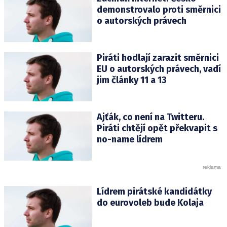
demonstrovalo proti směrnici
o autorských právech
Piráti hodlají zarazit směrnici
EU o autorských právech, vadí
jim články 11 a 13
Ajťák, co není na Twitteru.
Piráti chtějí opět překvapit s
no-name lídrem
Lídrem pirátské kandidátky
do eurovoleb bude Kolaja