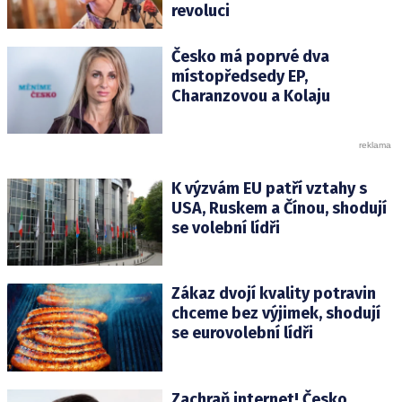
revoluci
Česko má poprvé dva
místopředsedy EP,
Charanzovou a Kolaju
K výzvám EU patří vztahy s
USA, Ruskem a Čínou, shodují
se volební lídři
Zákaz dvojí kvality potravin
chceme bez výjimek, shodují
se eurovolební lídři
Zachraň internet! Česko