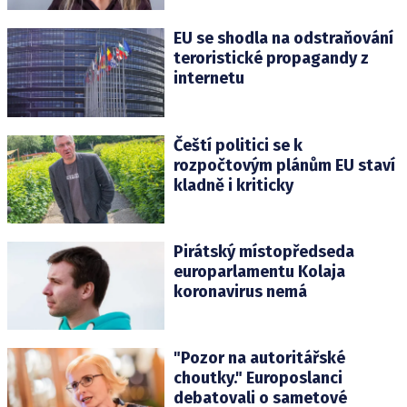
EU se shodla na odstraňování
teroristické propagandy z
internetu
Čeští politici se k
rozpočtovým plánům EU staví
kladně i kriticky
Pirátský místopředseda
europarlamentu Kolaja
koronavirus nemá
"Pozor na autoritářské
choutky." Europoslanci
debatovali o sametové