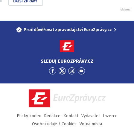
DALŠÍ ZPRÁVY
Proč důvěřovat zpravodajství EuroZprávy.cz
SLEDUJ EUROZPRÁVY.CZ
Přejít
Přejít
Přejít
Přejít
na
na
na
na
Facebook
Twitter
Instagram
YouTube
EuroZprávy.cz
Etický kodex
Redakce
Kontakt
Vydavatel
Inzerce
Osobní údaje / Cookies
Volná místa