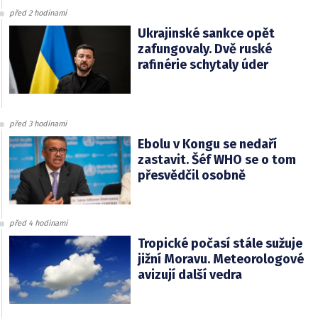
před 2 hodinami
Ukrajinské sankce opět
zafungovaly. Dvě ruské
rafinérie schytaly úder
před 3 hodinami
Ebolu v Kongu se nedaří
zastavit. Šéf WHO se o tom
přesvědčil osobně
před 4 hodinami
Tropické počasí stále sužuje
jižní Moravu. Meteorologové
avizují další vedra