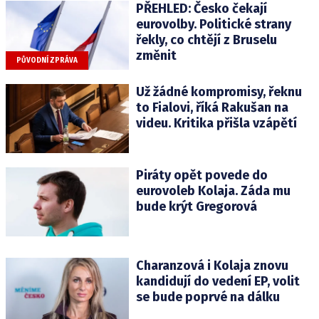
PŘEHLED: Česko čekají
eurovolby. Politické strany
řekly, co chtějí z Bruselu
změnit
PŮVODNÍ ZPRÁVA
Už žádné kompromisy, řeknu
to Fialovi, říká Rakušan na
videu. Kritika přišla vzápětí
Piráty opět povede do
eurovoleb Kolaja. Záda mu
bude krýt Gregorová
Charanzová i Kolaja znovu
kandidují do vedení EP, volit
se bude poprvé na dálku