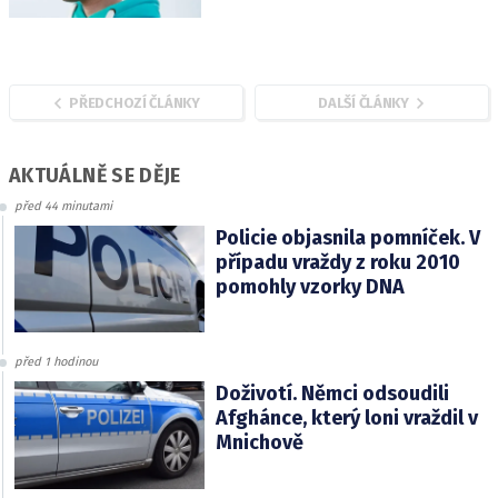
PŘEDCHOZÍ ČLÁNKY
DALŠÍ ČLÁNKY
AKTUÁLNĚ SE DĚJE
před 44 minutami
Policie objasnila pomníček. V
případu vraždy z roku 2010
pomohly vzorky DNA
před 1 hodinou
Doživotí. Němci odsoudili
Afghánce, který loni vraždil v
Mnichově