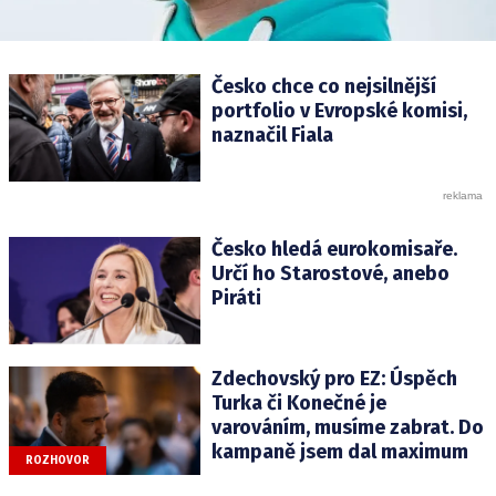
Česko chce co nejsilnější
portfolio v Evropské komisi,
naznačil Fiala
Česko hledá eurokomisaře.
Určí ho Starostové, anebo
Piráti
Zdechovský pro EZ: Úspěch
Turka či Konečné je
varováním, musíme zabrat. Do
kampaně jsem dal maximum
ROZHOVOR