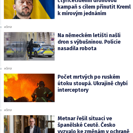
čtyřicetidenní dronovou
kampaň s cílem přinutit Kreml
k mírovým jednáním
včera
Na německém letišti našli
dron s výbušninou. Policie
nasadila robota
včera
Počet mrtvých po ruském
útoku stoupá. Ukrajině chybí
interceptory
včera
Metnar řešil situaci ve
španělské Ceutě. Česko
vyzvalo ke změnám v ochraně