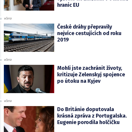
hranic EU
včera
České dráhy přepravily
nejvíce cestujících od roku
2019
včera
Mohli jste zachránit životy,
kritizuje Zelenskyj spojence
po útoku na Kyjev
včera
Do Británie doputovala
krásná zpráva z Portugalska.
Eugenie porodila holčičku