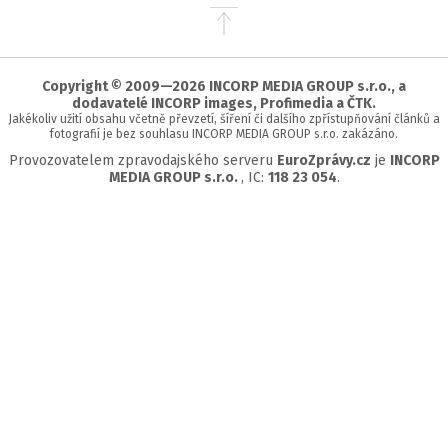
Přejít
na
začátek
stránky
Copyright © 2009—2026 INCORP MEDIA GROUP s.r.o., a
dodavatelé INCORP images, Profimedia a ČTK.
Jakékoliv užití obsahu včetně převzetí, šíření či dalšího zpřístupňování článků a
fotografií je bez souhlasu INCORP MEDIA GROUP s.r.o. zakázáno.
Provozovatelem zpravodajského serveru
EuroZprávy.cz
je
INCORP
MEDIA GROUP s.r.o.
, IC:
118 23 054
.