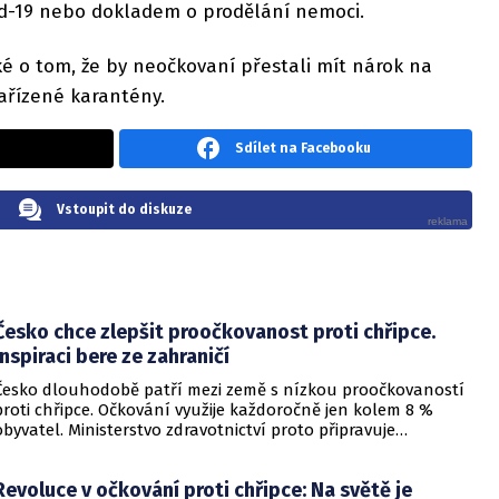
d-19 nebo dokladem o prodělání nemoci.
é o tom, že by neočkovaní přestali mít nárok na
ařízené karantény.
Sdílet na Facebooku
Vstoupit do diskuze
Česko chce zlepšit proočkovanost proti chřipce.
Inspiraci bere ze zahraničí
Česko dlouhodobě patří mezi země s nízkou proočkovaností
proti chřipce. Očkování využije každoročně jen kolem 8 %
obyvatel. Ministerstvo zdravotnictví proto připravuje
legislativní návrh, který by za jasně stanovených podmínek
umožnil očkování proti chřipce také v lékárnách. Cílem je
Revoluce v očkování proti chřipce: Na světě je
nabídnout lidem další možnost, jak se nechat očkovat,