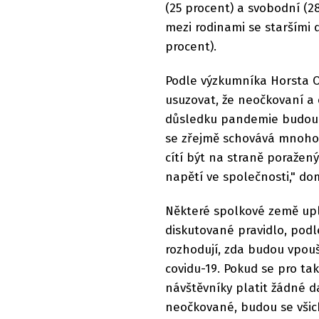
(25 procent) a svobodní (2
mezi rodinami se staršími 
procent).
Podle výzkumníka Horsta 
usuzovat, že neočkovaní a 
důsledku pandemie budou n
se zřejmě schovává mnoho l
cítí být na straně poražený
napětí ve společnosti," d
Některé spolkové země upla
diskutované pravidlo, podl
rozhodují, zda budou vpou
covidu-19. Pokud se pro t
návštěvníky platit žádné da
neočkované, budou se všic