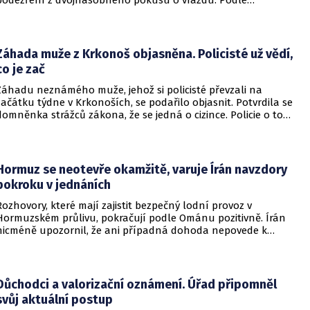
nejnovějších informací už není nikdo ze zraněných v
ohrožení života.
Záhada muže z Krkonoš objasněna. Policisté už vědí,
co je zač
Záhadu neznámého muže, jehož si policisté převzali na
začátku týdne v Krkonoších, se podařilo objasnit. Potvrdila se
domněnka strážců zákona, že se jedná o cizince. Policie o tom
informovala na webu.
Hormuz se neotevře okamžitě, varuje Írán navzdory
pokroku v jednáních
Rozhovory, které mají zajistit bezpečný lodní provoz v
Hormuzském průlivu, pokračují podle Ománu pozitivně. Írán
nicméně upozornil, že ani případná dohoda nepovede k
okamžitému znovuotevření klíčové vodní cesty. Informovala
o tom BBC.
Důchodci a valorizační oznámení. Úřad připomněl
svůj aktuální postup