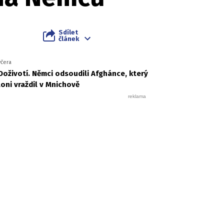
Sdílet
článek
včera
Doživotí. Němci odsoudili Afghánce, který
loni vraždil v Mnichově