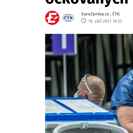
EuroZprávy.cz
,
ČTK
16. září 2021 10:23