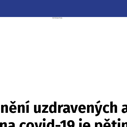
dnění uzdravených 
na covid-19 je pět