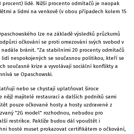
8 procent) lidé. Nižší procento odmítačů je naopak
dětmi a lidmi na venkově (v obou případech kolem 15
Opaschowského lze na základě výsledků průzkumů
odpůrci očkování se proti omezování svých svobod v
adále bránit. "Za stabilními 20 procenty odmítačů
idí nespokojených se současnou politikou, kteří se
ch současné krize a vyvolávají sociální konflikty a
omnívá se Opaschowski.
tňují nebo se chystají uplatňovat široce
e nějž majitelé restaurací a dalších podniků sami
štět pouze očkované hosty a hosty uzdravené z
akzvaný "2G model" rozhodnou, nebudou pro
lší restrikce. Pakliže budou dál vpouštět i
hni hosté muset prokazovat certifikátem o očkování,