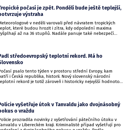
návštěvnosti podílelo také velmi teplé počasí s teplotami
často přesahujícími 30 °C.
Tropické počasí je zpět. Pondělí bude ještě teplejší,
potvrzuje výstraha
Meteorologové v neděli varovali před návratem tropických
teplot, které budou hrozit i zítra, kdy odpolední maxima
vyšplhají až na 36 stupňů. Nadále panuje také nebezpečí
požárů, vyplývá z výstrahy Českého hydrometeorologického
ústavu (ČHMÚ).
Padl středoevropský teplotní rekord. Má ho
Slovensko
Počasí psalo tento týden v prostoru střední Evropy, kam
patří i Česká republika, historii. Nový slovenský národní
teplotní rekord je totiž zároveň i historicky nejvyšší hodnotou
naměřenou ve středoevropském regionu. Upozornil na to
Český hydrometeorologický ústav (ČHMÚ).
Policie vyšetřuje útok v Tanvaldu jako dvojnásobný
pokus o vraždu
Policie prozradila novinky z vyšetřování pátečního útoku v
Tanvaldu v Libereckém kraji. Kriminalisté případ vyšetřují pro
podezření z dvojnásobného pokusu o vraždu. Podle