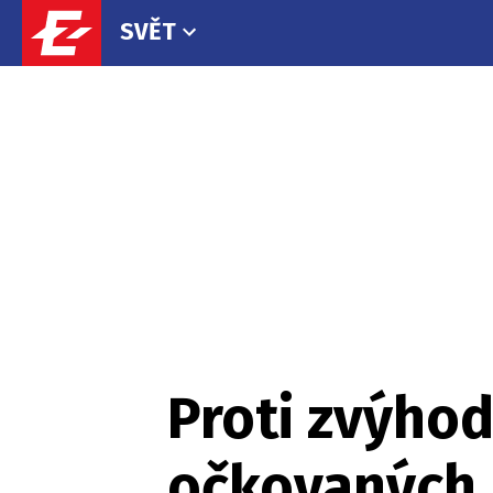
SVĚT
Proti zvýho
očkovaných 