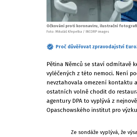
Očkování proti koronaviru, ilustrační fotograf
Foto: Mikuláš Křepelka / INCORP images
Proč důvěřovat zpravodajství Euro
Pětina Němců se staví odmítavě k
vyléčených z této nemoci. Není po
nevztahovala omezení kontaktu a 
ostatních volně chodit do restaura
agentury DPA to vyplývá z nejnov
Opaschowského institut pro výzku
Ze sondáže vyplývá, že vý