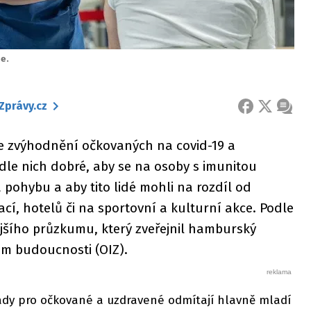
ie.
Zprávy.cz
FACEBOOK
X
ZPRÁ
e zvýhodnění očkovaných na covid-19 a
dle nich dobré, aby se na osoby s imunitou
pohybu a aby tito lidé mohli na rozdíl od
cí, hotelů či na sportovní a kulturní akce. Podle
ějšího průzkumu, který zveřejnil hamburský
m budoucnosti (OIZ).
sady pro očkované a uzdravené odmítají hlavně mladí