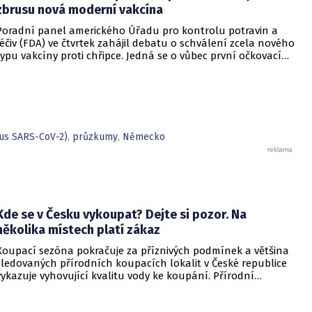
zlepšit dostupnost této osvědčené formy prevence a přispět
zbrusu nová moderní vakcína
ke zvýšení proočkovanosti. Návrh je nyní v meziresortním
Poradní panel amerického Úřadu pro kontrolu potravin a
připomínkovém řízení.
léčiv (FDA) ve čtvrtek zahájil debatu o schválení zcela nového
typu vakcíny proti chřipce. Jedná se o vůbec první očkovací
látku proti tomuto onemocnění, která využívá technologii
mRNA, tedy stejný postup, který hrál klíčovou roli při
zvládání pandemie covidu-19.
rus SARS-CoV-2)
,
průzkumy
,
Německo
Kde se v Česku vykoupat? Dejte si pozor. Na
několika místech platí zákaz
Koupací sezóna pokračuje za příznivých podmínek a většina
sledovaných přírodních koupacích lokalit v České republice
vykazuje vyhovující kvalitu vody ke koupání. Přírodní
koupací vody nadále představují oblíbené místo letní
rekreace a v uplynulém týdnu se na jejich zvýšené