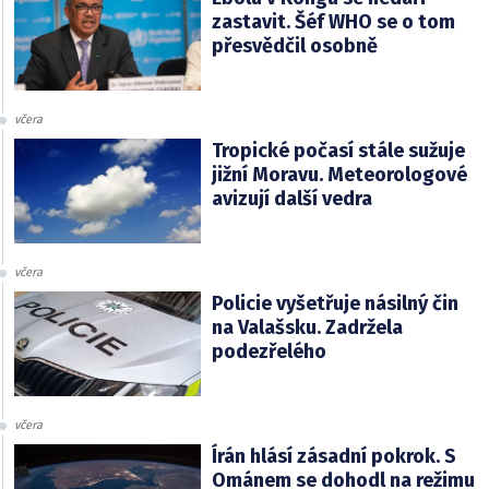
zastavit. Šéf WHO se o tom
přesvědčil osobně
včera
Tropické počasí stále sužuje
jižní Moravu. Meteorologové
avizují další vedra
včera
Policie vyšetřuje násilný čin
na Valašsku. Zadržela
podezřelého
včera
Írán hlásí zásadní pokrok. S
Ománem se dohodl na režimu