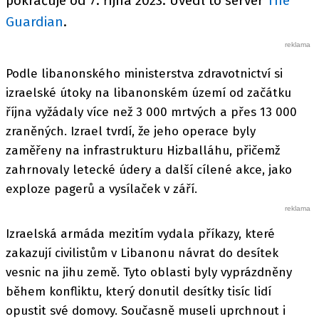
pokračuje od 7. října 2023. Uvedl to server
The
Guardian
.
Podle libanonského ministerstva zdravotnictví si
izraelské útoky na libanonském území od začátku
října vyžádaly více než 3 000 mrtvých a přes 13 000
zraněných. Izrael tvrdí, že jeho operace byly
zaměřeny na infrastrukturu Hizballáhu, přičemž
zahrnovaly letecké údery a další cílené akce, jako
exploze pagerů a vysílaček v září.
Izraelská armáda mezitím vydala příkazy, které
zakazují civilistům v Libanonu návrat do desítek
vesnic na jihu země. Tyto oblasti byly vyprázdněny
během konfliktu, který donutil desítky tisíc lidí
opustit své domovy. Současně museli uprchnout i