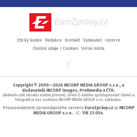
na
na
na
na
Facebook
Twitter
Instagram
YouTube
EuroZprávy.cz
Etický kodex
Redakce
Kontakt
Vydavatel
Inzerce
Osobní údaje / Cookies
Volná místa
Přejít
na
začátek
stránky
Copyright © 2009—2026 INCORP MEDIA GROUP s.r.o., a
dodavatelé INCORP images, Profimedia a ČTK.
Jakékoliv užití obsahu včetně převzetí, šíření či dalšího zpřístupňování článků a
fotografií je bez souhlasu INCORP MEDIA GROUP s.r.o. zakázáno.
Provozovatelem zpravodajského serveru
EuroZprávy.cz
je
INCORP
MEDIA GROUP s.r.o.
, IC:
118 23 054
.