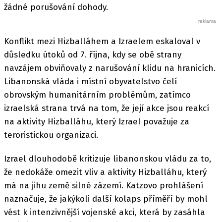
žádné porušování dohody.
Konflikt mezi Hizballáhem a Izraelem eskaloval v
důsledku útoků od 7. října, kdy se obě strany
navzájem obviňovaly z narušování klidu na hranicích.
Libanonská vláda i místní obyvatelstvo čelí
obrovským humanitárním problémům, zatímco
izraelská strana trvá na tom, že její akce jsou reakcí
na aktivity Hizballáhu, který Izrael považuje za
teroristickou organizaci.
Izrael dlouhodobě kritizuje libanonskou vládu za to,
že nedokáže omezit vliv a aktivity Hizballáhu, který
má na jihu země silné zázemí. Katzovo prohlášení
naznačuje, že jakýkoli další kolaps příměří by mohl
vést k intenzivnější vojenské akci, která by zasáhla