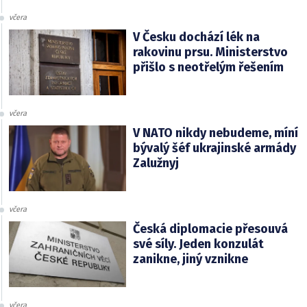
včera
V Česku dochází lék na
rakovinu prsu. Ministerstvo
přišlo s neotřelým řešením
včera
V NATO nikdy nebudeme, míní
bývalý šéf ukrajinské armády
Zalužnyj
včera
Česká diplomacie přesouvá
své síly. Jeden konzulát
zanikne, jiný vznikne
včera