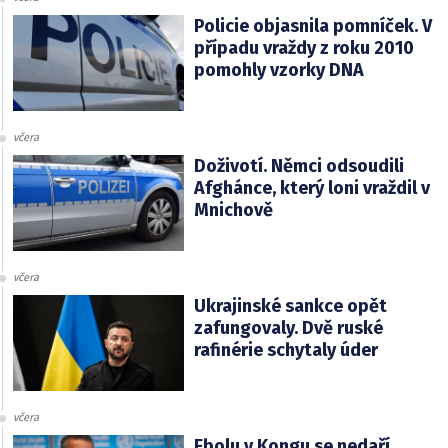
Policie objasnila pomníček. V
případu vraždy z roku 2010
pomohly vzorky DNA
včera
Doživotí. Němci odsoudili
Afghánce, který loni vraždil v
Mnichově
včera
Ukrajinské sankce opět
zafungovaly. Dvě ruské
rafinérie schytaly úder
včera
Ebolu v Kongu se nedaří