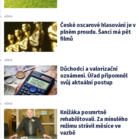
včera
České oscarové hlasování je v
plném proudu. Šanci má pět
filmů
včera
Důchodci a valorizační
oznámení. Úřad připomněl
svůj aktuální postup
včera
Knížáka posmrtně
rehabilitovali. Za minulého
režimu strávil měsíce ve
vazbě