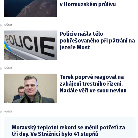
v Hormuzském průlivu
včera
Policie našla tělo
pohřešovaného při pátrání na
jezeře Most
včera
Turek poprvé reagoval na
zahájení trestního řízení.
Nadále věří ve svou nevinu
včera
Moravský teplotní rekord se měnil potřetí za
tři dny. Ve Strážnici bylo 41 stupňů