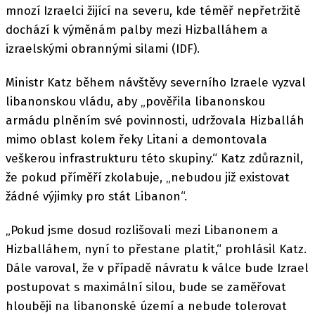
mnozí Izraelci žijící na severu, kde téměř nepřetržitě
dochází k výměnám palby mezi Hizballáhem a
izraelskými obrannými silami (IDF).
Ministr Katz během návštěvy severního Izraele vyzval
libanonskou vládu, aby „pověřila libanonskou
armádu plněním své povinnosti, udržovala Hizballáh
mimo oblast kolem řeky Litani a demontovala
veškerou infrastrukturu této skupiny.“ Katz zdůraznil,
že pokud příměří zkolabuje, „nebudou již existovat
žádné výjimky pro stát Libanon“.
„Pokud jsme dosud rozlišovali mezi Libanonem a
Hizballáhem, nyní to přestane platit,“ prohlásil Katz.
Dále varoval, že v případě návratu k válce bude Izrael
postupovat s maximální silou, bude se zaměřovat
hlouběji na libanonské území a nebude tolerovat