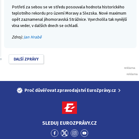
Potřetí za sebou se ve středu posouvala hodnota historického
teplotního rekordu pro území Moravy a Slezska. Nové maximum
opět zaznamenal jihomoravská Strážnice. Vyvrcholila tak nynější
vlna veder, v dalších dnech se ochladí.
Zdroj:
Jan Hrabě
DALŠÍ ZPRÁVY
Proč důvěřovat zpravodajství EuroZprávy.cz
SLEDUJ EUROZPRÁVY.CZ
Přejít
Přejít
Přejít
Přejít