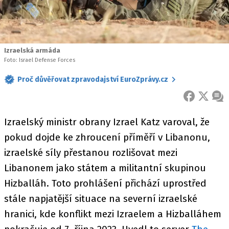
Izraelská armáda
Foto: Israel Defense Forces
Proč důvěřovat zpravodajství EuroZprávy.cz
FACEBOOK
X
ZPR
Izraelský ministr obrany Izrael Katz varoval, že
pokud dojde ke zhroucení příměří v Libanonu,
izraelské síly přestanou rozlišovat mezi
Libanonem jako státem a militantní skupinou
Hizballáh. Toto prohlášení přichází uprostřed
stále napjatější situace na severní izraelské
hranici, kde konflikt mezi Izraelem a Hizballáhem