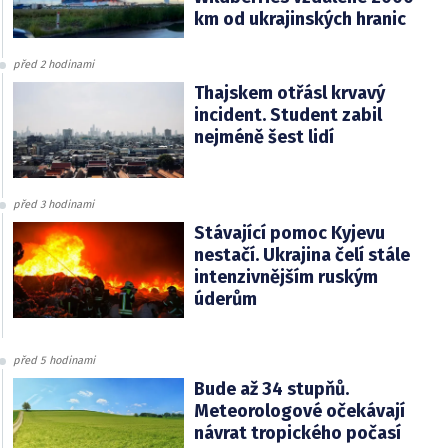
km od ukrajinských hranic
před 2 hodinami
Thajskem otřásl krvavý
incident. Student zabil
nejméně šest lidí
před 3 hodinami
Stávající pomoc Kyjevu
nestačí. Ukrajina čelí stále
intenzivnějším ruským
úderům
před 5 hodinami
Bude až 34 stupňů.
Meteorologové očekávají
návrat tropického počasí