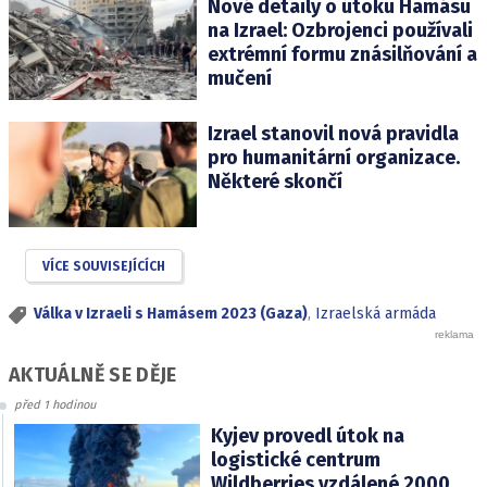
Nové detaily o útoku Hamásu
na Izrael: Ozbrojenci používali
extrémní formu znásilňování a
mučení
Izrael stanovil nová pravidla
pro humanitární organizace.
Některé skončí
VÍCE SOUVISEJÍCÍCH
Válka v Izraeli s Hamásem 2023 (Gaza)
,
Izraelská armáda
AKTUÁLNĚ SE DĚJE
před 1 hodinou
Kyjev provedl útok na
logistické centrum
Wildberries vzdálené 2000