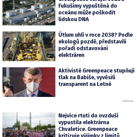
Fukušimy vypuštěná do
oceánu může poškodit
lidskou DNA
Útlum uhlí v roce 2038? Podle
ekologů pozdě, představili
pořadí odstavování
elektráren
Aktivisté Greenpeace stupňují
tlak na Babiše, vyvěsili
transparent na Letné
Nejvíce rtuti do ovzduší
vypustila elektrárna
Chvaletice. Greenpeace
kritizuje výjimky z limitů