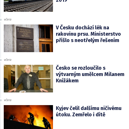
2019
včera
V Česku dochází lék na
rakovinu prsu. Ministerstvo
přišlo s neotřelým řešením
včera
Česko se rozloučilo s
výtvarným umělcem Milanem
Knížákem
včera
Kyjev čelil dalšímu ničivému
útoku. Zemřelo i dítě