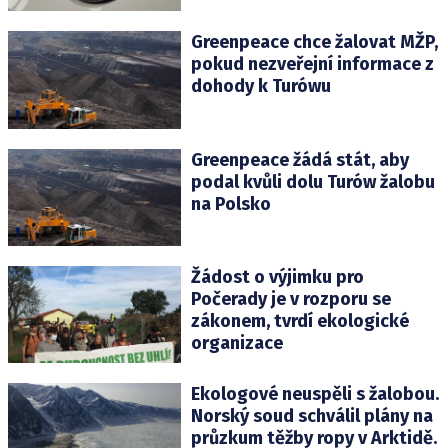
Greenpeace chce žalovat MŽP,
pokud nezveřejní informace z
dohody k Turówu
Greenpeace žádá stát, aby
podal kvůli dolu Turów žalobu
na Polsko
Žádost o výjimku pro
Počerady je v rozporu se
zákonem, tvrdí ekologické
organizace
Ekologové neuspěli s žalobou.
Norský soud schválil plány na
průzkum těžby ropy v Arktidě.