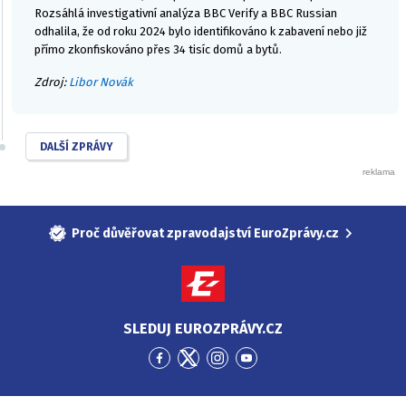
Rozsáhlá investigativní analýza BBC Verify a BBC Russian
odhalila, že od roku 2024 bylo identifikováno k zabavení nebo již
přímo zkonfiskováno přes 34 tisíc domů a bytů.
Zdroj:
Libor Novák
DALŠÍ ZPRÁVY
Proč důvěřovat zpravodajství EuroZprávy.cz
SLEDUJ EUROZPRÁVY.CZ
Přejít
Přejít
Přejít
Přejít
na
na
na
na
Facebook
Twitter
Instagram
YouTube