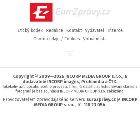
EuroZprávy.cz
Etický kodex
Redakce
Kontakt
Vydavatel
Inzerce
Osobní údaje / Cookies
Volná místa
Přejít
na
začátek
stránky
Copyright © 2009—2026 INCORP MEDIA GROUP s.r.o., a
dodavatelé INCORP images, Profimedia a ČTK.
Jakékoliv užití obsahu včetně převzetí, šíření či dalšího zpřístupňování článků a
fotografií je bez souhlasu INCORP MEDIA GROUP s.r.o. zakázáno.
Provozovatelem zpravodajského serveru
EuroZprávy.cz
je
INCORP
MEDIA GROUP s.r.o.
, IC:
118 23 054
.