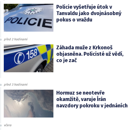
Policie vyšetřuje útok v
Tanvaldu jako dvojnásobný
pokus o vraždu
před 2 hodinami
Záhada muže z Krkonoš
objasněna. Policisté už vědí,
co je zač
před 3 hodinami
Hormuz se neotevře
okamžitě, varuje Írán
navzdory pokroku v jednáních
včera