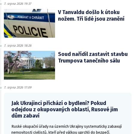
7. srpna 2026 19:37
V Tanvaldu došlo k útoku
nožem. Tři lidé jsou zranění
7. srpna 2026 18:26
Soud nařídil zastavit stavbu
Trumpova tanečního sálu
7. srpna 2026 17:09
Jak Ukrajinci přichází o bydlení? Pokud
odejdou z okupovaných oblastí, Rusové jim
dům zabaví
Ruské okupační úřady na územích Ukrajiny systematicky zabavují
nemovitosti civilistů, kteří před válkou uprchli do bezpečí.