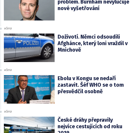
problém. Burnham nevylučuje
nové vyšetřování
včera
Doživotí. Němci odsoudili
Afghánce, který loni vraždil v
Mnichově
včera
Ebolu v Kongu se nedaří
zastavit. Šéf WHO se o tom
přesvědčil osobně
včera
České dráhy přepravily
nejvíce cestujících od roku