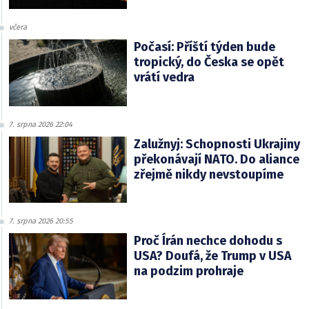
včera
Počasí: Příští týden bude
tropický, do Česka se opět
vrátí vedra
7. srpna 2026 22:04
Zalužnyj: Schopnosti Ukrajiny
překonávají NATO. Do aliance
zřejmě nikdy nevstoupíme
7. srpna 2026 20:55
Proč Írán nechce dohodu s
USA? Doufá, že Trump v USA
na podzim prohraje