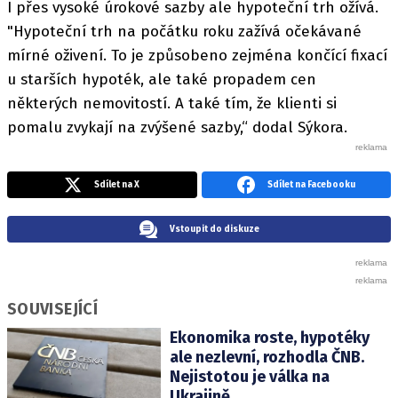
I přes vysoké úrokové sazby ale hypoteční trh ožívá.
"Hypoteční trh na počátku roku zažívá očekávané
mírné oživení. To je způsobeno zejména končící fixací
u starších hypoték, ale také propadem cen
některých nemovitostí. A také tím, že klienti si
pomalu zvykají na zvýšené sazby,“ dodal Sýkora.
Sdílet na X
Sdílet na Facebooku
Vstoupit do diskuze
SOUVISEJÍCÍ
Ekonomika roste, hypotéky
ale nezlevní, rozhodla ČNB.
Nejistotou je válka na
Ukrajině