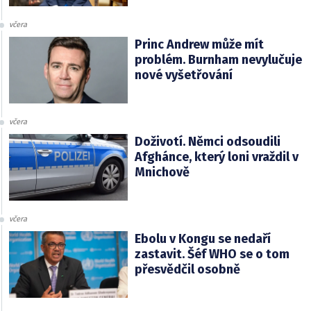
včera
Princ Andrew může mít
problém. Burnham nevylučuje
nové vyšetřování
včera
Doživotí. Němci odsoudili
Afghánce, který loni vraždil v
Mnichově
včera
Ebolu v Kongu se nedaří
zastavit. Šéf WHO se o tom
přesvědčil osobně