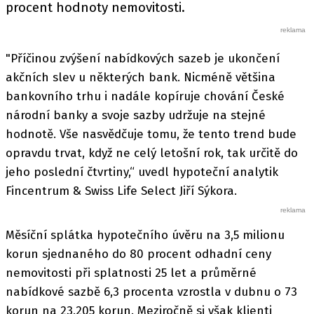
procent hodnoty nemovitosti.
"Příčinou zvýšení nabídkových sazeb je ukončení
akčních slev u některých bank. Nicméně většina
bankovního trhu i nadále kopíruje chování České
národní banky a svoje sazby udržuje na stejné
hodnotě. Vše nasvědčuje tomu, že tento trend bude
opravdu trvat, když ne celý letošní rok, tak určitě do
jeho poslední čtvrtiny,“ uvedl hypoteční analytik
Fincentrum & Swiss Life Select Jiří Sýkora.
Měsíční splátka hypotečního úvěru na 3,5 milionu
korun sjednaného do 80 procent odhadní ceny
nemovitosti při splatnosti 25 let a průměrné
nabídkové sazbě 6,3 procenta vzrostla v dubnu o 73
korun na 23.205 korun. Meziročně si však klienti