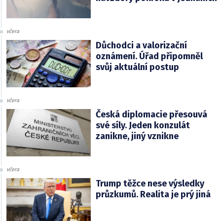
včera
Důchodci a valorizační
oznámení. Úřad připomněl
svůj aktuální postup
včera
Česká diplomacie přesouvá
své síly. Jeden konzulát
zanikne, jiný vznikne
včera
Trump těžce nese výsledky
průzkumů. Realita je prý jiná