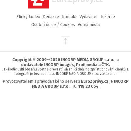
Etický kodex
Redakce
Kontakt
Vydavatel
Inzerce
Osobní údaje / Cookies
Volná místa
Přejít
na
začátek
stránky
Copyright © 2009—2026 INCORP MEDIA GROUP s.r.o., a
dodavatelé INCORP images, Profimedia a ČTK.
Jakékoliv užití obsahu včetně převzetí, šíření či dalšího zpřístupňování článků a
fotografií je bez souhlasu INCORP MEDIA GROUP s.r.o. zakázáno.
Provozovatelem zpravodajského serveru
EuroZprávy.cz
je
INCORP
MEDIA GROUP s.r.o.
, IC:
118 23 054
.