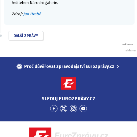
ředitelem Národní galerie.
Zdroj:
Jan Hrabě
DALŠÍ ZPRÁVY
Proč důvěřovat zpravodajství EuroZprávy.cz
SLEDUJ EUROZPRÁVY.CZ
Přejít
Přejít
Přejít
Přejít
na
na
na
na
Facebook
Twitter
Instagram
YouTube
EuroZprávy.cz