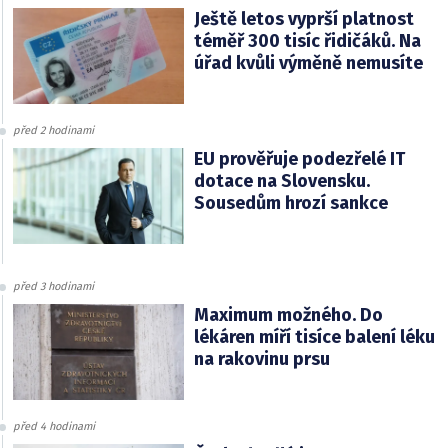
Ještě letos vyprší platnost
téměř 300 tisíc řidičáků. Na
úřad kvůli výměně nemusíte
před 2 hodinami
EU prověřuje podezřelé IT
dotace na Slovensku.
Sousedům hrozí sankce
před 3 hodinami
Maximum možného. Do
lékáren míří tisíce balení léku
na rakovinu prsu
před 4 hodinami