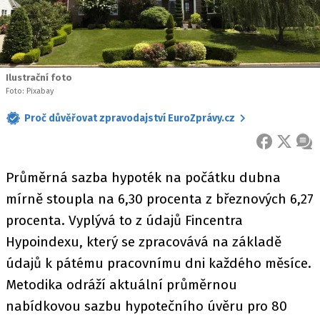
Ilustrační foto
Foto: Pixabay
Proč důvěřovat zpravodajství EuroZprávy.cz
FACEBOOK
X
ZPR
Průměrná sazba hypoték na počátku dubna
mírně stoupla na 6,30 procenta z březnových 6,27
procenta. Vyplývá to z údajů Fincentra
Hypoindexu, který se zpracovává na základě
údajů k pátému pracovnímu dni každého měsíce.
Metodika odráží aktuální průměrnou
nabídkovou sazbu hypotečního úvěru pro 80