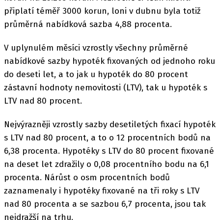
připlatí téměř 3000 korun, loni v dubnu byla totiž
průměrná nabídková sazba 4,88 procenta.
V uplynulém měsíci vzrostly všechny průměrné
nabídkové sazby hypoték fixovaných od jednoho roku
do deseti let, a to jak u hypoték do 80 procent
zástavní hodnoty nemovitosti (LTV), tak u hypoték s
LTV nad 80 procent.
Nejvýrazněji vzrostly sazby desetiletých fixací hypoték
s LTV nad 80 procent, a to o 12 procentních bodů na
6,38 procenta. Hypotéky s LTV do 80 procent fixované
na deset let zdražily o 0,08 procentního bodu na 6,1
procenta. Nárůst o osm procentních bodů
zaznamenaly i hypotéky fixované na tři roky s LTV
nad 80 procenta a se sazbou 6,7 procenta, jsou tak
nejdražší na trhu.