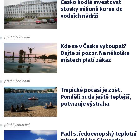
Česko hodlá investovat
stovky milionů korun do
vodních nádrží
před 5 hodinami
Kde se v Česku vykoupat?
Dejte si pozor. Na několika
místech platí zákaz
před 6 hodinami
Tropické počasí je zpět.
Pondělí bude ještě teplejší,
potvrzuje výstraha
před 7 hodinami
Padl středoevropský teplotní