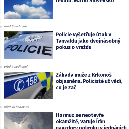
rekord. Má ho Slovensko
před 8 hodinami
Policie vyšetřuje útok v
Tanvaldu jako dvojnásobný
pokus o vraždu
před 9 hodinami
Záhada muže z Krkonoš
objasněna. Policisté už vědí,
co je zač
před 10 hodinami
Hormuz se neotevře
okamžitě, varuje Írán
navzdory pokroku v jednáních