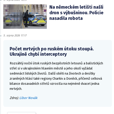
Na německém letišti našli
dron s výbušninou. Policie
nasadila robota
5. srpna 2026 17:17
Počet mrtvých po ruském útoku stoupá.
Ukrajině chybí interceptory
Rozsáhlý noční útok ruských bezpilotních letounů a balistických
střel si v ukrajinském hlavním městě a jeho okolí vyžádal
sedmnáct lidských životů. Další oběti na životech a desítky
zraněných hlásí také regiony Charkiv a Doněck, přičemž celková
bilance dosavadních střetů vzrostla na nejméně dvacet jedna
mrtvých.
Zdroj:
Libor Novák