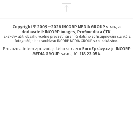
Přejít
na
začátek
stránky
Copyright © 2009—2026 INCORP MEDIA GROUP s.r.o., a
dodavatelé INCORP images, Profimedia a ČTK.
Jakékoliv užití obsahu včetně převzetí, šíření či dalšího zpřístupňování článků a
fotografií je bez souhlasu INCORP MEDIA GROUP s.r.o. zakázáno.
Provozovatelem zpravodajského serveru
EuroZprávy.cz
je
INCORP
MEDIA GROUP s.r.o.
, IC:
118 23 054
.