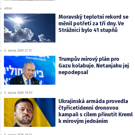
včera
Moravský teplotní rekord se
měnil potřetí za tři dny. Ve
Strážnici bylo 41 stupňů
5. srpna 2026 21:12
Trumpův mírový plán pro
Gazu kolabuje. Netanjahu jej
nepodepsal
5. srpna 2026 19:55
Ukrajinská armáda provedla
čtyřicetidenní dronovou
kampaň s cílem přinutit Kreml
k mírovým jednáním
5. srpna 2026 18:31