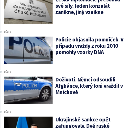
své síly. Jeden konzulát
zanikne, jiný vznikne
včera
Policie objasnila pomníček. V
případu vraždy z roku 2010
pomohly vzorky DNA
včera
Doživotí. Němci odsoudili
Afghánce, který loni vraždil v
Mnichově
včera
Ukrajinské sankce opět
zafungovaly. Dvě ruské