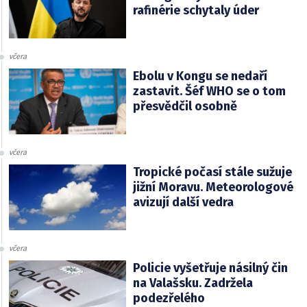
rafinérie schytaly úder
včera
Ebolu v Kongu se nedaří
zastavit. Šéf WHO se o tom
přesvědčil osobně
včera
Tropické počasí stále sužuje
jižní Moravu. Meteorologové
avizují další vedra
včera
Policie vyšetřuje násilný čin
na Valašsku. Zadržela
podezřelého