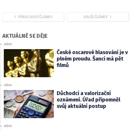
PŘEDCHOZÍ ČLÁNKY
DALŠÍ ČLÁNKY
AKTUÁLNĚ SE DĚJE
včera
České oscarové hlasování je v
plném proudu. Šanci má pět
filmů
včera
Důchodci a valorizační
oznámení. Úřad připomněl
svůj aktuální postup
včera