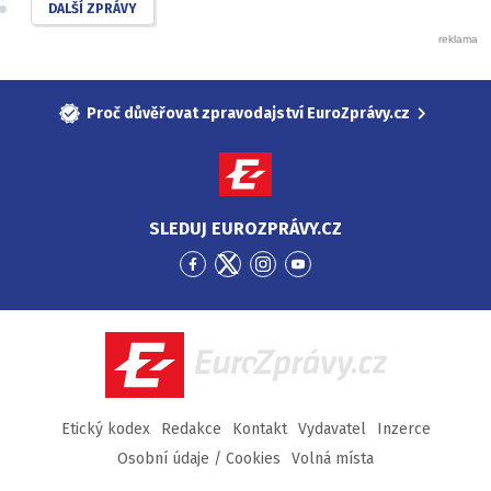
DALŠÍ ZPRÁVY
Proč důvěřovat zpravodajství EuroZprávy.cz
SLEDUJ EUROZPRÁVY.CZ
Přejít
Přejít
Přejít
Přejít
na
na
na
na
Facebook
Twitter
Instagram
YouTube
EuroZprávy.cz
Etický kodex
Redakce
Kontakt
Vydavatel
Inzerce
Osobní údaje / Cookies
Volná místa