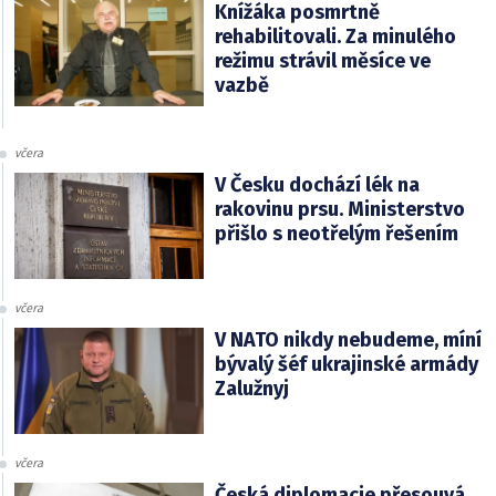
Knížáka posmrtně
rehabilitovali. Za minulého
režimu strávil měsíce ve
vazbě
včera
V Česku dochází lék na
rakovinu prsu. Ministerstvo
přišlo s neotřelým řešením
včera
V NATO nikdy nebudeme, míní
bývalý šéf ukrajinské armády
Zalužnyj
včera
Česká diplomacie přesouvá