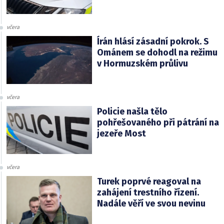
včera
Írán hlásí zásadní pokrok. S
Ománem se dohodl na režimu
v Hormuzském průlivu
včera
Policie našla tělo
pohřešovaného při pátrání na
jezeře Most
včera
Turek poprvé reagoval na
zahájení trestního řízení.
Nadále věří ve svou nevinu