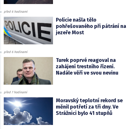
před 6 hodinami
Policie našla tělo
pohřešovaného při pátrání na
jezeře Most
před 6 hodinami
Turek poprvé reagoval na
zahájení trestního řízení.
Nadále věří ve svou nevinu
před 7 hodinami
Moravský teplotní rekord se
měnil potřetí za tři dny. Ve
Strážnici bylo 41 stupňů