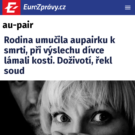
MEN
au-pair
Rodina umučila aupairku k
smrti, při výslechu dívce
lámali kosti. Doživotí, řekl
soud