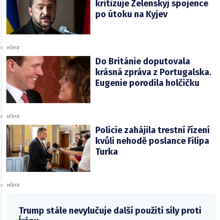
kritizuje Zelenskyj spojence
po útoku na Kyjev
včera
Do Británie doputovala
krásná zpráva z Portugalska.
Eugenie porodila holčičku
včera
Policie zahájila trestní řízení
kvůli nehodě poslance Filipa
Turka
včera
Trump stále nevylučuje další použití síly proti