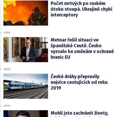
Počet mrtvých po ruském
útoku stoupá. Ukrajině chybí
interceptory
včera
Metnar řešil situaci ve
španělské Ceutě. Česko
vyzvalo ke změnám v ochraně
hranic EU
včera
České dráhy přepravily
nejvíce cestujících od roku
2019
včera
Mohli jste zachránit životy,