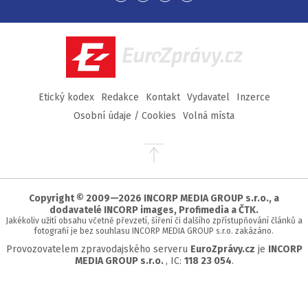
na
na
na
na
Facebook
Twitter
Instagram
YouTube
EuroZprávy.cz
Etický kodex
Redakce
Kontakt
Vydavatel
Inzerce
Osobní údaje / Cookies
Volná místa
Přejít
na
začátek
stránky
Copyright © 2009—2026 INCORP MEDIA GROUP s.r.o., a
dodavatelé INCORP images, Profimedia a ČTK.
Jakékoliv užití obsahu včetně převzetí, šíření či dalšího zpřístupňování článků a
fotografií je bez souhlasu INCORP MEDIA GROUP s.r.o. zakázáno.
Provozovatelem zpravodajského serveru
EuroZprávy.cz
je
INCORP
MEDIA GROUP s.r.o.
, IC:
118 23 054
.