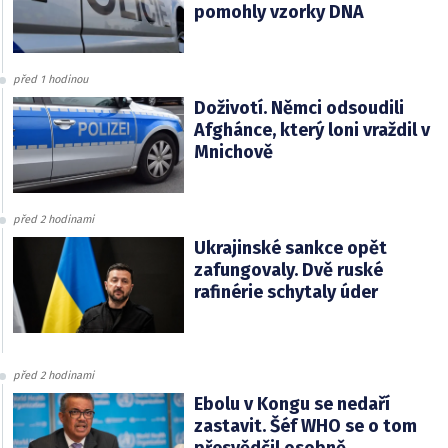
pomohly vzorky DNA
před 1 hodinou
Doživotí. Němci odsoudili
Afghánce, který loni vraždil v
Mnichově
před 2 hodinami
Ukrajinské sankce opět
zafungovaly. Dvě ruské
rafinérie schytaly úder
před 2 hodinami
Ebolu v Kongu se nedaří
zastavit. Šéf WHO se o tom