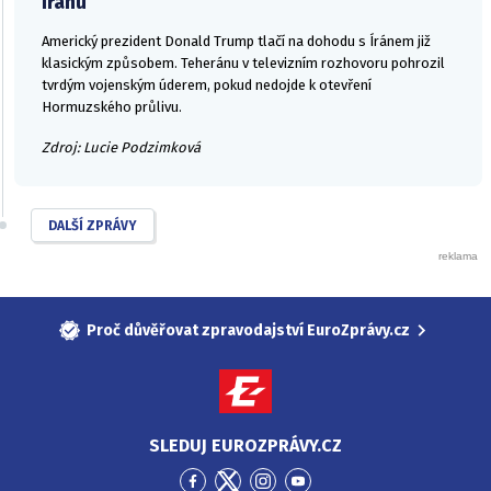
Íránu
Americký prezident Donald Trump tlačí na dohodu s Íránem již
klasickým způsobem. Teheránu v televizním rozhovoru pohrozil
tvrdým vojenským úderem, pokud nedojde k otevření
Hormuzského průlivu.
Zdroj: Lucie Podzimková
DALŠÍ ZPRÁVY
Proč důvěřovat zpravodajství EuroZprávy.cz
SLEDUJ EUROZPRÁVY.CZ
Přejít
Přejít
Přejít
Přejít