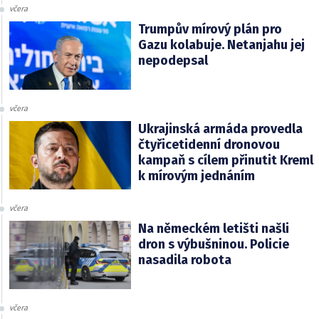
včera
Trumpův mírový plán pro
Gazu kolabuje. Netanjahu jej
nepodepsal
včera
Ukrajinská armáda provedla
čtyřicetidenní dronovou
kampaň s cílem přinutit Kreml
k mírovým jednáním
včera
Na německém letišti našli
dron s výbušninou. Policie
nasadila robota
včera