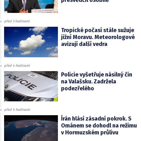
přesvědčil osobně
před 3 hodinami
Tropické počasí stále sužuje
jižní Moravu. Meteorologové
avizují další vedra
před 4 hodinami
Policie vyšetřuje násilný čin
na Valašsku. Zadržela
podezřelého
před 5 hodinami
Írán hlásí zásadní pokrok. S
Ománem se dohodl na režimu
v Hormuzském průlivu