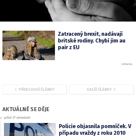
Zatracený brexit, nadávají
britské rodiny. Chybí jim au
pair z EU
PŘEDCHOZÍ ČLÁNKY
DALŠÍ ČLÁNKY
AKTUÁLNĚ SE DĚJE
před 27 minutami
Policie objasnila pomníček. V
případu vraždy z roku 2010