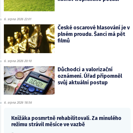
6. srpna 2026 22:01
České oscarové hlasování je v
plném proudu. Šanci má pět
filmů
6. srpna 2026 20:10
Důchodci a valorizační
oznámení. Úřad připomněl
svůj aktuální postup
6. srpna 2026 18:56
Knížáka posmrtně rehabilitovali. Za minulého
režimu strávil měsíce ve vazbě