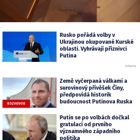
Rusko pořádá volby v
Ukrajinou okupované Kurské
oblasti. Vyhrávají příznivci
Putina
Země vyčerpaná válkami a
surovinový přívěšek Číny,
předpovídá historik
budoucnost Putinova Ruska
ROZHOVOR
Putin se po volbách dočkal
gratulací od prvního
významného západního
politika