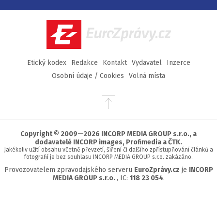
na
na
na
na
Facebook
Twitter
Instagram
YouTube
EuroZprávy.cz
Etický kodex
Redakce
Kontakt
Vydavatel
Inzerce
Osobní údaje / Cookies
Volná místa
Přejít
na
začátek
stránky
Copyright © 2009—2026 INCORP MEDIA GROUP s.r.o., a
dodavatelé INCORP images, Profimedia a ČTK.
Jakékoliv užití obsahu včetně převzetí, šíření či dalšího zpřístupňování článků a
fotografií je bez souhlasu INCORP MEDIA GROUP s.r.o. zakázáno.
Provozovatelem zpravodajského serveru
EuroZprávy.cz
je
INCORP
MEDIA GROUP s.r.o.
, IC:
118 23 054
.