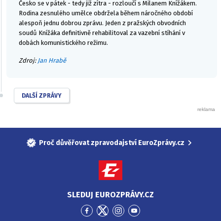
Česko se v pátek - tedy již zítra - rozloučí s Milanem Knížákem.
Rodina zesnulého umělce obdržela během náročného období
alespoň jednu dobrou zprávu. Jeden z pražských obvodních
soudů Knížáka definitivně rehabilitoval za vazební stíhání v
dobách komunistického režimu.
Zdroj:
Jan Hrabě
DALŠÍ ZPRÁVY
Proč důvěřovat zpravodajství EuroZprávy.cz
SLEDUJ EUROZPRÁVY.CZ
Přejít
Přejít
Přejít
Přejít