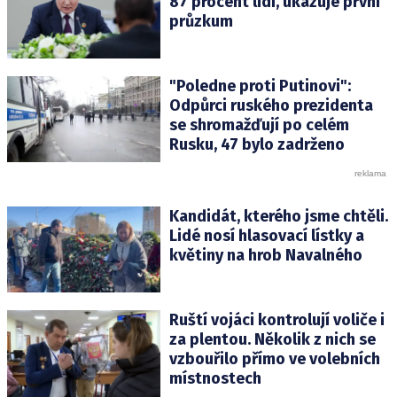
87 procent lidí, ukazuje první
průzkum
"Poledne proti Putinovi":
Odpůrci ruského prezidenta
se shromažďují po celém
Rusku, 47 bylo zadrženo
Kandidát, kterého jsme chtěli.
Lidé nosí hlasovací lístky a
květiny na hrob Navalného
Ruští vojáci kontrolují voliče i
za plentou. Několik z nich se
vzbouřilo přímo ve volebních
místnostech