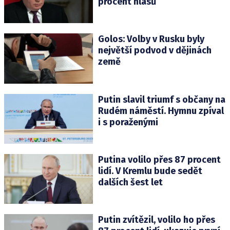
procent hlasů
Golos: Volby v Rusku byly
největší podvod v dějinách
země
Putin slavil triumf s občany na
Rudém náměstí. Hymnu zpíval
i s poraženými
Putina volilo přes 87 procent
lidí. V Kremlu bude sedět
dalších šest let
Putin zvítězil, volilo ho přes