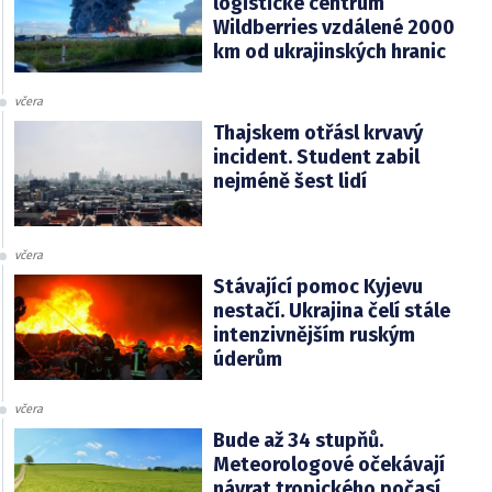
logistické centrum
Wildberries vzdálené 2000
km od ukrajinských hranic
včera
Thajskem otřásl krvavý
incident. Student zabil
nejméně šest lidí
včera
Stávající pomoc Kyjevu
nestačí. Ukrajina čelí stále
intenzivnějším ruským
úderům
včera
Bude až 34 stupňů.
Meteorologové očekávají
návrat tropického počasí