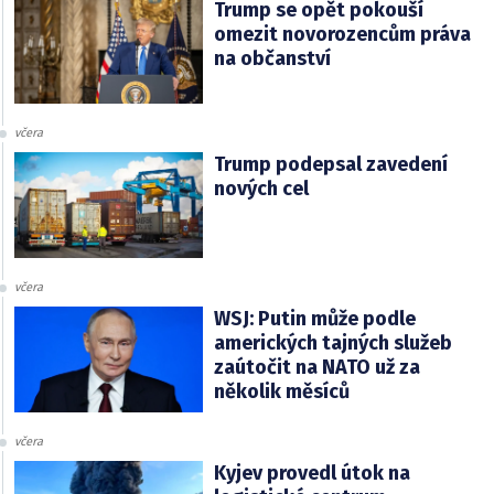
Trump se opět pokouší
omezit novorozencům práva
na občanství
včera
Trump podepsal zavedení
nových cel
včera
WSJ: Putin může podle
amerických tajných služeb
zaútočit na NATO už za
několik měsíců
včera
Kyjev provedl útok na