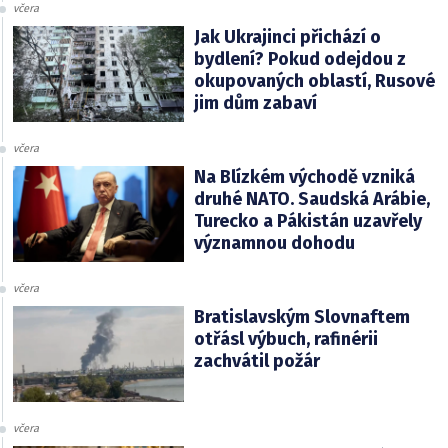
včera
Jak Ukrajinci přichází o
bydlení? Pokud odejdou z
okupovaných oblastí, Rusové
jim dům zabaví
včera
Na Blízkém východě vzniká
druhé NATO. Saudská Arábie,
Turecko a Pákistán uzavřely
významnou dohodu
včera
Bratislavským Slovnaftem
otřásl výbuch, rafinérii
zachvátil požár
včera