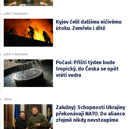
před 3 hodinami
Kyjev čelil dalšímu ničivému
útoku. Zemřelo i dítě
před 4 hodinami
Počasí: Příští týden bude
tropický, do Česka se opět
vrátí vedra
včera
Zalužnyj: Schopnosti Ukrajiny
překonávají NATO. Do aliance
zřejmě nikdy nevstoupíme