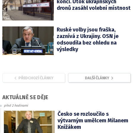
končí. Útok ukrajinských
dronů zasáhl volební místnost
Ruské volby jsou fraška,
zaznívá z Ukrajiny. OSN je
odsoudila bez ohledu na
výsledky
PŘEDCHOZÍ ČLÁNKY
DALŠÍ ČLÁNKY
AKTUÁLNĚ SE DĚJE
před 2 hodinami
Česko se rozloučilo s
výtvarným umělcem Milanem
Knížákem