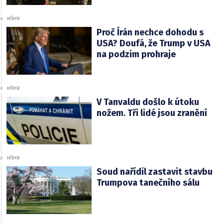
včera
Proč Írán nechce dohodu s
USA? Doufá, že Trump v USA
na podzim prohraje
včera
V Tanvaldu došlo k útoku
nožem. Tři lidé jsou zranění
včera
Soud nařídil zastavit stavbu
Trumpova tanečního sálu