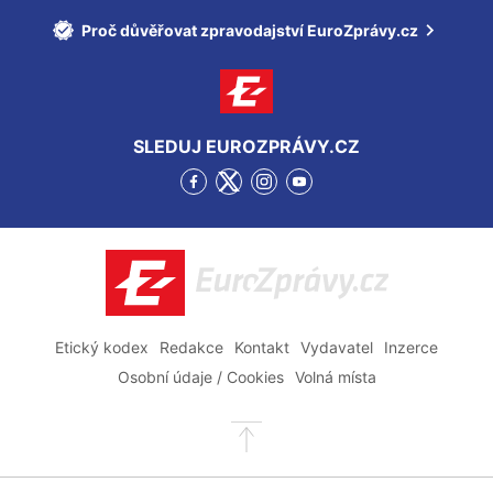
Proč důvěřovat zpravodajství EuroZprávy.cz
SLEDUJ EUROZPRÁVY.CZ
Přejít
Přejít
Přejít
Přejít
na
na
na
na
Facebook
Twitter
Instagram
YouTube
EuroZprávy.cz
Etický kodex
Redakce
Kontakt
Vydavatel
Inzerce
Osobní údaje / Cookies
Volná místa
Přejít
na
začátek
stránky