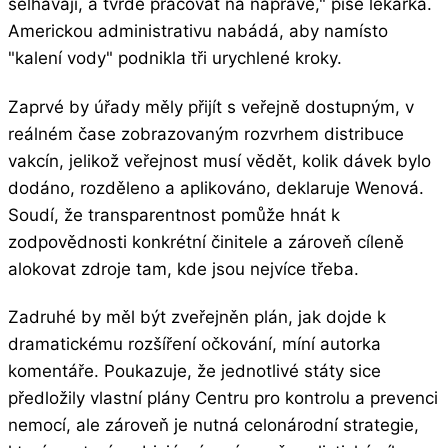
selhávají, a tvrdě pracovat na nápravě," píše lékařka.
Americkou administrativu nabádá, aby namísto
"kalení vody" podnikla tři urychlené kroky.
Zaprvé by úřady měly přijít s veřejně dostupným, v
reálném čase zobrazovaným rozvrhem distribuce
vakcín, jelikož veřejnost musí vědět, kolik dávek bylo
dodáno, rozděleno a aplikováno, deklaruje Wenová.
Soudí, že transparentnost pomůže hnát k
zodpovědnosti konkrétní činitele a zároveň cíleně
alokovat zdroje tam, kde jsou nejvíce třeba.
Zadruhé by měl být zveřejněn plán, jak dojde k
dramatickému rozšíření očkování, míní autorka
komentáře. Poukazuje, že jednotlivé státy sice
předložily vlastní plány Centru pro kontrolu a prevenci
nemocí, ale zároveň je nutná celonárodní strategie,