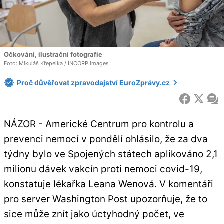
Očkování, ilustrační fotografie
Foto: Mikuláš Křepelka / INCORP images
Proč důvěřovat zpravodajství EuroZprávy.cz
FACEBOOK
X
ZP
NÁZOR - Americké Centrum pro kontrolu a
prevenci nemocí v pondělí ohlásilo, že za dva
týdny bylo ve Spojených státech aplikováno 2,1
milionu dávek vakcín proti nemoci covid-19,
konstatuje lékařka Leana Wenová. V komentáři
pro server Washington Post upozorňuje, že to
sice může znít jako úctyhodný počet, ve