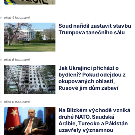
před 4 hodinami
Soud nařídil zastavit stavbu
Trumpova tanečního sálu
před 5 hodinami
Jak Ukrajinci přichází o
bydlení? Pokud odejdou z
okupovaných oblastí,
Rusové jim dům zabaví
před 6 hodinami
Na Blízkém východě vzniká
druhé NATO. Saudská
Arábie, Turecko a Pákistán
uzavřely významnou