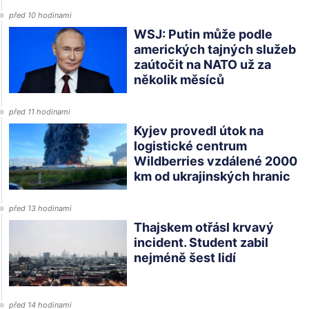
před 10 hodinami
WSJ: Putin může podle
amerických tajných služeb
zaútočit na NATO už za
několik měsíců
před 11 hodinami
Kyjev provedl útok na
logistické centrum
Wildberries vzdálené 2000
km od ukrajinských hranic
před 13 hodinami
Thajskem otřásl krvavý
incident. Student zabil
nejméně šest lidí
před 14 hodinami