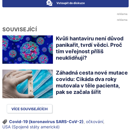
Vstoupit do diskuze
SOUVISEJÍCÍ
Kvůli hantaviru není důvod
panikařit, tvrdí vědci. Proč
tím veřejnost příliš
neuklidňují?
Záhadná cesta nové mutace
covidu: Cikáda dva roky
mutovala v těle pacienta,
pak se začala šířit
VÍCE SOUVISEJÍCÍCH
Covid-19 (koronavirus SARS-CoV-2)
,
očkování
,
USA (Spojené státy americké)