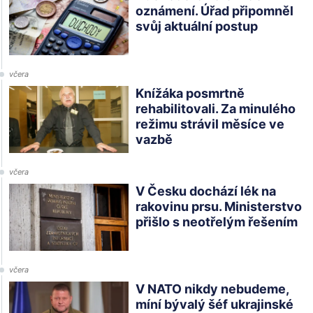
oznámení. Úřad připomněl
svůj aktuální postup
včera
Knížáka posmrtně
rehabilitovali. Za minulého
režimu strávil měsíce ve
vazbě
včera
V Česku dochází lék na
rakovinu prsu. Ministerstvo
přišlo s neotřelým řešením
včera
V NATO nikdy nebudeme,
míní bývalý šéf ukrajinské