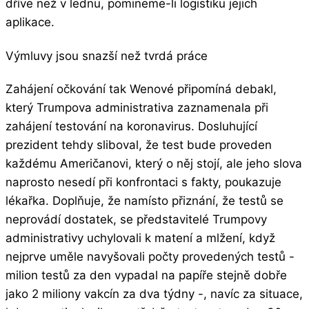
dříve než v lednu, pomineme-li logistiku jejich
aplikace.
Výmluvy jsou snazší než tvrdá práce
Zahájení očkování tak Wenové připomíná debakl,
který Trumpova administrativa zaznamenala při
zahájení testování na koronavirus. Dosluhující
prezident tehdy sliboval, že test bude proveden
každému Američanovi, který o něj stojí, ale jeho slova
naprosto nesedí při konfrontaci s fakty, poukazuje
lékařka. Doplňuje, že namísto přiznání, že testů se
neprovádí dostatek, se představitelé Trumpovy
administrativy uchylovali k matení a mlžení, když
nejprve uměle navyšovali počty provedených testů -
milion testů za den vypadal na papíře stejně dobře
jako 2 miliony vakcín za dva týdny -, navíc za situace,