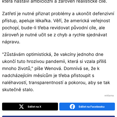
která nastaví ambiciózní a zároveň realistické cíle.
Zatřetí je nutné přiznat problémy a ukončit defenzivní
přístup, apeluje lékařka. Věří, že americká veřejnost
pochopí, bude-li třeba revidovat původní cíle, ale
zároveň je nutné učit se z chyb a rychle sjednávat
nápravu.
"Zůstávám optimistická, že vakcíny jednoho dne
ukončí tuto hrozivou pandemii, která si vzala příliš
mnoho životů," píše Wenová. Domnívá se, že k
nadcházejícím měsícům je třeba přistoupit s
naléhavostí, transparentností a pokorou, aby se tak
skutečně stalo.
Sdílet na X
Sdílet na Facebooku