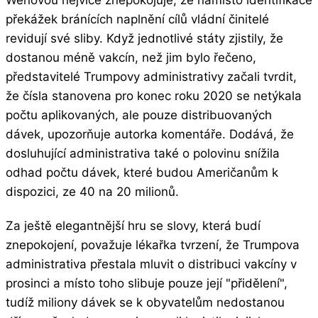
Wenovou nejvíce znepokojuje, že namísto identifikace
překážek bránících naplnění cílů vládní činitelé
revidují své sliby. Když jednotlivé státy zjistily, že
dostanou méně vakcín, než jim bylo řečeno,
představitelé Trumpovy administrativy začali tvrdit,
že čísla stanovena pro konec roku 2020 se netýkala
počtu aplikovaných, ale pouze distribuovaných
dávek, upozorňuje autorka komentáře. Dodává, že
dosluhující administrativa také o polovinu snížila
odhad počtu dávek, které budou Američanům k
dispozici, ze 40 na 20 milionů.
Za ještě elegantnější hru se slovy, která budí
znepokojení, považuje lékařka tvrzení, že Trumpova
administrativa přestala mluvit o distribuci vakcíny v
prosinci a místo toho slibuje pouze její "přidělení",
tudíž miliony dávek se k obyvatelům nedostanou