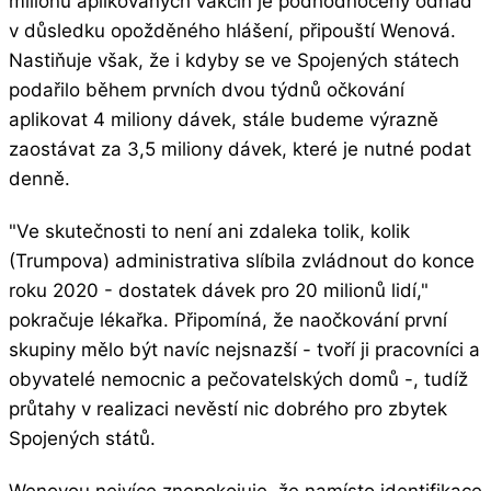
milionu aplikovaných vakcín je podhodnocený odhad
v důsledku opožděného hlášení, připouští Wenová.
Nastiňuje však, že i kdyby se ve Spojených státech
podařilo během prvních dvou týdnů očkování
aplikovat 4 miliony dávek, stále budeme výrazně
zaostávat za 3,5 miliony dávek, které je nutné podat
denně.
"Ve skutečnosti to není ani zdaleka tolik, kolik
(Trumpova) administrativa slíbila zvládnout do konce
roku 2020 - dostatek dávek pro 20 milionů lidí,"
pokračuje lékařka. Připomíná, že naočkování první
skupiny mělo být navíc nejsnazší - tvoří ji pracovníci a
obyvatelé nemocnic a pečovatelských domů -, tudíž
průtahy v realizaci nevěstí nic dobrého pro zbytek
Spojených států.