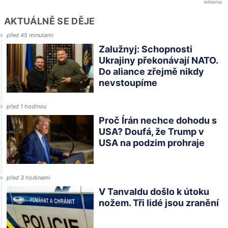
AKTUÁLNĚ SE DĚJE
před 45 minutami
Zalužnyj: Schopnosti
Ukrajiny překonávají NATO.
Do aliance zřejmě nikdy
nevstoupíme
před 1 hodinou
Proč Írán nechce dohodu s
USA? Doufá, že Trump v
USA na podzim prohraje
před 3 hodinami
V Tanvaldu došlo k útoku
nožem. Tři lidé jsou zranění