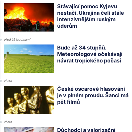
Stávající pomoc Kyjevu
nestačí. Ukrajina čelí stále
intenzivnějším ruským
úderům
před 15 hodinami
Bude až 34 stupňů.
Meteorologové očekávají
návrat tropického počasí
včera
České oscarové hlasování
je v plném proudu. Šanci má
pět filmů
včera
Důchodci a valorizační