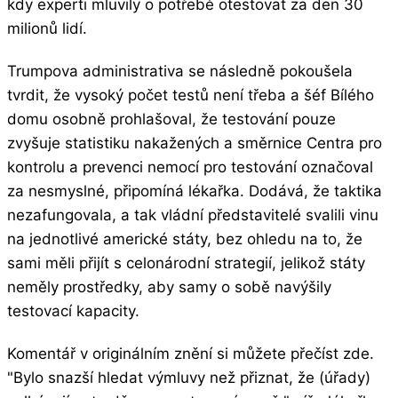
kdy experti mluvily o potřebě otestovat za den 30
milionů lidí.
Trumpova administrativa se následně pokoušela
tvrdit, že vysoký počet testů není třeba a šéf Bílého
domu osobně prohlašoval, že testování pouze
zvyšuje statistiku nakažených a směrnice Centra pro
kontrolu a prevenci nemocí pro testování označoval
za nesmyslné, připomíná lékařka. Dodává, že taktika
nezafungovala, a tak vládní představitelé svalili vinu
na jednotlivé americké státy, bez ohledu na to, že
sami měli přijít s celonárodní strategií, jelikož státy
neměly prostředky, aby samy o sobě navýšily
testovací kapacity.
Komentář v originálním znění si můžete přečíst zde.
"Bylo snazší hledat výmluvy než přiznat, že (úřady)