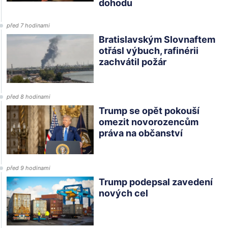
dohodu
před 7 hodinami
Bratislavským Slovnaftem
otřásl výbuch, rafinérii
zachvátil požár
před 8 hodinami
Trump se opět pokouší
omezit novorozencům
práva na občanství
před 9 hodinami
Trump podepsal zavedení
nových cel