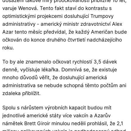
dosažení takové míry proočkovanosti přibližně 10 let,
varuje Wenová. Tento fakt staví do kontrastu s
optimistickými projekcemi dosluhující Trumpovy
administrativy - americký ministr zdravotnictví Alex
Azar tento měsíc předvídal, že každý Američan bude
očkován do konce druhého čtvrtletí nadcházejícího
roku.
To by ale znamenalo očkovat rychlostí 3,5 dávek
denně, vyčísluje lékařka. Domnívá se, že existuje
mnoho důvodů věřit, že dosluhující americká
administrativa se nebude schopná těmto počtům ani
zdaleka přiblížit.
Spolu s nárůstem výrobních kapacit budou mít
jednotlivé americké státy více vakcín a Azarův
námětek Brett Giroir minulou neděli prohlásil, že 2,1