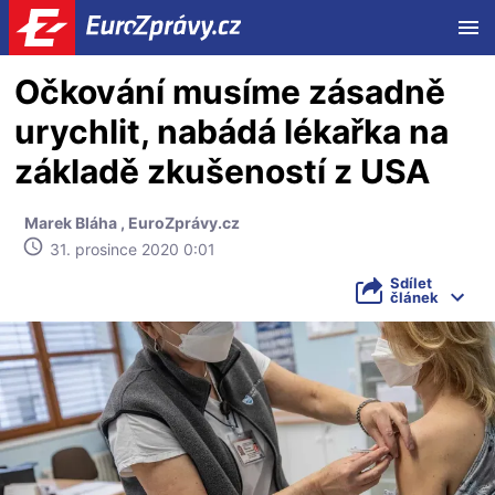
ME
Očkování musíme zásadně
urychlit, nabádá lékařka na
základě zkušeností z USA
Marek Bláha
,
EuroZprávy.cz
31. prosince 2020 0:01
Sdílet
článek