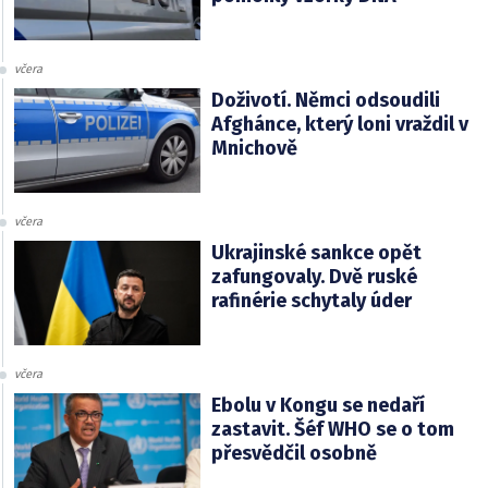
včera
Doživotí. Němci odsoudili
Afghánce, který loni vraždil v
Mnichově
včera
Ukrajinské sankce opět
zafungovaly. Dvě ruské
rafinérie schytaly úder
včera
Ebolu v Kongu se nedaří
zastavit. Šéf WHO se o tom
přesvědčil osobně