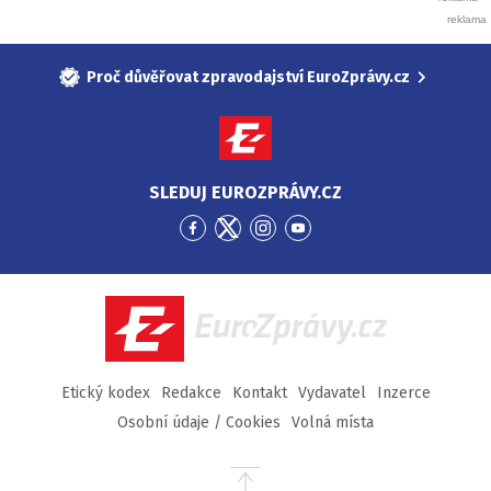
Proč důvěřovat zpravodajství EuroZprávy.cz
SLEDUJ EUROZPRÁVY.CZ
Přejít
Přejít
Přejít
Přejít
na
na
na
na
Facebook
Twitter
Instagram
YouTube
EuroZprávy.cz
Etický kodex
Redakce
Kontakt
Vydavatel
Inzerce
Osobní údaje / Cookies
Volná místa
Přejít
na