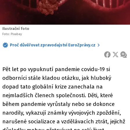
Ilustrační foto
Foto: Pixabay
Proč důvěřovat zpravodajství EuroZprávy.cz
FACEBOOK
X
ZPR
Pět let po vypuknutí pandemie covidu-19 si
odborníci stále kladou otázku, jak hluboký
dopad tato globální krize zanechala na
nejmladších členech společnosti. Děti, které
během pandemie vyrůstaly nebo se dokonce
narodily, vykazují známky vývojových zpoždění,
narušené socializace a vzdělávacích ztrát, jejichž