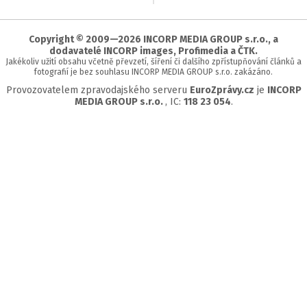
začátek
stránky
Copyright © 2009—2026 INCORP MEDIA GROUP s.r.o., a
dodavatelé INCORP images, Profimedia a ČTK.
Jakékoliv užití obsahu včetně převzetí, šíření či dalšího zpřístupňování článků a
fotografií je bez souhlasu INCORP MEDIA GROUP s.r.o. zakázáno.
Provozovatelem zpravodajského serveru
EuroZprávy.cz
je
INCORP
MEDIA GROUP s.r.o.
, IC:
118 23 054
.