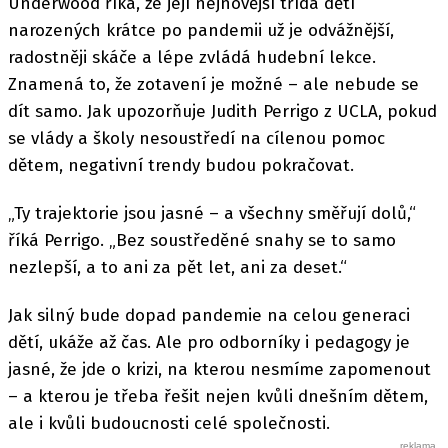
Underwood říká, že její nejnovější třída dětí
narozených krátce po pandemii už je odvážnější,
radostněji skáče a lépe zvládá hudební lekce.
Znamená to, že zotavení je možné – ale nebude se
dít samo. Jak upozorňuje Judith Perrigo z UCLA, pokud
se vlády a školy nesoustředí na cílenou pomoc
dětem, negativní trendy budou pokračovat.
„Ty trajektorie jsou jasné – a všechny směřují dolů,“
říká Perrigo. „Bez soustředěné snahy se to samo
nezlepší, a to ani za pět let, ani za deset.“
Jak silný bude dopad pandemie na celou generaci
dětí, ukáže až čas. Ale pro odborníky i pedagogy je
jasné, že jde o krizi, na kterou nesmíme zapomenout
– a kterou je třeba řešit nejen kvůli dnešním dětem,
ale i kvůli budoucnosti celé společnosti.