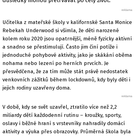
důsledky mohou přetrvávat po celý život.
Učitelka z mateřské školy v kalifornské Santa Monice
Rebekah Underwood si všimla, že děti narozené
kolem roku 2020 jsou opatrnější, méně fyzicky aktivní
a snadno se přestimulují. Často jim činí potíže i
jednoduché pohybové aktivity, jako je skákání oběma
nohama nebo lezení po herních prvcích. Je
přesvědčena, že za tím může stát právě nedostatek
venkovních zážitků během lockdownů, kdy byly děti i
jejich rodiny uzavřeny doma.
V době, kdy se svět uzavřel, ztratilo více než 2,2
miliardy dětí každodenní rutinu – kroužky, sporty,
oslavy i běžné hraní s vrstevníky nahradily domácí
aktivity a výuka přes obrazovky. Průměrná škola byla