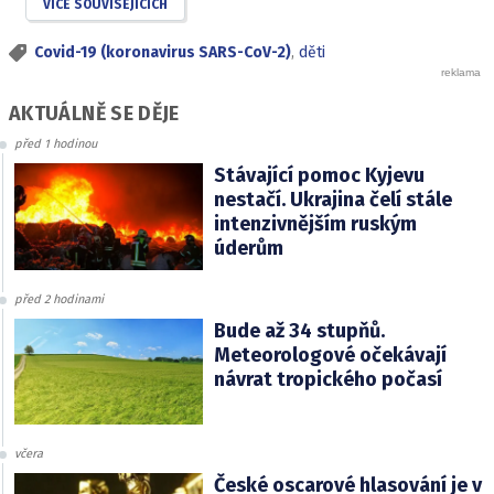
VÍCE SOUVISEJÍCÍCH
Covid-19 (koronavirus SARS-CoV-2)
,
děti
AKTUÁLNĚ SE DĚJE
před 1 hodinou
Stávající pomoc Kyjevu
nestačí. Ukrajina čelí stále
intenzivnějším ruským
úderům
před 2 hodinami
Bude až 34 stupňů.
Meteorologové očekávají
návrat tropického počasí
včera
České oscarové hlasování je v