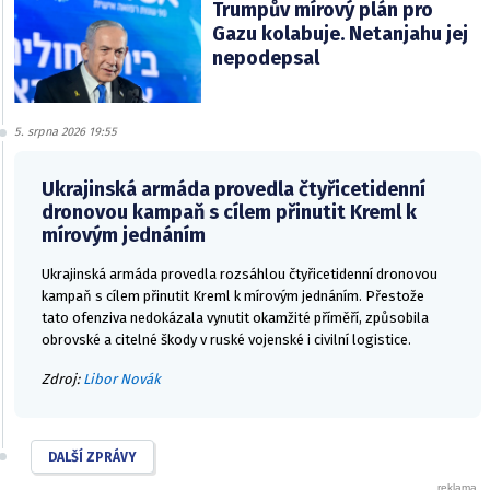
Trumpův mírový plán pro
Gazu kolabuje. Netanjahu jej
nepodepsal
5. srpna 2026 19:55
Ukrajinská armáda provedla čtyřicetidenní
dronovou kampaň s cílem přinutit Kreml k
mírovým jednáním
Ukrajinská armáda provedla rozsáhlou čtyřicetidenní dronovou
kampaň s cílem přinutit Kreml k mírovým jednáním. Přestože
tato ofenziva nedokázala vynutit okamžité příměří, způsobila
obrovské a citelné škody v ruské vojenské i civilní logistice.
Zdroj:
Libor Novák
DALŠÍ ZPRÁVY