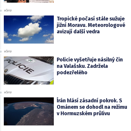
včera
Tropické počasí stále sužuje
jižní Moravu. Meteorologové
avizují další vedra
včera
Policie vyšetřuje násilný čin
na Valašsku. Zadržela
podezřelého
včera
Írán hlásí zásadní pokrok. S
Ománem se dohodl na režimu
v Hormuzském průlivu