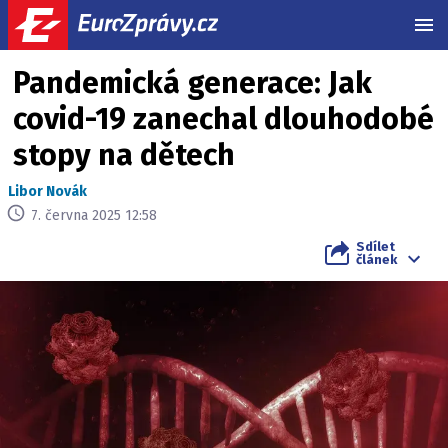
MEN
Pandemická generace: Jak
covid-19 zanechal dlouhodobé
stopy na dětech
Libor Novák
7. června 2025 12:58
Sdílet
článek