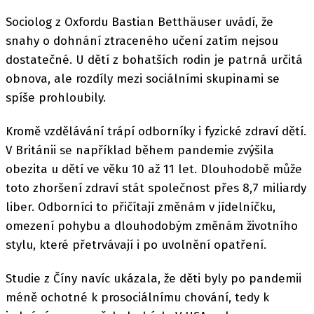
Sociolog z Oxfordu Bastian Betthäuser uvádí, že
snahy o dohnání ztraceného učení zatím nejsou
dostatečné. U dětí z bohatších rodin je patrná určitá
obnova, ale rozdíly mezi sociálními skupinami se
spíše prohloubily.
Kromě vzdělávání trápí odborníky i fyzické zdraví dětí.
V Británii se například během pandemie zvýšila
obezita u dětí ve věku 10 až 11 let. Dlouhodobě může
toto zhoršení zdraví stát společnost přes 8,7 miliardy
liber. Odborníci to přičítají změnám v jídelníčku,
omezení pohybu a dlouhodobým změnám životního
stylu, které přetrvávají i po uvolnění opatření.
Studie z Číny navíc ukázala, že děti byly po pandemii
méně ochotné k prosociálnímu chování, tedy k