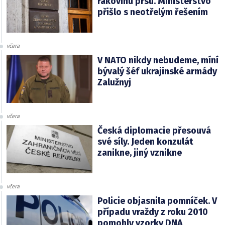
rakovinu prsu. Ministerstvo
přišlo s neotřelým řešením
včera
V NATO nikdy nebudeme, míní
bývalý šéf ukrajinské armády
Zalužnyj
včera
Česká diplomacie přesouvá
své síly. Jeden konzulát
zanikne, jiný vznikne
včera
Policie objasnila pomníček. V
případu vraždy z roku 2010
pomohly vzorky DNA