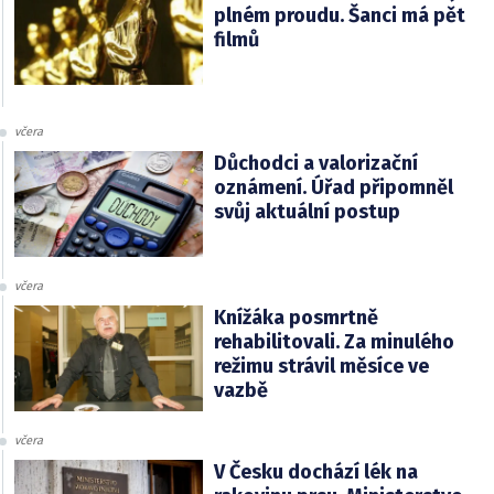
plném proudu. Šanci má pět
filmů
včera
Důchodci a valorizační
oznámení. Úřad připomněl
svůj aktuální postup
včera
Knížáka posmrtně
rehabilitovali. Za minulého
režimu strávil měsíce ve
vazbě
včera
V Česku dochází lék na