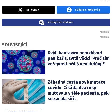
Sdílet na X
Sdílet na Facebooku
Vstoupit do diskuze
SOUVISEJÍCÍ
Kvůli hantaviru není důvod
panikařit, tvrdí vědci. Proč tím
veřejnost příliš neuklidňují?
Záhadná cesta nové mutace
covidu: Cikáda dva roky
mutovala v těle pacienta, pak
se začala šířit