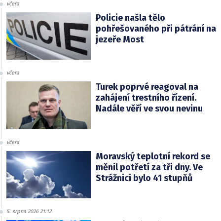
včera
Policie našla tělo
pohřešovaného při pátrání na
jezeře Most
včera
Turek poprvé reagoval na
zahájení trestního řízení.
Nadále věří ve svou nevinu
včera
Moravský teplotní rekord se
měnil potřetí za tři dny. Ve
Strážnici bylo 41 stupňů
5. srpna 2026 21:12