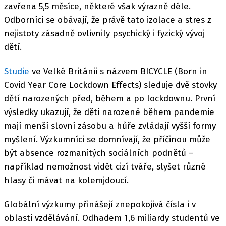
zavřena 5,5 měsíce, některé však výrazně déle.
Odborníci se obávají, že právě tato izolace a stres z
nejistoty zásadně ovlivnily psychický i fyzický vývoj
dětí.
Studie
ve Velké Británii s názvem BICYCLE (Born in
Covid Year Core Lockdown Effects) sleduje dvě stovky
dětí narozených před, během a po lockdownu. První
výsledky ukazují, že děti narozené během pandemie
mají menší slovní zásobu a hůře zvládají vyšší formy
myšlení. Výzkumníci se domnívají, že příčinou může
být absence rozmanitých sociálních podnětů –
například nemožnost vidět cizí tváře, slyšet různé
hlasy či mávat na kolemjdoucí.
Globální výzkumy přinášejí znepokojivá čísla i v
oblasti vzdělávání. Odhadem 1,6 miliardy studentů ve