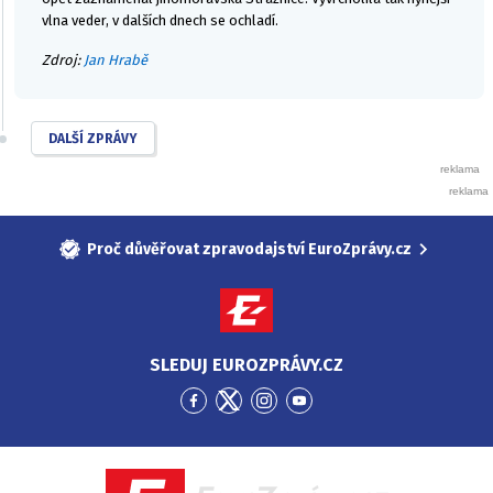
vlna veder, v dalších dnech se ochladí.
Zdroj:
Jan Hrabě
DALŠÍ ZPRÁVY
Proč důvěřovat zpravodajství EuroZprávy.cz
SLEDUJ EUROZPRÁVY.CZ
Přejít
Přejít
Přejít
Přejít
na
na
na
na
Facebook
Twitter
Instagram
YouTube