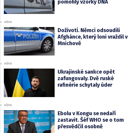
pomohly vzorky DNA
včera
Doživotí. Němci odsoudili
Afghánce, který loni vraždil v
Mnichově
včera
Ukrajinské sankce opět
zafungovaly. Dvě ruské
rafinérie schytaly úder
včera
Ebolu v Kongu se nedaří
zastavit. Šéf WHO se o tom
přesvědčil osobně