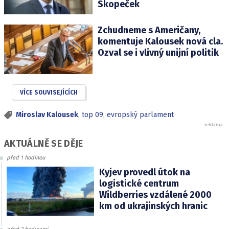
Skopeček
Zchudneme s Američany,
komentuje Kalousek nová cla.
Ozval se i vlivný unijní politik
VÍCE SOUVISEJÍCÍCH
Miroslav Kalousek
,
top 09
,
evropský parlament
AKTUÁLNĚ SE DĚJE
před 1 hodinou
Kyjev provedl útok na
logistické centrum
Wildberries vzdálené 2000
km od ukrajinských hranic