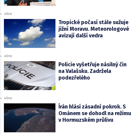
včera
Tropické počasí stále sužuje
jižní Moravu. Meteorologové
avizují další vedra
včera
Policie vyšetřuje násilný čin
na Valašsku. Zadržela
podezřelého
včera
Írán hlásí zásadní pokrok. S
Ománem se dohodl na režimu
v Hormuzském průlivu