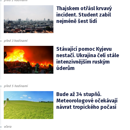
před 2 hodinami
Thajskem otřásl krvavý
incident. Student zabil
nejméně šest lidí
před 3 hodinami
Stávající pomoc Kyjevu
nestačí. Ukrajina čelí stále
intenzivnějším ruským
úderům
před 5 hodinami
Bude až 34 stupňů.
Meteorologové očekávají
návrat tropického počasí
včera