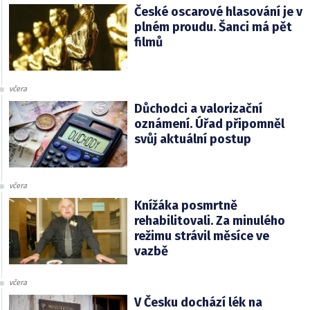
České oscarové hlasování je v
plném proudu. Šanci má pět
filmů
včera
Důchodci a valorizační
oznámení. Úřad připomněl
svůj aktuální postup
včera
Knížáka posmrtně
rehabilitovali. Za minulého
režimu strávil měsíce ve
vazbě
včera
V Česku dochází lék na