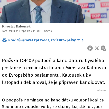
Miroslav Kalousek
Foto: Mikuláš Křepelka / INCORP images
Proč důvěřovat zpravodajství EuroZprávy.cz
FACEBOOK
X
ZPR
Pražská TOP 09 podpořila kandidaturu bývalého
poslance a exministra financí Miroslava Kalouska
do Evropského parlamentu. Kalousek už v
listopadu deklaroval, že je připraven kandidovat.
O podpoře nominace na kandidátku volební koalice
Spolu pro evropské volby ze strany krajského výboru