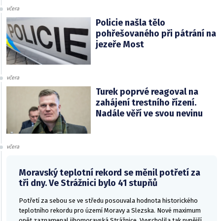
včera
Policie našla tělo
pohřešovaného při pátrání na
jezeře Most
včera
Turek poprvé reagoval na
zahájení trestního řízení.
Nadále věří ve svou nevinu
včera
Moravský teplotní rekord se měnil potřetí za
tři dny. Ve Strážnici bylo 41 stupňů
Potřetí za sebou se ve středu posouvala hodnota historického
teplotního rekordu pro území Moravy a Slezska. Nové maximum
opět zaznamenal jihomoravská Strážnice. Vyvrcholila tak nynější