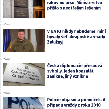
rakovinu prsu. Ministerstvo
přišlo s neotřelým řešením
včera
V NATO nikdy nebudeme, míní
bývalý šéf ukrajinské armády
Zalužnyj
včera
Česká diplomacie přesouvá
své síly. Jeden konzulát
zanikne, jiný vznikne
včera
Policie objasnila pomníček. V
případu vraždy z roku 2010