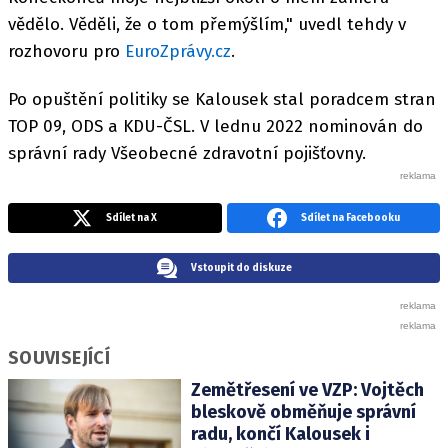
vědělo. Věděli, že o tom přemýšlím," uvedl tehdy v
rozhovoru pro
EuroZprávy.cz
.
Po opuštění politiky se Kalousek stal poradcem stran
TOP 09, ODS a KDU-ČSL. V lednu 2022 nominován do
správní rady Všeobecné zdravotní pojišťovny.
Sdílet na X
Sdílet na Facebooku
Vstoupit do diskuze
SOUVISEJÍCÍ
Zemětřesení ve VZP: Vojtěch
bleskově obměňuje správní
radu, končí Kalousek i