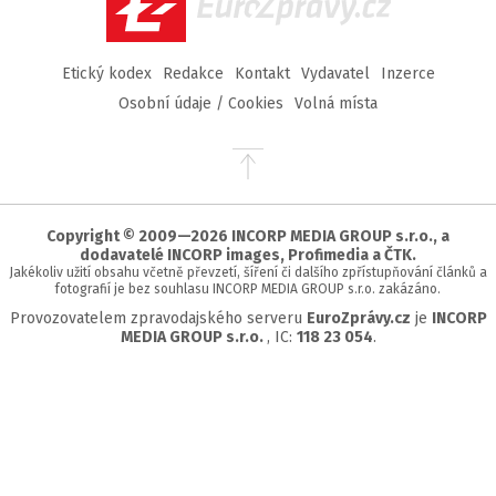
EuroZprávy.cz
Etický kodex
Redakce
Kontakt
Vydavatel
Inzerce
Osobní údaje / Cookies
Volná místa
Přejít
na
začátek
stránky
Copyright © 2009—2026 INCORP MEDIA GROUP s.r.o., a
dodavatelé INCORP images, Profimedia a ČTK.
Jakékoliv užití obsahu včetně převzetí, šíření či dalšího zpřístupňování článků a
fotografií je bez souhlasu INCORP MEDIA GROUP s.r.o. zakázáno.
Provozovatelem zpravodajského serveru
EuroZprávy.cz
je
INCORP
MEDIA GROUP s.r.o.
, IC:
118 23 054
.