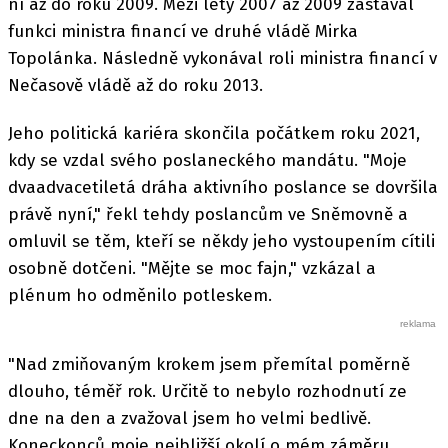
ní až do roku 2009. Mezi lety 2007 až 2009 zastával
funkci ministra financí ve druhé vládě Mirka
Topolánka. Následně vykonával roli ministra financí v
Nečasově vládě až do roku 2013.
Jeho politická kariéra skončila počátkem roku 2021,
kdy se vzdal svého poslaneckého mandátu. "Moje
dvaadvacetiletá dráha aktivního poslance se dovršila
právě nyní," řekl tehdy poslancům ve Sněmovně a
omluvil se těm, kteří se někdy jeho vystoupením cítili
osobně dotčeni. "Mějte se moc fajn," vzkázal a
plénum ho odměnilo potleskem.
"Nad zmiňovaným krokem jsem přemítal poměrně
dlouho, téměř rok. Určitě to nebylo rozhodnutí ze
dne na den a zvažoval jsem ho velmi bedlivě.
Koneckonců moje nejbližší okolí o mém záměru