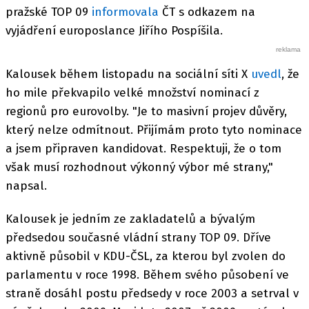
pražské TOP 09
informovala
ČT s odkazem na
vyjádření europoslance Jiřího Pospíšila.
Kalousek během listopadu na sociální síti X
uvedl
, že
ho mile překvapilo velké množství nominací z
regionů pro eurovolby. "Je to masivní projev důvěry,
který nelze odmítnout. Přijímám proto tyto nominace
a jsem připraven kandidovat. Respektuji, že o tom
však musí rozhodnout výkonný výbor mé strany,"
napsal.
Kalousek je jedním ze zakladatelů a bývalým
předsedou současné vládní strany TOP 09. Dříve
aktivně působil v KDU-ČSL, za kterou byl zvolen do
parlamentu v roce 1998. Během svého působení ve
straně dosáhl postu předsedy v roce 2003 a setrval v