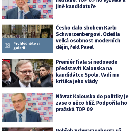
jiné kandidatuře
Česko dalo sbohem Karlu
Schwarzenbergovi. Odešla
velká osobnost moderních
Prohlédněte si
dějin, řekl Pavel
galerii
Premiér Fiala si nedovede
představit Kalouska na
kandidátce Spolu. Vadí mu
kritika jeho vlády
Návrat Kalouska do politiky je
zase o něco blíž. Podpořila ho
pražská TOP 09
Pohřeb Schwarzenberga už