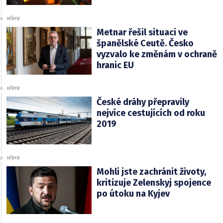
včera
Metnar řešil situaci ve
španělské Ceutě. Česko
vyzvalo ke změnám v ochraně
hranic EU
včera
České dráhy přepravily
nejvíce cestujících od roku
2019
včera
Mohli jste zachránit životy,
kritizuje Zelenskyj spojence
po útoku na Kyjev