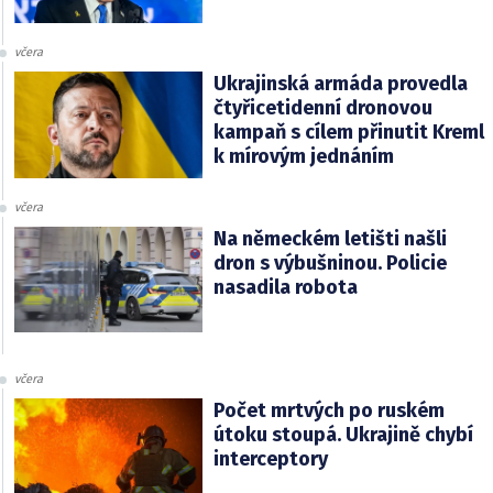
včera
Ukrajinská armáda provedla
čtyřicetidenní dronovou
kampaň s cílem přinutit Kreml
k mírovým jednáním
včera
Na německém letišti našli
dron s výbušninou. Policie
nasadila robota
včera
Počet mrtvých po ruském
útoku stoupá. Ukrajině chybí
interceptory