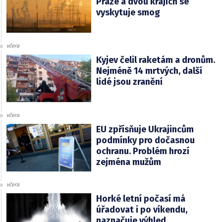
Praze a dvou krajích se
vyskytuje smog
včera
Kyjev čelil raketám a dronům.
Nejméně 14 mrtvých, další
lidé jsou zranění
včera
EU zpřísňuje Ukrajincům
podmínky pro dočasnou
ochranu. Problém hrozí
zejména mužům
včera
Horké letní počasí má
úřadovat i po víkendu,
naznačuje výhled