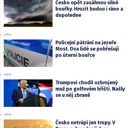
Česko opět zasáhnou silné
bouřky. Hrozit budou i ráno a
dopoledne
včera
Policejní pátrání na jezeře
Most. Dva lidé se pohřešují
po úterní bouřce
včera
Trumpovi chodil ozbrojený
muž po golfovém hřišti. Našly
se u něj zbraně
včera
Česko netrápí jen tropy. V