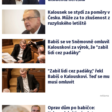
Kalousek se stydí za poměry v
Česku. Může za to zkušenost z
ruzyňského letiště
Babiš se ve Sněmovně omluvil
Kalouskovi za výrok, že "zabil
lidi cez padáky"
"Zabil lidi cez padáky," řekl
Babiš o Kalouskovi. Teď se mu
musí omluvit
Oprav dům po babičce: