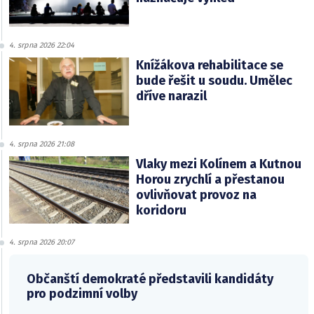
4. srpna 2026 22:04
Knížákova rehabilitace se
bude řešit u soudu. Umělec
dříve narazil
4. srpna 2026 21:08
Vlaky mezi Kolínem a Kutnou
Horou zrychlí a přestanou
ovlivňovat provoz na
koridoru
4. srpna 2026 20:07
Občanští demokraté představili kandidáty
pro podzimní volby