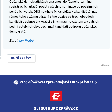
Občanská demokratická strana dnes, do řádného termínu
registračních úřadů, podala všechny nominace do podzimních
senátních voleb. ODS navrhuje 14 kandidátek a kandidátů, nad
rámec toho v zájmu udržení silné pozice ve třech obvodech
kandidují osobnosti v koalici s jiným navrhovatelem a v dalších
sedmi volebních obvodech mají kandidáti podporu občanských
demokratů.
Zdroj:
Jan Hrabě
DALŠÍ ZPRÁVY
Proč důvěřovat zpravodajství EuroZprávy.cz
SLEDUJ EUROZPRÁVY.CZ