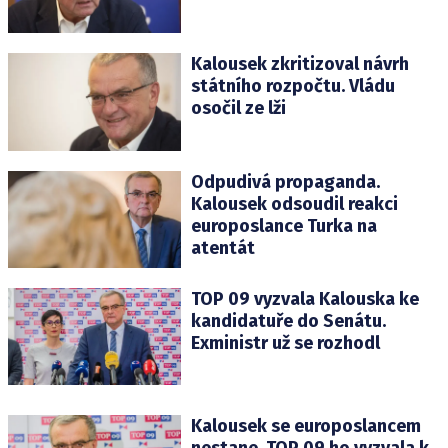
Kalousek zkritizoval návrh
státního rozpočtu. Vládu
osočil ze lži
Odpudivá propaganda.
Kalousek odsoudil reakci
europoslance Turka na
atentát
TOP 09 vyzvala Kalouska ke
kandidatuře do Senátu.
Exministr už se rozhodl
Kalousek se europoslancem
nestane. TOP 09 ho vyzvala k