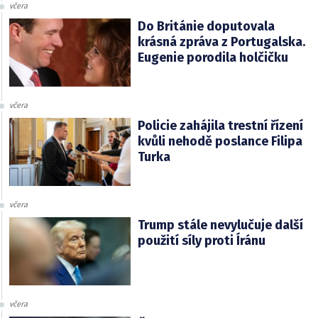
včera
Do Británie doputovala
krásná zpráva z Portugalska.
Eugenie porodila holčičku
včera
Policie zahájila trestní řízení
kvůli nehodě poslance Filipa
Turka
včera
Trump stále nevylučuje další
použití síly proti Íránu
včera