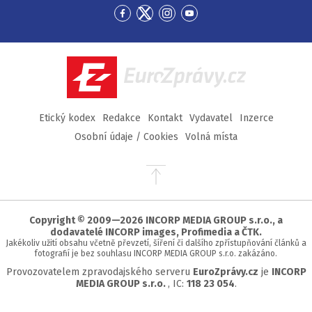
Přejít
Přejít
Přejít
Přejít
na
na
na
na
Facebook
Twitter
Instagram
YouTube
EuroZprávy.cz
Etický kodex
Redakce
Kontakt
Vydavatel
Inzerce
Osobní údaje / Cookies
Volná místa
Přejít
na
začátek
stránky
Copyright © 2009—2026 INCORP MEDIA GROUP s.r.o., a
dodavatelé INCORP images, Profimedia a ČTK.
Jakékoliv užití obsahu včetně převzetí, šíření či dalšího zpřístupňování článků a
fotografií je bez souhlasu INCORP MEDIA GROUP s.r.o. zakázáno.
Provozovatelem zpravodajského serveru
EuroZprávy.cz
je
INCORP
MEDIA GROUP s.r.o.
, IC:
118 23 054
.