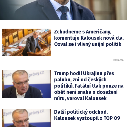
Zchudneme s Američany,
komentuje Kalousek nová cla.
Ozval se i vlivný unijní politik
Trump hodil Ukrajinu přes
palubu, zní od českých
politiků. Fatální tlak pouze na
oběť není snaha o dosažení
míru, varoval Kalousek
Další politický odchod.
Kalousek vystoupil z TOP 09