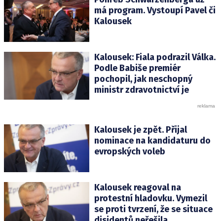
má program. Vystoupí Pavel či
Kalousek
Kalousek: Fiala podrazil Válka.
Podle Babiše premiér
pochopil, jak neschopný
ministr zdravotnictví je
Kalousek je zpět. Přijal
nominace na kandidaturu do
evropských voleb
Kalousek reagoval na
protestní hladovku. Vymezil
se proti tvrzení, že se situace
disidentů neřešila