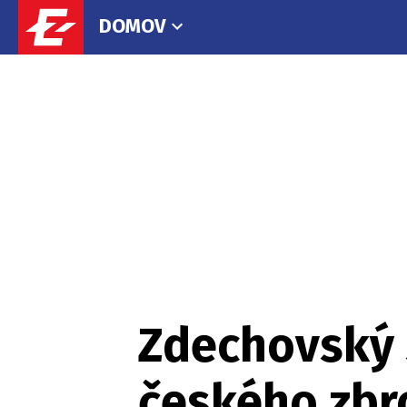
DOMOV
Zdechovský 
českého zbr