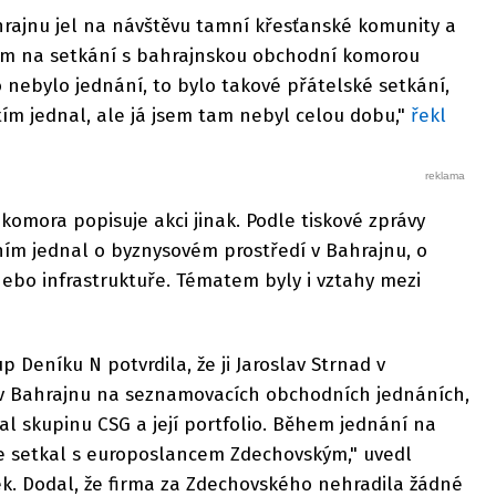
hrajnu jel na návštěvu tamní křesťanské komunity a
em na setkání s bahrajnskou obchodní komorou
nebylo jednání, to bylo takové přátelské setkání,
ím jednal, ale já jsem tam nebyl celou dobu,"
řekl
komora popisuje akci jinak. Podle tiskové zprávy
ním jednal o byznysovém prostředí v Bahrajnu, o
 nebo infrastruktuře. Tématem byly i vztahy mezi
 Deníku N potvrdila, že ji Jaroslav Strnad v
 v Bahrajnu na seznamovacích obchodních jednáních,
l skupinu CSG a její portfolio. Během jednání na
e setkal s europoslancem Zdechovským," uvedl
ek. Dodal, že firma za Zdechovského nehradila žádné