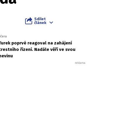
Sdílet
článek
včera
Turek poprvé reagoval na zahájení
trestního řízení. Nadále věří ve svou
nevinu