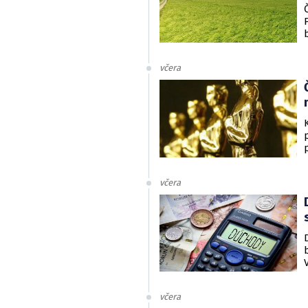
včera
včera
včera