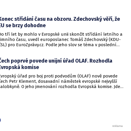
Konec střídání času na obzoru. Zdechovský věří, že
EU se brzy dohodne
Do tří let by mohlo v Evropské unii skončit střídání letního a
zimního času, uvedl europoslanec Tomáš Zdechovský (KDU-
ČSL) pro EuroZprávy.cz. Podle jeho slov se téma v poslední
době opět otevírá, ačkoliv v uplynulých letech ustoupilo
jiným a zdánlivě důležitějším problémům.
Čech poprvé povede unijní úřad OLAF. Rozhodla
Evropská komise
Evropský úřad pro boj proti podvodům (OLAF) nově povede
Čech Petr Klement, dosavadní náměstek evropské nejvyšší
žalobkyně. O jeho jmenování rozhodla Evropská komise. Jde o
historicky první případ, kdy se do čela tohoto prestižního
protikorupčního úřadu postaví zástupce České republiky.
)