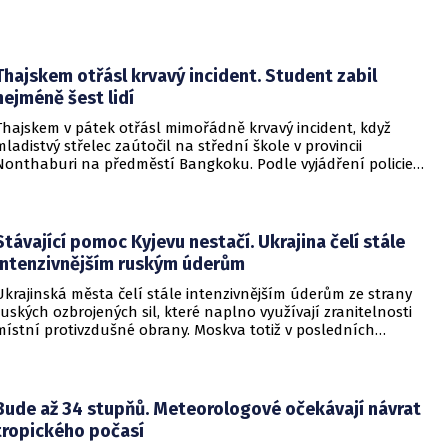
Thajskem otřásl krvavý incident. Student zabil
nejméně šest lidí
Thajskem v pátek otřásl mimořádně krvavý incident, když
mladistvý střelec zaútočil na střední škole v provincii
Nonthaburi na předměstí Bangkoku. Podle vyjádření policie
začalo násilné řádění poté, co podezřelý čtrnáctiletý chlapec
údajně usmrtil své prarodiče v jejich domě a následně zamířil
do vzdělávací instituce.
Stávající pomoc Kyjevu nestačí. Ukrajina čelí stále
intenzivnějším ruským úderům
Ukrajinská města čelí stále intenzivnějším úderům ze strany
ruských ozbrojených sil, které naplno využívají zranitelnosti
místní protivzdušné obrany. Moskva totiž v posledních
měsících masivně sází na balistické rakety. Tyto zbraně
dopadají na hustě obydlené oblasti s minimálním nebo
dokonce žádným varováním předem, což civilnímu
obyvatelstvu dává jen pramalou šanci se včas ukrýt.
Bude až 34 stupňů. Meteorologové očekávají návrat
tropického počasí