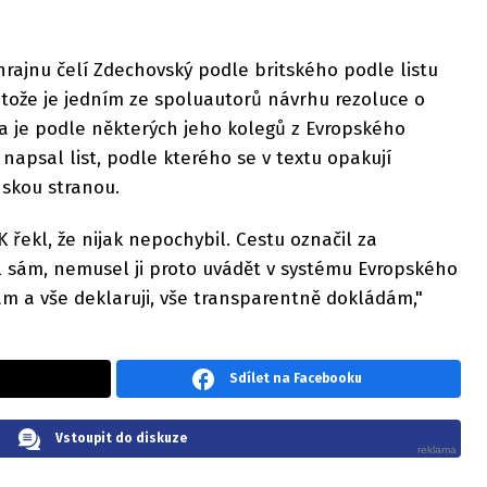
rajnu čelí Zdechovský podle britského podle listu
tože je jedním ze spoluautorů návrhu rezoluce o
a je podle některých jeho kolegů z Evropského
apsal list, podle kterého se v textu opakují
skou stranou.
 řekl, že nijak nepochybil. Cestu označil za
l sám, nemusel ji proto uvádět v systému Evropského
m a vše deklaruji, vše transparentně dokládám,"
Sdílet na Facebooku
Vstoupit do diskuze