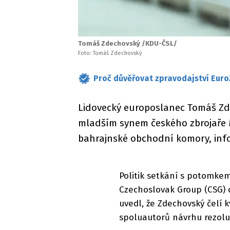
Tomáš Zdechovský /KDU-ČSL/
Foto: Tomáš Zdechovský
Proč důvěřovat zpravodajství Euro
Lidovecký europoslanec Tomáš Zde
mladším synem českého zbrojaře 
bahrajnské obchodní komory, inf
Politik setkání s potomkem
Czechoslovak Group (CSG) 
uvedl, že Zdechovský čelí 
spoluautorů návrhu rezolu