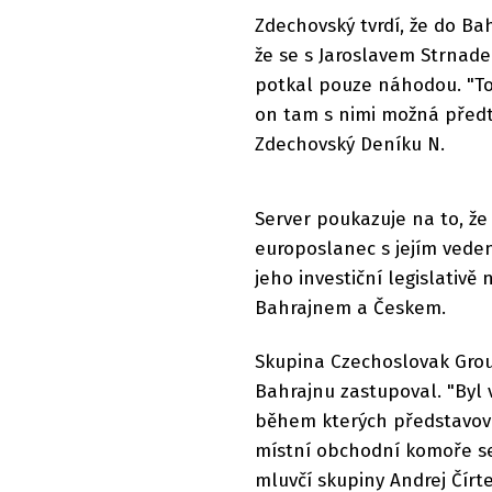
Zdechovský tvrdí, že do Ba
že se s Jaroslavem Strnad
potkal pouze náhodou. "To 
on tam s nimi možná předt
Zdechovský Deníku N.
Server poukazuje na to, že 
europoslanec s jejím vede
jeho investiční legislativě
Bahrajnem a Českem.
Skupina Czechoslovak Group
Bahrajnu zastupoval. "Byl
během kterých představova
místní obchodní komoře s
mluvčí skupiny Andrej Čírt