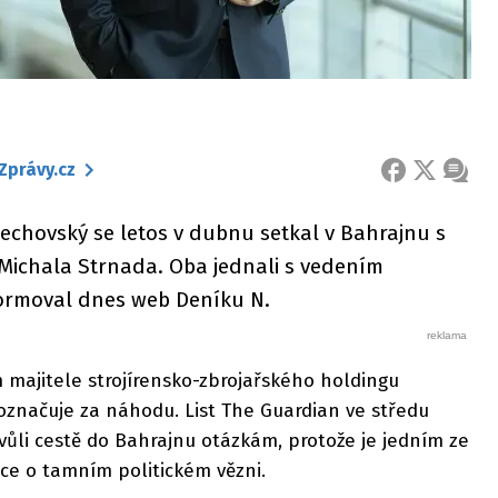
Zprávy.cz
FACEBOOK
X
ZPRÁ
chovský se letos v dubnu setkal v Bahrajnu s
Michala Strnada. Oba jednali s vedením
ormoval dnes web Deníku N.
 majitele strojírensko-zbrojařského holdingu
označuje za náhodu. List The Guardian ve středu
kvůli cestě do Bahrajnu otázkám, protože je jedním ze
ce o tamním politickém vězni.