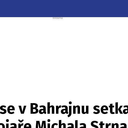
se v Bahrajnu setk
ojaře Michala Strn