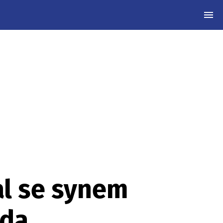
MEN
al se synem
ada