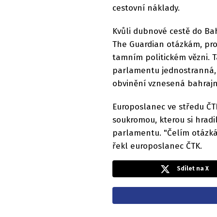
cestovní náklady.
Kvůli dubnové cestě do Bah
The Guardian otázkám, pro
tamním politickém vězni. T
parlamentu jednostranná, n
obvinění vznesená bahrajn
Europoslanec ve středu ČTK
soukromou, kterou si hradi
parlamentu. "Čelím otázká
řekl europoslanec ČTK.
Sdílet na X