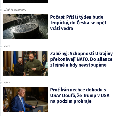
před 16 hodinami
Počasí: Příští týden bude
tropický, do Česka se opět
vrátí vedra
včera
Zalužnyj: Schopnosti Ukrajiny
překonávají NATO. Do aliance
zřejmě nikdy nevstoupíme
včera
Proč Írán nechce dohodu s
USA? Doufá, že Trump v USA
na podzim prohraje