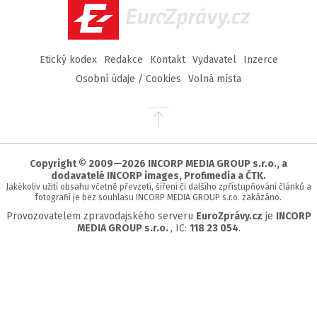
EuroZprávy.cz
Etický kodex
Redakce
Kontakt
Vydavatel
Inzerce
Osobní údaje / Cookies
Volná místa
Přejít
na
začátek
stránky
Copyright © 2009—2026 INCORP MEDIA GROUP s.r.o., a
dodavatelé INCORP images, Profimedia a ČTK.
Jakékoliv užití obsahu včetně převzetí, šíření či dalšího zpřístupňování článků a
fotografií je bez souhlasu INCORP MEDIA GROUP s.r.o. zakázáno.
Provozovatelem zpravodajského serveru
EuroZprávy.cz
je
INCORP
MEDIA GROUP s.r.o.
, IC:
118 23 054
.