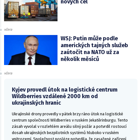
nových cel
včera
WSJ: Putin může podle
amerických tajných služeb
zaútočit na NATO už za
několik měsíců
včera
Kyjev provedl útok na logistické centrum
Wildberries vzdálené 2000 km od
ukrajinských hranic
Ukrajinské drony provedly v pátek brzy ráno útok na logistické
centrum společnosti Wildberries v ruském Jekatěrinburgu. Tento
zásah vyvolal v rozlehlém areálu silný požár a potvrdil rostoucí
dosah ukrajinských bezpilotních systémů hluboko v ruském
vnitrozemí. Společnost posléze potvrdila, že zasažené zařízení