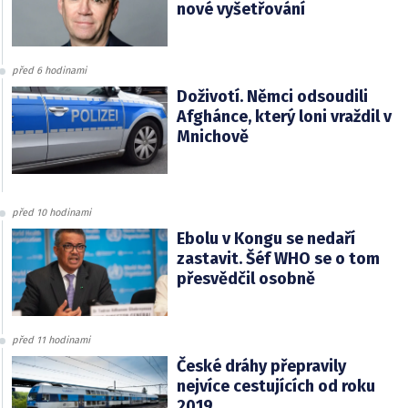
nové vyšetřování
před 6 hodinami
Doživotí. Němci odsoudili
Afghánce, který loni vraždil v
Mnichově
před 10 hodinami
Ebolu v Kongu se nedaří
zastavit. Šéf WHO se o tom
přesvědčil osobně
před 11 hodinami
České dráhy přepravily
nejvíce cestujících od roku
2019