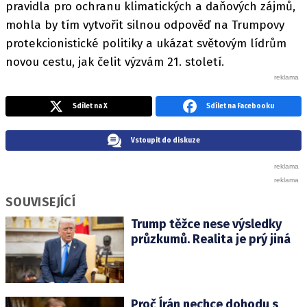
pravidla pro ochranu klimatických a daňových zájmů,
mohla by tím vytvořit silnou odpověď na Trumpovy
protekcionistické politiky a ukázat světovým lídrům
novou cestu, jak čelit výzvám 21. století.
Sdílet na X
Sdílet na Facebooku
Vstoupit do diskuze
SOUVISEJÍCÍ
Trump těžce nese výsledky
průzkumů. Realita je prý jiná
Proč Írán nechce dohodu s