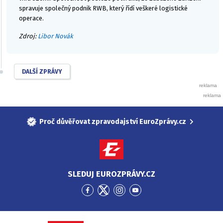
spravuje společný podnik RWB, který řídí veškeré logistické
operace.
Zdroj:
Libor Novák
DALŠÍ ZPRÁVY
Proč důvěřovat zpravodajství EuroZprávy.cz
SLEDUJ EUROZPRÁVY.CZ
Přejít
Přejít
Přejít
Přejít
na
na
na
na
Facebook
Twitter
Instagram
YouTube