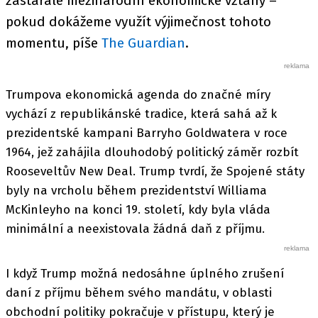
zastaralé mezinárodní ekonomické vztahy –
pokud dokážeme využít výjimečnost tohoto
momentu, píše
The Guardian
.
Trumpova ekonomická agenda do značné míry
vychází z republikánské tradice, která sahá až k
prezidentské kampani Barryho Goldwatera v roce
1964, jež zahájila dlouhodobý politický záměr rozbít
Rooseveltův New Deal. Trump tvrdí, že Spojené státy
byly na vrcholu během prezidentství Williama
McKinleyho na konci 19. století, kdy byla vláda
minimální a neexistovala žádná daň z příjmu.
I když Trump možná nedosáhne úplného zrušení
daní z příjmu během svého mandátu, v oblasti
obchodní politiky pokračuje v přístupu, který je