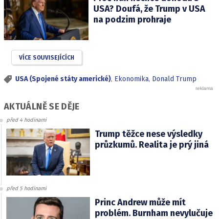
USA? Doufá, že Trump v USA
na podzim prohraje
VÍCE SOUVISEJÍCÍCH
USA (Spojené státy americké)
,
Ekonomika
,
Donald Trump
AKTUÁLNĚ SE DĚJE
před 4 hodinami
Trump těžce nese výsledky
průzkumů. Realita je prý jiná
před 5 hodinami
Princ Andrew může mít
problém. Burnham nevylučuje