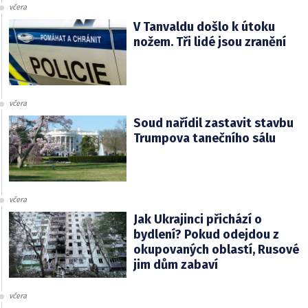
včera
V Tanvaldu došlo k útoku
nožem. Tři lidé jsou zranění
včera
Soud nařídil zastavit stavbu
Trumpova tanečního sálu
včera
Jak Ukrajinci přichází o
bydlení? Pokud odejdou z
okupovaných oblastí, Rusové
jim dům zabaví
včera