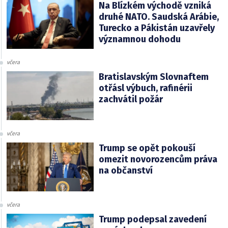
Na Blízkém východě vzniká
druhé NATO. Saudská Arábie,
Turecko a Pákistán uzavřely
významnou dohodu
včera
Bratislavským Slovnaftem
otřásl výbuch, rafinérii
zachvátil požár
včera
Trump se opět pokouší
omezit novorozencům práva
na občanství
včera
Trump podepsal zavedení