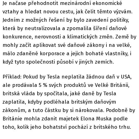
Je načase přehodnotit mezinárodní ekonomické
vztahy a hledat novou cestu, jak čelit těmto výzvám.
Jedním z možných řešení by bylo zavedení politiky,
která by neutralizovala a zpomalila šíření daňové
konkurence, nerovnosti a klimatických změn. Země by
mohly začít aplikovat své daňové zákony i na velké,
málo zdaněné korporace a jejich bohaté vlastníky, i
když tyto společnosti působí v jiných zemích.
Příklad: Pokud by Tesla neplatila žádnou daň v USA,
ale prodávala 5 % svých produktů ve Velké Británii,
britská vláda by spočítala, jaké daně by Tesla
zaplatila, kdyby podléhala britským daňovým
zákonům, a tuto částku by si nárokovala. Podobně by
Británie mohla zdanit majetek Elona Muska podle
toho, kolik jeho bohatství pochází z britského trhu.