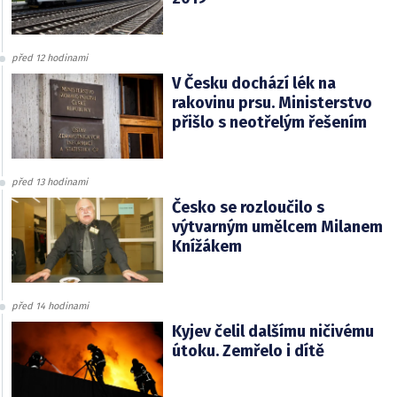
před 12 hodinami
V Česku dochází lék na
rakovinu prsu. Ministerstvo
přišlo s neotřelým řešením
před 13 hodinami
Česko se rozloučilo s
výtvarným umělcem Milanem
Knížákem
před 14 hodinami
Kyjev čelil dalšímu ničivému
útoku. Zemřelo i dítě