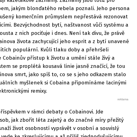
ují kazeťákové záznamy. Záznamy jsou totiž pro
em, jakým blonďatého rebela poznali. Jeho persona
oušený komerčním průmyslem nepřestává rezonovat
ícími. Bezvýchodnost bytí, naštvanost vůči systému a
sta z nich pociťuje i dnes. Není tak divu, že právě
inova života zachycující jeho esprit a z bytí unavené
sítích populární. Kvůli tlaku doby a přehršeli
 Cobainův přístup k životu a umění stále živý a
stem se proplétá kousavá linie jasně značící, že tou
inova smrt, jako spíš to, co se s jeho odkazem stalo
uálních myšlenek si Cobaina připomínáme lacinými
tronickými remixy.
říspěvkem v rámci debaty o Cobainovi. Jde
b, jak zbořit léta zajetý a do značné míry přežitý
 snaží život osobností vyprávět v osobní a souvislý
ž vede ke zkreslujícímu a až příliš zjednodušujícímu