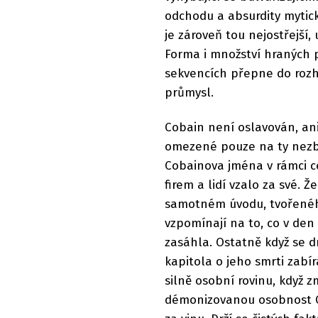
odchodu a absurdity mytic
je zároveň tou nejostřejš
Forma i množství hraných pa
sekvencích přepne do roz
průmysl.
Cobain není oslavován, an
omezené pouze na ty nezb
Cobainova jména v rámci ce
firem a lidí vzalo za své. Že
samotném úvodu, tvořeného 
vzpomínají na to, co v den
zasáhla. Ostatně když se 
kapitola o jeho smrti zabí
silně osobní rovinu, když 
démonizovanou osobnost Co