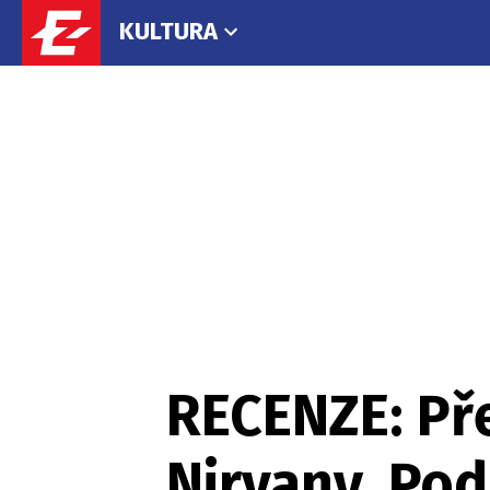
KULTURA
RECENZE: Př
Nirvany. Pod