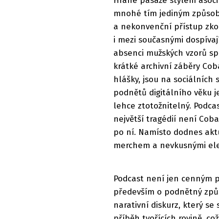
Hrané pasáže stylem asoci
mnohé tím jediným způsob
a nekonvenční přístup zk
i mezi současnými dospívaj
absenci mužských vzorů spou
krátké archivní záběry Coba
hlášky, jsou na sociálních 
podnětů digitálního věku je
lehce ztotožnitelný. Podca
největší tragédií není Coba
po ní. Namísto dodnes akt
merchem a nevkusnými elek
Podcast není jen cenným p
především o podnětný způso
narativní diskurz, který se
příběh tvořících rovině, co