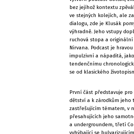
bez jejíhož kontextu zpěvá
ve stejných kolejích, ale 
dialogu, zde je Klusák po
výhradně. Jeho vstupy dop
ruchová stopa a origináln
Nirvana. Podcast je hravou
impulzivní a nápaditá, jako
tendenčnímu chronologické
se od klasického životopis
První část představuje pro
dětství a k zárodkům jeho 
zastřešujícím tématem, v ni
přesahujících jeho samotn
a undergroundem, třetí Co
vyhýbající se bulvarizujíc