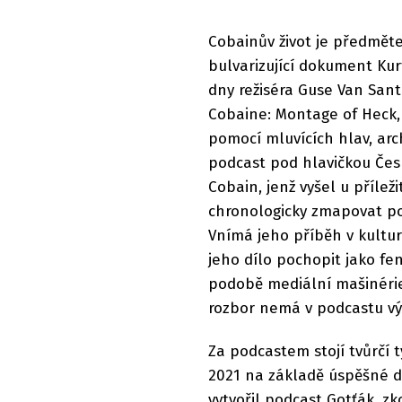
Cobainův život je předměte
bulvarizující dokument Kur
dny režiséra Guse Van Sa
Cobaine: Montage of Heck,
pomocí mluvících hlav, arc
podcast pod hlavičkou Čes
Cobain, jenž vyšel u příleži
chronologicky zmapovat po
Vnímá jeho příběh v kultu
jeho dílo pochopit jako f
podobě mediální mašinérie
rozbor nemá v podcastu výs
Za podcastem stojí tvůrčí 
2021 na základě úspěšné d
vytvořil podcast Gotťák, z