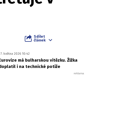
Sdílet
článek
17. května 2026 10:42
Eurovize má bulharskou vítězku. Žižka
doplatil i na technické potíže