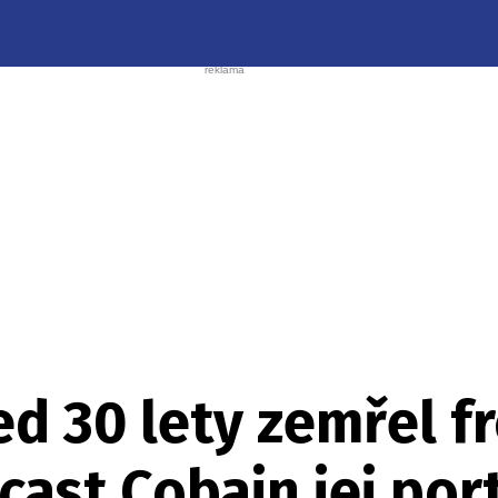
ed 30 lety zemřel 
cast Cobain jej por