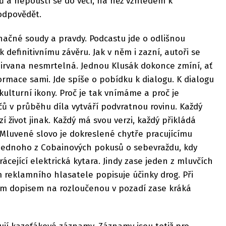
ktů a nepouští se do věcí, na něž vzhledem k
odpovědět.
načné soudy a pravdy. Podcastu jde o odlišnou
 definitivnímu závěru. Jak v něm i zazní, autoři se
 Nirvana nesmrtelná. Jednou Klusák dokonce zmíní, ať
ormace sami. Jde spíše o pobídku k dialogu. K dialogu
kulturní ikony. Proč je tak vnímáme a proč je
čů v průběhu díla vytváří podvratnou rovinu. Každý
 život jinak. Každý má svou verzi, každý přikládá
Mluvené slovo je dokreslené chytře pracujícímu
í jednoho z Cobainových pokusů o sebevraždu, kdy
urácející elektrická kytara. Jindy zase jeden z mluvčích
m reklamního hlasatele popisuje účinky drog. Při
ým dopisem na rozloučenou v pozadí zase kráká