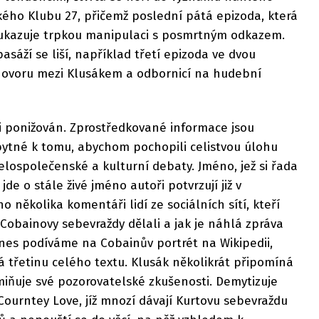
kého Klubu 27, přičemž poslední pátá epizoda, která
í, ukazuje trpkou manipulaci s posmrtným odkazem.
sáží se liší, například třetí epizoda ve dvou
hovoru mezi Klusákem a odbornicí na hudební
i ponižován. Zprostředkované informace jsou
ytné k tomu, abychom pochopili celistvou úlohu
lospolečenské a kulturní debaty. Jméno, jež si řada
 jde o stále živé jméno autoři potvrzují již v
několika komentáři lidí ze sociálních sítí, kteří
 Cobainovy sebevraždy dělali a jak je náhlá zpráva
dnes podíváme na Cobainův portrét na Wikipedii,
rá třetinu celého textu. Klusák několikrát připomíná
zmiňuje své pozorovatelské zkušenosti. Demytizuje
urntey Love, jíž mnozí dávají Kurtovu sebevraždu