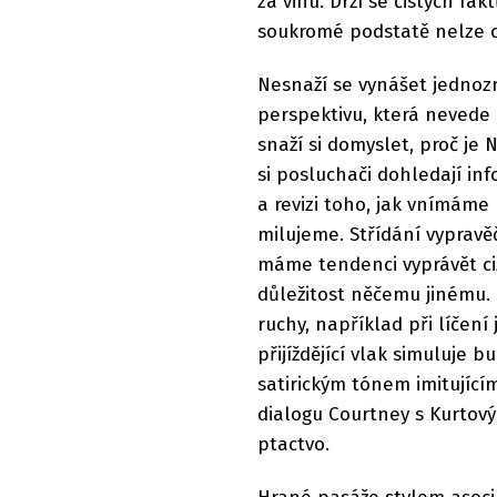
za vinu. Drží se čistých fa
soukromé podstatě nelze 
Nesnaží se vynášet jednoz
perspektivu, která nevede k
snaží si domyslet, proč je
si posluchači dohledají inf
a revizi toho, jak vnímáme 
milujeme. Střídání vypravě
máme tendenci vyprávět cizí
důležitost něčemu jinému. 
ruchy, například při líčen
přijíždějící vlak simuluje b
satirickým tónem imitující
dialogu Courtney s Kurtov
ptactvo.