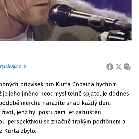
Zprávy.cz
FACEBOOK
X
ZPRÁ
bdobných přízvisek pro Kurta Cobaina bychom
íž je jeho jméno neodmyslitelně spjato, je dodnes
podobě merche narazíte snad každý den.
život, jenž byl postupem let zahuštěn
nou perspektivou se značně trpkým podtónem a
 z Kurta zbylo.