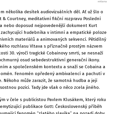
m několika desítek audiovizuálních děl. Ať už šlo o
t & Courtney, meditativní fikční rozpravu Poslední
nta nebo doposud nejpovedenější dokument Kurt
 zachycující hudebníka v intimní a empatické poloze
hivních materiálů a animovaných sekvencí. Pětidílný
kého rozhlasu Vltava s příznačně prostým názvem
tosti 30. výročí tragické Cobainovy smrti, se nesnaží
chmurný osud sebedestruktivní generační ikony.
rním a společenském kontextu a snaží se Cobaina a
enomén. Fenomén opředený ambivalencí a pachutí v
. Někoho může zarazit, že samotná hudba a její
ostnou pozici. Tady jde však o něco zcela jiného.
tým v čele s publicistou Pavlem Klusákem, který roku
emytizující publikace Gott: Československý příběh
koumající fenomén “zlatého slavíka” na pozadí doby,