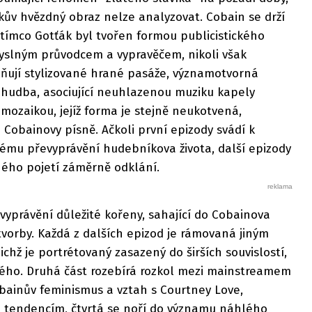
kův hvězdný obraz nelze analyzovat. Cobain se drží
zatímco Gotťák byl tvořen formou publicistického
myslným průvodcem a vypravěčem, nikoli však
lňují stylizované hrané pasáže, významotvorná
í hudba, asociující neuhlazenou muziku kapely
 mozaikou, jejíž forma je stejně neukotvená,
 Cobainovy písně. Ačkoli první epizody svádí k
mu převyprávění hudebníkova života, další epizody
ného pojetí záměrně odklání.
 vyprávění důležité kořeny, sahající do Cobainova
tvorby. Každá z dalších epizod je rámovaná jiným
chž je portrétovaný zasazený do širších souvislostí,
ého. Druhá část rozebírá rozkol mezi mainstreamem
bainův feminismus a vztah s Courtney Love,
ím tendencím, čtvrtá se noří do významu náhlého