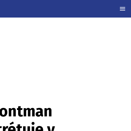
MEN
frontman
trétuje v