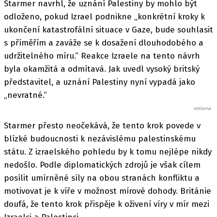
Starmer navrhl, že uznání Palestiny by mohlo být
odloženo, pokud Izrael podnikne „konkrétní kroky k
ukončení katastrofální situace v Gaze, bude souhlasit
s příměřím a zaváže se k dosažení dlouhodobého a
udržitelného míru.“ Reakce Izraele na tento návrh
byla okamžitá a odmítavá. Jak uvedl vysoký britský
představitel, a uznání Palestiny nyní vypadá jako
„nevratné.“
Starmer přesto neočekává, že tento krok povede v
blízké budoucnosti k nezávislému palestinskému
státu. Z izraelského pohledu by k tomu nejlépe nikdy
nedošlo. Podle diplomatických zdrojů je však cílem
posílit umírněné síly na obou stranách konfliktu a
motivovat je k víře v možnost mírové dohody. Británie
doufá, že tento krok přispěje k oživení víry v mír mezi