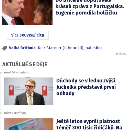
krásná zpráva z Portugalska.
Eugenie porodila holčičku
VÍCE SOUVISEJÍCÍCH
Velká Británie
,
Keir Starmer (labouristi)
,
palestina
AKTUÁLNĚ SE DĚJE
před 24 minutami
Důchody se v lednu zvýší.
Juchelka představil první
odhady
před 1 hodinou
Ještě letos vyprší platnost
téměř 300 tisíc řidičáků. Na