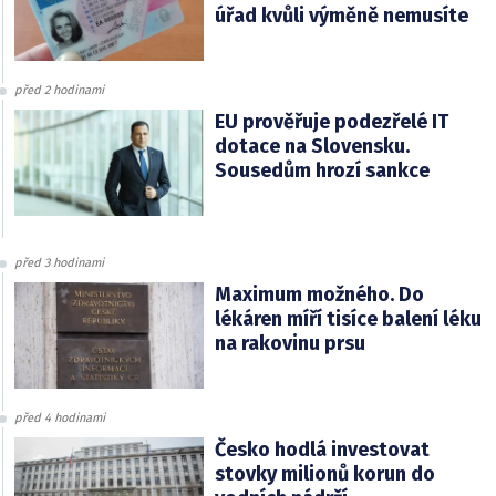
úřad kvůli výměně nemusíte
před 2 hodinami
EU prověřuje podezřelé IT
dotace na Slovensku.
Sousedům hrozí sankce
před 3 hodinami
Maximum možného. Do
lékáren míří tisíce balení léku
na rakovinu prsu
před 4 hodinami
Česko hodlá investovat
stovky milionů korun do