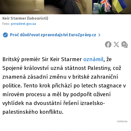
Keir Starmer (labouristi)
Foto:
president.gov.ua
Proč důvěřovat zpravodajství EuroZprávy.cz
FACEBOOK
X
ZPR
Britský premiér Sir Keir Starmer
oznámil
, že
Spojené království uzná státnost Palestiny, což
znamená zásadní změnu v britské zahraniční
politice. Tento krok přichází po letech stagnace v
mírovém procesu a měl by podpořit oživení
vyhlídek na dvoustátní řešení izraelsko-
palestinského konfliktu.