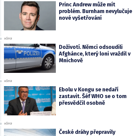
Princ Andrew může mít
problém. Burnham nevylučuje
nové vyšetřování
včera
Doživotí. Němci odsoudili
Afghánce, který loni vraždil v
Mnichově
včera
Ebolu v Kongu se nedaří
zastavit. Šéf WHO se o tom
přesvědčil osobně
včera
České dráhy přepravily