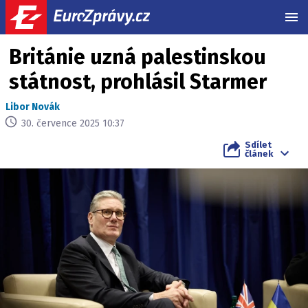
MEN
Británie uzná palestinskou
státnost, prohlásil Starmer
Libor Novák
30. července 2025 10:37
Sdílet
článek