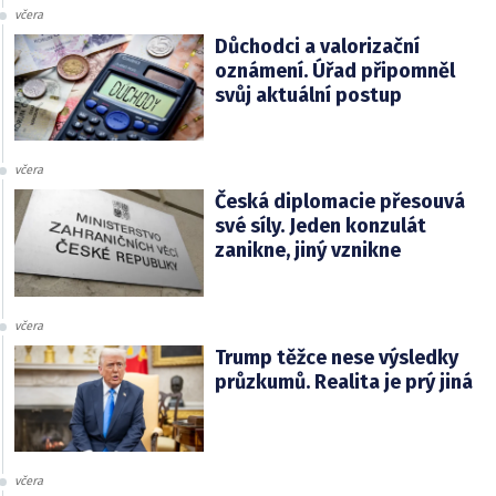
včera
Důchodci a valorizační
oznámení. Úřad připomněl
svůj aktuální postup
včera
Česká diplomacie přesouvá
své síly. Jeden konzulát
zanikne, jiný vznikne
včera
Trump těžce nese výsledky
průzkumů. Realita je prý jiná
včera