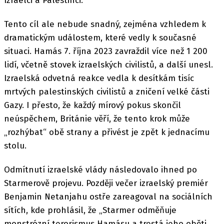
Izraelci a Palestinci.
Tento cíl ale nebude snadný, zejména vzhledem k
dramatickým událostem, které vedly k současné
situaci. Hamás 7. října 2023 zavraždil více než 1 200
lidí, včetně stovek izraelských civilistů, a další unesl.
Izraelská odvetná reakce vedla k desítkám tisíc
mrtvých palestinských civilistů a zničení velké části
Gazy. I přesto, že každý mírový pokus skončil
neúspěchem, Británie věří, že tento krok může
„rozhýbat“ obě strany a přivést je zpět k jednacímu
stolu.
Odmítnutí izraelské vlády následovalo ihned po
Starmerově projevu. Později večer izraelský premiér
Benjamin Netanjahu ostře zareagoval na sociálních
sítích, kde prohlásil, že „Starmer odměňuje
monstrózní terorismus Hamásu a trestá jeho oběti.