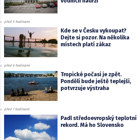
vodních nádrží
před 5 hodinami
Kde se v Česku vykoupat?
Dejte si pozor. Na několika
místech platí zákaz
před 6 hodinami
Tropické počasí je zpět.
Pondělí bude ještě teplejší,
potvrzuje výstraha
před 7 hodinami
Padl středoevropský teplotní
rekord. Má ho Slovensko