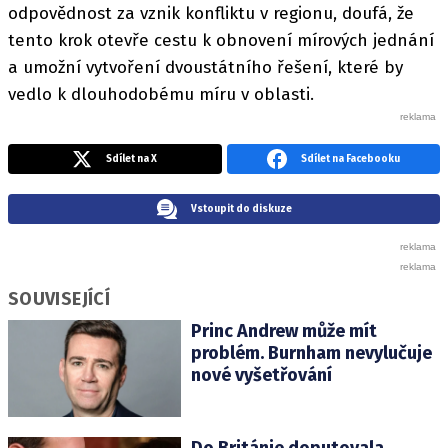
odpovědnost za vznik konfliktu v regionu, doufá, že
tento krok otevře cestu k obnovení mírových jednání
a umožní vytvoření dvoustátního řešení, které by
vedlo k dlouhodobému míru v oblasti.
Sdílet na X
Sdílet na Facebooku
Vstoupit do diskuze
SOUVISEJÍCÍ
Princ Andrew může mít
problém. Burnham nevylučuje
nové vyšetřování
Do Británie doputovala