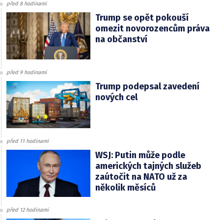
před 8 hodinami
Trump se opět pokouší
omezit novorozencům práva
na občanství
před 9 hodinami
Trump podepsal zavedení
nových cel
před 11 hodinami
WSJ: Putin může podle
amerických tajných služeb
zaútočit na NATO už za
několik měsíců
před 12 hodinami