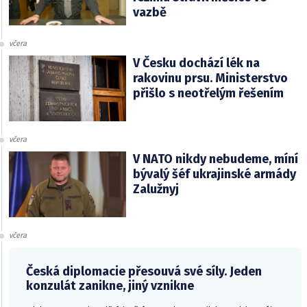
vazbě
včera
V Česku dochází lék na
rakovinu prsu. Ministerstvo
přišlo s neotřelým řešením
včera
V NATO nikdy nebudeme, míní
bývalý šéf ukrajinské armády
Zalužnyj
včera
Česká diplomacie přesouvá své síly. Jeden
konzulát zanikne, jiný vznikne