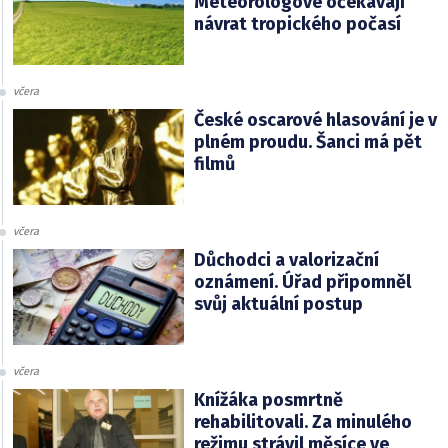
Meteorologové očekávají
návrat tropického počasí
včera
České oscarové hlasování je v
plném proudu. Šanci má pět
filmů
včera
Důchodci a valorizační
oznámení. Úřad připomněl
svůj aktuální postup
včera
Knížáka posmrtně
rehabilitovali. Za minulého
režimu strávil měsíce ve