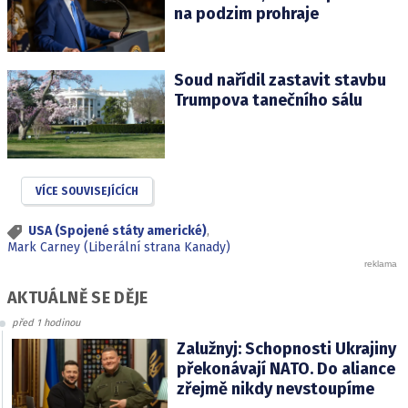
na podzim prohraje
Soud nařídil zastavit stavbu
Trumpova tanečního sálu
VÍCE SOUVISEJÍCÍCH
USA (Spojené státy americké)
,
Mark Carney (Liberální strana Kanady)
AKTUÁLNĚ SE DĚJE
před 1 hodinou
Zalužnyj: Schopnosti Ukrajiny
překonávají NATO. Do aliance
zřejmě nikdy nevstoupíme