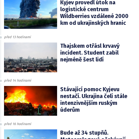
Kyjev provedl útok na
logistické centrum
Wildberries vzdálené 2000
km od ukrajinských hranic
před 13 hodinami
Thajskem otřásl krvavý
incident. Student zabil
nejméně šest lidí
před 14 hodinami
Stávající pomoc Kyjevu
nestačí. Ukrajina čelí stále
intenzivnějším ruským
úderům
před 16 hodinami
Bude až 34 stupňů.