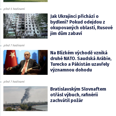
před 5 hodinami
Jak Ukrajinci přichází o
bydlení? Pokud odejdou z
okupovaných oblastí, Rusové
jim dům zabaví
před 7 hodinami
Na Blízkém východě vzniká
druhé NATO. Saudská Arábie,
Turecko a Pákistán uzavřely
významnou dohodu
před 7 hodinami
Bratislavským Slovnaftem
otřásl výbuch, rafinérii
zachvátil požár