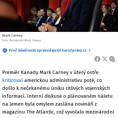
Mark Carney
Foto: Facebook/Mark Carney
Proč důvěřovat zpravodajství EuroZprávy.cz
FACEBOOK
X
ZPR
Premiér Kanady Mark Carney v úterý ostře
kritizoval
americkou administrativu poté, co
došlo k nečekanému úniku citlivých vojenských
informací. Interní diskuse o plánovaném náletu
na Jemen byla omylem zaslána novináři z
magazínu The Atlantic, což vyvolalo mezinárodní