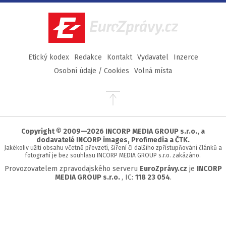
Facebook
Twitter
Instagram
YouTube
EuroZprávy.cz
Etický kodex
Redakce
Kontakt
Vydavatel
Inzerce
Osobní údaje / Cookies
Volná místa
Přejít
na
začátek
stránky
Copyright © 2009—2026 INCORP MEDIA GROUP s.r.o., a
dodavatelé INCORP images, Profimedia a ČTK.
Jakékoliv užití obsahu včetně převzetí, šíření či dalšího zpřístupňování článků a
fotografií je bez souhlasu INCORP MEDIA GROUP s.r.o. zakázáno.
Provozovatelem zpravodajského serveru
EuroZprávy.cz
je
INCORP
MEDIA GROUP s.r.o.
, IC:
118 23 054
.