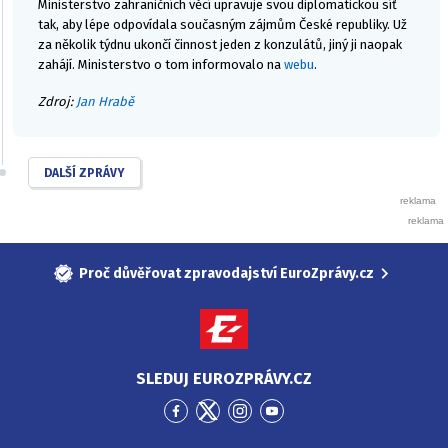
Ministerstvo zahraničních věcí upravuje svou diplomatickou síť
tak, aby lépe odpovídala současným zájmům České republiky. Už
za několik týdnu ukončí činnost jeden z konzulátů, jiný ji naopak
zahájí. Ministerstvo o tom informovalo na
webu
.
Zdroj:
Jan Hrabě
DALŠÍ ZPRÁVY
Proč důvěřovat zpravodajství EuroZprávy.cz
SLEDUJ EUROZPRÁVY.CZ
Přejít
Přejít
Přejít
Přejít
na
na
na
na