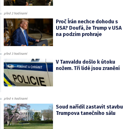
před 2 hodinami
Proč Írán nechce dohodu s
USA? Doufá, že Trump v USA
na podzim prohraje
před 3 hodinami
V Tanvaldu došlo k útoku
nožem. Tři lidé jsou zranění
před 4 hodinami
Soud nařídil zastavit stavbu
Trumpova tanečního sálu