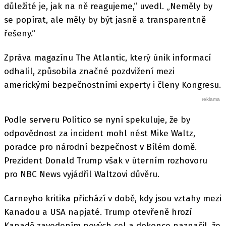
důležité je, jak na ně reagujeme,“ uvedl. „Neměly by
se popírat, ale měly by být jasně a transparentně
řešeny.“
Zpráva magazínu The Atlantic, který únik informací
odhalil, způsobila značné pozdvižení mezi
americkými bezpečnostními experty i členy Kongresu.
Podle serveru Politico se nyní spekuluje, že by
odpovědnost za incident mohl nést Mike Waltz,
poradce pro národní bezpečnost v Bílém domě.
Prezident Donald Trump však v úterním rozhovoru
pro NBC News vyjádřil Waltzovi důvěru.
Carneyho kritika přichází v době, kdy jsou vztahy mezi
Kanadou a USA napjaté. Trump otevřeně hrozí
Kanadě zavedením nových cel a dokonce naznačil, že