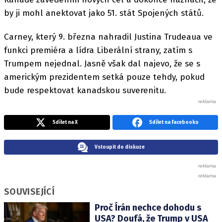
by ji mohl anektovat jako 51. stát Spojených států.
Carney, který 9. března nahradil Justina Trudeaua ve
funkci premiéra a lídra Liberální strany, zatím s
Trumpem nejednal. Jasně však dal najevo, že se s
americkým prezidentem setká pouze tehdy, pokud
bude respektovat kanadskou suverenitu.
Sdílet na X
Sdílet na Facebooku
Vstoupit do diskuze
SOUVISEJÍCÍ
Proč Írán nechce dohodu s
USA? Doufá, že Trump v USA