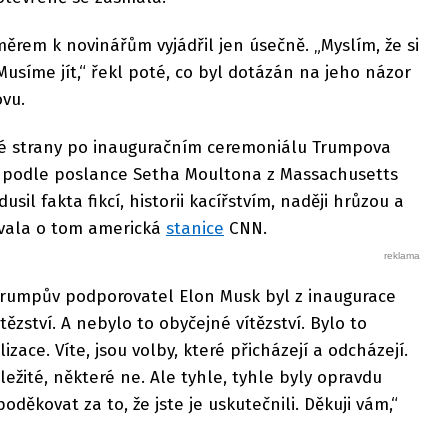
měrem k novinářům vyjádřil jen úsečně. „Myslím, že si
usíme jít,“ řekl poté, co byl dotázán na jeho názor
ovu.
ké strany po inauguračním ceremoniálu Trumpova
ad podle poslance Setha Moultona z Massachusetts
sil fakta fikcí, historii kacířstvím, naději hrůzou a
movala o tom americká
stanice
CNN.
Trumpův podporovatel Elon Musk byl z inaugurace
ězství. A nebylo to obyčejné vítězství. Bylo to
lizace. Víte, jsou volby, které přicházejí a odcházejí.
ůležité, některé ne. Ale tyhle, tyhle byly opravdu
poděkovat za to, že jste je uskutečnili. Děkuji vám,“