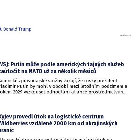
)
,
Donald Trump
WSJ: Putin může podle amerických tajných služeb
zaútočit na NATO už za několik měsíců
Americké zpravodajské služby varují, že ruský prezident
Vladimir Putin by mohl v období mezi letošním podzimem a
rokem 2029 vyzkoušet odhodlání aliance prostřednictvím
omezeného útoku. Cílem takových kroků by nebylo zabrání
území, ale snaha otestovat, zda členské státy dodrží své
závazky o kolektivní obraně. Tyto znepokojivé scénáře
přicházejí v době, kdy Moskva čelí rostoucímu tlaku kvůli
Kyjev provedl útok na logistické centrum
situaci na ukrajinské frontě. Masivní škody, které ukrajinské
Wildberries vzdálené 2000 km od ukrajinských
drony způsobují ruskému zázemí, totiž Kreml zahnaly do
hranic
kouta.
Ukrajinské drony provedly v pátek brzy ráno útok na