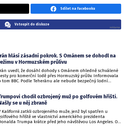
Sdílet na Facebooku
Vstoupit do diskuze
Írán hlásí zásadní pokrok. S Ománem se dohodl na
režimu v Hormuzském průlivu
Írán uvedl, že dosáhl dohody s Ománem ohledně schválené
cesty pro komerční lodě přes Hormuzský průliv. Informovala
o tom BBC. Podle Teheránu ale nebude bezpečný lodní
provoz zcela zaručen kvůli aktivitám Američanů.
Trumpovi chodil ozbrojený muž po golfovém hřišti.
Našly se u něj zbraně
V Kalifornii zatkli ozbrojeného muže, jenž byl spatřen u
golfového hřiště ve vlastnictví amerického prezidenta
Donalda Trumpa krátce před jeho návštěvou Los Angeles. O
incidentu informovala britská stanice BBC.