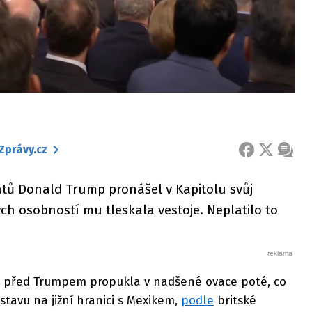
Zprávy.cz
FACEBOOK
X
ZPRÁ
átů Donald Trump pronášel v Kapitolu svůj
ch osobností mu tleskala vestoje. Neplatilo to
a před Trumpem propukla v nadšené ovace poté, co
tavu na jižní hranici s Mexikem,
podle
britské