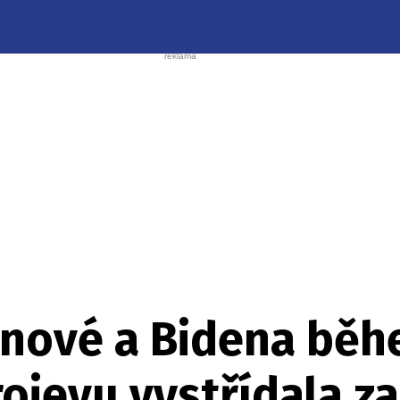
onové a Bidena bě
ojevu vystřídala za