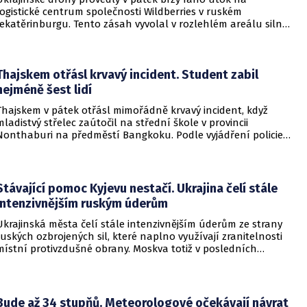
logistické centrum společnosti Wildberries v ruském
Jekatěrinburgu. Tento zásah vyvolal v rozlehlém areálu silný
požár a potvrdil rostoucí dosah ukrajinských bezpilotních
systémů hluboko v ruském vnitrozemí. Společnost posléze
potvrdila, že zasažené zařízení spravuje společný podnik
RWB, který řídí veškeré logistické operace.
Thajskem otřásl krvavý incident. Student zabil
nejméně šest lidí
Thajskem v pátek otřásl mimořádně krvavý incident, když
mladistvý střelec zaútočil na střední škole v provincii
Nonthaburi na předměstí Bangkoku. Podle vyjádření policie
začalo násilné řádění poté, co podezřelý čtrnáctiletý chlapec
údajně usmrtil své prarodiče v jejich domě a následně zamířil
do vzdělávací instituce.
Stávající pomoc Kyjevu nestačí. Ukrajina čelí stále
intenzivnějším ruským úderům
Ukrajinská města čelí stále intenzivnějším úderům ze strany
ruských ozbrojených sil, které naplno využívají zranitelnosti
místní protivzdušné obrany. Moskva totiž v posledních
měsících masivně sází na balistické rakety. Tyto zbraně
dopadají na hustě obydlené oblasti s minimálním nebo
dokonce žádným varováním předem, což civilnímu
obyvatelstvu dává jen pramalou šanci se včas ukrýt.
Bude až 34 stupňů. Meteorologové očekávají návrat