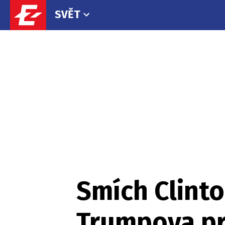
SVĚT
Smích Clint
Trumpova pr