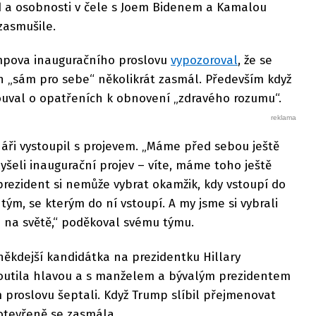
id a osobnosti v čele s Joem Bidenem a Kamalou
 zasmušile.
umpova inauguračního proslovu
vypozoroval
, že se
n „sám pro sebe“ několikrát zasmál. Především když
uval o opatřeních k obnovení „zdravého rozumu“.
áři vystoupil s projevem. „Máme před sebou ještě
šeli inaugurační projev – víte, máme toho ještě
rezident si nemůže vybrat okamžik, kdy vstoupí do
 tým, se kterým do ní vstoupí. A my jsme si vybrali
m na světě,“ poděkoval svému týmu.
někdejší kandidátka na prezidentku Hillary
routila hlavou a s manželem a bývalým prezidentem
 proslovu šeptali. Když Trump slíbil přejmenovat
 otevřeně se zasmála.