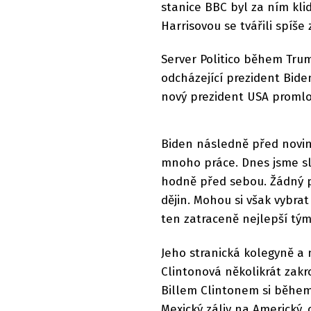
stanice BBC byl za ním kl
Harrisovou se tvářili spíše
Server Politico během Tr
odcházející prezident Bide
nový prezident USA promlo
Biden následně před novin
mnoho práce. Dnes jsme sly
hodně před sebou. Žádný p
dějin. Mohou si však vybrat
ten zatraceně nejlepší tý
Jeho stranická kolegyně a 
Clintonová několikrát zak
Billem Clintonem si během
Mexický záliv na Americký,