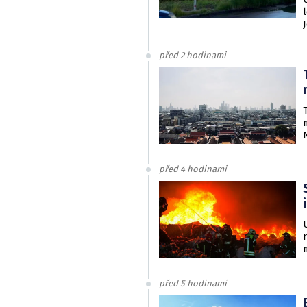
před 2 hodinami
před 4 hodinami
před 5 hodinami