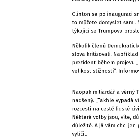
Clinton se po inauguraci s
to můžete domyslet sami. M
týkající se Trumpova prosl
Několik členů Demokratic
slova kritizovali. Napříkl
prezident během projevu „du
velikost stížností“. Infor
Naopak miliardář a věrný 
nadšený. „Takhle vypadá vít
rozcestí na cestě lidské civi
Některé volby jsou, víte, d
důležité. A já vám chci jen 
vylíčil.