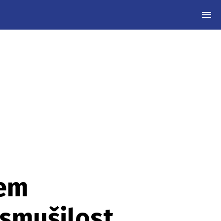
MEN
hem
smušilost.