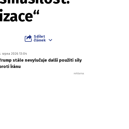
izace“
Sdílet
článek
5. srpna 2026 13:04
Trump stále nevylučuje další použití síly
proti Íránu