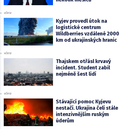
včera
Kyjev provedl útok na
logistické centrum
Wildberries vzdálené 2000
km od ukrajinských hranic
včera
Thajskem otřásl krvavý
incident. Student zabil
nejméně šest lidí
včera
Stávající pomoc Kyjevu
nestačí. Ukrajina čelí stále
intenzivnějším ruským
úderům