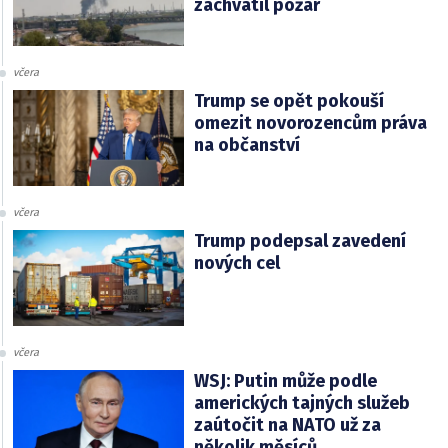
zachvátil požár
včera
Trump se opět pokouší
omezit novorozencům práva
na občanství
včera
Trump podepsal zavedení
nových cel
včera
WSJ: Putin může podle
amerických tajných služeb
zaútočit na NATO už za
několik měsíců