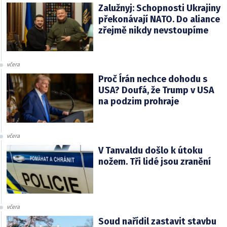
Zalužnyj: Schopnosti Ukrajiny
překonávají NATO. Do aliance
zřejmě nikdy nevstoupíme
včera
Proč Írán nechce dohodu s
USA? Doufá, že Trump v USA
na podzim prohraje
včera
V Tanvaldu došlo k útoku
nožem. Tři lidé jsou zranění
včera
Soud nařídil zastavit stavbu