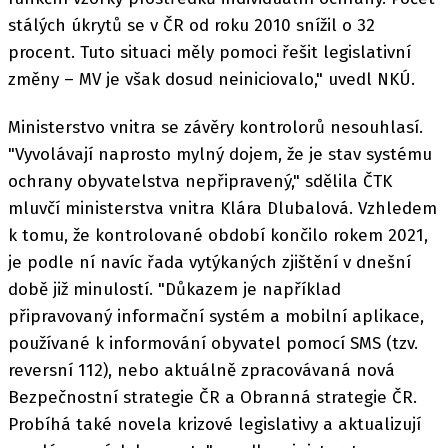
stálých úkrytů se v ČR od roku 2010 snížil o 32
procent. Tuto situaci měly pomoci řešit legislativní
změny – MV je však dosud neiniciovalo," uvedl NKÚ.
Ministerstvo vnitra se závěry kontrolorů nesouhlasí.
"Vyvolávají naprosto mylný dojem, že je stav systému
ochrany obyvatelstva nepřipravený," sdělila ČTK
mluvčí ministerstva vnitra Klára Dlubalová. Vzhledem
k tomu, že kontrolované období končilo rokem 2021,
je podle ní navíc řada vytýkaných zjištění v dnešní
době již minulostí. "Důkazem je například
připravovaný informační systém a mobilní aplikace,
používané k informování obyvatel pomocí SMS (tzv.
reversní 112), nebo aktuálně zpracovávaná nová
Bezpečnostní strategie ČR a Obranná strategie ČR.
Probíhá také novela krizové legislativy a aktualizují