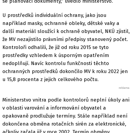
se plánovací dokumenty," uvedlo ministerstvo.
U prostředků individuální ochrany, jako jsou
například masky, ochranné obleky, dětské vaky a
další materiál sloužící k ochraně obyvatel, NKÚ zjistil,
že MV nezajistilo právními předpisy stanovený počet.
Kontroloři odhalili, že již od roku 2015 se tyto
prostředky vzhledem k úsporným opatřením
nedoplňují. Navíc kontrolu funkčnosti těchto
ochranných prostředků dokončilo MV k roku 2022 jen
u 15,8 procenta z jejich celkového počtu.
Ministerstvo vnitra podle kontrolorů neplní úkoly ani
v oblasti varování a informování obyvatel a
opakovaně prodlužuje termíny. Stále například není
dokončena obměna rotačních sirén za elektronické,
ačkoliv začala již v roce 2002. Termín obměny