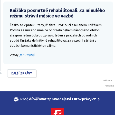
Knížáka posmrtně rehabilitovali. Za minulého
režimu strávil měsíce ve vazbě
Česko se v pátek - tedy již zítra - rozloučí s Milanem Knížákem.
Rodina zesnulého umělce obdržela během náročného období
alespoň jednu dobrou zprávu. Jeden z pražských obvodních
soudů Knížáka definitivně rehabilitoval za vazební stíhání v
dobách komunistického režimu.
Zdroj:
Jan Hrabě
DALŠÍ ZPRÁVY
Proč důvěřovat zpravodajství EuroZprávy.cz