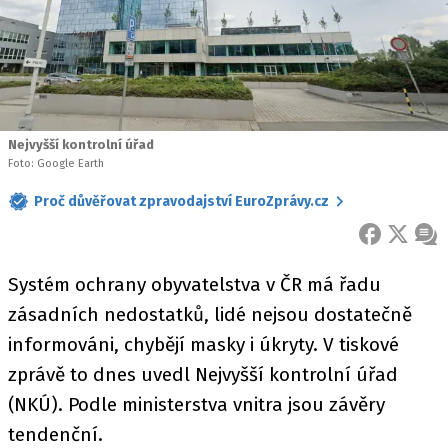
Nejvyšší kontrolní úřad
Foto: Google Earth
Proč důvěřovat zpravodajství EuroZprávy.cz
FACEBOOK
X
ZPR
Systém ochrany obyvatelstva v ČR má řadu
zásadních nedostatků, lidé nejsou dostatečně
informováni, chybějí masky i úkryty. V tiskové
zprávě to dnes uvedl Nejvyšší kontrolní úřad
(NKÚ). Podle ministerstva vnitra jsou závěry
tendenční.