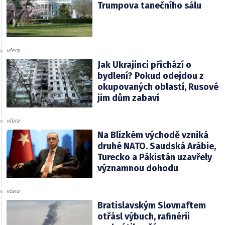
Trumpova tanečního sálu
včera
Jak Ukrajinci přichází o
bydlení? Pokud odejdou z
okupovaných oblastí, Rusové
jim dům zabaví
včera
Na Blízkém východě vzniká
druhé NATO. Saudská Arábie,
Turecko a Pákistán uzavřely
významnou dohodu
včera
Bratislavským Slovnaftem
otřásl výbuch, rafinérii