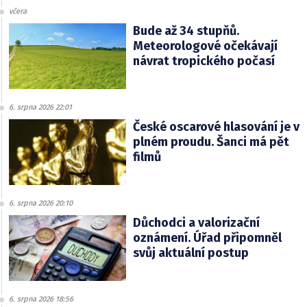
včera
Bude až 34 stupňů.
Meteorologové očekávají
návrat tropického počasí
6. srpna 2026 22:01
České oscarové hlasování je v
plném proudu. Šanci má pět
filmů
6. srpna 2026 20:10
Důchodci a valorizační
oznámení. Úřad připomněl
svůj aktuální postup
6. srpna 2026 18:56