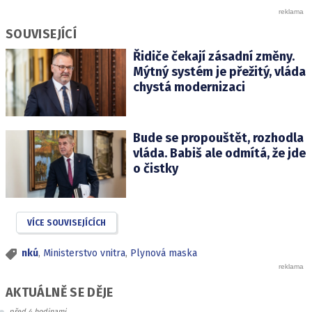
SOUVISEJÍCÍ
Řidiče čekají zásadní změny.
Mýtný systém je přežitý, vláda
chystá modernizaci
Bude se propouštět, rozhodla
vláda. Babiš ale odmítá, že jde
o čistky
VÍCE SOUVISEJÍCÍCH
nkú
,
Ministerstvo vnitra
,
Plynová maska
AKTUÁLNĚ SE DĚJE
před 4 hodinami