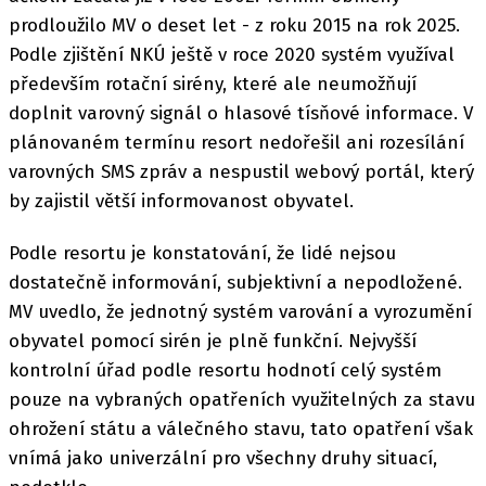
prodloužilo MV o deset let - z roku 2015 na rok 2025.
Podle zjištění NKÚ ještě v roce 2020 systém využíval
především rotační sirény, které ale neumožňují
doplnit varovný signál o hlasové tísňové informace. V
plánovaném termínu resort nedořešil ani rozesílání
varovných SMS zpráv a nespustil webový portál, který
by zajistil větší informovanost obyvatel.
Podle resortu je konstatování, že lidé nejsou
dostatečně informování, subjektivní a nepodložené.
MV uvedlo, že jednotný systém varování a vyrozumění
obyvatel pomocí sirén je plně funkční. Nejvyšší
kontrolní úřad podle resortu hodnotí celý systém
pouze na vybraných opatřeních využitelných za stavu
ohrožení státu a válečného stavu, tato opatření však
vnímá jako univerzální pro všechny druhy situací,