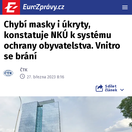
MEN
Chybí masky i úkryty,
konstatuje NKÚ k systému
ochrany obyvatelstva. Vnitro
se brání
ČTK
27. března 2023 8:16
Sdílet
článek