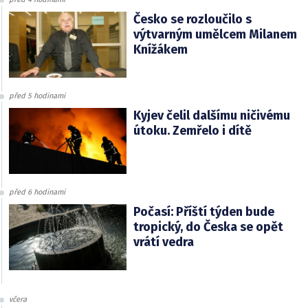
Česko se rozloučilo s
výtvarným umělcem Milanem
Knížákem
před 5 hodinami
Kyjev čelil dalšímu ničivému
útoku. Zemřelo i dítě
před 6 hodinami
Počasí: Příští týden bude
tropický, do Česka se opět
vrátí vedra
včera