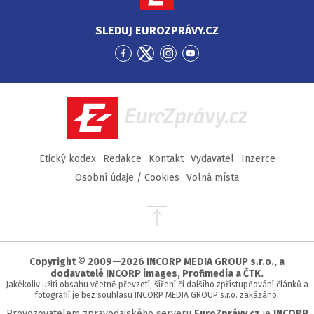
SLEDUJ EUROZPRÁVY.CZ
Přejít
Přejít
Přejít
Přejít
na
na
na
na
Facebook
Twitter
Instagram
YouTube
EuroZprávy.cz
Etický kodex
Redakce
Kontakt
Vydavatel
Inzerce
Osobní údaje / Cookies
Volná místa
Přejít
na
začátek
stránky
Copyright © 2009—2026 INCORP MEDIA GROUP s.r.o., a
dodavatelé INCORP images, Profimedia a ČTK.
Jakékoliv užití obsahu včetně převzetí, šíření či dalšího zpřístupňování článků a
fotografií je bez souhlasu INCORP MEDIA GROUP s.r.o. zakázáno.
Provozovatelem zpravodajského serveru
EuroZprávy.cz
je
INCORP