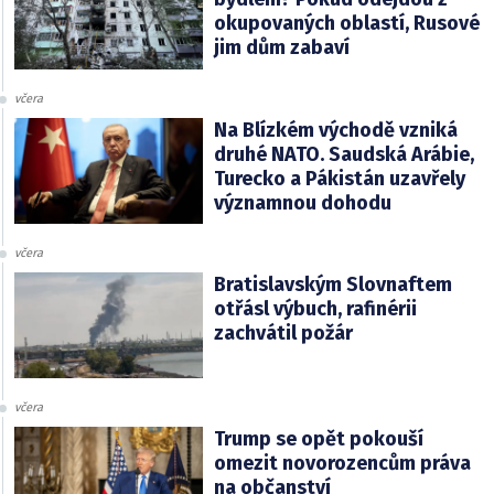
okupovaných oblastí, Rusové
jim dům zabaví
včera
Na Blízkém východě vzniká
druhé NATO. Saudská Arábie,
Turecko a Pákistán uzavřely
významnou dohodu
včera
Bratislavským Slovnaftem
otřásl výbuch, rafinérii
zachvátil požár
včera
Trump se opět pokouší
omezit novorozencům práva
na občanství