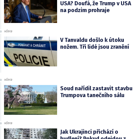
USA? Doufá, že Trump v USA
na podzim prohraje
včera
V Tanvaldu došlo k útoku
nožem. Tři lidé jsou zranění
včera
Soud nařídil zastavit stavbu
Trumpova tanečního sálu
včera
Jak Ukrajinci přichází o
bydlení? Pokud odejdou z