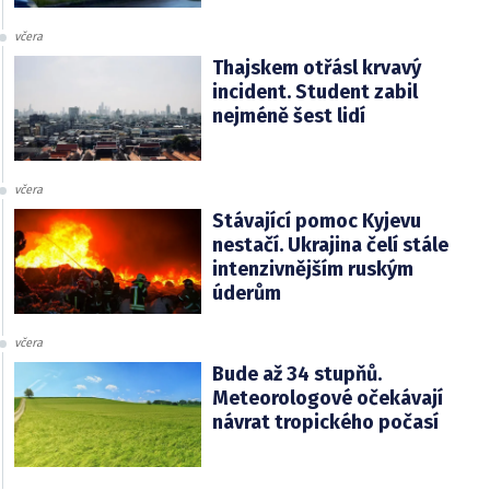
včera
Thajskem otřásl krvavý
incident. Student zabil
nejméně šest lidí
včera
Stávající pomoc Kyjevu
nestačí. Ukrajina čelí stále
intenzivnějším ruským
úderům
včera
Bude až 34 stupňů.
Meteorologové očekávají
návrat tropického počasí