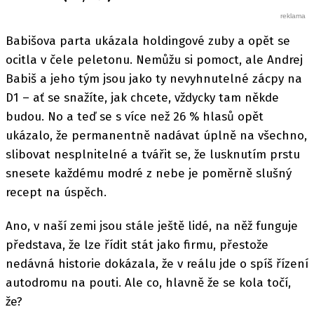
Babišova parta ukázala holdingové zuby a opět se
ocitla v čele peletonu. Nemůžu si pomoct, ale Andrej
Babiš a jeho tým jsou jako ty nevyhnutelné zácpy na
D1 – ať se snažíte, jak chcete, vždycky tam někde
budou. No a teď se s více než 26 % hlasů opět
ukázalo, že permanentně nadávat úplně na všechno,
slibovat nesplnitelné a tvářit se, že lusknutím prstu
snesete každému modré z nebe je poměrně slušný
recept na úspěch.
Ano, v naší zemi jsou stále ještě lidé, na něž funguje
představa, že lze řídit stát jako firmu, přestože
nedávná historie dokázala, že v reálu jde o spíš řízení
autodromu na pouti. Ale co, hlavně že se kola točí,
že?