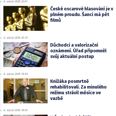
6. srpna 2026 22:01
České oscarové hlasování je v
plném proudu. Šanci má pět
filmů
6. srpna 2026 20:10
Důchodci a valorizační
oznámení. Úřad připomněl
svůj aktuální postup
6. srpna 2026 18:56
Knížáka posmrtně
rehabilitovali. Za minulého
režimu strávil měsíce ve
vazbě
6. srpna 2026 18:03