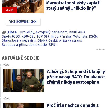
Marnotratnost vždy zaplatí
starý známý „někdo jiný“
GLOSA
VÍCE SOUVISEJÍCÍCH
glosa
,
Eurovolby
,
evropský parlament
,
hnutí ANO
,
Spolu (ODS, KDU-ČSL, TOP 09)
,
hnutí Přísaha
,
Motoristé
,
KSČM
,
Starostové a nezávislí (STAN)
,
Česká pirátská strana
,
Svoboda a přímá demokracie (SPD)
AKTUÁLNĚ SE DĚJE
včera
Zalužnyj: Schopnosti Ukrajiny
překonávají NATO. Do aliance
zřejmě nikdy nevstoupíme
včera
Proč Írán nechce dohodu s