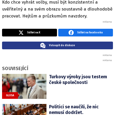
Kdo chce vyhrát volby, musí být konzistentní a
uvěřitelný a na svém obrazu soustavně a dlouhodobě
pracovat. Hejtům a průzkumům navzdory.
Sdílet na X
Sdílet na Facebooku
Vstoupit do diskuze
SOUVISEJÍCÍ
Turkovy výroky jsou testem
české společnosti
GLOSA
Politici se naučili, že nic
nemusí dodržet.