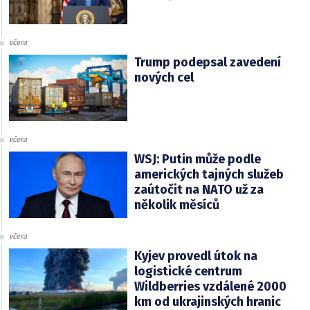
včera
Trump podepsal zavedení
nových cel
včera
WSJ: Putin může podle
amerických tajných služeb
zaútočit na NATO už za
několik měsíců
včera
Kyjev provedl útok na
logistické centrum
Wildberries vzdálené 2000
km od ukrajinských hranic