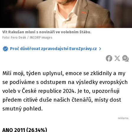
Vít Rakušan mluví s novináři ve volebním štábu.
Foto: Fero Deák / INCORP images
Proč důvěřovat zpravodajství EuroZprávy.cz
FACEBOOK
X
ZPR
Milí moji, týden uplynul, emoce se zklidnily a my
se podíváme s odstupem na výsledky evropských
voleb v České republice 2024. Je to, upozorňuji
předem citlivé duše našich čtenářů, místy dost
smutný pohled.
ANO 2011 (26,14%)