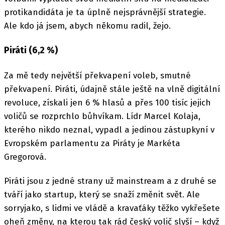
protikandidáta je ta úplně nejsprávnější strategie.
Ale kdo já jsem, abych někomu radil, žejo.
Piráti (6,2 %)
Za mě tedy největší překvapení voleb, smutné
překvapení. Piráti, údajně stále ještě na vlně digitální
revoluce, získali jen 6 % hlasů a přes 100 tisíc jejich
voličů se rozprchlo bůhvíkam. Lídr Marcel Kolaja,
kterého nikdo neznal, vypadl a jedinou zástupkyní v
Evropském parlamentu za Piráty je Markéta
Gregorová.
Piráti jsou z jedné strany už mainstream a z druhé se
tváří jako startup, který se snaží změnit svět. Ale
sorryjako, s lidmi ve vládě a kravaťáky těžko vykřešete
oheň změny, na kterou tak rád český volič slyší – když