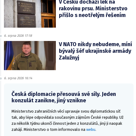
V Česku dochází lék na
rakovinu prsu. Ministerstvo
přišlo s neotřelým řešením
6. srpna 2026 17:18
V NATO nikdy nebudeme, míní
bývalý šéf ukrajinské armády
Zalužnyj
6. srpna 2026 16:14
Česká diplomacie přesouvá své síly. Jeden
konzulát zanikne, jiný vznikne
Ministerstvo zahraničních věcí upravuje svou diplomatickou síť
tak, aby lépe odpovídala současným zájmům České republiky. Už
za několik týdnu ukončí činnost jeden z konzulátů, jiný ji naopak
zahájí. Ministerstvo o tom informovalo na
webu
.