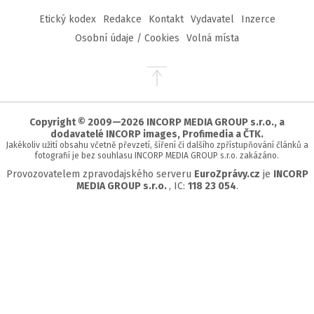
Etický kodex
Redakce
Kontakt
Vydavatel
Inzerce
Osobní údaje / Cookies
Volná místa
Přejít
na
začátek
stránky
Copyright © 2009—2026 INCORP MEDIA GROUP s.r.o., a
dodavatelé INCORP images, Profimedia a ČTK.
Jakékoliv užití obsahu včetně převzetí, šíření či dalšího zpřístupňování článků a
fotografií je bez souhlasu INCORP MEDIA GROUP s.r.o. zakázáno.
Provozovatelem zpravodajského serveru
EuroZprávy.cz
je
INCORP
MEDIA GROUP s.r.o.
, IC:
118 23 054
.