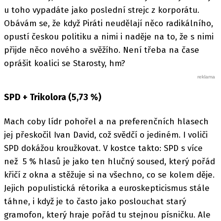
u toho vypadáte jako poslední strejc z korporátu.
Obávám se, že když Piráti neudělají něco radikálního,
opustí českou politiku a nimi i naděje na to, že s nimi
přijde něco nového a svěžího. Není třeba na čase
oprášit koalici se Starosty, hm?
SPD + Trikolora (5,73 %)
Mach coby lídr pohořel a na preferenčních hlasech
jej přeskočil Ivan David, což svědčí o jediném. I voliči
SPD dokážou kroužkovat. V kostce takto: SPD s více
než 5 % hlasů je jako ten hlučný soused, který pořád
křičí z okna a stěžuje si na všechno, co se kolem děje.
Jejich populistická rétorika a euroskepticismus stále
táhne, i když je to často jako poslouchat starý
gramofon, který hraje pořád tu stejnou písničku. Ale