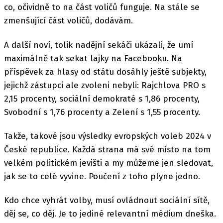
co, očividně to na část voličů funguje. Na stále se
zmenšující část voličů, dodávám.
A další noví, tolik nadějní sekáči ukázali, že umí
maximálně tak sekat lajky na Facebooku. Na
příspěvek za hlasy od státu dosáhly ještě subjekty,
jejichž zástupci ale zvoleni nebyli: Rajchlova PRO s
2,15 procenty, sociální demokraté s 1,86 procenty,
Svobodní s 1,76 procenty a Zelení s 1,55 procenty.
Takže, takové jsou výsledky evropských voleb 2024 v
České republice. Každá strana má své místo na tom
velkém politickém jevišti a my můžeme jen sledovat,
jak se to celé vyvine. Poučení z toho plyne jedno.
Kdo chce vyhrát volby, musí ovládnout sociální sítě,
děj se, co děj. Je to jediné relevantní médium dneška.