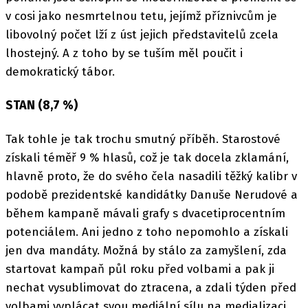
v cosi jako nesmrtelnou tetu, jejímž příznivcům je
libovolný počet lží z úst jejich představitelů zcela
lhostejný. A z toho by se tuším měl poučit i
demokratický tábor.
STAN (8,7 %)
Tak tohle je tak trochu smutný příběh. Starostové
získali téměř 9 % hlasů, což je tak docela zklamání,
hlavně proto, že do svého čela nasadili těžký kalibr v
podobě prezidentské kandidátky Danuše Nerudové a
během kampaně mávali grafy s dvacetiprocentním
potenciálem. Ani jedno z toho nepomohlo a získali
jen dva mandáty. Možná by stálo za zamyšlení, zda
startovat kampaň půl roku před volbami a pak ji
nechat vysublimovat do ztracena, a zdali týden před
volbami vyplácat svou mediální sílu na medializaci