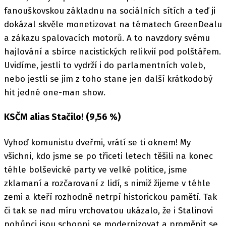
fanouškovskou základnu na sociálních sítích a teď ji
dokázal skvěle monetizovat na tématech GreenDealu
a zákazu spalovacích motorů. A to navzdory svému
hajlování a sbírce nacistických relikvií pod polštářem.
Uvidíme, jestli to vydrží i do parlamentních voleb,
nebo jestli se jim z toho stane jen další krátkodobý
hit jedné one-man show.
KSČM alias Stačilo! (9,56 %)
Vyhoď komunistu dveřmi, vrátí se ti oknem! My
všichni, kdo jsme se po třiceti letech těšili na konec
téhle bolševické party ve velké politice, jsme
zklamaní a rozčarovaní z lidí, s nimiž žijeme v téhle
zemi a kteří rozhodně netrpí historickou pamětí. Tak
či tak se nad míru vrchovatou ukázalo, že i Stalinovi
pohůnci jsou schopni se modernizovat a proměnit se