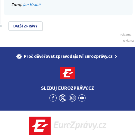
Zdroj:
Jan Hrabě
DALŠÍ ZPRÁVY
Proč důvěřovat zpravodajství EuroZprávy.cz
SLEDUJ EUROZPRÁVY.CZ
Přejít
Přejít
Přejít
Přejít
na
na
na
na
Facebook
Twitter
Instagram
YouTube
EuroZprávy.cz