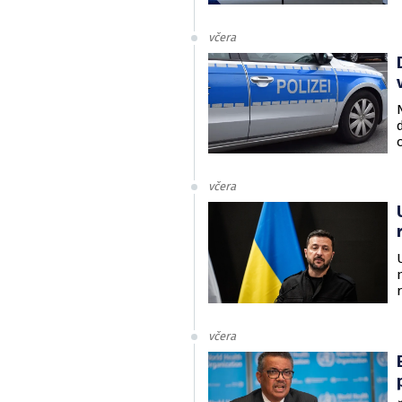
včera
včera
včera