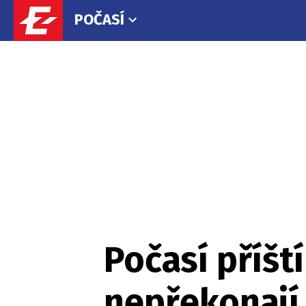
POČASÍ
Počasí příšt
nepřekonají,