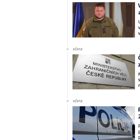
včera
včera