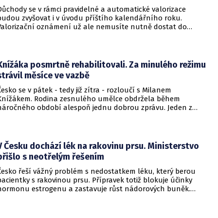
Důchody se v rámci pravidelné a automatické valorizace
budou zvyšovat i v úvodu příštího kalendářního roku.
Valorizační oznámení už ale nemusíte nutně dostat do
schránky. Pokud ho člověk chce mít na papíře, může si o něj
požádat.
Knížáka posmrtně rehabilitovali. Za minulého režimu
strávil měsíce ve vazbě
Česko se v pátek - tedy již zítra - rozloučí s Milanem
Knížákem. Rodina zesnulého umělce obdržela během
náročného období alespoň jednu dobrou zprávu. Jeden z
pražských obvodních soudů Knížáka definitivně rehabilitoval
za vazební stíhání v dobách komunistického režimu.
V Česku dochází lék na rakovinu prsu. Ministerstvo
přišlo s neotřelým řešením
Česko řeší vážný problém s nedostatkem léku, který berou
pacientky s rakovinou prsu. Přípravek totiž blokuje účinky
hormonu estrogenu a zastavuje růst nádorových buněk.
Pomoci má zvláštní léčebný program, který připravilo
ministerstvo zdravotnictví.