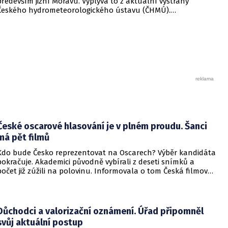
především jižní Moravu. Vyplývá to z aktuální výstrahy
Českého hydrometeorologického ústavu (ČHMÚ).
Meteorologové zároveň avizují, že již o víkendu by se horké
počasí mělo vrátit i na další místa v republice.
České oscarové hlasování je v plném proudu. Šanci
má pět filmů
Kdo bude Česko reprezentovat na Oscarech? Výběr kandidáta
pokračuje. Akademici původně vybírali z deseti snímků a
počet již zúžili na polovinu. Informovala o tom Česká filmová
a televizní akademie.
Důchodci a valorizační oznámení. Úřad připomněl
svůj aktuální postup