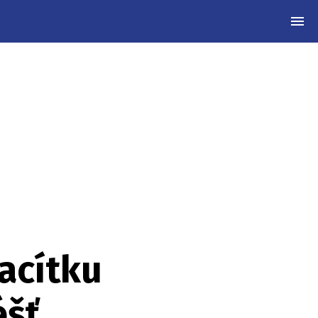
MEN
vacítku
éšť