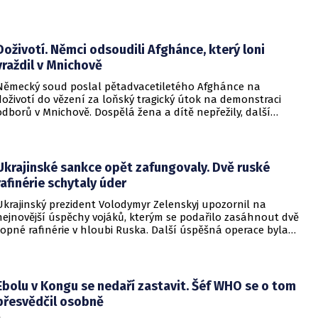
Zásadní roli sehrály stopy DNA. Pro muže si došla zásahová
jednotka.
Doživotí. Němci odsoudili Afghánce, který loni
vraždil v Mnichově
Německý soud poslal pětadvacetiletého Afghánce na
doživotí do vězení za loňský tragický útok na demonstraci
odborů v Mnichově. Dospělá žena a dítě nepřežily, další
desítky lidí utrpěli zranění. O soudním rozhodnutí
informovala DW.
Ukrajinské sankce opět zafungovaly. Dvě ruské
rafinérie schytaly úder
Ukrajinský prezident Volodymyr Zelenskyj upozornil na
nejnovější úspěchy vojáků, kterým se podařilo zasáhnout dvě
ropné rafinérie v hloubi Ruska. Další úspěšná operace byla
provedena v Černém moři.
Ebolu v Kongu se nedaří zastavit. Šéf WHO se o tom
přesvědčil osobně