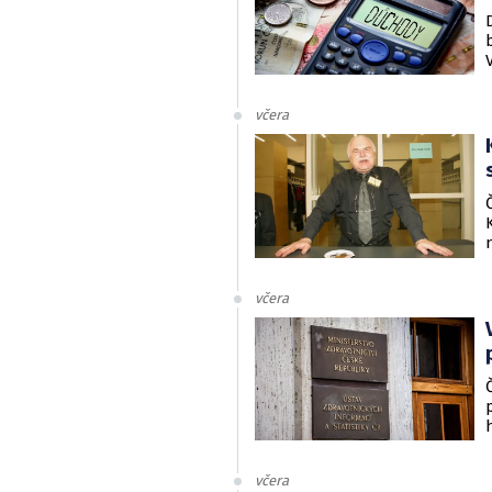
včera
včera
včera