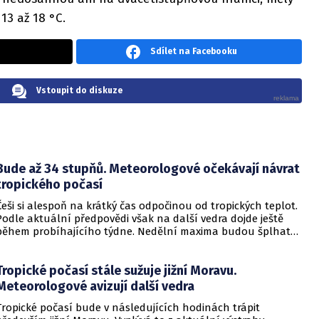
13 až 18 °C.
Sdílet na Facebooku
Vstoupit do diskuze
Bude až 34 stupňů. Meteorologové očekávají návrat
tropického počasí
Češi si alespoň na krátký čas odpočinou od tropických teplot.
Podle aktuální předpovědi však na další vedra dojde ještě
během probíhajícího týdne. Nedělní maxima budou šplhat
výrazně přes 30 stupňů.
Tropické počasí stále sužuje jižní Moravu.
Meteorologové avizují další vedra
Tropické počasí bude v následujících hodinách trápit