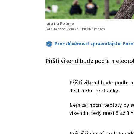
Jaro na Petříně
Foto: Michael Zelinka / INCORP images
Proč důvěřovat zpravodajství Euro
Příští víkend bude podle meteoro
Příští víkend bude podle m
déšť nebo přeháňky.
Nejnižší noční teploty by
víkendu, tedy mezi 8 až 3 °
Nejvyšší denní teploty pa