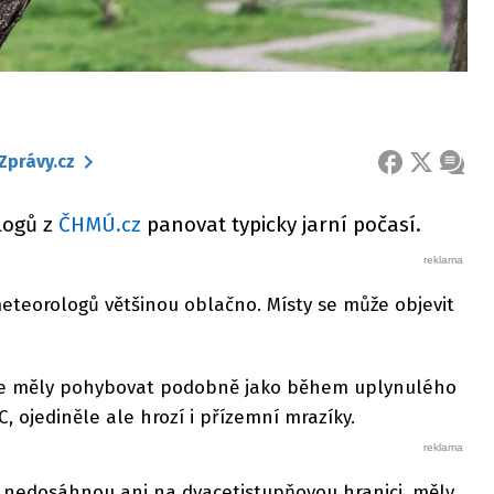
Zprávy.cz
FACEBOOK
X
ZPRÁ
logů z
ČHMÚ.cz
panovat typicky jarní počasí.
eteorologů většinou oblačno. Místy se může objevit
 se měly pohybovat podobně jako během uplynulého
C, ojediněle ale hrozí i přízemní mrazíky.
k nedosáhnou ani na dvacetistupňovou hranici, měly