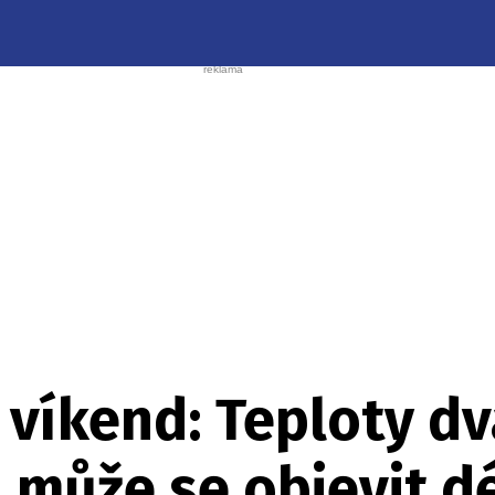
í víkend: Teploty d
 může se objevit d