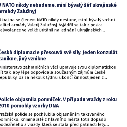
V NATO nikdy nebudeme, míní bývalý šéf ukrajinské
armády Zalužnyj
Ukrajina se členem NATO nikdy nestane, míní bývalý vrchní
velitel armády Valerij Zalužnyj. Vyjádřil se tak z pozice
velvyslance ve Velké Británii na jednání ukrajinských
diplomatů v Kyjevě. Představitele své země nabádal k tomu,
aby se snažila uzavřít jiné aliance.
Česká diplomacie přesouvá své síly. Jeden konzulát
zanikne, jiný vznikne
Ministerstvo zahraničních věcí upravuje svou diplomatickou
síť tak, aby lépe odpovídala současným zájmům České
republiky. Už za několik týdnu ukončí činnost jeden z
konzulátů, jiný ji naopak zahájí. Ministerstvo o tom
informovalo na webu.
Policie objasnila pomníček. V případu vraždy z roku
2010 pomohly vzorky DNA
Pražská policie se pochlubila objasněním takzvaného
pomníčku. Kriminalisté z hlavního města totiž dopadli
podezřelého z vraždy, která se stala před patnácti lety.