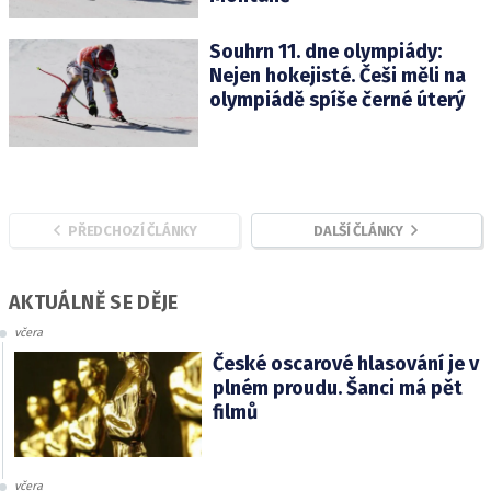
Souhrn 11. dne olympiády:
Nejen hokejisté. Češi měli na
olympiádě spíše černé úterý
PŘEDCHOZÍ ČLÁNKY
DALŠÍ ČLÁNKY
AKTUÁLNĚ SE DĚJE
včera
České oscarové hlasování je v
plném proudu. Šanci má pět
filmů
včera