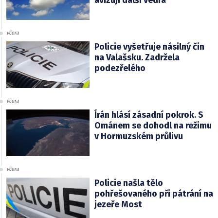
avizují další vedra
včera
Policie vyšetřuje násilný čin
na Valašsku. Zadržela
podezřelého
včera
Írán hlásí zásadní pokrok. S
Ománem se dohodl na režimu
v Hormuzském průlivu
včera
Policie našla tělo
pohřešovaného při pátrání na
jezeře Most