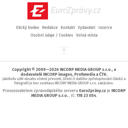
EuroZprávy.cz
Etický kodex
Redakce
Kontakt
Vydavatel
Inzerce
Osobní údaje / Cookies
Volná místa
Přejít
na
začátek
stránky
Copyright © 2009—2026 INCORP MEDIA GROUP s.r.o., a
dodavatelé INCORP images, Profimedia a ČTK.
Jakékoliv užití obsahu včetně převzetí, šíření či dalšího zpřístupňování článků a
fotografií je bez souhlasu INCORP MEDIA GROUP s.r.o. zakázáno.
Provozovatelem zpravodajského serveru
EuroZprávy.cz
je
INCORP
MEDIA GROUP s.r.o.
, IC:
118 23 054
.