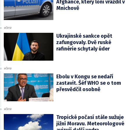
Afghánce, který loni vraždil v
Mnichově
včera
Ukrajinské sankce opět
zafungovaly. Dvě ruské
rafinérie schytaly úder
včera
Ebolu v Kongu se nedaří
zastavit. Šéf WHO se o tom
přesvědčil osobně
včera
Tropické počasí stále sužuje
jižní Moravu. Meteorologové