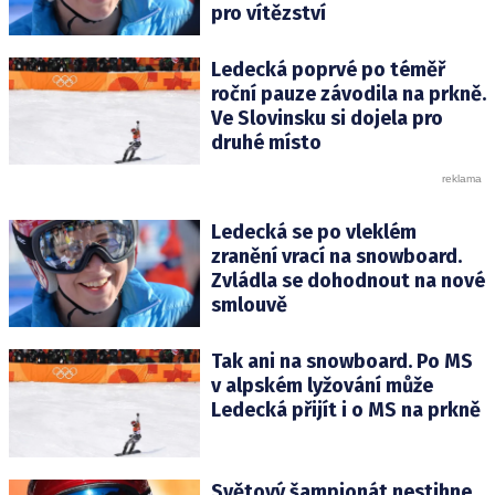
pro vítězství
Ledecká poprvé po téměř
roční pauze závodila na prkně.
Ve Slovinsku si dojela pro
druhé místo
Ledecká se po vleklém
zranění vrací na snowboard.
Zvládla se dohodnout na nové
smlouvě
Tak ani na snowboard. Po MS
v alpském lyžování může
Ledecká přijít i o MS na prkně
Světový šampionát nestihne.