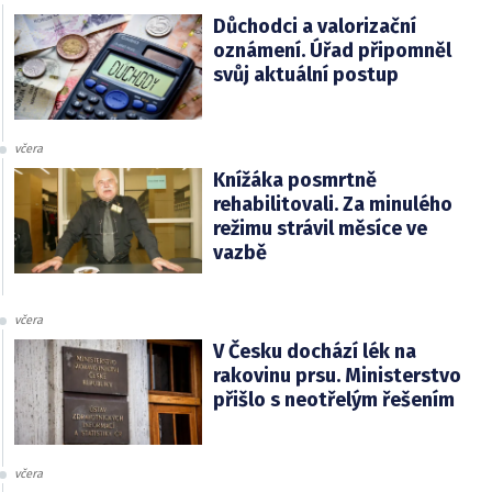
Důchodci a valorizační
oznámení. Úřad připomněl
svůj aktuální postup
včera
Knížáka posmrtně
rehabilitovali. Za minulého
režimu strávil měsíce ve
vazbě
včera
V Česku dochází lék na
rakovinu prsu. Ministerstvo
přišlo s neotřelým řešením
včera