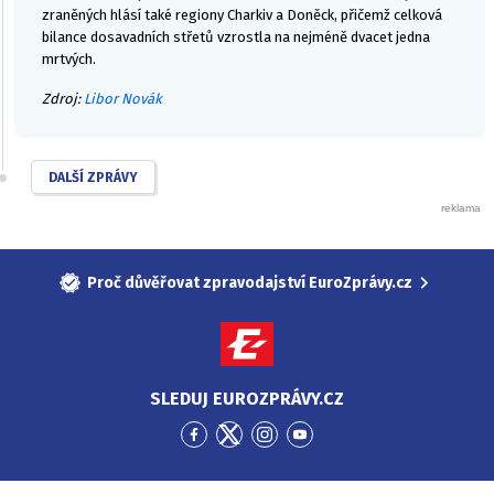
zraněných hlásí také regiony Charkiv a Doněck, přičemž celková
bilance dosavadních střetů vzrostla na nejméně dvacet jedna
mrtvých.
Zdroj:
Libor Novák
DALŠÍ ZPRÁVY
Proč důvěřovat zpravodajství EuroZprávy.cz
SLEDUJ EUROZPRÁVY.CZ
Přejít
Přejít
Přejít
Přejít
na
na
na
na
Facebook
Twitter
Instagram
YouTube