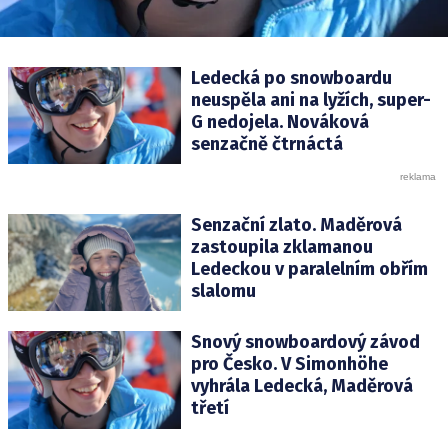
Ledecká po snowboardu
neuspěla ani na lyžích, super-
G nedojela. Nováková
senzačně čtrnáctá
Senzační zlato. Maděrová
zastoupila zklamanou
Ledeckou v paralelním obřím
slalomu
Snový snowboardový závod
pro Česko. V Simonhöhe
vyhrála Ledecká, Maděrová
třetí