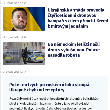
5. srpna 2026 19:55
Ukrajinská armáda provedla
čtyřicetidenní dronovou
kampaň s cílem přinutit Kreml
k mírovým jednáním
5. srpna 2026 18:31
Na německém letišti našli
dron s výbušninou. Policie
nasadila robota
5. srpna 2026 17:17
Počet mrtvých po ruském útoku stoupá.
Ukrajině chybí interceptory
Rozsáhlý noční útok ruských bezpilotních letounů a balistických
střel si v ukrajinském hlavním městě a jeho okolí vyžádal
sedmnáct lidských životů. Další oběti na životech a desítky