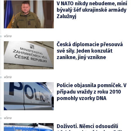
V NATO nikdy nebudeme, míní
bývalý šéf ukrajinské armády
Zalužnyj
včera
Česká diplomacie přesouvá
své síly. Jeden konzulát
zanikne, jiný vznikne
včera
Policie objasnila pomníček. V
případu vraždy z roku 2010
pomohly vzorky DNA
včera
Doživotí. Němci odsoudili