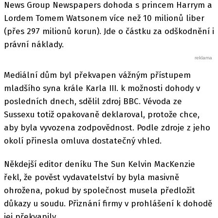
News Group Newspapers dohoda s princem Harrym a
Lordem Tomem Watsonem více než 10 milionů liber
(přes 297 milionů korun). Jde o částku za odškodnění i
právní náklady.
Mediální dům byl překvapen vážným přístupem
mladšího syna krále Karla III. k možnosti dohody v
posledních dnech, sdělil zdroj BBC. Vévoda ze
Sussexu totiž opakovaně deklaroval, protože chce,
aby byla vyvozena zodpovědnost. Podle zdroje z jeho
okolí přinesla omluva dostatečný vhled.
Někdejší editor deníku The Sun Kelvin MacKenzie
řekl, že pověst vydavatelství by byla masivně
ohrožena, pokud by společnost musela předložit
důkazy u soudu. Přiznání firmy v prohlášení k dohodě
jej překvapily.