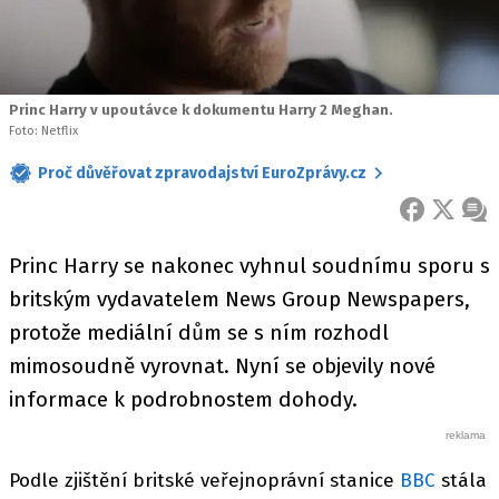
Princ Harry v upoutávce k dokumentu Harry 2 Meghan.
Foto: Netflix
Proč důvěřovat zpravodajství EuroZprávy.cz
FACEBOOK
X
ZPR
Princ Harry se nakonec vyhnul soudnímu sporu s
britským vydavatelem News Group Newspapers,
protože mediální dům se s ním rozhodl
mimosoudně vyrovnat. Nyní se objevily nové
informace k podrobnostem dohody.
Podle zjištění britské veřejnoprávní stanice
BBC
stála