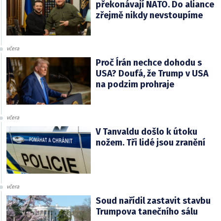
překonávají NATO. Do aliance
zřejmě nikdy nevstoupíme
včera
Proč Írán nechce dohodu s
USA? Doufá, že Trump v USA
na podzim prohraje
včera
V Tanvaldu došlo k útoku
nožem. Tři lidé jsou zranění
včera
Soud nařídil zastavit stavbu
Trumpova tanečního sálu