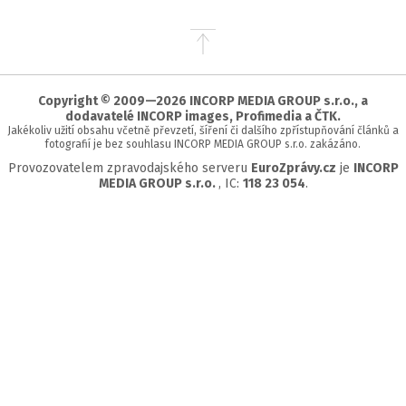
Přejít
na
začátek
stránky
Copyright © 2009—2026 INCORP MEDIA GROUP s.r.o., a
dodavatelé INCORP images, Profimedia a ČTK.
Jakékoliv užití obsahu včetně převzetí, šíření či dalšího zpřístupňování článků a
fotografií je bez souhlasu INCORP MEDIA GROUP s.r.o. zakázáno.
Provozovatelem zpravodajského serveru
EuroZprávy.cz
je
INCORP
MEDIA GROUP s.r.o.
, IC:
118 23 054
.