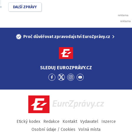
DALŠÍ ZPRÁVY
Proč důvěřovat zpravodajství EuroZprávy.cz
SLEDUJ EUROZPRÁVY.CZ
Přejít
Přejít
Přejít
Přejít
na
na
na
na
Facebook
Twitter
Instagram
YouTube
EuroZprávy.cz
Etický kodex
Redakce
Kontakt
Vydavatel
Inzerce
Osobní údaje / Cookies
Volná místa