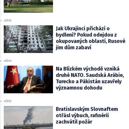
včera
Jak Ukrajinci přichází o
bydlení? Pokud odejdou z
okupovaných oblastí, Rusové
jim dům zabaví
včera
Na Blízkém východě vzniká
druhé NATO. Saudská Arábie,
Turecko a Pákistán uzavřely
významnou dohodu
včera
Bratislavským Slovnaftem
otřásl výbuch, rafinérii
zachvátil požár