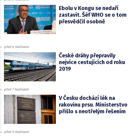
Ebolu v Kongu se nedaří
zastavit. Šéf WHO se o tom
přesvědčil osobně
před 6 hodinami
České dráhy přepravily
nejvíce cestujících od roku
2019
před 7 hodinami
V Česku dochází lék na
rakovinu prsu. Ministerstvo
přišlo s neotřelým řešením
před 9 hodinami