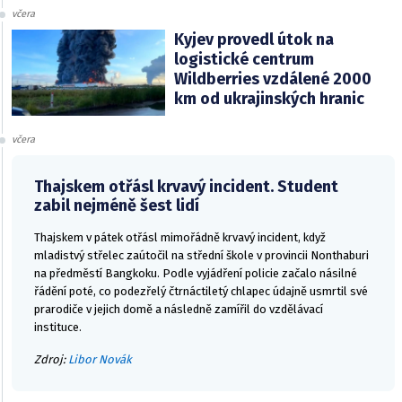
včera
Kyjev provedl útok na
logistické centrum
Wildberries vzdálené 2000
km od ukrajinských hranic
včera
Thajskem otřásl krvavý incident. Student
zabil nejméně šest lidí
Thajskem v pátek otřásl mimořádně krvavý incident, když
mladistvý střelec zaútočil na střední škole v provincii Nonthaburi
na předměstí Bangkoku. Podle vyjádření policie začalo násilné
řádění poté, co podezřelý čtrnáctiletý chlapec údajně usmrtil své
prarodiče v jejich domě a následně zamířil do vzdělávací
instituce.
Zdroj:
Libor Novák