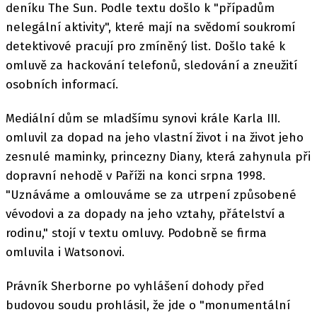
deníku The Sun. Podle textu došlo k "případům
nelegální aktivity", které mají na svědomí soukromí
detektivové pracují pro zmíněný list. Došlo také k
omluvě za hackování telefonů, sledování a zneužití
osobních informací.
Mediální dům se mladšímu synovi krále Karla III.
omluvil za dopad na jeho vlastní život i na život jeho
zesnulé maminky, princezny Diany, která zahynula při
dopravní nehodě v Paříži na konci srpna 1998.
"Uznáváme a omlouváme se za utrpení způsobené
vévodovi a za dopady na jeho vztahy, přátelství a
rodinu," stojí v textu omluvy. Podobně se firma
omluvila i Watsonovi.
Právník Sherborne po vyhlášení dohody před
budovou soudu prohlásil, že jde o "monumentální