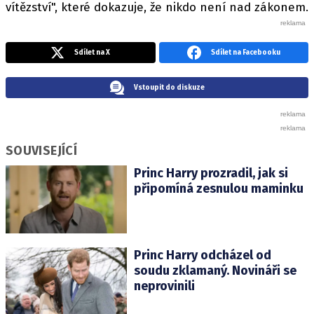
vítězství", které dokazuje, že nikdo není nad zákonem.
Sdílet na X
Sdílet na Facebooku
Vstoupit do diskuze
SOUVISEJÍCÍ
Princ Harry prozradil, jak si
připomíná zesnulou maminku
Princ Harry odcházel od
soudu zklamaný. Novináři se
neprovinili