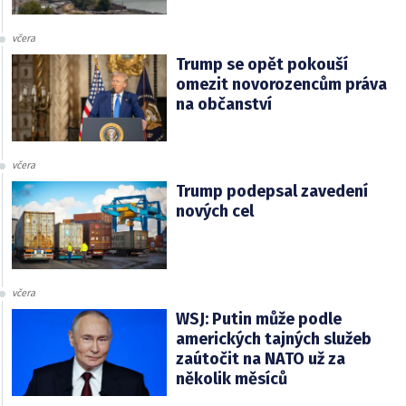
včera
Trump se opět pokouší
omezit novorozencům práva
na občanství
včera
Trump podepsal zavedení
nových cel
včera
WSJ: Putin může podle
amerických tajných služeb
zaútočit na NATO už za
několik měsíců