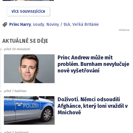
VÍCE SOUVISEJÍCÍCH
Princ Harry
,
soudy
,
Noviny / tisk
,
Velká Británie
AKTUÁLNĚ SE DĚJE
před 50 minutami
Princ Andrew může mít
problém. Burnham nevylučuje
nové vyšetřování
před 1 hodinou
Doživotí. Němci odsoudili
Afghánce, který loni vraždil v
Mnichově
před 5 hodinami