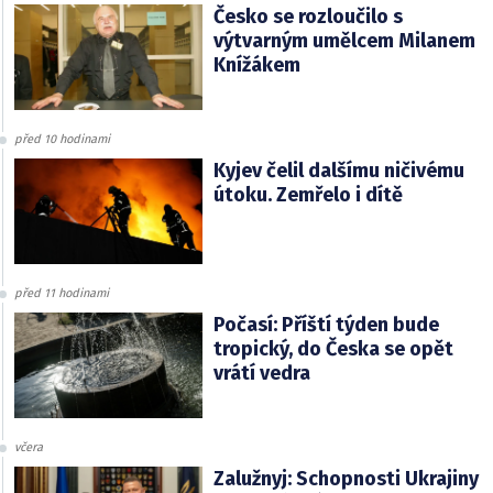
Česko se rozloučilo s
výtvarným umělcem Milanem
Knížákem
před 10 hodinami
Kyjev čelil dalšímu ničivému
útoku. Zemřelo i dítě
před 11 hodinami
Počasí: Příští týden bude
tropický, do Česka se opět
vrátí vedra
včera
Zalužnyj: Schopnosti Ukrajiny