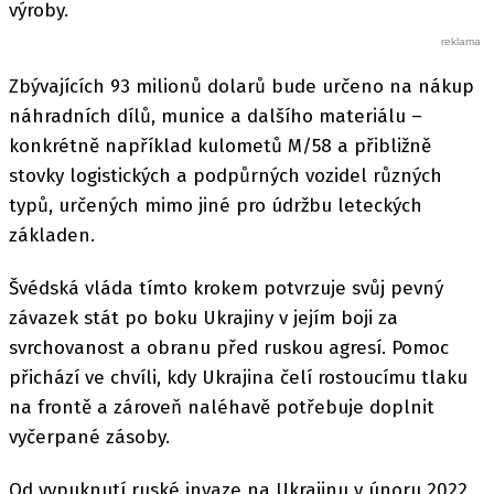
výroby.
Zbývajících 93 milionů dolarů bude určeno na nákup
náhradních dílů, munice a dalšího materiálu –
konkrétně například kulometů M/58 a přibližně
stovky logistických a podpůrných vozidel různých
typů, určených mimo jiné pro údržbu leteckých
základen.
Švédská vláda tímto krokem potvrzuje svůj pevný
závazek stát po boku Ukrajiny v jejím boji za
svrchovanost a obranu před ruskou agresí. Pomoc
přichází ve chvíli, kdy Ukrajina čelí rostoucímu tlaku
na frontě a zároveň naléhavě potřebuje doplnit
vyčerpané zásoby.
Od vypuknutí ruské invaze na Ukrajinu v únoru 2022