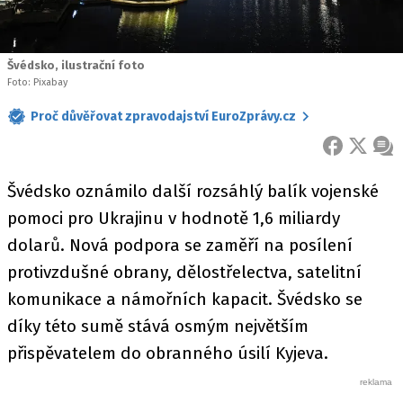
Švédsko, ilustrační foto
Foto: Pixabay
Proč důvěřovat zpravodajství EuroZprávy.cz
FACEBOOK
X
ZPR
Švédsko oznámilo další rozsáhlý balík vojenské
pomoci pro Ukrajinu v hodnotě 1,6 miliardy
dolarů. Nová podpora se zaměří na posílení
protivzdušné obrany, dělostřelectva, satelitní
komunikace a námořních kapacit. Švédsko se
díky této sumě stává osmým největším
přispěvatelem do obranného úsilí Kyjeva.