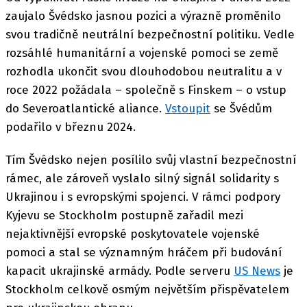
zaujalo Švédsko jasnou pozici a výrazně proměnilo
svou tradičně neutrální bezpečnostní politiku. Vedle
rozsáhlé humanitární a vojenské pomoci se země
rozhodla ukončit svou dlouhodobou neutralitu a v
roce 2022 požádala – společně s Finskem – o vstup
do Severoatlantické aliance.
Vstoupit
se Švédům
podařilo v březnu 2024.
Tím Švédsko nejen posílilo svůj vlastní bezpečnostní
rámec, ale zároveň vyslalo silný signál solidarity s
Ukrajinou i s evropskými spojenci. V rámci podpory
Kyjevu se Stockholm postupně zařadil mezi
nejaktivnější evropské poskytovatele vojenské
pomoci a stal se významným hráčem při budování
kapacit ukrajinské armády. Podle serveru
US News
je
Stockholm celkově osmým největším přispěvatelem