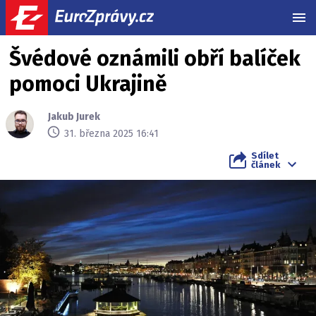
MEN
Švédové oznámili obří balíček
pomoci Ukrajině
Jakub Jurek
31. března 2025 16:41
Sdílet
článek