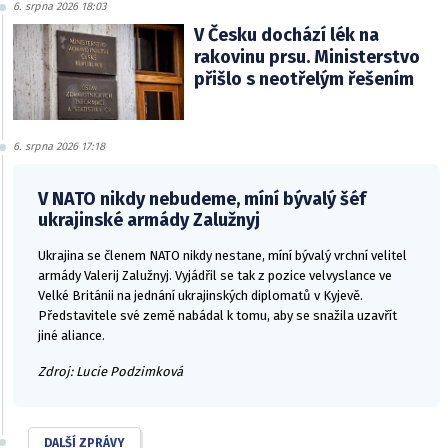
6. srpna 2026 18:03
V Česku dochází lék na
rakovinu prsu. Ministerstvo
přišlo s neotřelým řešením
6. srpna 2026 17:18
V NATO nikdy nebudeme, míní bývalý šéf
ukrajinské armády Zalužnyj
Ukrajina se členem NATO nikdy nestane, míní bývalý vrchní velitel
armády Valerij Zalužnyj. Vyjádřil se tak z pozice velvyslance ve
Velké Británii na jednání ukrajinských diplomatů v Kyjevě.
Představitele své země nabádal k tomu, aby se snažila uzavřít
jiné aliance.
Zdroj: Lucie Podzimková
DALŠÍ ZPRÁVY