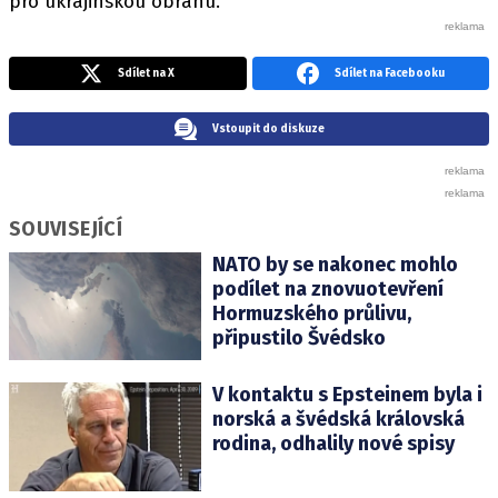
pro ukrajinskou obranu.
Sdílet na X
Sdílet na Facebooku
Vstoupit do diskuze
SOUVISEJÍCÍ
NATO by se nakonec mohlo
podílet na znovuotevření
Hormuzského průlivu,
připustilo Švédsko
V kontaktu s Epsteinem byla i
norská a švédská královská
rodina, odhalily nové spisy