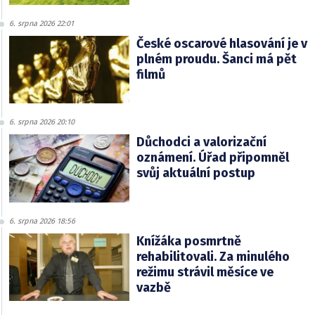
6. srpna 2026 22:01
České oscarové hlasování je v
plném proudu. Šanci má pět
filmů
6. srpna 2026 20:10
Důchodci a valorizační
oznámení. Úřad připomněl
svůj aktuální postup
6. srpna 2026 18:56
Knížáka posmrtně
rehabilitovali. Za minulého
režimu strávil měsíce ve
vazbě