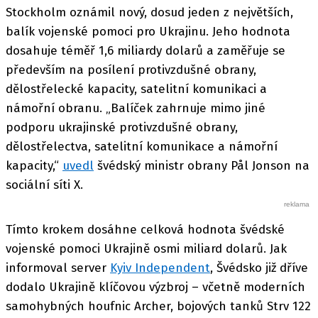
Stockholm oznámil nový, dosud jeden z největších,
balík vojenské pomoci pro Ukrajinu. Jeho hodnota
dosahuje téměř 1,6 miliardy dolarů a zaměřuje se
především na posílení protivzdušné obrany,
dělostřelecké kapacity, satelitní komunikaci a
námořní obranu. „Balíček zahrnuje mimo jiné
podporu ukrajinské protivzdušné obrany,
dělostřelectva, satelitní komunikace a námořní
kapacity,“
uvedl
švédský ministr obrany Pål Jonson na
sociální síti X.
Tímto krokem dosáhne celková hodnota švédské
vojenské pomoci Ukrajině osmi miliard dolarů. Jak
informoval server
Kyiv Independent
, Švédsko již dříve
dodalo Ukrajině klíčovou výzbroj – včetně moderních
samohybných houfnic Archer, bojových tanků Strv 122