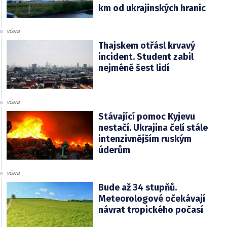
km od ukrajinských hranic
včera
Thajskem otřásl krvavý
incident. Student zabil
nejméně šest lidí
včera
Stávající pomoc Kyjevu
nestačí. Ukrajina čelí stále
intenzivnějším ruským
úderům
včera
Bude až 34 stupňů.
Meteorologové očekávají
návrat tropického počasí