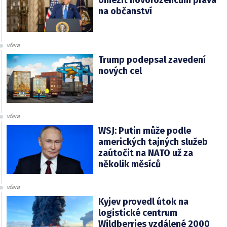
na občanství
včera
Trump podepsal zavedení
nových cel
včera
WSJ: Putin může podle
amerických tajných služeb
zaútočit na NATO už za
několik měsíců
včera
Kyjev provedl útok na
logistické centrum
Wildberries vzdálené 2000