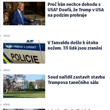
Proč Írán nechce dohodu s
USA? Doufá, že Trump v USA
na podzim prohraje
včera
V Tanvaldu došlo k útoku
nožem. Tři lidé jsou zranění
včera
Soud nařídil zastavit stavbu
Trumpova tanečního sálu
včera