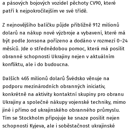
a pásových bojových vozidel pěchoty CV90, které
patří k nejpokročilejším ve své třídě.
Z nejnovějšího balíčku půjde přibližně 912 milionů
dolarů na nákup nové výzbroje a vybavení, které má
být podle Jonsona pořízeno a dodáno v rozmezí 0–24
měsíců. Jde o střednědobou pomoc, která má posílit
obranné schopnosti Ukrajiny nejen v aktuálním
konfliktu, ale i do budoucna.
Dalších 465 milionů dolarů Švédsko věnuje na
podporu mezinárodních obranných iniciativ,
konkrétně na aktivity kontaktní skupiny pro obranu
Ukrajiny a společné nákupy vojenské techniky, mimo
jiné i přímo od ukrajinského obranného průmyslu.
Tím se Stockholm připojuje ke snaze posílit nejen
schopnosti Kyjeva, ale i soběstačnost ukrajinské