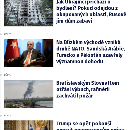
Jak Ukrajinci přichází o
bydlení? Pokud odejdou z
okupovaných oblastí, Rusové
jim dům zabaví
včera
Na Blízkém východě vzniká
druhé NATO. Saudská Arábie,
Turecko a Pákistán uzavřely
významnou dohodu
včera
Bratislavským Slovnaftem
otřásl výbuch, rafinérii
zachvátil požár
včera
Trump se opět pokouší
omezit novorozencům práva