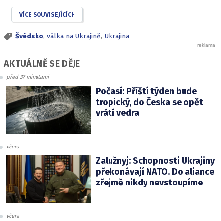
VÍCE SOUVISEJÍCÍCH
Švédsko
,
válka na Ukrajině
,
Ukrajina
AKTUÁLNĚ SE DĚJE
před 37 minutami
Počasí: Příští týden bude
tropický, do Česka se opět
vrátí vedra
včera
Zalužnyj: Schopnosti Ukrajiny
překonávají NATO. Do aliance
zřejmě nikdy nevstoupíme
včera