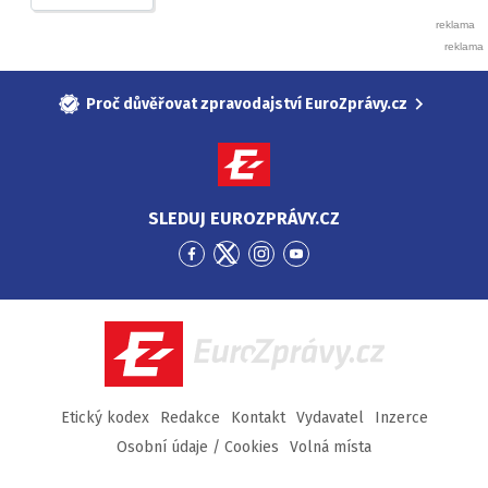
Proč důvěřovat zpravodajství EuroZprávy.cz
SLEDUJ EUROZPRÁVY.CZ
Přejít
Přejít
Přejít
Přejít
na
na
na
na
Facebook
Twitter
Instagram
YouTube
EuroZprávy.cz
Etický kodex
Redakce
Kontakt
Vydavatel
Inzerce
Osobní údaje / Cookies
Volná místa