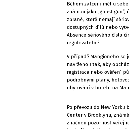
Během zatčení měl u sebe 
známou jako „ghost gun“, úd
zbraně, které nemají sériov
dostupných dílů nebo vytvo
Absence sériového čísla či
regulovatelné.
V případě Mangioneho se je
navrženou tak, aby obcház
registrace nebo ověření pův
podrobnými plány, hotovost
ubytování v hotelu na Ma
Po převozu do New Yorku 
Center v Brooklynu, známé
značnou pozornost veřejno