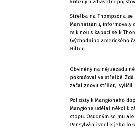
kritizující zdravotní pojišťo
Střelba na Thompsona se
Manhattanu, informovaly o
mikinou s kapucí se k Thom
(východního amerického ča
Hilton.
Obviněný na něj zezadu něk
pokračoval ve střelbě. Zdá 
začal znovu střílet,“ vylíč
Policisty k Mangioneho dop
Mangione udělal několik zá
stopu. Osudným se mu ale st
Pensylvánii vedl k jeho lo