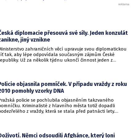
Česká diplomacie přesouvá své síly. Jeden konzulát
zanikne, jiný vznikne
Ministerstvo zahraničních věcí upravuje svou diplomatickou
síť tak, aby lépe odpovídala současným zájmům České
republiky. Už za několik týdnu ukončí činnost jeden z
konzulátů, jiný ji naopak zahájí. Ministerstvo o tom
informovalo na webu.
Policie objasnila pomníček. V případu vraždy z roku
2010 pomohly vzorky DNA
Pražská policie se pochlubila objasněním takzvaného
pomníčku. Kriminalisté z hlavního města totiž dopadli
podezřelého z vraždy, která se stala před patnácti lety.
Zásadní roli sehrály stopy DNA. Pro muže si došla zásahová
jednotka.
Doživotí. Němci odsoudili Afghánce, který loni