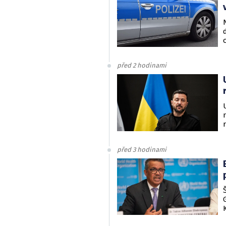
před 2 hodinami
před 3 hodinami