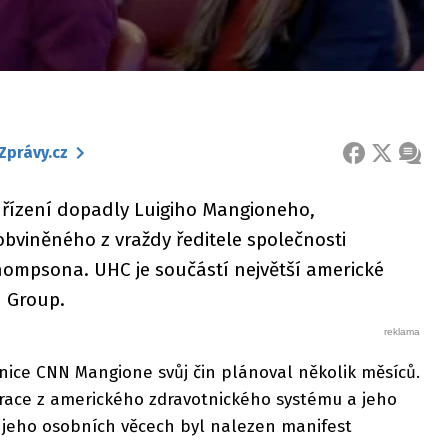
Zprávy.cz
FACEBOOK
X
ZPRÁ
 řízení dopadly Luigiho Mangioneho,
obviněného z vraždy ředitele společnosti
ompsona. UHC je součástí největší americké
h Group.
ice CNN Mangione svůj čin plánoval několik měsíců.
trace z amerického zdravotnického systému a jeho
V jeho osobních věcech byl nalezen manifest