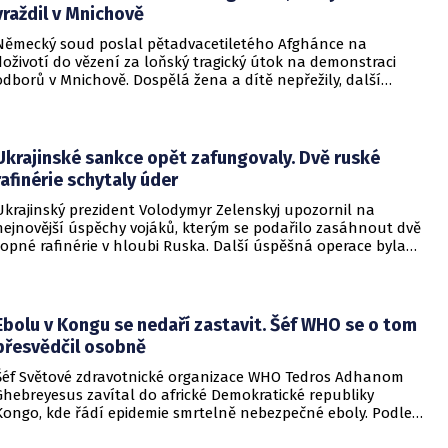
vraždil v Mnichově
Německý soud poslal pětadvacetiletého Afghánce na
doživotí do vězení za loňský tragický útok na demonstraci
odborů v Mnichově. Dospělá žena a dítě nepřežily, další
desítky lidí utrpěli zranění. O soudním rozhodnutí
informovala DW.
Ukrajinské sankce opět zafungovaly. Dvě ruské
rafinérie schytaly úder
Ukrajinský prezident Volodymyr Zelenskyj upozornil na
nejnovější úspěchy vojáků, kterým se podařilo zasáhnout dvě
ropné rafinérie v hloubi Ruska. Další úspěšná operace byla
provedena v Černém moři.
Ebolu v Kongu se nedaří zastavit. Šéf WHO se o tom
přesvědčil osobně
Šéf Světové zdravotnické organizace WHO Tedros Adhanom
Ghebreyesus zavítal do africké Demokratické republiky
Kongo, kde řádí epidemie smrtelně nebezpečné eboly. Podle
Ghebreyesuse se nemoc šíří rychleji, než se zdravotníkům