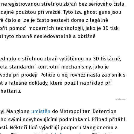
neregistrovanou střelnou zbraň bez sériového čísla,
ajně použitou při vraždě. Tyto tzv. ghost guns jsou
é číslo a lze je často sestavit doma z legálně
řit pomocí moderních technologií, jako je 3D tisk.
ní tyto zbraně nesledovatelné a obtížně
dnalo o střelnou zbraň vytištěnou na 3D tiskárně,
ela standardní kontrolní mechanismy, jako je
odu při prodeji. Policie u něj rovněž našla zápisník s
 a falešné doklady, které použil například při
nhattanu.
byl Mangione
umístěn
do Metropolitan Detention
ho svými nevyhovujícími podmínkami. Případ přitáhl
sti. Někteří lidé vyjadřují podporu Mangionemu a