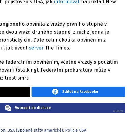
ch pojišťoven v USA, jak
informoval
například New
angioneho obvinila z vraždy prvního stupně v
 ze dvou vražd druhého stupně, z nichž jedna je
eroristický čin. Dále čelí několika obviněním z
í, jak uvedl
server
The Times.
ké federálním obviněním, včetně vraždy s použitím
ování (stalking). Federální prokuratura může v
 trest smrti.
Sdílet na Facebooku
Vstoupit do diskuze
son
,
USA (Spojené státy americké)
,
Policie USA