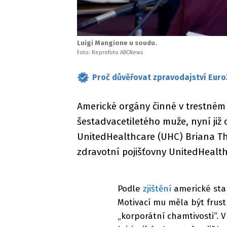
Luigi Mangione u soudu.
Foto: Reprofoto ABCNews
Proč důvěřovat zpravodajství Euro
Americké orgány činné v trestném
šestadvacetiletého muže, nyní již 
UnitedHealthcare (UHC) Briana Th
zdravotní pojišťovny UnitedHealt
Podle
zjištění
americké stan
Motivací mu měla být frus
„korporátní chamtivosti“. 