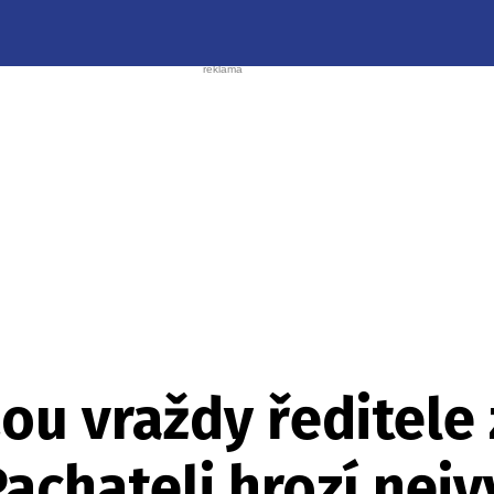
zou vraždy ředitele
achateli hrozí nejv