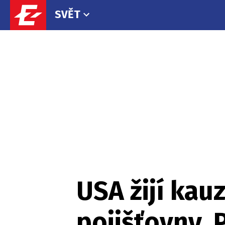
SVĚT
USA žijí kau
pojišťovny. P