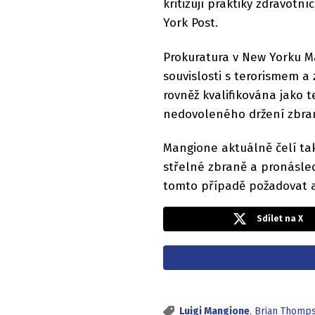
kritizují praktiky zdravotní
York Post.
Prokuratura v New Yorku M
souvislosti s terorismem a
rovněž kvalifikována jako t
nedovoleného držení zbran
Mangione aktuálně čelí ta
střelné zbraně a pronásled
tomto případě požadovat až
Sdílet na X
Luigi Mangione
,
Brian Thomp