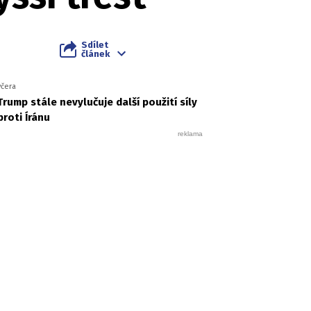
Sdílet
článek
včera
Trump stále nevylučuje další použití síly
proti Íránu