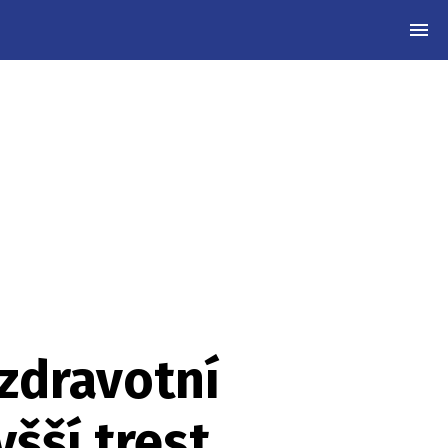
MEN
 zdravotní
yšší trest