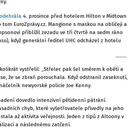
vny.
odehrála
4. prosince před hotelem Hilton v Midtown
 tom EuroZprávy.cz. Mangione s maskou na obličeji a
psonovi přiblížil zezadu ve tři čtvrtě na sedm ráno
su), když generální ředitel UHC odcházel z hotelu
olikrát vystřelil. „Střelec pak šel směrem k oběti a
se, že se zbraň porouchala. Když odstranil zaseknutí,
il náčelník newyorské policie Joe Kenny.
adení dovedlo intenzivní pětidenní pátrání.
sadních chyb, které vyšetřovatele přivedly na jeho
ala až aktivita veřejnosti. Jeden z tipů z Altoony v
kalizaci a následnému zatčení.