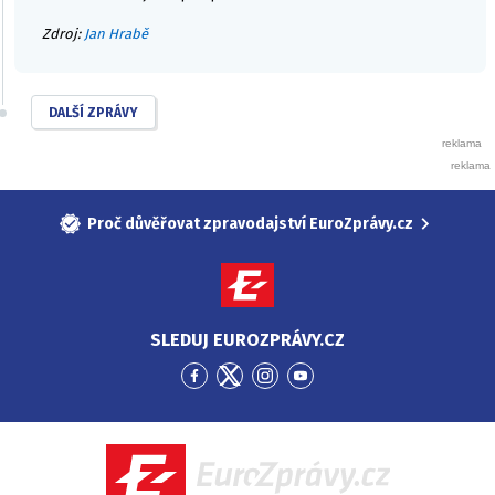
Zdroj:
Jan Hrabě
DALŠÍ ZPRÁVY
Proč důvěřovat zpravodajství EuroZprávy.cz
SLEDUJ EUROZPRÁVY.CZ
Přejít
Přejít
Přejít
Přejít
na
na
na
na
Facebook
Twitter
Instagram
YouTube
EuroZprávy.cz