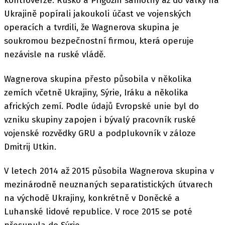
kontroverze. Rusko a Prigožin samotný až do války na
Ukrajině popírali jakoukoli účast ve vojenských
operacích a tvrdili, že Wagnerova skupina je
soukromou bezpečnostní firmou, která operuje
nezávisle na ruské vládě.
Wagnerova skupina přesto působila v několika
zemích včetně Ukrajiny, Sýrie, Iráku a několika
afrických zemí. Podle údajů Evropské unie byl do
vzniku skupiny zapojen i bývalý pracovník ruské
vojenské rozvědky GRU a podplukovník v záloze
Dmitrij Utkin.
V letech 2014 až 2015 působila Wagnerova skupina v
mezinárodně neuznaných separatistických útvarech
na východě Ukrajiny, konkrétně v Doněcké a
Luhanské lidové republice. V roce 2015 se poté