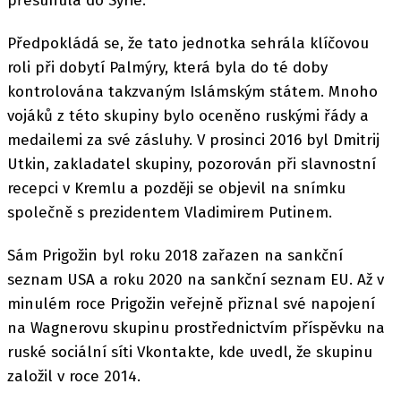
přesunula do Sýrie.
Předpokládá se, že tato jednotka sehrála klíčovou
roli při dobytí Palmýry, která byla do té doby
kontrolována takzvaným Islámským státem. Mnoho
vojáků z této skupiny bylo oceněno ruskými řády a
medailemi za své zásluhy. V prosinci 2016 byl Dmitrij
Utkin, zakladatel skupiny, pozorován při slavnostní
recepci v Kremlu a později se objevil na snímku
společně s prezidentem Vladimirem Putinem.
Sám Prigožin byl roku 2018 zařazen na sankční
seznam USA a roku 2020 na sankční seznam EU. Až v
minulém roce Prigožin veřejně přiznal své napojení
na Wagnerovu skupinu prostřednictvím příspěvku na
ruské sociální síti Vkontakte, kde uvedl, že skupinu
založil v roce 2014.