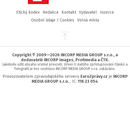
Etický kodex
Redakce
Kontakt
Vydavatel
Inzerce
Osobní údaje / Cookies
Volná místa
Přejít
na
začátek
stránky
Copyright © 2009—2026 INCORP MEDIA GROUP s.r.o., a
dodavatelé INCORP images, Profimedia a ČTK.
Jakékoliv užití obsahu včetně převzetí, šíření či dalšího zpřístupňování článků a
fotografií je bez souhlasu INCORP MEDIA GROUP s.r.o. zakázáno.
Provozovatelem zpravodajského serveru
EuroZprávy.cz
je
INCORP
MEDIA GROUP s.r.o.
, IC:
118 23 054
.