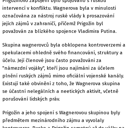
Prigožinovo zapojení bylo spojováno s ruskou
intervencí v konfliktu. Wagnerova byla v minulosti
označována za nástroj ruské vlády k prosazování
jejích zájmů v zahraničí, přičemž Prigožin byl
považován za blízkého spojence Vladimira Putina.
Skupina wagnerovců byla obklopena kontroverzemi a
spekulacemi ohledně svého financování, struktury a
účelu. Její členové jsou často považováni za
"námezdní vojáky", kteří jsou najímáni za účelem
plnění ruských zájmů mimo oficiální vojenské kanály.
Existují také obvinění z toho, že Wagnerova skupina
se účastní nelegálních a neetických aktivit, včetně
porušování lidských práv.
Prigožin a jeho spojení s Wagnerovou skupinou byly
předmětem mezinárodního zájmu a vyvolaly