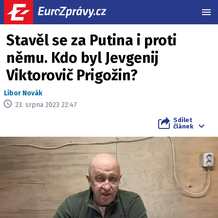
MEN
Stavěl se za Putina i proti
němu. Kdo byl Jevgenij
Viktorovič Prigožin?
Libor Novák
23. srpna 2023 22:47
Sdílet
článek