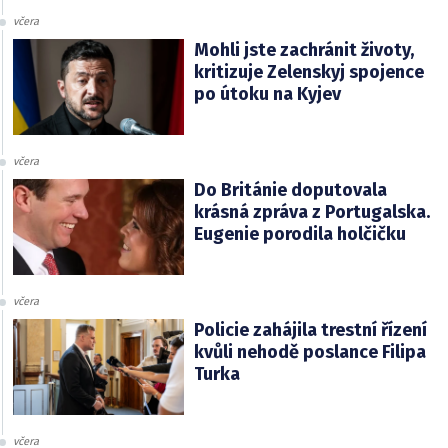
včera
Mohli jste zachránit životy,
kritizuje Zelenskyj spojence
po útoku na Kyjev
včera
Do Británie doputovala
krásná zpráva z Portugalska.
Eugenie porodila holčičku
včera
Policie zahájila trestní řízení
kvůli nehodě poslance Filipa
Turka
včera