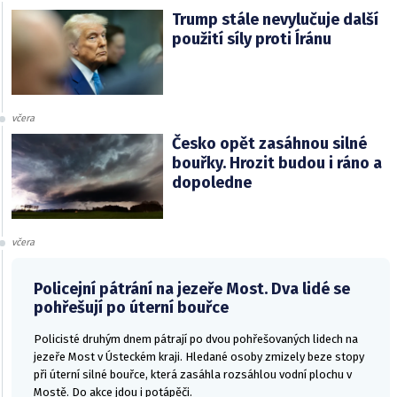
Trump stále nevylučuje další
použití síly proti Íránu
včera
Česko opět zasáhnou silné
bouřky. Hrozit budou i ráno a
dopoledne
včera
Policejní pátrání na jezeře Most. Dva lidé se
pohřešují po úterní bouřce
Policisté druhým dnem pátrají po dvou pohřešovaných lidech na
jezeře Most v Ústeckém kraji. Hledané osoby zmizely beze stopy
při úterní silné bouřce, která zasáhla rozsáhlou vodní plochu v
Mostě. Do akce jdou i potápěči.