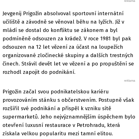
Jevgenij Prigožin absolvoval sportovní internátní
učiliště a závodně se věnoval běhu na lyžích. Již v
mládí se dostal do konfliktu se zákonem a byl
podmíněně odsouzen za krádež. V roce 1981 byl pak
odsouzen na 12 let vězení za účast na loupežích
organizované zločinecké skupiny a dalších trestných
činech. Strávil devět let ve vězení a po propuštění se
rozhodl zapojit do podnikání.
Prigožin začal svou podnikatelskou kariéru
provozováním stánku s občerstvením. Postupně však
rozšířil své podnikání a přispěl k vzniku sítě
supermarketů. Jeho nejvýznamnějším úspěchem bylo
otevření luxusní restaurace v Petrohradu, která
získala velkou popularitu mezi tamní elitou.