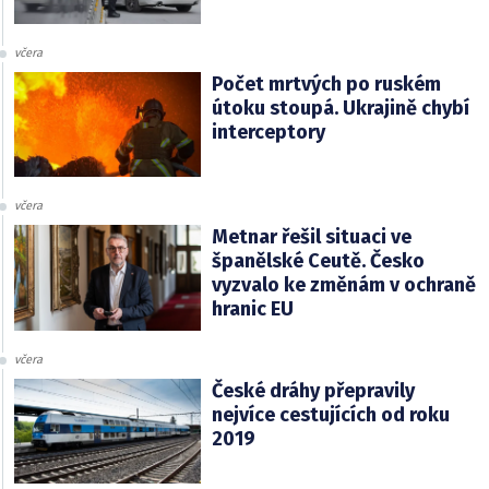
včera
Počet mrtvých po ruském
útoku stoupá. Ukrajině chybí
interceptory
včera
Metnar řešil situaci ve
španělské Ceutě. Česko
vyzvalo ke změnám v ochraně
hranic EU
včera
České dráhy přepravily
nejvíce cestujících od roku
2019