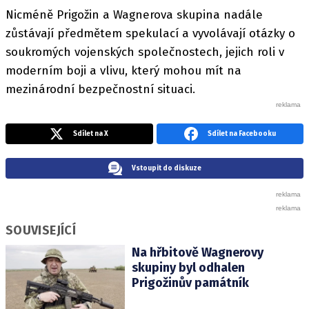
Nicméně Prigožin a Wagnerova skupina nadále
zůstávají předmětem spekulací a vyvolávají otázky o
soukromých vojenských společnostech, jejich roli v
moderním boji a vlivu, který mohou mít na
mezinárodní bezpečnostní situaci.
Sdílet na X
Sdílet na Facebooku
Vstoupit do diskuze
SOUVISEJÍCÍ
Na hřbitově Wagnerovy
skupiny byl odhalen
Prigožinův památník