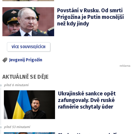
Povstání v Rusku. Od smrti
Prigožina je Putin mocnější
než kdy jindy
VÍCE SOUVISEJÍCÍCH
Jevgenij Prigožin
AKTUÁLNĚ SE DĚJE
před 6 minutami
Ukrajinské sankce opět
zafungovaly. Dvě ruské
rafinérie schytaly úder
před 53 minutami