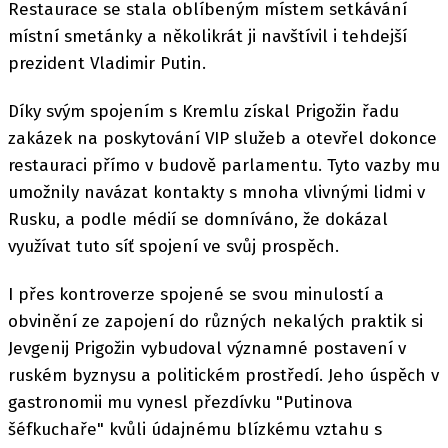
Restaurace se stala oblíbeným místem setkávání
místní smetánky a několikrát ji navštívil i tehdejší
prezident Vladimir Putin.
Díky svým spojením s Kremlu získal Prigožin řadu
zakázek na poskytování VIP služeb a otevřel dokonce
restauraci přímo v budově parlamentu. Tyto vazby mu
umožnily navázat kontakty s mnoha vlivnými lidmi v
Rusku, a podle médií se domníváno, že dokázal
využívat tuto síť spojení ve svůj prospěch.
I přes kontroverze spojené se svou minulostí a
obvinění ze zapojení do různých nekalých praktik si
Jevgenij Prigožin vybudoval významné postavení v
ruském byznysu a politickém prostředí. Jeho úspěch v
gastronomii mu vynesl přezdívku "Putinova
šéfkuchaře" kvůli údajnému blízkému vztahu s