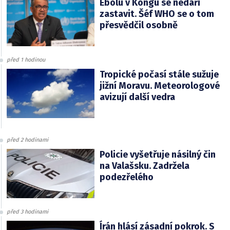
Ebolu v Kongu se nedaří
zastavit. Šéf WHO se o tom
přesvědčil osobně
před 1 hodinou
Tropické počasí stále sužuje
jižní Moravu. Meteorologové
avizují další vedra
před 2 hodinami
Policie vyšetřuje násilný čin
na Valašsku. Zadržela
podezřelého
před 3 hodinami
Írán hlásí zásadní pokrok. S