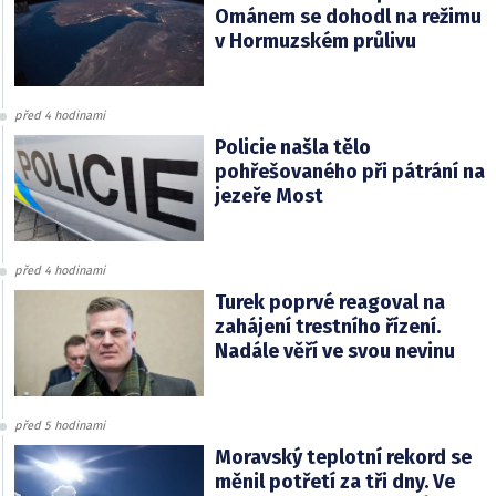
Ománem se dohodl na režimu
v Hormuzském průlivu
před 4 hodinami
Policie našla tělo
pohřešovaného při pátrání na
jezeře Most
před 4 hodinami
Turek poprvé reagoval na
zahájení trestního řízení.
Nadále věří ve svou nevinu
před 5 hodinami
Moravský teplotní rekord se
měnil potřetí za tři dny. Ve