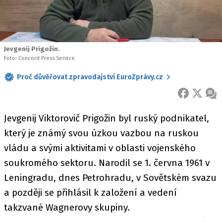
Jevgenij Prigožin.
Foto: Concord Press Service
Proč důvěřovat zpravodajství EuroZprávy.cz
FACEBOOK
X
ZPR
Jevgenij Viktorovič Prigožin byl ruský podnikatel,
který je známý svou úzkou vazbou na ruskou
vládu a svými aktivitami v oblasti vojenského
soukromého sektoru. Narodil se 1. června 1961 v
Leningradu, dnes Petrohradu, v Sovětském svazu
a později se přihlásil k založení a vedení
takzvané Wagnerovy skupiny.