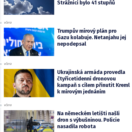
Strážnici bylo 41 stupňů
včera
Trumpův mírový plán pro
Gazu kolabuje. Netanjahu jej
nepodepsal
včera
Ukrajinská armáda provedla
čtyřicetidenní dronovou
kampaň s cílem přinutit Kreml
k mírovým jednáním
včera
Na německém letišti našli
dron s výbušninou. Policie
nasadila robota